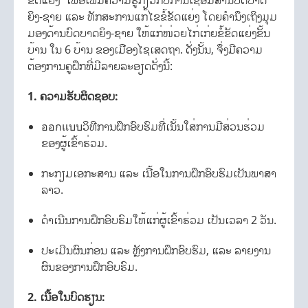
ຂັດແຍ່ງ” ເພື່ອເພີ່ມຄວາມຮູ້ກ່ຽວກັບການເຊື່ອມສານບົດບາດ
ຍິງ-ຊາຍ ແລະ ທັກສະການແກ້ໄຂຂໍ້ຂັດແຍ່ງ ໂດຍຄຳນຶງເຖິງມຸມ
ມອງດ້ານບົດບາດຍິງ-ຊາຍ ໃຫ້ແກ່ໜ່ວຍໄກ່ເກ່ຍຂໍ້ຂັດແຍ່ງຂັ້ນ
ບ້ານ ໃນ 6 ບ້ານ ຂອງເມືອງໄຊເສດຖາ. ດັ່ງນັ້ນ, ຈຶ່ງມີຄວາມ
ຕ້ອງການຄູຝຶກທີ່ມີລາຍລະອຽດດັ່ງນີ້:
1. ຄວາມຮັບຜິດຊອບ:
ออกแบบວິທີການຝຶກອົບຮົມທີ່ເນັ້ນໃສ່ການມີສ່ວນຮ່ວມ
ຂອງຜູ້ເຂົ້າຮ່ວມ.
ກະກຽມເອກະສານ ແລະ ເນື້ອໃນການຝຶກອົບຮົມເປັນພາສາ
ລາວ.
ດຳເນີນການຝຶກອົບຮົມໃຫ້ແກ່ຜູ້ເຂົ້າຮ່ວມ ເປັນເວລາ 2 ວັນ.
ປະເມີນຜົນກ່ອນ ແລະ ຫຼັງການຝຶກອົບຮົມ, ແລະ ລາຍງານ
ຜົນຂອງການຝຶກອົບຮົມ.
2. ເນື້ອໃນບົດຮຽນ: