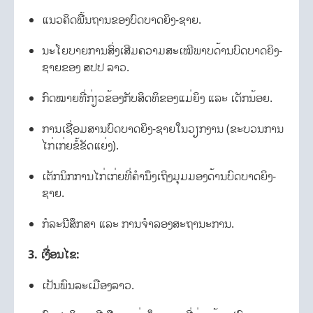
ແນວຄິດພື້ນຖານຂອງບົດບາດຍິງ-ຊາຍ.
ນະໂຍບາຍການສົ່ງເສີມຄວາມສະເໝີພາບດ້ານບົດບາດຍິງ-
ຊາຍຂອງ ສປປ ລາວ.
ກົດໝາຍທີ່ກ່ຽວຂ້ອງກັບສິດທິຂອງແມ່ຍິງ ແລະ ເດັກນ້ອຍ.
ການເຊື່ອມສານບົດບາດຍິງ-ຊາຍໃນວຽກງານ (ຂະບວນການ
ໄກ່ເກ່ຍຂໍ້ຂັດແຍ່ງ).
ເຕັກນິກການໄກ່ເກ່ຍທີ່ຄຳນຶງເຖິງມຸມມອງດ້ານບົດບາດຍິງ-
ຊາຍ.
ກໍລະນີສຶກສາ ແລະ ການຈຳລອງສະຖານະການ.
3. ເງື່ອນໄຂ:
ເປັນພົນລະເມືອງລາວ.