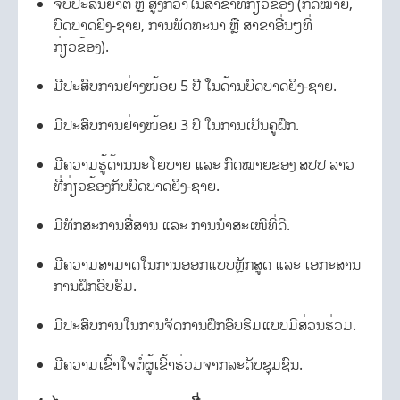
ຈົບປະລິນຍາຕີ ຫຼື ສູງກວ່າໃນສາຂາທີ່ກ່ຽວຂ້ອງ (ກົດໝາຍ,
ບົດບາດຍິງ-ຊາຍ, ການພັດທະນາ ຫຼື ສາຂາອື່ນໆທີ່
ກ່ຽວຂ້ອງ).
ມີປະສົບການຢ່າງໜ້ອຍ 5 ປີ ໃນດ້ານບົດບາດຍິງ-ຊາຍ.
ມີປະສົບການຢ່າງໜ້ອຍ 3 ປີ ໃນການເປັນຄູຝຶກ.
ມີຄວາມຮູ້ດ້ານນະໂຍບາຍ ແລະ ກົດໝາຍຂອງ ສປປ ລາວ
ທີ່ກ່ຽວຂ້ອງກັບບົດບາດຍິງ-ຊາຍ.
ມີທັກສະການສື່ສານ ແລະ ການນຳສະເໜີທີ່ດີ.
ມີຄວາມສາມາດໃນການອອກແບບຫຼັກສູດ ແລະ ເອກະສານ
ການຝຶກອົບຮົມ.
ມີປະສົບການໃນການຈັດການຝຶກອົບຮົມແບບມີສ່ວນຮ່ວມ.
ມີຄວາມເຂົ້າໃຈຕໍ່ຜູ້ເຂົ້າຮ່ວມຈາກລະດັບຊຸມຊົນ.