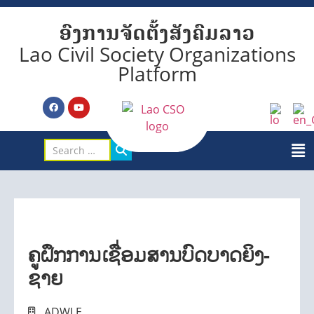
ອົງການຈັດຕັ້ງສັງຄົມລາວ
Lao Civil Society Organizations
Platform
ຄູຝຶກການເຊື່ອມສານບົດບາດຍິງ-
ຊາຍ
ADWLE