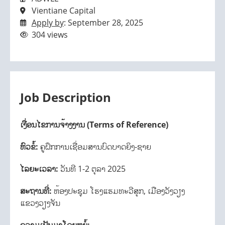
Vientiane Capital
Apply by
: September 28, 2025
304 views
Job Description
ເງື່ອນໄຂການຈ້າງງານ (Terms of Reference)
ຫົວຂໍ້:
ຄູຝຶກການເຊື່ອມສານບົດບາດຍິງ-ຊາຍ
ໄລຍະເວລາ:
ວັນທີ 1-2 ຕຸລາ 2025
ສະຖານທີ່:
ຫ້ອງປະຊຸມ ໂຮງແຮມທະວີສຸກ, ເມືອງວັງວຽງ
ແຂວງວຽງຈັນ