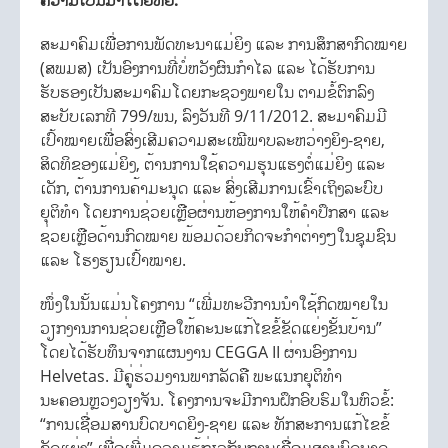
ຄວາມເປັນມາໂດຍຫຍໍ້:
ສະມາຄົມເພື່ອການພັດທະນາແມ່ຍິງ ແລະ ການສຶກສາກົດໝາຍ
(ສພມສ) ເປັນອົງການທີ່ບໍ່ຫວັງຜົນກຳໄລ ແລະ ໄດ້ຮັບການ
ຮັບຮອງເປັນສະມາຄົມໂດຍກະຊວງພາຍໃນ ຕາມຂໍ້ຕົກລົງ
ສະບັບເລກທີ 799/ພນ, ລົງວັນທີ 9/11/2012. ສະມາຄົມມີ
ເປົ້າໝາຍເພື່ອສົ່ງເສີມຄວາມສະເໝີພາບລະຫວ່າງຍິງ-ຊາຍ,
ສິດທິຂອງແມ່ຍິງ, ຕ້ານການໃຊ້ຄວາມຮຸນແຮງຕໍ່ແມ່ຍິງ ແລະ
ເດັກ, ຕ້ານການຄ້າມະນຸດ ແລະ ສົ່ງເສີມການເຂົ້າເຖິງລະບົບ
ຍຸຕິທຳ ໂດຍການຊ່ວຍເຫຼືອຜ່ານຫ້ອງການໃຫ້ຄຳປຶກສາ ແລະ
ຊ່ວຍເຫຼືອດ້ານກົດໝາຍ ພ້ອມດ້ວຍກິດຈະກຳຕ່າງໆໃນຊຸມຊົນ
ແລະ ໂຮງຮຽນເປົ້າໝາຍ.
ໜຶ່ງໃນນັ້ນແມ່ນໂຄງການ “ເພີ່ມທະວີການນຳໃຊ້ກົດໝາຍໃນ
ວຽກງານການຊ່ວຍເຫຼືອໃຫ້ຄະນະແກ້ໄຂຂໍ້ຂັດແຍ່ງຂັ້ນບ້ານ”
ໂດຍໄດ້ຮັບທຶນຈາກແຜນງານ CEGGA II ຜ່ານອົງການ
Helvetas. ມີຄູ່ຮ່ວມງານພາກລັດຄື ພະແນກຍຸຕິທຳ
ນະຄອນຫຼວງວຽງຈັນ. ໂຄງການຈະມີການຝຶກອົບຮົມໃນຫົວຂໍ້:
“ການເຊື່ອມສານບົດບາດຍິງ-ຊາຍ ແລະ ທັກສະການແກ້ໄຂຂໍ້