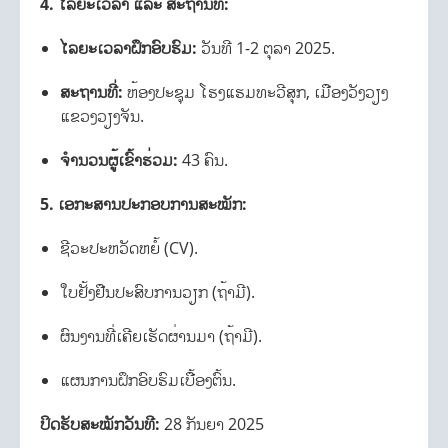
4. ໄລຍະເວລາ ແລະ ສະຖານທີ່:
ໄລຍະເວລາຝຶກອົບຮົມ:
ວັນທີ 1-2 ຕຸລາ 2025.
ສະຖານທີ່:
ຫ້ອງປະຊຸມ ໂຮງແຮມທະວີສຸກ, ເມືອງວັງວຽງ
ແຂວງວຽງຈັນ.
ຈຳນວນຜູ້ເຂົ້າຮ່ວມ:
43 ຄົນ.
5. ເອກະສານປະກອບການສະໝັກ:
ຊີວະປະຫວັດຫຍໍ້ (CV).
ໃບຢັ້ງຢືນປະສົບການວຽກ (ຖ້າມີ).
ຜົນງານທີ່ເຄີຍເຮັດຜ່ານມາ (ຖ້າມີ).
ແຜນການຝຶກອົບຮົມເບື້ອງຕົ້ນ.
ປິດຮັບສະໝັກວັນທີ:
28 ກັນຍາ 2025