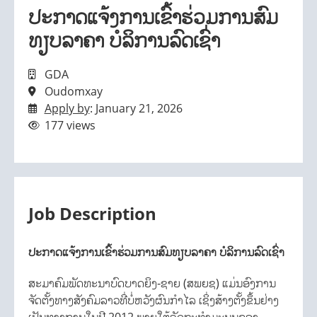
ປະກາດແຈ້ງການເຂົ້າຮ່ວມການສົມ
ທຽບລາຄາ ບໍລິການລົດເຊົ່າ
GDA
Oudomxay
Apply by
: January 21, 2026
177 views
Job Description
ປະກາດແຈ້ງການເຂົ້າຮ່ວມການສົມທຽບລາຄາ ບໍລິການລົດເຊົ່າ
ສະມາຄົມພັດທະນາບົດບາດຍິງ-ຊາຍ (ສພຍຊ) ແມ່ນອົງການ
ຈັດຕັ້ງທາງສັງຄົມລາວທີ່ບໍ່ຫວັງຜົນກຳໄລ ເຊິ່ງສ້າງຕັ້ງຂຶ້ນຢ່າງ