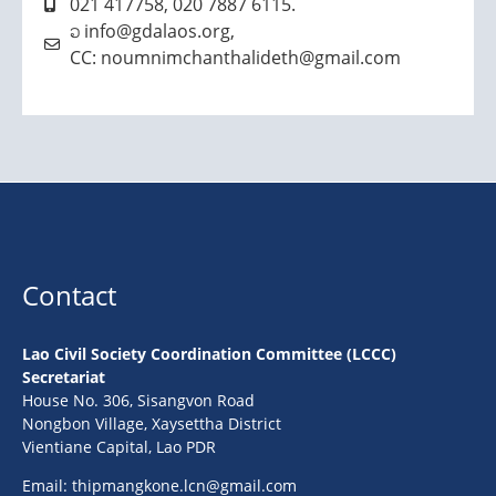
021 417758, 020 7887 6115.
ວ info@gdalaos.org,
CC: noumnimchanthalideth@gmail.com
Contact
Lao Civil Society Coordination Committee (LCCC)
Secretariat
House No. 306, Sisangvon Road
Nongbon Village, Xaysettha District
Vientiane Capital, Lao PDR
Email:
thipmangkone.lcn@gmail.com