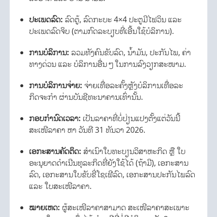
ປະເພດລົດ:
ລົດຕູ້, ລົດກະບະ 4×4 ປະຕູມີໄຟວິນ ແລະ
ປະເພດລົດຈິບ (ຕາມກົດລະບຽບທີ່ເອີ້ນໃຊ້ບໍລິການ).
ການບໍລິການ:
ລວມທັງຄົນຂັບລົດ, ນ້ຳມັນ, ປະກັນໄພ, ຄ່າ
ທາງດ່ວນ ແລະ ບໍລິການອື່ນໆໃນການລົງວຽກສະໜາມ.
ການບໍລິການຈ່າຍ:
ຈ່າຍເທື່ອລະຄັ້ງຫຼັງບໍລິການເທື່ອລະ
ກິດຈະກຳ ຜ່ານບັນຊີທະນາຄານເທົ່ານັ້ນ.
ກອບກຳນົດເວລາ:
ເປັນລາຄາທີ່ບໍ່ປ່ຽນແປງຕັ້ງແຕ່ວັນນີ້
ສະເໜີລາຄາ ຫາ ວັນທີ 31 ທັນວາ 2026.
ເອກະສານຄັດຕິດ:
ສຳເນົາໃບທະບຽນວິສາຫະກິດ ຫຼື ໃບ
ອະນຸຍາດດຳເນີນທຸລະກິດທີ່ຍັງໃຊ້ໄດ້ (ຖ້າມີ), ເອກະສານ
ລົດ, ເອກະສານໃບຂັບຂີ່ໂຊເຟີລົດ, ເອກະສານປະກັນໄພລົດ
ແລະ ໃບສະເໜີລາຄາ.
ໝາຍເຫດ:
ຜູ້ສະເໜີລາຄາສາມາດ ສະເໜີລາຄາສະເພາະ