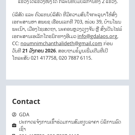
ແຂວງໃດແຂວງໜຶ່ງໄດ້ ກໍລະນີທີ່ບໍ່ມີບໍລິການທັງ 2 ແຂວງ.
ບໍລິສັດ ແລະ ຕົວແທນບໍລິສັດ ທີ່ມີຄວາມສົນໃຈກະລຸນາໃຫ້ສົ່ງ
ເອກະສານຫາ ສພຍຊ ເຮືອນເລກທີ 703, ໜ່ວຍ 39, ບ້ານໂພນ
ພະເນົາ, ເມືອງໄຊເສດຖາ, ນະຄອນຫຼວງວຽງຈັນ ຫຼື ສົ່ງເປັນໄຟລ໌
ເອກະສານເອເລັກໂຕຣນິກທາງອີເມວ
info@gdalaos.org
,
CC:
noumnimchanthalideth@gmail.com
ກ່ອນ
ວັນທີ
21 ມັງກອນ 2026
. ສອບຖາມຂໍ້ມູນເພີ່ມເຕີມທີ່ເບີ
ໂທລະສັບ 021 417758, 020 7887 6115.
Contact
GDA
ປະກາດແຈ້ງການເຂົ້າຮ່ວມການສົມທຽບລາຄາ ບໍລິການລົດ
ເຊົ່າ