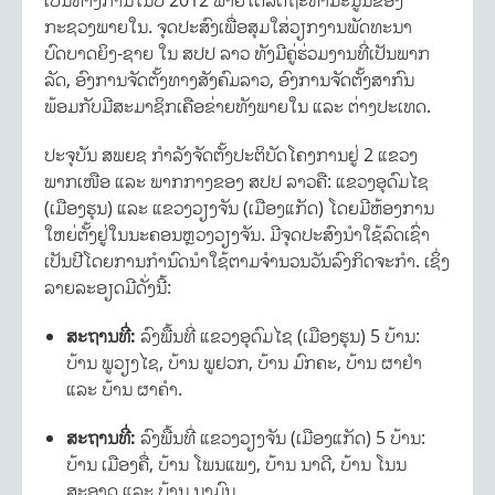
ເປັນທາງການໃນປີ 2012 ພາຍໃຕ້ລັດຖະທຳມະນູນຂອງ
ກະຊວງພາຍໃນ. ຈຸດປະສົງເພື່ອສຸມໃສ່ວຽກງານພັດທະນາ
ບົດບາດຍິງ-ຊາຍ ໃນ ສປປ ລາວ ທັງມີຄູ່ຮ່ວມງານທີ່ເປັນພາກ
ລັດ, ອົງການຈັດຕັ້ງທາງສັງຄົມລາວ, ອົງການຈັດຕັ້ງສາກົນ
ພ້ອມກັບມີສະມາຊິກເຄືອຂ່າຍທັງພາຍໃນ ແລະ ຕ່າງປະເທດ.
ປະຈຸບັນ ສພຍຊ ກຳລັງຈັດຕັ້ງປະຕິບັດໂຄງການຢູ່ 2 ແຂວງ
ພາກເໜືອ ແລະ ພາກກາງຂອງ ສປປ ລາວຄື: ແຂວງອຸດົມໄຊ
(ເມືອງຮຸນ) ແລະ ແຂວງວຽງຈັນ (ເມືອງແກັດ) ໂດຍມີຫ້ອງການ
ໃຫຍ່ຕັ້ງຢູ່ໃນນະຄອນຫຼວງວຽງຈັນ. ມີຈຸດປະສົງນຳໃຊ້ລົດເຊົ່າ
ເປັນປີໂດຍການກຳນົດນຳໃຊ້ຕາມຈຳນວນວັນລົງກິດຈະກຳ. ເຊິ່ງ
ລາຍລະອຽດມີດັ່ງນີ້:
ສະຖານທີ່:
ລົງພື້ນທີ່ ແຂວງອຸດົມໄຊ (ເມືອງຮຸນ) 5 ບ້ານ:
ບ້ານ ພູວຽງໄຊ, ບ້ານ ພູຢວກ, ບ້ານ ມົກຄະ, ບ້ານ ຜາຢຳ
ແລະ ບ້ານ ຜາຄຳ.
ສະຖານທີ່:
ລົງພື້ນທີ່ ແຂວງວຽງຈັນ (ເມືອງແກັດ) 5 ບ້ານ:
ບ້ານ ເມືອງຄື່, ບ້ານ ໂພນແພງ, ບ້ານ ນາດີ, ບ້ານ ໂນນ
ສະອາດ ແລະ ບ້ານ ນາມົນ.