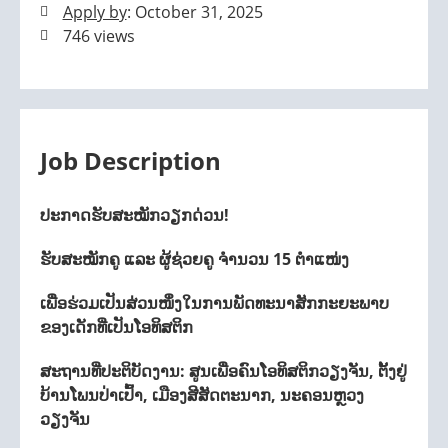
Apply by
: October 31, 2025
746 views
Job Description
ປະກາດຮັບສະໝັກວຽກດ່ວນ!
ຮັບສະໝັກຄູ ແລະ ຜູ້ຊ່ວຍຄູ ຈຳນວນ 15 ຕຳແໜ່ງ
ເພື່ອຮ່ວມເປັນສ່ວນໜຶ່ງໃນການພັດທະນາສັກກະຍະພາບ
ຂອງເດັກທີ່ເປັນໂອທິສຕິກ
ສະຖານທີ່ປະຕິບັດງານ: ສູນເພື່ອຄົນໂອທິສຕິກວຽງຈັນ, ຕັ້ງຢູ່
ບ້ານໂພນປ່າເປົ້າ, ເມືອງສີສັດຕະນາກ, ນະຄອນຫຼວງ
ວຽງຈັນ