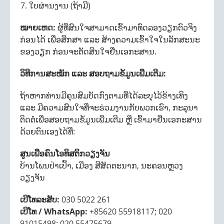
ໃບຜ່ານງານ (ຖ້າມີ)
ໝາຍເຫດ:
ຜູ້ທີ່ສົນໃຈສາມາດເຂົ້າມາທົດລອງວຽກຕົວຈິງ
ກ່ອນໄດ້ ເພື່ອສຶກສາ ແລະ ສ້າງຄວາມເຂົ້າໃຈໃນລັກສະນະ
ຂອງວຽກ ກ່ອນຈະຕັດສິນໃຈຢື່ນເອກະສານ.
ວິທີການສະໝັກ ແລະ ສອບຖາມຂໍ້ມູນເພີ່ມເຕີມ:
ຖ້າຫາກທ່ານມີຄຸນສົມບັດກົງຕາມທີ່ໄດ້ລະບຸໄວ້ຂ້າງເທິງ
ແລະ ມີຄວາມສົນໃຈທີ່ຈະຮ່ວມງານກັບພວກເຮົາ, ກະລຸນາ
ຕິດຕໍ່ເພື່ອສອບຖາມຂໍ້ມູນເພີ່ມເຕີມ ຫຼື ເຂົ້າມາຢື່ນເອກະສານ
ດ້ວຍຕົນເອງໄດ້ທີ່:
ສູນເພື່ອຄົນໂອທິສຕິກວຽງຈັນ
ບ້ານໂພນປ່າເປົ້າ, ເມືອງ ສີສັດຕະນາກ, ນະຄອນຫຼວງ
ວຽງຈັນ
ເບີໂທລະສັບ:
030 5022 261
ເບີໂທ / WhatsApp:
+85620 55918117; 020
91015498; 020 55475679