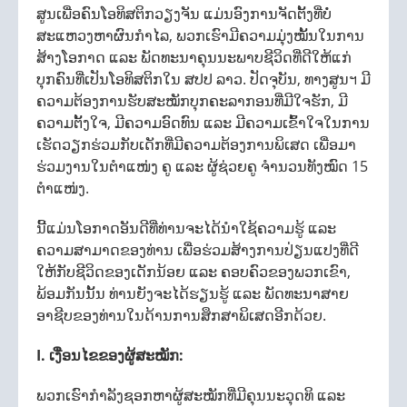
ສູນເພື່ອຄົນໂອທິສຕິກວຽງຈັນ ແມ່ນອົງການຈັດຕັ້ງທີ່ບໍ່
ສະແຫວງຫາຜົນກຳໄລ, ພວກເຮົາມີຄວາມມຸ່ງໝັ້ນໃນການ
ສ້າງໂອກາດ ແລະ ພັດທະນາຄຸນນະພາບຊີວິດທີ່ດີໃຫ້ແກ່
ບຸກຄົນທີ່ເປັນໂອທິສຕິກໃນ ສປປ ລາວ. ປັດຈຸບັນ, ທາງສູນฯ ມີ
ຄວາມຕ້ອງການຮັບສະໝັກບຸກຄະລາກອນທີ່ມີໃຈຮັກ, ມີ
ຄວາມຕັ້ງໃຈ, ມີຄວາມອົດທົນ ແລະ ມີຄວາມເຂົ້າໃຈໃນການ
ເຮັດວຽກຮ່ວມກັບເດັກທີ່ມີຄວາມຕ້ອງການພິເສດ ເພື່ອມາ
ຮ່ວມງານໃນຕຳແໜ່ງ ຄູ ແລະ ຜູ້ຊ່ວຍຄູ ຈຳນວນທັງໝົດ 15
ຕຳແໜ່ງ.
ນີ້ແມ່ນໂອກາດອັນດີທີ່ທ່ານຈະໄດ້ນຳໃຊ້ຄວາມຮູ້ ແລະ
ຄວາມສາມາດຂອງທ່ານ ເພື່ອຮ່ວມສ້າງການປ່ຽນແປງທີ່ດີ
ໃຫ້ກັບຊີວິດຂອງເດັກນ້ອຍ ແລະ ຄອບຄົວຂອງພວກເຂົາ,
ພ້ອມກັນນັ້ນ ທ່ານຍັງຈະໄດ້ຮຽນຮູ້ ແລະ ພັດທະນາສາຍ
ອາຊີບຂອງທ່ານໃນດ້ານການສຶກສາພິເສດອີກດ້ວຍ.
I. ເງື່ອນໄຂຂອງຜູ້ສະໝັກ:
ພວກເຮົາກຳລັງຊອກຫາຜູ້ສະໝັກທີ່ມີຄຸນນະວຸດທິ ແລະ