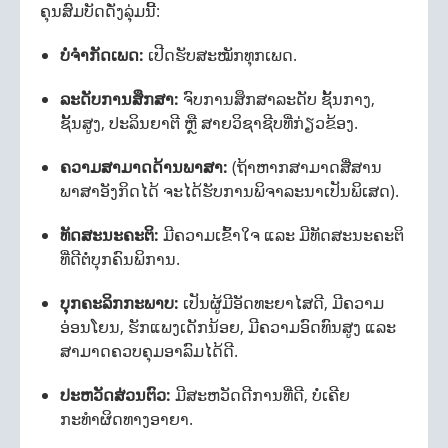
ຄຸນສົມບັດດັ່ງລຸ່ມນີ້:
ບໍ່ຈຳກັດເພດ:
ເປີດຮັບສະໝັກທຸກເພດ.
ລະດັບການສຶກສາ:
ຈົບການສຶກສາລະດັບ ຊັ້ນກາງ,
ຊັ້ນສູງ, ປະລິນຍາຕີ ຫຼື ສາຍວິຊາຊີບທີ່ກ່ຽວຂ້ອງ.
ຄວາມສາມາດດ້ານພາສາ:
(ຖ້າຫາກສາມາດສື່ສານ
ພາສາອັງກິດໄດ້ ຈະໄດ້ຮັບການພິຈາລະນາເປັນພິເສດ).
ທັດສະນະຄະຕິ:
ມີຄວາມເຂົ້າໃຈ ແລະ ມີທັດສະນະຄະຕິ
ທີ່ດີຕໍ່ບຸກຄົນພິການ.
ບຸກຄະລິກກະພາບ:
ເປັນຜູ້ມີອັດທະຍາໄສດີ, ມີຄວາມ
ອ່ອນໂຍນ, ຮັກແພງເດັກນ້ອຍ, ມີຄວາມອົດທົນສູງ ແລະ
ສາມາດຄວບຄຸມອາລົມໄດ້ດີ.
ປະຫວັດສ່ວນຕົວ:
ມີສະຫວັດດີການທີ່ດີ, ບໍ່ເຄີຍ
ກະທຳຜິດທາງອາຍາ.