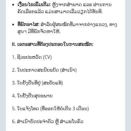
ເງື່ອນໄຂເພີ່ມເຕີມ:
ຫຼັງຈາກສຳພາດ ແລະ ຜ່ານການ
ຄັດເລືອກແລ້ວ ແມ່ນສາມາດເລີ່ມວຽກໄດ້ທັນທີ.
ທີ່ພັກອາໄສ:
ສຳລັບຜູ້ສະໝັກທີ່ມາຈາກຕ່າງແຂວງ, ທາງ
ສູນฯ ມີທີ່ພັກຈັດຫາໃຫ້.
II. ເອກະສານທີ່ຕ້ອງປະກອບໃນການສະໝັກ:
ຊີວະປະຫວັດ (CV)
ໃບປະກາດສະນີຍະບັດ (ສຳເນົາ)
ໃບຢັ້ງຢືນທີ່ຢູ່ (ສະບັບແທ້)
ໃບຢັ້ງຢືນສຸຂະພາບ
ໃບແຈ້ງໂທດ (ທີ່ອອກໃຫ້ບໍ່ເກີນ 3 ເດືອນ)
ສຳເນົາບັດປະຈຳຕົວ ຫຼື ສຳມະໂນຄົວ