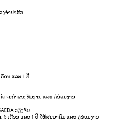
ວງຈໍາປາສັກ
ດືອນ ແລະ 1 ປີ
ກິດຈະກຳຂອງທີມງານ ແລະ ຄູ່ຮ່ວມງານ
SAEDA ວຽງຈັນ
 6 ເດືອນ ແລະ 1 ປີ ໃຫ້ສະມາຄົມ ແລະ ຄູ່ຮ່ວມງານ