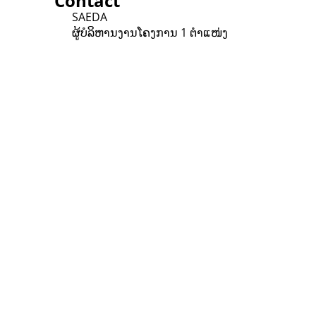
Contact
SAEDA
ຜູ້ບໍລິຫານງານໂຄງການ 1 ຕຳແໜ່ງ
Contact
Lao Civil Society Coordination Committee (LCCC) Sec
House No. 306, Sisangvon Road
Nongbon Village, Xaysettha District
Vientiane Capital, Lao PDR
Email:
thipmangkone.lcn@gmail.com
Email:
laocso.secretariat@gmail.com
Tel: +856 20 5636 0636
Tel: +856 30 9688 744
Opening Hours: Monday – Friday, 8:30 AM – 4:30 PM
Google Map
*Subscribe to our newsletter and receive a notificati