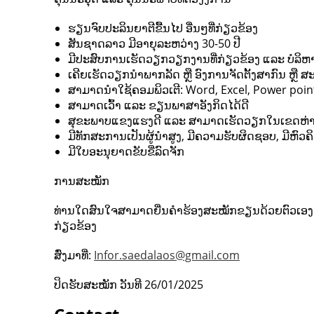
ຮຽນຈົບປະລິນຍາຕີຂື້ນໄປ ອື່ນໆທີ່ກ່ຽວຂ້ອງ
ສັນຊາດລາວ ມີອາຍຸລະຫວ່າງ 30-50 ປີ
ມີປະສົບການເຮັດວຽກວຽກງານທີ່ກ່ຽວຂ້ອງ ແລະ ບໍລິຫ
ເຄີຍເຮັດວຽກນໍາພາກລັດ ຫຼື ອົງການຈັດຕັ້ງສາກົນ ຫຼື ສະມ
ສາມາດນໍາໃຊ້ຄອມພິວເຕີ: Word, Excel, Power point,
ສາມາດເວົ້າ ແລະ ຂຽນພາສາອັງກິດໄດ້ດີ
ສຸຂະພາບແຂງແຮງດີ ແລະ ສາມາດເຮັດວຽກໃນເຂດຫ່າ
ມີທັກສະການເປັນຜູ້ນໍາສູງ, ມີຄວາມຮັບຜິດຊອບ, ມີຫົວ
ມີໃບອະນຸຍາດຂັບຂີ່ລົດຈັກ
ການສະໝັກ
ທ່ານໃດສົນໃຈສາມາດຍື່ນຄໍາຮ້ອງສະໝັກຂຽນດ້ວຍຕົວເອງ ພ
ກ່ຽວຂ້ອງ
ສົ່ງມາທີ່:
Infor.saedalaos@gmail.com
ປິດຮັບສະໝັກ ວັນທີ 26/01/2025