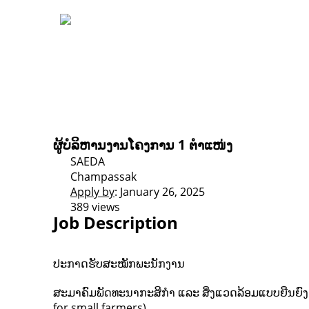
ຜູ້ບໍລິຫານງານໂຄງການ 1 ຕຳແໜ່ງ
SAEDA
Champassak
Apply by
: January 26, 2025
389 views
Job Description
ປະກາດຮັບສະໝັກພະນັກງານ
ສະມາຄົມພັດທະນາກະສິກຳ ແລະ ສິ່ງແວດລ້ອມແບບຍືນຍົງ (
for small farmers)