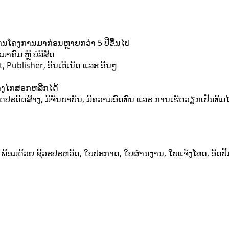
ານໂຄງການມາກ່ອນຫຼາຍກວ່າ 5 ປີຂຶ້ນໄປ
າຄົມ ຫຼື ບໍລິສັດ
 Publisher, ອິນເຕີເນັດ ແລະ ອື່ນໆ
ງໄກສອກຫລີກໄດ້
ຄິດປະດິດສ້າງ, ມີຈັນຍາບັນ, ມີຄວາມອົດທົນ ແລະ ການເຮັດວຽກເປັນທີມໄ
້ອມດ້ວຍ ຊີວະປະຫວັດ, ໃບປະກາດ, ໃບຜ່ານງານ, ໃບແຈ້ງໂທດ, ອັດປື້