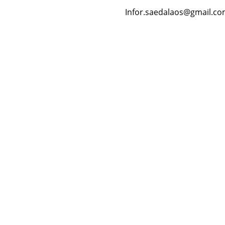
Infor.saedalaos@gmail.c
Resour
Tutorial 
retariat
Registra
(downloa
All Reso
on every time we release news