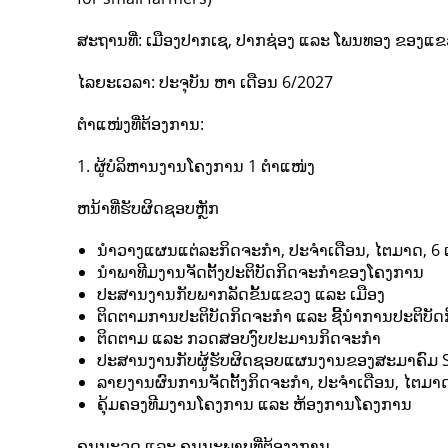
ສະຖານທີ່: ເມືອງປາກເຊ, ປາກຊ່ອງ ແລະ ໂພນທອງ ຂອງແຂ
ໄລຍະເວລາ: ປະຈຸບັນ ຫາ ເດືອນ 6/2027
ຕຳແໜ່ງທີ່ຕ້ອງການ:
1. ຜູ້ບໍລິຫານງານໂຄງການ 1 ຕຳແໜ່ງ
ຫນ້າທີ່ຮັບຜິດຊອບຫຼັກ
ນໍາວາງແຜນແຕ່ລະກິດຈະກຳ, ປະຈໍາເດືອນ, ໄຕມາດ, 6 ເ
ນໍາພາທີມງານຈັດຕັ້ງປະຕິບັດກິດຈະກຳຂອງໂຄງການ
ປະສານງານກັບພາກລັດຂັ້ນແຂວງ ແລະ ເມືອງ
ຕິດຕາມການປະຕິບັດກິດຈະກຳ ແລະ ຊີ້ນໍາການປະຕິບັດ
ຕິດຕາມ ແລະ ກວດສອບງົບປະມານກິດຈະກຳ
ປະສານງານກັບຜູ້ຮັບຜິດຊອບແຜນງານຂອງສະມາຄົມ 
ລາຍງານຜົນການຈັດຕັ້ງກິດຈະກຳ, ປະຈໍາເດືອນ, ໄຕມາດ,
ຄຸ້ມຄອງທີມງານໂຄງການ ແລະ ຫ້ອງການໂຄງການ
ຄຸນນະວຸດ ແລະ ຄຸນນະພາບທີ່ຕ້ອງງການ