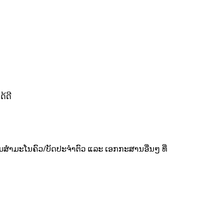
ດ້ດີ
ມສຳມະໂນຄົວ/ບັດປະຈຳຕົວ ແລະ ເອກກະສານອື່ນໆ ທີ່