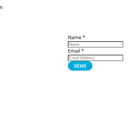
om
ces
Important
Subscribe
Links
Videos
Name
*
tion Form
Become a
d)
Member
urces
Member Login
Email
*
Jobs
Funding
Contact Us
SEND