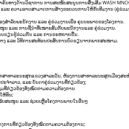
ຳຄັນທາງດ້ານວິຊາການ ການສະໜັບສະນູນການສົ່ງເສີມ WASH MN
 ແລະ ຄວາມອາດສາມາດການສ້າງຂະບວນການໃຫ້ກັບທີມງານ (ຄູ່ຮ່ວມ
ອງສໍາລັບພະນັກງານ ແລະ ຄູ່ຮ່ວມງານເພື່ອ ຄຸນນະພາບຂອງໂຄງການ.
 ແລະ ການຊີ້ນໍາທີ່ເໝາະສົມກັບພະນັກງານແລະ ຄູ່ຮ່ວມງານ.
ບການຮຽນຮູ້ຮ່ວມກັນ ແລະ ການຂະຫຍາຍຂື້ນ.
ວທາງ ແລະ ວິທີການສະທ້ອນປະສົບການບົດຮຽນຈາກພາກສະໜາມ.
ພະແນກ​ສາທາລະນະສຸກ​ແຂວງ​ສາລະ​ວັນ, ຫ້ອງການ​ສາທາ​ລະນະ​ສຸກ​ເມືອງ​ສະ
ຈຳ​ລາວ, ​ແລະ ບັນດາ​ຄູ່​ຮ່ວມ​ງານທີ່​ກ່ຽວຂ້ອງ;
ຸມທີ່ກ່ຽວຂ້ອງທັງໝົດຕາມຄວາມຕ້ອງການ
ໃຫ້ທຶນ;
ະໜັບສະໜູນ ແລະ ຊ່ວຍເຫຼືອໂຄງການພາຍໃນອື່ນໆ
ຄງການ​ທີ່​ກ່ຽວຂ້ອງ​ທັງ​ໝົດ​ຕາມ​ຄວາມ​ຕ້ອງການ
;