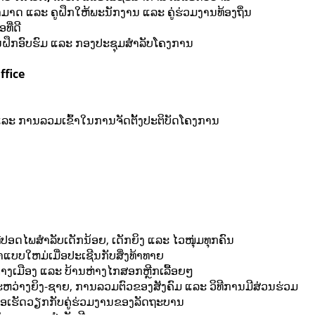
າດ ແລະ ຄູຝຶກໃຫ້ພະນັກງານ ແລະ ຄູ່ຮ່ວມງານທ້ອງຖິ່ນ
ີ່ດີ
ຝຶກອົບຮົມ ແລະ ກອງປະຊຸມສໍາລັບໂຄງການ
ffice
ະ ການລວມເຂົ້າໃນການຈັດຕັ້ງປະຕິບັດໂຄງການ
ນ
ປອດໄພສຳລັບເດັກນ້ອຍ, ເດັກຍິງ ແລະ ໄວໜຸ່ມທຸກຄົນ
ແບບໃຫມ່ເມື່ອປະເຊີນກັບສິ່ງທ້າທາຍ
່າງເມືອງ ແລະ ບ້ານຫ່າງໄກສອກຫຼີກເລື້ອຍໆ
ຫວ່າງຍິງ-ຊາຍ, ການລວມຕົວຂອງສັງຄົມ ແລະ ວິທີການມີສ່ວນຮ່ວມ
ື່ອເຮັດວຽກກັບຄູ່ຮ່ວມງານຂອງລັດຖະບານ