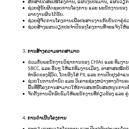
ສຶກສາບົດສະເໜີໂຄງການ
,
ແຜນງົບປະມານ
,
ແຜນວຽກ 
ຊ່ວຍຜູ້ຮັບຜິດຊອບການໂຄງການ ແລະ ພະນັກງານຂອງ
ລາຍງານຜົນໄດ້ຮັບ.
ຊ່ວຍຜູ້ຈັດການໂຄງການເພື່ອປະສານງານກັບບັນດາຄູ່
ຊ່ວຍສ້າງແຜນວຽກປະຈຳປີຂອງໂຄງການທີ່ຈະແຈ້ງໃຫ້ແກ່ຄ
ການສ້າງຄວາມອາດສາມາດ
ຮ່ວມກັບພະນັກງານວິຊາການຂອງ CHIAs ແລະ ທີມງານ Pl
SBCC, ແລະ ອື່ນໆ ໃຫ້ແກ່ທີມງານເມືອງ, ອາສາສະໝ
ທໍາອິດຂອງຊີວິດ, ໂດຍອີງໃສ່ PIL ແລະ ການປັບປຸງຄ
ຊ່ວຍໃນການກໍານົດ ແລະ ວິເຄາະຊ່ອງຫວ່າງທາງດ້ານຄ
ພື້ນທີ່ທີ່ໂຄງການສາມາດໃຫ້ການສະຫນັບສະຫນູນກາ
ຈັດຕັ້ງການຝຶກອົບຮົມໃຫ້ພະນັກງານທີ່ກ່ຽວຂ້ອງ ແລະ ຄ
ການດຳເນີນໂຄງການ
ກະກຽມແຜນວຽກໂຄງການ ແລະ ປັບປຸງງົບປະມານໂຄງກ