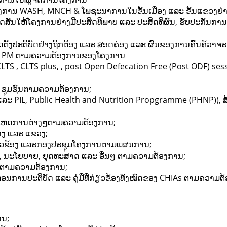
ງການ WASH, MNCH & ໂພຊະນາການໃນຂັ້ນເມືອງ ແລະ ຂັ້ນແຂວງຢ່າງ
ສັນໃຫ້ໂຄງການຢ່າງມີປະສິດທິພາບ ແລະ ປະສິດທິຜົນ, ຮັບປະກັນການ
ຕັ້ງປະຕິບັດຢ່າງຖືກຕ້ອງ ແລະ ສອດຄ່ອງ ແລະ ຜົນຂອງການຄົ້ນຄ້ວາຈະໄດ
ີໃຫ້ PM ຕາມຄວາມຕ້ອງການຂອງໂຄງການ
LTS , CLTS plus, , post Open Defecation Free (Post ODF) s
ະ ຊຸມຊົນຕາມຄວາມຕ້ອງການ;
ະ PIL, Public Health and Nutrition Propgramme (PHNP)),
ມ/ເຫດການຕ່າງໆຕາມຄວາມຕ້ອງການ;
ກາງ ແລະ ແຂວງ;
່ຽວຂ້ອງ ແລະກອງປະຊຸມໂຄງການຕາມແຜນການ;
, ນະໂຍບາຍ, ຍຸດທະສາດ ແລະ ອື່ນໆ ຕາມຄວາມຕ້ອງການ;
່ນໆ ຕາມຄວາມຕ້ອງການ;
ນການປະຕິບັດ ແລະ ຄູ່ມືທີ່ກ່ຽວຂ້ອງທັງໝົດຂອງ CHIAs ຕາມຄວາມຕ
ານ;