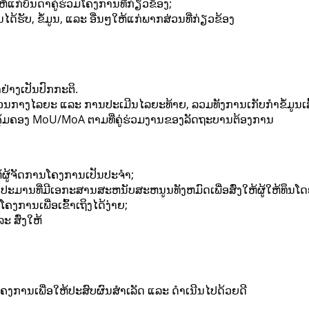
ບັນດາຄູ່ຮ່ວມໂຄງການທີ່ກ່ຽວຂ້ອງ;
ນໄດ້ຮັບ, ຂໍ້ມູນ, ແລະ ອື່ນໆໃຫ້ແກ່ພາກສ່ວນທີ່ກ່ຽວຂ້ອງ
່າງເປັນປົກກະຕິ.
າງໄລຍະ ແລະ ການປະເມີນໄລຍະທ້າຍ, ລວມທັງການເກັບກຳຂໍ້ມູນເສັ້
້ມຄອງ MoU/MoA ຕາມທີ່ຄູ່ຮ່ວມງານຂອງລັດຖະບານຕ້ອງການ
້ຜູ້ຈັດການໂຄງການເປັນປະຈຳ;
ານທີ່ມີເອກະສານສະຫນັບສະຫນູນທັງຫມົດເພື່ອສົ່ງໃຫ້ຜູ້ໃຫ້ທຶນໂດ
ງການເພື່ອເຂົ້າເຖິງໄດ້ງ່າຍ;
 ສົ່ງໃຫ້
ໂຄງການເພື່ອໃຫ້ປະສົບຜົນສຳເລັດ ແລະ ດຳເນີນໄປດ້ວຍດີ