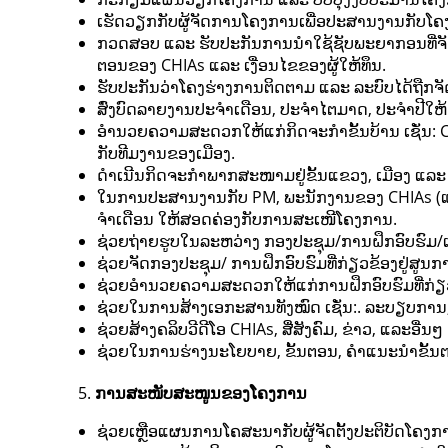
ເຮັດວຽກກັບຜູ້ຈັດການໂຄງການເພື່ອປະສານງານກັບໂຄ
ກວດສອບ ແລະ ຮັບປະກັນການນຳໃຊ້ຊັບພະຍາກອນທີ່ຈັດ
ຕອນຂອງ CHIAs ແລະ ເງື່ອນໄຂຂອງຜູ້ໃຫ້ທຶນ.
ຮັບປະກັນວ່າໂຄງຮ່າງການຕິດຕາມ ແລະ ລະບົບໄດ້ຖືກຈັດ
ສົ່ງບົດລາຍງານປະຈໍາເດືອນ, ປະຈໍາໄຕມາດ, ປະຈໍາປ
ອຳນວຍຄວາມສະດວກໃຫ້ແກ່ກິດຈະກຳຂັ້ນບ້ານ ເຊັ່ນ: C
ກັບທີມງານຂອງເມືອງ.
ດຳເນີນກິດຈະກຳພາກສະໜາມຢູ່ຂັ້ນແຂວງ, ເມືອງ ແລ
ໃນການປະສານງານກັບ PM, ພະນັກງານຂອງ CHIAs (ແລ
ຈໍາເດືອນ ໃຫ້ສອດຄ່ອງກັບການສະເໜີໂຄງການ.
ຊ່ວຍຖ່າຍຮູບໃນລະຫວ່າງ ກອງປະຊຸມ/ການຝຶກອົບຮົ
ຊ່ວຍຈັດກອງປະຊຸມ/ ການຝຶກອົບຮົມທີ່ກ່ຽວຂ້ອງຢູ່ສູນ
ຊ່ວຍອໍານວຍຄວາມສະດວກໃຫ້ແກ່ການຝຶກອົບຮົມທີ່ກ
ຊ່ວຍໃນການສ້າງເອກະສານທັງໝົດ ເຊັ່ນ:. ລະບຽບການ
ຊ່ວຍສ້າງຄລິບວີດີໂອ CHIAs, ສື່ສັງຄົມ, ຂ່າວ, ແລະອື
ຊ່ວຍໃນການຮ່າງນະໂຍບາຍ, ຂັ້ນຕອນ, ຄຳແນະນຳຂັ້ນຕອ
ການສະໜັບສະໜູນຂອງໂຄງການ
ຊ່ວຍເຫຼືອແຜນການໂຄສະນາກັບຜູ້ຈັດຕັ້ງປະຕິບັດໂຄງກ