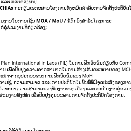
ແລະ ກອບຂອງຜົນ
;
CHIAs
ກະກຽມເອກະສານໂຄງການທັງຫມົດສໍາລັບການຈັດຕັ້ງປະຕິບັ
ຮ່ວມງານໃນການເຊັນ
MOA / MoU /
ຂໍ້ຕົກລົງສໍາລັບໂຄງການ
;
ູ່ຮ່ວມງານທີ່ກ່ຽວຂ້ອງ
;
an International in Laos (PIL) ໃນການຝຶກອົບຮົມກ່ຽວກັບ Commu
ັກບ້ານ ເພື່ອປັບປຸງຄວາມອາດສາມາດໃນການສ້າງເສີມຂະຫຍາຍຂອງ M
ໍາແນະນໍາຈາກອຸປະກອນຂອງການຝຶກອົບຮົມຂອງ MoH
ວາມຮູ້, ຄວາມສາມາດ ແລະ ການປະຕິບັດໃນພື້ນທີ່ທີ່ມີຈຸດປະສົງຂ
ນພັດທະນາຄວາມສາມາດຂອງທີມງານຂອງເມືອງ ແລະ ພະນັກງານຄູ່ຮ່ວ
ູ່ຮ່ວມງານທັງໝົດ ເພື່ອປັບປຸງຄຸນນະພາບການຈັດຕັ້ງປະຕິບັດໂຄງການ.
ານໃຫ້ຜູ້ຈັດການໂຄງການ