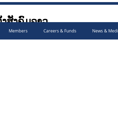
ັ້ງສັງຄົມລາວ
Society Organizations Platfo
Members
Careers & Funds
News & Med