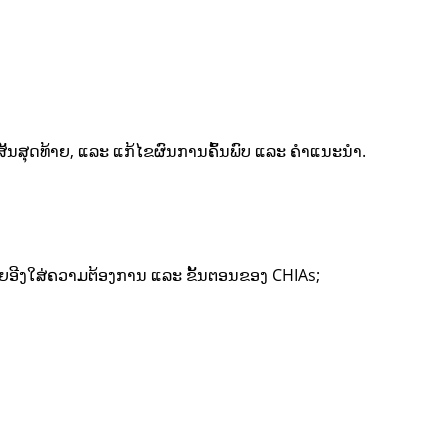
ນສຸດທ້າຍ, ແລະ ແກ້ໄຂຜົນການຄົ້ນພົບ ແລະ ຄຳແນະນຳ.
ຍອີງໃສ່ຄວາມຕ້ອງການ ແລະ ຂັ້ນຕອນຂອງ CHIAs;