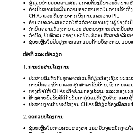
ຜູ້ຊ່ວຍອຳນວຍຄວາມສະດວກຈະຕ້ອງມີພາລະບົດບາດສ
ດຳເນີນການປະເມີນຄວາມອາດສາມາດໃນການເຂົ້າເຖີງ
CHIAs ແລະ ທີມງານຈາກ ອົງການແພນລາວ PIL
ອໍານວຍຄວາມສະດວກໃຫ້ແກ່ການການຮຽນຮູ້ຢ່າງຕໍ່ເນື່
ກໍານົດຄວາມຕ້ອງການ ແລະ ສະຫນອງການສະຫນັບສະໜູນ
ກໍານົດ, ບັນທຶກແນວທາງປະຕິບັດ, ກໍລະນີສຶກສາສໍາລັ
ຊ່ວຍເຫຼືອໃນປັບປຸງການອອກແບບດ້ານວິຊາການ, ແນ
ໜ້າທີ່ ແລະ ໜ້າວຽກ
ການປະສານໂຄງການ
ປະສານ​ສົມທົບ​ກັບ​ທຸກ​ພາກສ່ວນ​ທີ່​ກ່ຽວຂ້ອງ​ເຊັ່ນ: 
ການ​ປົກຄອງ​ບ້ານ ​ແລະ ສຸກສາລາ​ຂັ້ນ​ບ້ານ, ອົງການແພນປະ
ຕາງໜ້າໃຫ້ CHIAs ເຂົ້າຮ່ວມກອງປະຊຸມ ແລະ ກອງປະຊ
ສ້າງສາຍພົວພັນທີ່ດີກັບບັນດາຄູ່ຮ່ວມທີ່ກ່ຽວຂ້ອງ ແລະ ຜູ້
ປະສານງານກັບພະນັກງານ CHIAs ທີ່ກ່ຽວຂ້ອງເພື່ອສ
ອອກແບບໂຄງການ
ຊ່ວຍ​ເຫຼືອ​ໃນ​ການ​ສະ​ແຫວ​ງຫາ ​ແລະ ບັນຈຸ​ພະນັກງານ​ໂ