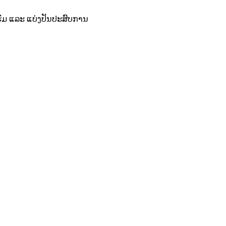
​ຮົມ​ ແລະ​ ແບ່ງປັນປະ​ສົບ​ການ