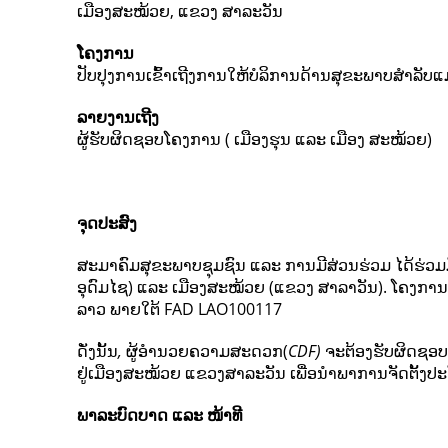
ເມືອງສະໝ້ວຍ, ແຂວງ ສາລະວັນ
ໂຄງການ
ປັບປຸງການເຂົ້າເຖີງການໃຫ້ບໍລິການດ້ານສຸຂະພາບສຳລັບແມ່
ລາຍງານເຖີງ
ຜູ້ຮັບຜິດຊອບໂຄງການ ( ເມືອງຮຸນ ແລະ ເມືອງ ສະໝ້ວຍ)
ຈຸດປະສົງ
ສະມາຄົມສຸຂະພາບຊຸມຊົນ ແລະ ການມີສ່ວນຮ່ວມ ໄດ້ຮ່ວມມື
ອຸດົມໄຊ) ແລະ ເມືອງສະໝ້ວຍ (ແຂວງ ສາລາວັນ). ໂຄງ
ລາວ ພາຍໃຕ້ FAD LAO100117
ດັ່ງນັ້ນ
,
ຜູ້ອຳນວຍຄວາມສະດວກ(
CDF)
ຈະຕ້ອງຮັບຜິດຊອບ
ຢູ່ເມືອງສະໝ້ວຍ ແຂວງສາລະວັນ ເພື່ອນໍາພາການຈັດຕັ້ງປະ
ພາລະບົດບາດ ແລະ ໜ້າທີ