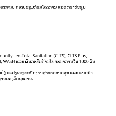
ດໂຄງການ
,
ກອງປະຊຸມກ່ອນໂຄງການ ແລະ ກອງປະຊຸມ
nity Led-Total Sanitation (CLTS), CLTS Plus,
CH, WASH ແລະ ຜົນກະທົບດ້ານໂພຊະນາການໃນ 1000 ວັນ
ອງການປ່ຽນແປງຂອງພະນັກງານສາທາລະນະສຸກ ແລະ ແນະນໍາ
ມງານຂອງລັດຖະບານ.