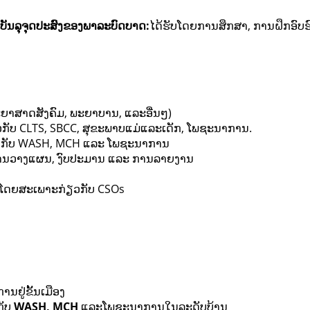
ອບັນລຸຈຸດປະສົງຂອງພາລະບົດບາດ:
ໄດ້​ຮັບ​ໂດຍ​ການ​ສຶກ​ສາ​, ການ​ຝຶກ​ອົບ
ະຍາສາດສັງຄົມ, ພະຍາບານ, ແລະອື່ນໆ)
ວກັບ CLTS, SBCC, ສຸຂະພາບແມ່ແລະເດັກ, ໂພຊະນາການ.
ຂ້ອງກັບ WASH, MCH ແລະ ໂພຊະນາການ
ງການວາງແຜນ, ງົບປະມານ ແລະ ການລາຍງານ
 ໂດຍສະເພາະກ່ຽວກັບ CSOs
ານຢູ່ຂັ້ນເມືອງ
ກັບ
WASH, MCH
ແລະໂພຊະນາການໃນລະດັບບ້ານ