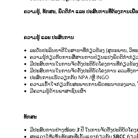
ຄວາມຮູ້
,
ທັກສະ
,
ພຶດຕິກໍາ
ແລະ ປະສົບການທີ່ຕ້ອງການເພື່
ຄວາມຮູ້ ແລະ ປະສົບການ
ລະດັບປະລິນຍາຕີໃນສາຂາທີ່ກ່ຽວຂ້ອງ (ສຸຂະພາບ, ວິທ
ຄວາມຮູ້ກ່ຽວກັບການສື່ສານການປ່ຽນແປງພຶດຕິກໍາກ່ຽ
ມີປະສົບການໃນການຈັດຕັ້ງປະຕິບັດໂຄງການທີ່ກ່ຽວ
ມີປະສົບການໃນການຈັດຕັ້ງປະຕິບັດໂຄງການ ລວມທັ
ປະສົບການເຮັດວຽກກັບ NPA /ຫຼື INGO
ຄວາມເຂົ້າໃຈກ່ຽວກັບສະພາບການພັດທະນາຂອງລາວ,
ມີຄວາມຮູ້ດ້ານພາສາຊົນເຜົ່າ
ທັກສະ
ມີປະສົບການຢ່າງໜ້ອຍ
3
ປີ ໃນການຈັດຕັ້ງປະຕິບັດໂຄງກ
ສະແດງໃຫ້ເຫັນທັກສະທີ່ເຂັ້ມແຂງກ່ຽວກັບ
SBCC
ກ່ຽວ