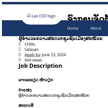
ອົງການຈັດຕ
Lao Civil 
Home
About
ຜູ້ອຳນວຍຄວາມສະດວກຊຸມຊົນເມືອງສະໝ້ວຍ
CHIAs
Salavan
Apply by
: June 23, 2024
604 views
Job Description
ລາຍລະອຽດ ໜ້າວຽກ
ຕຳແໜ່ງ
ຜູ້ອຳນວຍຄວາມສະດວກຊຸມຊົນເມືອງສະໝ້ວຍ
ສະຖານທີ