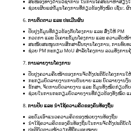
ສະໜອງທາງດ້ານວິຊາການ ໃນການໂຄສະນາຫາສຽງໃຫ້ແກ່
ຊ່ວຍເຜີຍແຜ່ຂໍ້ມູນໂຄງການທີ່ກ່ຽວຂ້ອງທັງໝົດ ເຊັ່ນ:. ຜົ
ການຕິດຕາມ ແລະ ປະເມີນຜົນ
ປັບປຸງຂໍ້ມູນທີ່ກ່ຽວຂ້ອງກັບໂຄງການ ແລະ ສົ່ງໃຫ້ PM
ກວດກາ ແລະ ວິເຄາະຂໍ້ມູນໂຄງການ ແລະ ຄວາມຄືບໜ້າຢ
ສະໜັບສະໜູນການສຶກສາພື້ນຖານໂຄງການ, ການທົບທວນກ
ຊ່ວຍ PM ກະກຽມ MoU ສໍາລັບໂຄງການ ລວມທັງການຄຸ
ການລາຍງານໂຄງການ
ປັບປຸງຄວາມຄືບໜ້າຂອງການຈັດຕັ້ງປະຕິບັດໂຄງການໃຫ
ກະກຽມບົດລາຍງານການບັນຍາຍ ແລະ ບົດລາຍງານງົບປະມ
ຮັກສາ, ຈັດການບົດລາຍງານ ແລະ ຂໍ້ມູນທັງໝົດກ່ຽວກັບໂຄ
ຊ່ວຍໃນການກະກຽມບົດລາຍງານທີ່ກ່ຽວຂ້ອງທັງໝົດ ແລະ
ການປັບ ແລະ ນຳໃຊ້ຄວາມຄິດຂອງຄົນທ້ອງຖິ່ນ
ລະດົມເອົາແນວຄວາມຄິດຂອງໜ່ວຍງານທ້ອງຖິ່ນ
ນຳໃຊ້ຄວາມຄິດຂອງຄົນທ້ອງຖິ່ນໃນການຈັດຕັ້ງປະຕິບັດ
ປະຕິບັດຕາມໜ້າວຽກທີ່ຖືກມອບໝາຍ