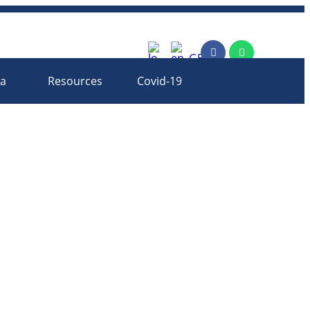
rm
ia
Resources
Covid-19