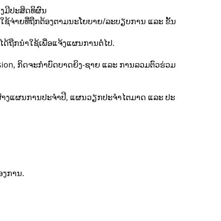
ມີປະສິດທິຜົນ
ໃຊ້ຈ່າຍທີ່ຖືກຕ້ອງຕາມນະໂຍບາຍ/ລະບຽບການ ແລະ ຂັ້ນ
້ຖືກນໍາໃຊ້ເພື່ອແຈ້ງແຜນການຕໍ່ໄປ.
ession, ກິດຈະກຳບົດບາດຍິງ-ຊາຍ ແລະ ການລວມຕົວຮ່ວມ
 ສ້າງແຜນການປະຈໍາປີ, ແຜນວຽກປະຈໍາໄຕມາດ ແລະ ປະ
້ອງການ.