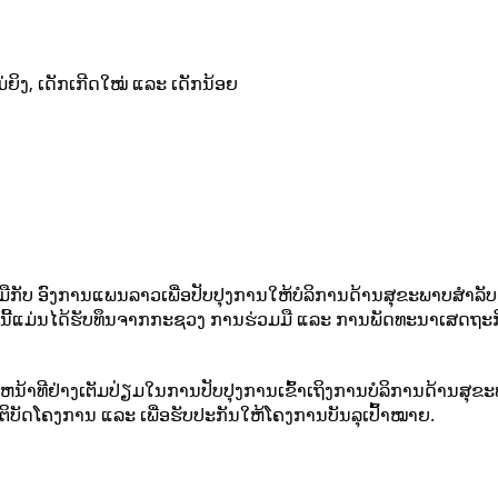
ຍິງ, ເດັກເກີດໃໝ່ ແລະ ເດັກນ້ອຍ
ກັບ ອົງການແພນລາວເພື່ອປັບປຸງການໃຫ້ບໍລິການດ້ານສຸຂະພາບສຳລັບແມ່
ການນີ້ແມ່ນໄດ້ຮັບທຶນຈາກກະຊວງ ການຮ່ວມມື ແລະ ການພັດທະນາເສດ
ຫນ້າທີຢ່າງເຕັມປ່ຽມໃນການປັບປຸງການເຂົ້າເຖິງການບໍລິການດ້ານສຸຂ
ຕິບັດໂຄງການ ແລະ ເພື່ອຮັບປະກັນໃຫ້ໂຄງການບັນລຸເປົ້້າໝາຍ.