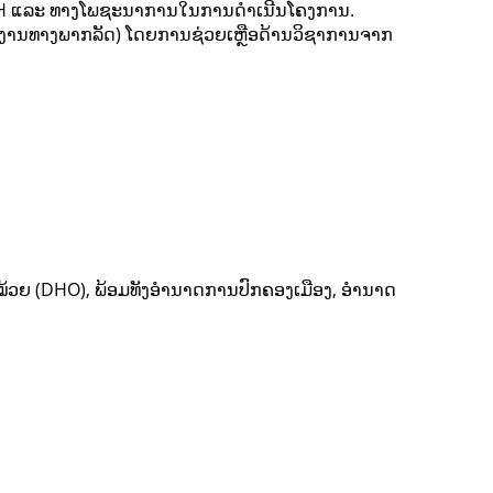
CH ແລະ ທາງໂພຊະນາການໃນການດຳເນີນໂຄງການ.
ງານທາງພາກລັດ) ໂດຍການຊ່ວຍເຫຼືອດ້ານວິຊາການຈາກ
ໝ້ວຍ (DHO), ພ້ອມ​ທັງ​ອຳນາດ​ການ​ປົກຄອງ​ເມືອງ, ອຳນາດ​