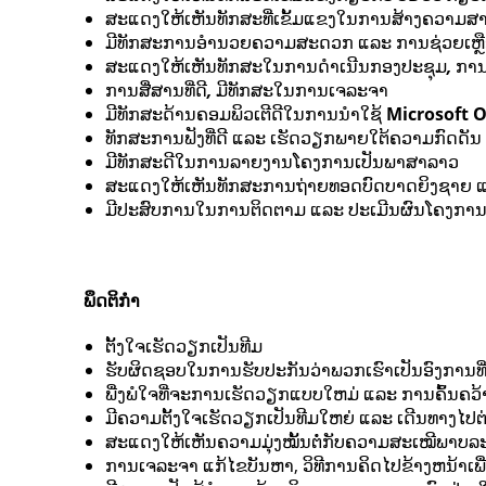
ສະແດງໃຫ້ເຫັນທັກສະທີ່ເຂັ້ມແຂງໃນການສ້າງຄວາມສາມ
ມີທັກສະການອໍານວຍຄວາມສະດວກ ແລະ ການຊ່ວຍເຫຼືອທ
ສະແດງໃຫ້ເຫັນທັກສະໃນການດໍາເນີນກອງປະຊຸມ
,
ການ
ການສື່ສານທີ່ດີ
,
ມີທັກສະໃນການເຈລະຈາ
ມີທັກສະດ້ານຄອມພິວເຕີດີໃນການນຳໃຊ້
Microsoft
O
ທັກສະການຟັງທີ່ດີ ແລະ ເຮັດວຽກພາຍໃຕ້ຄວາມກົດດັນ
ມີທັກສະດີໃນການລາຍງານໂຄງການເປັນພາສາລາວ
ສະແດງໃຫ້ເຫັນທັກສະການຖ່າຍທອດບົດບາດຍິງຊາຍ ແລ
ມີປະສົບການໃນການຕິດຕາມ ແລະ ປະເມີນຜົນໂຄງກາ
ພຶດຕິກຳ
ຕັ້ງໃຈເຮັດວຽກເປັນທີມ
ຮັບຜິດຊອບໃນການຮັບປະກັນວ່າພວກເຮົາເປັນອົງການທີ່
ພື່ງພໍໃຈທີ່ຈະການເຮັດວຽກແບບໃຫມ່ ແລະ ການຄົ້ນຄວ້າ
ມີຄວາມຕັ້ງໃຈເຮັດວຽກເປັນທີມໃຫຍ່ ແລະ ເດີນທາງໄປຕ
ສະແດງໃຫ້ເຫັນຄວາມມຸ່ງໝັ້ນຕໍ່ກັບຄວາມສະເໝີພາບລະ
ການເຈລະຈາ ແກ້ໄຂບັນຫາ, ວິທີການຄິດໄປຂ້າງຫນ້າເພ