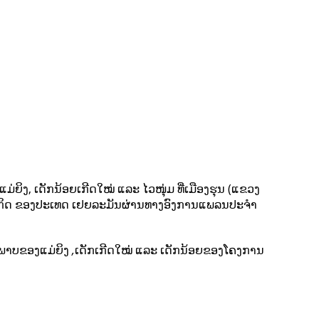
ຍິງ, ເດັກນ້ອຍເກີດໃໝ່ ແລະ ໄວໜຸ່ມ ທີ່ເມືອງຮຸນ (ແຂວງ
ຖະກິດ ຂອງປະເທດ ເຢຍລະມັນຜ່ານທາງອົງການແພລນປະຈຳ
ະພາບຂອງແມ່ຍິງ
,
ເດັກເກີດໃໝ່ ແລະ ເດັກນ້ອຍຂອງໂຄງການ