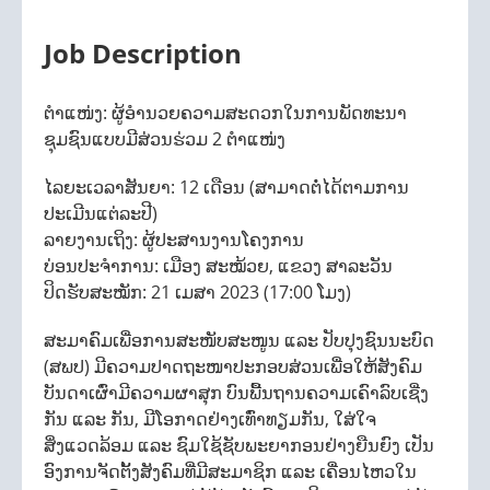
Job Description
ຕໍາແໜ່ງ: ຜູ້ອໍານວຍຄວາມສະດວກໃນການພັດທະນາ
ຊຸມຊົນແບບມີສ່ວນຮ່ວມ 2 ຕໍາແໜ່ງ
ໄລຍະເວລາສັນຍາ: 12 ເດືອນ (ສາມາດຕໍ່ໄດ້ຕາມການ
ປະເມີນແຕ່ລະປີ)
ລາຍງານເຖິງ: ຜູ້ປະສານງານໂຄງການ
ບ່ອນປະຈໍາການ: ເມືອງ ສະໝ້ວຍ, ແຂວງ ສາລະວັນ
ປິດຮັບສະໝັກ: 21 ເມສາ 2023 (17:00 ໂມງ)
ສະມາຄົມເພື່ອການສະໜັບສະໜູນ ແລະ ປັບປຸງຊົນນະບົດ
(ສພປ) ມີຄວາມປາດຖະໜາປະກອບສ່ວນເພື່ອໃຫ້ສັງຄົມ
ບັນດາເຜົ່າມີຄວາມຜາສຸກ ບົນພື້ນຖານຄວາມເຄົາລົບເຊີ່ງ
ກັນ ແລະ ກັນ, ມີໂອກາດຢ່າງເທົ່າທຽມກັນ, ໃສ່ໃຈ
ສິ່ງແວດລ້ອມ ແລະ ຊົມໃຊ້ຊັບພະຍາກອນຢ່າງຍືນຍົງ ເປັນ
ອົງການຈັດຕັ້ງສັງຄົມທີ່ມີສະມາຊິກ ແລະ ເຄື່ອນໄຫວໃນ