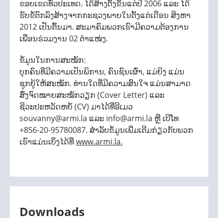
ຂອບເຂດທົ່ວປະເທດ. ໄດ້ສ້າງຕັ້ງຂຶ້ນແຕ່ປີ 2006 ແລະ ໄດ້
ຮັບຂໍ້ຕົກລົງສ້າງຈາກກະຊວງພາຍໃນຕັ້ງແຕ່ເດືອນ ສິງຫາ
2012 ເປັນຕົ້ນມາ. ສະມາຄົມພວກເຮົາມີຄວາມຕ້ອງການ
ເພື່ອນຮ່ວມງານ 02 ຕໍາແໜ່ງ.
ຂໍ້ມູນໃນການສະໝັກ:
ບຸກຄົນທີ່ມີຄວາມເປັນພິການ, ຄົນຊົນເຜົ່າ, ແມ່ຍິງ ແມ່ນ
ຊຸກຍູ້ໃຫ້ສະໝັກ. ທ່ານໃດທີ່ມີຄວາມສົນໃຈ ແມ່ນສາມາດ
ສົ່ງຈົດໝາຍສະໝັກວຽກ (Cover Letter) ແລະ
ຊີວະປະຫວັດຫຍໍ້ (CV) ມາໄດ້ທີ່ອີເມວ
souvanny@armi.la ແລະ info@armi.la ຫຼື ເບີໂທ
+856-20-95780087. ສໍາລັບຂໍ້ມູນເພີ່ມເຕີມກ່ຽວກັບພວກ
ເຮົາແມ່ນເບິ່ງໄດ້ທີ່
www.armi.la.
Downloads