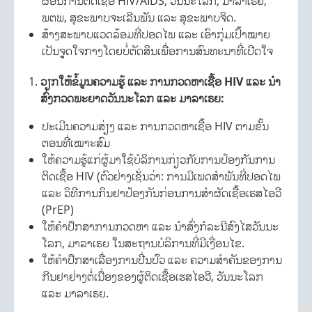
ຜ່ອນການຕິດເຊື້ອ HIV/AIDS, ວັນນະໂລກ, ມາລາເຣຍ,
ພຕພ, ສຸຂະພາບຈະເລີນພັນ ແລະ ສຸຂະພາບຈິດ.
ສ້າງສະພາບແວດລ້ອມທີ່ປອດໄພ ແລະ ເອົາກຸ່ມເປົ້າໝາຍ
ເປັນຈູຸດໃຈກາງໂດຍບໍ່ຕັດສິນເພື່ອການສົນທະນາທີ່ເປີດໃຈ
ວຽກໃຫ້ຂໍ້ມູນຄວາມຮູ້ ແລະ ການກວດຫາເຊື້ອ
HIV
ແລະ ນໍາ
ສົ່ງກວດພະຍາດວັນນະໂລກ ແລະ ມາລາເຣຍ
:
ປະເມີນຄວາມສ່ຽງ ແລະ ການກວດຫາເຊື້ອ HIV ຕາມຂັ້ນ
ຕອນທີ່ເໝາະສົມ
ໃຫ້ຄວາມຮູ້ແກ່ຜູ້ມາໃຊ້ບໍລິການກ່ຽວກັບການປ້ອງກັນການ
ຕິດເຊື້ອ HIV (ຕົວຢ່າງເຊັ່ນວ່າ: ການມີເພດສຳພັນທີ່ປອດໄພ
ແລະ ວິທີການກິນຢາປ້ອງກັນກ່ອນການສຳຜັດເຊື້ອເຮສໄອວີ
(PrEP)
ໃຫ້ຄໍາປຶກສາການກວດຫາ ແລະ ນໍາສົ່ງກໍລະນີສົງໄສວັນນະ
ໂລກ, ມາລາເຣຍ ໃນສະຖານບໍລິການທີ່ມີເງື່ອນໄຂ.
ໃຫ້ຄຳປຶກສາເລື່ອງການປີ່ນປົວ ແລະ ຄວາມສຳຄັນຂອງການ
ກີນຢາຢ່າງຕໍ່ເນື່ອງຂອງຜູ້ຕິດເຊື້ອເຮສໄອວີ, ວັນນະໂລກ
ແລະ ມາລາເຣຍ.