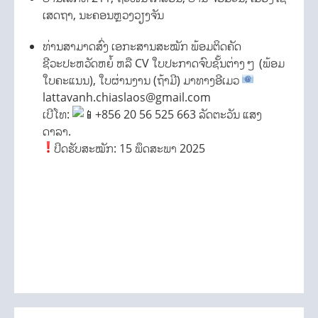
ເສດຖາ, ນະຄອນຫຼວງວຽງຈັນ
ທ່ານສາມາດສົ່ງ ເອກະສານສະໝັກ ພ້ອມຕິດຄັດ
ຊີວະປະຫວັດຫຍໍ້ ຫລື CV ໃບປະກາດຈົບຊັ້ນຕ່າງໆ (ພ້ອມ
ໃບຄະແນນ), ໃບຜ່ານງານ (ຖ້າມີ) ມາທາງອີເມວ
lattavanh.chiaslaos@gmail.com
ເບີໂທ:
+856 20 56 525 663 ລັດຕະວັນ ແສງ
ດາລາ.
ປິດຮັບສະໝັກ: 15 ພຶດສະພາ 2025