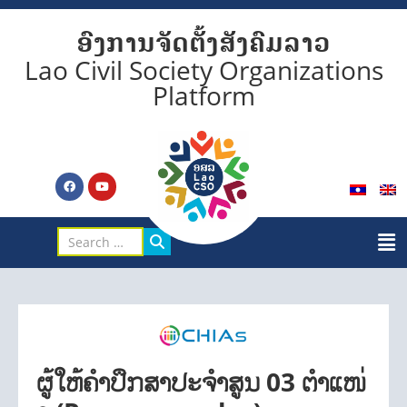
ອົງການຈັດຕັ້ງສັງຄົມລາວ
Lao Civil Society Organizations
Platform
ຜູ້ໃຫ້ຄໍາປຶກສາປະຈໍາສູນ 03 ຕໍາແໜ່