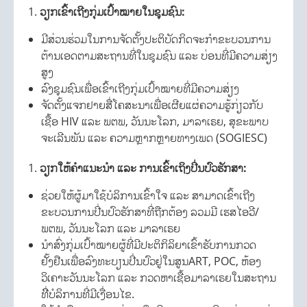
ວຽກເຂົ້າເຖີງກຸ່ມເປົ້າໝາຍໃນຊຸມຊົນ
:
ມີສ່ວນຮ່ວມໃນການຈັດຕັ້ງປະຕິບັດກິດຈະກຳຂະບວນການ
ຕ້ານເອດຕາມສະຖານທີ່ໃນຊຸມຊົນ ແລະ ບ່ອນທີ່ມີຄວາມສ່ຽງ
ສູງ
ລົງຊຸມຊົນເພື່ອເຂົ້າເຖີງກຸ່ມເປົ້າໝາຍທີ່ມີຄວາມສ່ຽງ
ຈັດຕັ້ງແຈກຢາຍສື່ໂຄສະນາເພື່ອເຜີຍແຜ່ຄວາມຮູ້ກ່ຽວກັບ
ເຊື້ອ HIV ແລະ ພຕພ, ວັນນະໂລກ, ມາລາເຣຍ, ສຸຂະພາບ
ຈະເລີນພັນ ແລະ ຄວາມຫຼາກຫຼາຍທາງເພດ (SOGIESC)
ວຽກໃຫ້ຄຳແນະນຳ ແລະ ການເຂົ້າເຖິງປີ່ນປົວຮັກສາ
:
ຊ່ວຍໃຫ້ຜູ້ມາໃຊ້ບໍລິການເຂົ້າໃຈ ແລະ ສາມາດເຂົ້າເຖີງ
ຂະບວນການປີ່ນປົວຮັກສາທີ່ຖືກຕ້ອງ ລວມມີ ເຮສໄອວີ/
ພຕພ, ວັນນະໂລກ ແລະ ມາລາເຣຍ
ນຳສົ່ງກຸ່ມເປົ້າໝາຍຜູ້ທີ່ມີປະຕິກິລິຍາເຂົ້າຮັບການກວດ
ຢັ້ງຢືນເພື່ອລົງທະບຽນປີ່ນປົວຢູ່ໃນສູນART, POC, ຫ້ອງ
ວິເຄາະວັນນະໂລກ ແລະ ກວດຫາເຊື້ອມາລາເຣຍໃນສະຖານ
ທີີ່ບໍລິການທີ່ມີເງື່ອນໄຂ.