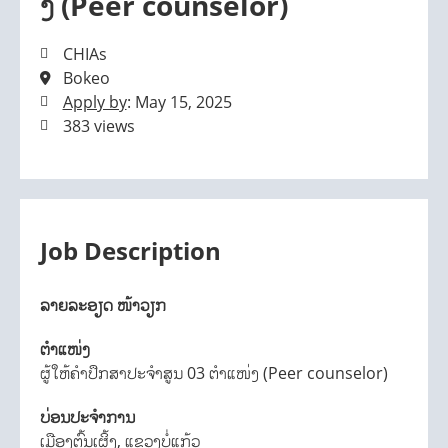
ງ (Peer counselor)
CHIAs
Bokeo
Apply by
: May 15, 2025
383 views
Job Description
ລາຍລະອຽດ ໜ້າວຽກ
ຕຳແໜ່ງ
ຜູ້ໃຫ້ຄໍາປຶກສາປະຈໍາສູນ 03 ຕໍາແໜ່ງ (Peer counselor)
ບ່ອນປະຈໍາການ
ເມືອງຕົ້ນເຜິ້ງ, ແຂວງບໍ່ແກ້ວ