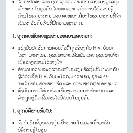
ໃຫ້ຄຳປຶກສາ ແລະ ຊ່ວຍເຫຼືອຕິດຕາມການເບີງແຍ່ງດູແລກຸ່ມ
ເປົ້າໝາຍໃນຊຸມຊົນ ໂດຍສະເພາະແມ່ນການໃຫ້ຄວາມຮູ້
ດ້ານໂພຊະນາການ ແລະ ສະໜອງເຄື່ອງໂພຊະນາການທີ່ຈໍາ
ເປັນສໍາລັບຄົນເຈັບທີ່ມີຄວາມທຸກຍາກ.
ວຽກສະໜັບສະໜູນອຳນວຍຄວາມສະດວກ
:
ແບ່ງປັນປະສົບການສ່ວນຕົວທີ່ກ່ຽວຂ້ອງກັບ HIV, ວັນນະ
ໂລກ, ມາລາເຣຍ, ສຸຂະພາບຈະເລີນພັນ ແລະ ສຸຂະພາບຈິດ
ເພື່ອສ້າງຄວາມໄວ້ວາງໃຈ
ອຳນວຍຄວາມສະດວກສະໜັບສະໜູນຈັດກຸ່ມສົນທະນາກັບ
ຜູ້ທີ່ຕິດເຊື້ອ HIV, ວັນນະໂລກ, ມາລາເຣຍ, ສຸຂະພາບ
ຈະເລີນພັນ, ສຸຂະພາບຈິດ ແລະ ຄວາມຫຼາກຫຼາຍທາງເພດ.
ສົ່ງເສີມການມີສ່ວນຮ່ວມເພື່ອຫຼຸດຜ່ອນການຈຳແນກ ແລະ
ລັງກຽດຜູ້ຕິດເຊື້ອເສຮໄອວີ/ເອດໃນຊຸມຊົນ
ວຽກບໍລິຫານທົ່ວໄປ
:
ຈົດບັນທຶກຂໍ້ມູນຂອງກຸ່ມເປົ້າໝາຍ ໃນເວລາເຂົ້າມາຮັບ
ບໍລິການຢູ່ໃນສູນ