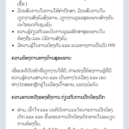
ເຊື້ອ )
ມີປະສົບການໃນການໃຫ້ຄຳປຶກສາ, ມີປະສົບການໃນ
ວຽກງານສັງຄົມສົງເຄາະ, ວຽກງານດູແລສຸຂະພາບສ້າງຜົນ
ປະໂຫຍດກັບຊຸມຊົນ
ຄວາມຮູ້ກ່ຽວກັບລະບົບການດູແລຮັກສາສຸຂະພາບໃນ
ທ້ອງຖີ່ນ ແລະ ບໍລິການສັງຄົມ
ມີຄວາມຮູ້ໃນການປ້ອງກັນ ແລະ ແນວທາງການປີ່ນປົວ HIV
ຄວາມຕ້ອງການທາງດ້ານສຸຂະພາບ
ເພື່ອປະຕິບັດໜ້າທີ່ວຽກງານໃຫ້ດີ, ຕໍາແໜ່ງນີ້ຕ້ອງການຜູ້ທີ່ມີ
ຄວາມຮູ້ຄວາມສາມາດ ແລະ ເດີນທາງໄປເມືອງ ແລະ ເຂດ
ຫ່າງໄກສອກຫຼີກຢູ່ໃນເມືອງເປົ້າໝາຍ, ແຂວງບໍ່ແກ້ວ
ຄວາມຄາດຫວັງຂອງອົງການ ກ່ຽວກັບການປົກປ້ອງເດັກ
ອ່ານ, ເຂົ້າໃຈ ແລະ ປະຕິບັດຕາມນະໂຍບາຍການປົກປ້ອງ
ເດັກ ແລະ ແລະ ຂັ້ນຕອນການປົກປ້ອງເດັກພາຍໃນລະບຽບ
ການທ້ອງຖີ່ນ.