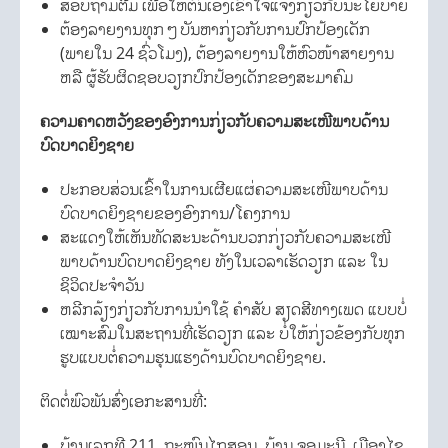
ສອບຖາມຕື່ມ ເພື່ອໃຫ້ຕົນເອງເຂົ້າໃຈແຈ້ງກ່ຽວກັບນະໂຍບາຍ
ຕ້ອງລາຍງານທຸກໆບັນຫາກ່ຽວກັບການປົກປ້ອງເດັກ
(ພາຍໃນ 24 ຊົ່ວໂມງ), ຕ້ອງລາຍງານໃຫ້ຫົວໜ້າສາຍງານ
ຫລື ຜູ້ຮັບຜິດຊອບວຽກປົກປ້ອງເດັກຂອງສະມາຄົມ
ຄວາມຄາດຫວັງຂອງອົງການກ່ຽວກັບຄວາມສະເໜີພາບດ້ານ
ບົດບາດຍິງຊາຍ
ປະກອບສ່ວນເຂົ້າໃນການເຜີຍແຜ່ຄວາມສະເໜີພາບດ້ານ
ບົດບາດຍິງຊາຍຂອງອົງການ/ໂຄງການ
ສະແດງໃຫ້ເຫັນທັດສະນະດ້ານບວກກ່ຽວກັບຄວາມສະເໜີ
ພາບດ້ານບົດບາດຍິງຊາຍ ທັງໃນເວລາເຮັດວຽກ ແລະ ໃນ
ຊິວິດປະຈຳວັນ
ຫລີກລ້ຽງກ່ຽວກັບການນຳໃຊ້ ຄຳສັບ ສຽດສີທາງເພດ ແບບບໍ່
ເໝາະສົມໃນສະຖານທີ່ເຮັດວຽກ ແລະ ບໍ່ໃຫ້ກ່ຽວຂ້ອງກັບທຸກ
ຮູບແບບຕໍ່ຄວາມຮຸນແຮງດ້ານບົດບາດຍິງຊາຍ.
ຕິດຕໍ່ພົວພັນສົ່ງເອກະສານທີ່:
ບ້ານເລກທີ 211, ຖະໜົນໄກສອນ, ບ້ານ ຈອມະນີ, ເມືອງໄຊ