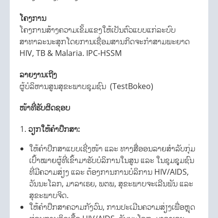
ໂຄງການ
ໂຄງການສ້າງຄວາມເຂັ້ມແຂງໃຫ້ເປັນຕົວແບບແກ່ລະບົບ
ສາທາລະນະສຸກໂດຍການເຊື່ອມສານກິດຈະກໍາສາມພະຍາດ
HIV, TB & Malaria. IPC-HSSM
ລາຍງານເຖີງ
ຜູ້ບໍລິຫານສູນສຸຂະພາບຊຸມຊົນ (TestBokeo)
ໜ້າທີ່ຮັບຜິດຊອບ
ວຽກໃຫ້ຄຳປຶກສາ
:
ໃຫ້ຄຳປຶກສາແບບເຊີ່ງໜ້າ ແລະ ທາງສື່ອອນລາຍສໍາລັບກຸ່ມ
ເປົ້າໝາຍຜູ້ທີ່ເຂົ້າມາຮັບບໍລິການໃນສູນ ແລະ ໃນຊຸມຊຸຸມຊົນ
ທີ່ມີຄວາມສ່ຽງ ແລະ ຕ້ອງການການບໍລິການ HIV/AIDS,
ວັນນະໂລກ, ມາລາເຣຍ, ພຕພ, ສຸຂະພາບຈະເລີນພັນ ແລະ
ສຸຂະພາບຈິດ.
ໃຫ້ຄຳປຶກສາຄວາມກັງວົນ, ການປະເມີນຄວາມສ່ຽງເພື່ອຫຼຸດ