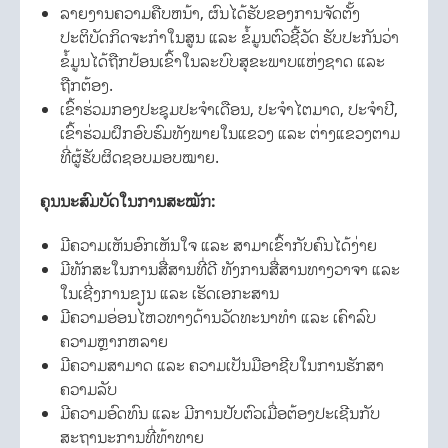
ລາຍງານຄວາມຄືບຫນ້າ, ຜົນໄດ້ຮັບຂອງການຈັດຕັ້ງ
ປະຕິບັດກິດຈະກຳໃນສູນ ແລະ ຂໍ້ມູນຕົວຊີ້ວັດ ຮັບປະກັນວ່າ
ຂໍ້ມູນໄດ້ຖືກປ້ອນເຂົ້າໃນລະບົບສຸຂະພາບແຫ່ງຊາດ ແລະ
ຖືກຕ້ອງ.
ເຂົ້າຮ່ວມກອງປະຊຸມປະຈຳເດືອນ, ປະຈຳໄຕມາດ, ປະຈຳປີ,
ເຂົ້າຮ່ວມຝຶກອົບຮົມທັງພາຍໃນແຂວງ ແລະ ຕ່າງແຂວງຕາມ
ທີ່ຜູ້ຮັບຜິດຊອບມອບໝາຍ.
ຄຸນນະສົມບັດໃນການສະໝັກ
:
ມີຄວາມເຫັນອົກເຫັນໃຈ ແລະ ສາມາເຂົ້າກັບຄົນໄດ້ງ່າຍ
ມີທັກສະໃນການສື່ສານທີ່ດີ ທັງການສື່ສານທາງວາຈາ ແລະ
ໃນເຊີ່ງການຂຽນ ແລະ ເຮັດເອກະສານ
ມີຄວາມອ່ອນໄຫວທາງດ້ານວັດທະນາທຳ ແລະ ເຄົາລົບ
ຄວາມຫຼາກຫລາຍ
ມີຄວາມສາມາດ ແລະ ຄວາມເປັນມືອາຊີບໃນການຮັກສາ
ຄວາມລັບ
ມີຄວາມອົດທົນ ແລະ ມີການປັບຕົວເມື່ອຕ້ອງປະເຊີນກັບ
ສະຖານະການທີ່ທ້າທາຍ