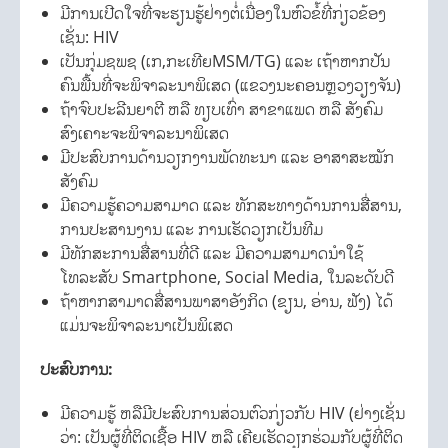
ມີການເປີດໃຈທີ່ຈະຮຽນຮູ້ຢ່າງຕໍ່ເນື່ອງໃນຫົວຂໍ້ທີ່ກ່ຽວຂ້ອງ
ເຊັ່ນ: HIV
ເປັນກຸ່ມຊພຊ (ເກ,ກະເທີຍMSM/TG) ແລະ ເຖ້າຫາກປັນ
ຄົນພື້ນທີ່ຈະພິຈາລະນາພິເສດ (ແຂວງນະຄອນຫຼວງວຽງຈັນ)
ຖ້າຈົບປະລີນຍາຕີ ຫລື ທຽບເທົ່າ ສາຂາແພດ ຫລື ສັງຄົມ
ສົງເຄາະຈະພິຈາລະນາພິເສດ
ມີປະສົບການດ້ານວຽກງານພັດທະນາ ແລະ ອາສາສະໝັກ
ສັງຄົມ
ມີຄວາມຮູ້ຄວາມສາມາດ ແລະ ທັກສະທາງດ້ານການສື່ສານ,
ການປະສານງານ ແລະ ການເຮັດວຽກເປັນທີມ
ມີທັກສະການສື່ສານທີ່ດີ ແລະ ມີຄວາມສາມາດນຳໃຊ້
ໂທລະສັບ Smartphone, Social Media, ໃນລະດັບດີ
ຖ້າຫາກສາມາດສື່ສານພາສາອັງກິດ (ຂຽນ, ອ່ານ, ຟັງ) ໄດ້
ແມ່ນຈະພິຈາລະນາເປັນພິເສດ
ປະສົບການ
:
ມີຄວາມຮູ້ ຫລືມີປະສົບການສ່ວນຕົວກ່ຽວກັບ HIV (ຢ່າງເຊັ່ນ
ວ່າ: ເປັນຜູ້ທີ່ຕິດເຊື້ອ HIV ຫລື ເຄີຍເຮັດວຽກຮ່ວມກັບຜູ້ທີ່ຕິດ