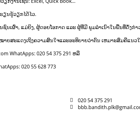
ວຽກງານເຊັ່ນ: Excel, Quick Book…
 ຮຽນຮູ້ວຽກໄດ້ໄວ.
ນເຜົ່າ, ແມ່ຍິງ, ຜູ້ດອຍໂອກາດ ແລະ ຜູ້ທີ່ມີ ພູມລຳເນົາໃນພື້ນທີ່ດັ່ງກ່າ
ຍສະແດງເຖິງຄວາມສົນໃຈແລະອະທິບາຍວ່າຕົນ ເຫມາະສົມຄືແນວໃດ ພ້ອມທ
.com WhatApps: 020 54 375 291 ຫລື
atApps: 020 55 628 773
020 54 375 291
bbb.bandith.plk@gmail.c
Resour
Tutorial 
retariat
Registra
(downloa