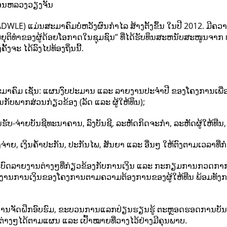
ຄອນຫລວງວຽງຈັນ
WLE) ແມ່ນສະມາຄົມບໍ່ຫວັງຜົນກຳໄລ ສ້າງຕັ້ງຂຶ້ນ ໃນປີ 2012. ມີ
ຍຸຕິທໍາຂອງຜູ້ດ້ອຍໂອກາດໃນຊຸມຊົນ” ທີ່ໄດ້ຮັບທຶນສະຫນັບສະໜູນຈາກ ທ
້ງຈະ ໄດ້ລົງໄປທ້ອງຖິ່ນນີ້.
ະມາຄົມ ເຊັ່ນ: ແຜນງົບປະມານ ແລະ ລາຍງານປະຈຳປີ ຂອງໂຄງການເພື
ກັບພາກສ່ວນກ່ຽວຂ້ອງ (ລັດ ແລະ ຜູ້ໃຫ້ທຶນ);
ບ-ຈ່າຍບັນຊີທະນາຄານ, ລົງບັນຊີ, ລະຫັດກິດຈະກຳ, ລະຫັດຜູ້ໃຫ້ທືນ,
້ອງຈ່າຍ, ເງິນຄໍ້າປະກັນ, ປະກັນໄພ, ສັນຍາ ແລະ ອື່ນໆ ໃຫ້ຕົງຕາມເວລາທ
ເຮັດບົດລາຍງານຕ່າງໆທີ່ກ່ຽວຂ້ອງກັບການເງິນ ແລະ ກະກຽມການກວດກາ
ຍງານການເງິນຂອງໂຄງການຕາມຄວາມຕ້ອງການຂອງຜູ້ໃຫ້ທືນ ພ້ອມທັງກ
ຈັດຝຶກອົບຮົມ, ຂະບວນການແລກປ່ຽນຮຽນຮູ້ ຕະຫຼອດຮອດການບັນທຶກ ແ
ຕ່າງໆໄດ້ຕາມແຜນ ແລະ ເປົ້າໝາຍທີ່ວາງໄວ້ຢ່າງມີຄຸນພາບ.