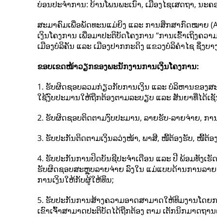
ບ່ອນປະຈຳການ: ບ້ານໂພນພະເນົາ, ເມືອງໄຊເສດຖາ, ນະ
ສະມາຄົມເພື່ອພັດທະນແມ່ຍິງ ແລະ ການສຶກສາກົດໝາຍ (AD
ເງິນໂຄງການ ເພື່ອມາປະຕິບັດໂຄງການ “ການເຂົ້າເຖິງຄວາມ
ເມືອງບໍລິຄັນ ແລະ ເມືອງປາກກະດິງ ແຂວງບໍລິຄໍາໄຊ ຊຶ່ງບາງຄັ
ຂອບເຂດໜ້າວຽກຂອງພະນັກງານການເງິນໂຄງການ:
1. ຮັບຜິດຊອບລວມກ່ຽວກັບການເງິນ ແລະ ບໍລິຫານຂອງສ
ໃຊ້ງົບປະມານໃຫ້ຖືກຕ້ອງຕາມລະບຽບ ແລະ ສັນຍາທີ່ໄດ້ເຊັນ
2. ຮັບຜິດຊອບຕິດຕາມງົບປະມານ, ລາຍຮັບ-ລາຍຈ່າຍ, ການຮັ
3. ຮັບປະກັນຕິດຕາມເງິນລວ່ງໜ້າ, ພາສີ, ໜີ້ຕ້ອງຮັບ, ໜີ້ຕ
4. ຮັບປະກັນການປິດບັນຊີປະຈຳເດືອນ ແລະ ປີ ພ້ອມທັງ
ຮັບຜິດຊອບສະຫຼຸບລາຍຈ່າຍ ລົງໃນ ແມ່ແບບດ້ານການລາ
ການເງິນໃຫ້ກັບຜູ້ໃຫ້ທຶນ;
5. ຮັບປະກັນການສ້າງຄວາມອາດສາມາດໃຫ້ທິມງານໂດຍການ
ເຂົາເຈົ້າສາມາດປະຕິບັດໄດ້ຖືກຕ້ອງ ຕາມ ເຕັກນິກມາດຖານ