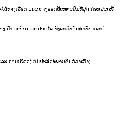
ຈໄດ້ທາງເລືອກ ແລະ ທາງອອກທີ່ເໝາະສົມທີ່ສຸດ ກ່ອນສະເໜີ
່າງເປັນລະບົບ ແລະ ປອດໄພ ທັງລະບົບຕົ້ນສະບັບ ແລະ ອີ
 ແລະ ການເຮັດວຽກມີປະສິດທິພາບຂື້ນກ່ວາເກົ່າ;