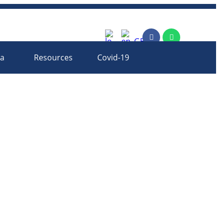
rm
ia
Resources
Covid-19