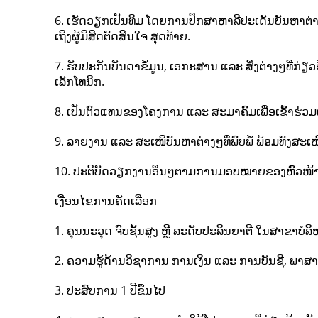
6. ເຮັດວຽກເປັນທິມ ໂດຍການປຶກສາຫາລືປະເດັນບັນຫາຕ່າງ
ເຖິງຜູ້ມີສິດຕັດສິນໃຈ ສຸດທ້າຍ.
7. ຮັບປະກັນບັນດາຂໍ້ມູນ, ເອກະສານ ແລະ ສິ່ງຕ່າງໆທີ່ກ່
ເລັກໂທນິກ.
8. ເປັນຕົວແທນຂອງໂຄງການ ແລະ ສະມາຄົມເພື່ອເຂົ້າຮ່ວມເ
9. ລາຍງານ ແລະ ສະເໜີບັນຫາຕ່າງໆທີ່ພົບພໍ້ ພ້ອມທັງສະເໜີ
10. ປະຕິບັດວຽກງານອື່ນໆຕາມການມອບໝາຍຂອງຫົວໜ້
ເງື່ອນໄຂການຄັດເລືອກ
1. ຄຸນນະວຸດ ຈົບຊັ້ນສູງ ຫຼື ລະດັບປະລິນຍາຕີ ໃນສາຂາບ
2. ຄວາມຮູ້ດ້ານວິຊາການ ການເງິນ ແລະ ການບັນຊີ, ພາສາອັງ
3. ປະສົບການ 1 ປີຂຶ້ນໄປ