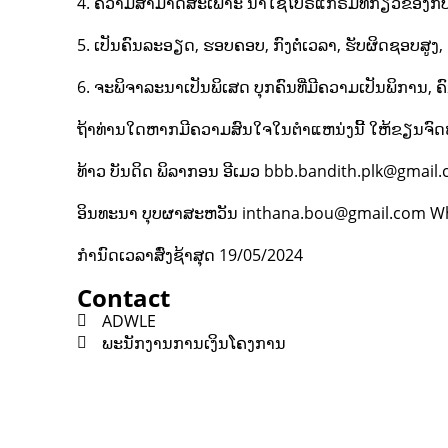
4. ຄວາມສາມາດສະເພາະ ນໍາໃຊ້ໂປຣແກຣມທີ່ກ່ຽວຂ້ອງກັບ
5. ເປັນຄົນລະອຽດ, ຮອບຄອບ, ກົງຕໍ່ເວລາ, ຮັບຜິດຊອບສູງ,
6. ຈະພິຈາລະນາເປັນພິເສດ ບຸກຄົນທີ່ມີຄວາມເປັນພິການ, ຄົນຊົ
ຖ້າທ່ານໃດຫາກມີຄວາມສົນໃຈໃນຕຳແຫນ່ງນີ້ ໃຫ້ຂຽນຈົດໝາ
ທ້າວ ບັນດິດ ພິລາກອນ ອີເມວ bbb.bandith.plk@gmail
ອິນທະນາ ບຸບຜາສະຫວັນ inthana.bou@gmail.com Wh
ກໍານົດເວລາສົ່ງຊ້າສຸດ 19/05/2024
Contact
ADWLE
ພະນັກງານການເງິນໂຄງການ
Contact
Lao Civil Society Coordination Committee (LCCC) Sec
House No. 306, Sisangvon Road