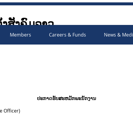
ັ້ງສັງຄົມລາວ
Society Organizations Platfo
Members
Careers & Funds
News & Med
ປະກາດຮັບສະຫມັກພະນັກງານ
 Officer)