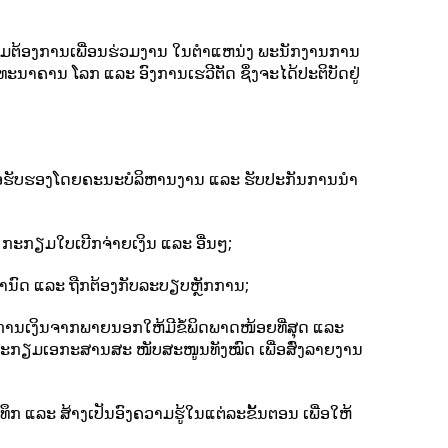
ຄວາມຕ້ອງການເພື່ອນຮ່ວມງານ ໃນຕຳແຫນ່ງ ພະນັກງານການ
ະນາຄານ ໂລກ ແລະ ອົງການເຮວີຕັດ ຊຶ່ງຈະໄດ້ປະຕິບັດຢູ່
່ອຮັບຮອງໂດຍຄະນະບໍລິຫານງານ ແລະ ຮັບປະກັນການນໍາ
 ກະກຽມໃບເບີກຈ່າຍເງິນ ແລະ ອື່ນໆ;
ີ່ກຳນົດ ແລະ ຖືກຕ້ອງກັບລະບຽບຫຼັກການ;
ການເງິນຈາກພາຍນອກໃຫ້ມີຂໍ້ພິດພາດໜ້ອຍທີ່ສຸດ ແລະ
ະກຽມເອກະສານສະ ໜັບສະໜູນທັງໝົດ ເພື່ອສົ່ງລາຍງານ
ລະ ສ້າງເປັນອົງຄວາມຮູ້ໃນແຕ່ລະຂັ້ນຕອນ ເພື່ອໃຫ້