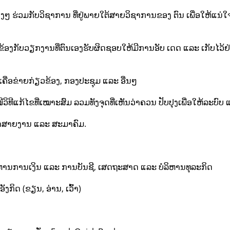
ໆ ຮ່ວມກັບວິຊາການ ທີ່ຢູ່ພາຍໃຕ້ສາຍວິຊາການຂອງ ຕົນ ເພື່ອໃຫ້ແນ່ໃ
ຽວຂ້ອງກັບວຽກງານທີ່ຕົນເອງຮັບຜິດຊອບໃຫ້ມີການອັບ ເດດ ແລະ ເກັບໄວ້ຢ
ຄື່ອຂ່າຍກ່ຽວຂ້ອງ, ກອງປະຊຸມ ແລະ ອື່ນໆ
ວິທີແກ້ໄຂທີ່ເໝາະສົມ ລວມທັງຈຸດທີ່ເຫັນວ່າຄວນ ປັບປຸງເພື່ອໃຫ້ລະບົບ
າສາຍງານ ແລະ ສະມາຄົມ.
ໍລິຫານການເງິນ ແລະ ການບັນຊີ, ເສດຖະສາດ ແລະ ບໍລິຫານທຸລະກິດ
ກິດ (ຂຽນ, ອ່ານ, ເວົ້າ)