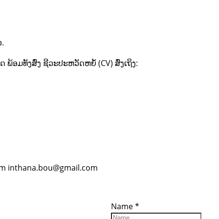
ວ.
ັງສົ່ງ ຊີວະປະຫວັດຫຍໍ້ (CV) ສົ່ງເຖິງ:
om inthana.bou@gmail.com
ces
Important
Subscribe
Links
Videos
Name
*
tion Form
Become a
d)
Member