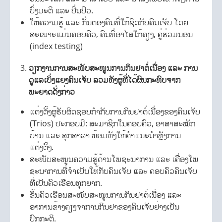
ບົ່ງມະຕິ ແລະ ປິ່ນປົວ.
ໃຫ້ຄວາມຮູ້ ແລະ ກັ່ນຕອງຄົນທີ່ໃກ້ຊິດກັບຄົນເຈັບ ໂດຍ
ສະເພາະແມ່ນຄອບຄົວ, ຄົນທີ່ອາໄສໃກ້ຄຽງ, ຄູ່ຮ່ວມນອນ
(index testing)
ວຽກງານການສະໜັບສະໜູນການກິນຢາຕໍ່ເນື່ອງ ແລະ ການ
ດູແລເບິ່ງແຍງຄົນເຈັບ ລວມທັງຜູ້ທີ່ໄດ້ຜົນກະທົບຈາກ
ພະຍາດດັ່ງກ່າວ
ແຕ່ງຕັ້ງຜູ້ຮັບຜິດຊອບກໍາກັບການກິນຢາຕໍ່ເນື່ອງຂອງຄົນເຈັບ
(Trios) ປະກອບມີ: ສະມາຊິກໃນຄອບຄົວ, ອາສາສະໝັກ
ບ້ານ ແລະ ສຸກສາລາ ພ້ອມທັງໃຫ້ຄໍາແນະນໍາຫຼັງການ
ແຕ່ງຕັ້ງ.
ສະໜັບສະໜູນຄວາມຮູ້ດ້ານໂພຊະນາການ ແລະ ເຄື່ອງໂພ
ຊະນາການທີ່ຈໍາເປັນໃຫ້ກັບຄົນເຈັບ ແລະ ຄອບຄົວຄົນເຈັບ
ທີ່ເປັນຄົວເຮືອນທຸກຍາກ.
ຂຶ້ນຄົວເຮືອນສະໜັບສະໜູນການກິນຢາຕໍ່ເນື່ອງ ແລະ
ອາການຂ້າງຄຽງຈາການກິນຢາຂອງຄົນເຈັບຢ່າງເປັນ
ປົກກະຕິ.