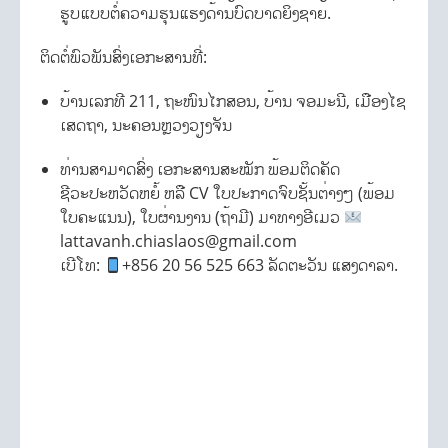
ຮູບແບບຕໍ່ຄວາມຮຸນແຮງດ້ານບົດບາດຍິງຊາຍ.
ຕິດຕໍ່ພົວພັນສົ່ງເອກະສານທີ່:
ບ້ານເລກທີ 211, ຖະໜົນໄກສອນ, ບ້ານ ຈອມະນີ, ເມືອງໄຊ
ເສດຖາ, ນະຄອນຫຼວງວຽງຈັນ
ທ່ານສາມາດສົ່ງ ເອກະສານສະໝັກ ພ້ອມຕິດຄັດ
ຊີວະປະຫວັດຫຍໍ້ ຫລື CV ໃບປະກາດຈົບຊັ້ນຕ່າງໆ (ພ້ອມ
ໃບຄະແນນ), ໃບຜ່ານງານ (ຖ້າມີ) ມາທາງອີເມວ
lattavanh.chiaslaos@gmail.com
ເບີໂທ:
+856 20 56 525 663 ລັດຕະວັນ ແສງດາລາ.