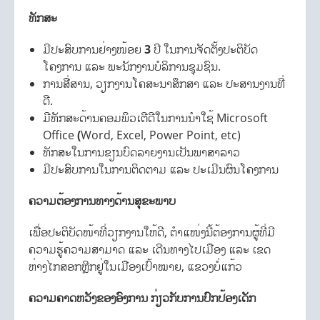
ທັກສະ
ມີປະສົບການຢ່າງໜ້ອຍ
3
ປີ ໃນການຈັດຕັ້ງປະຕິບັດ
ໂຄງການ ແລະ ພະນັກງານບໍລິການຊຸມຊົນ.
ການສື່ສານ, ວຽກງານໂຄສະນາສຶກສາ ແລະ ປະສານງານທີ່
ດີ.
ມີທັກສະດ້ານຄອມພິວເຕີດີໃນການນຳໃຊ້ Microsoft
Office
(
Word, Excel, Power Point, etc)
ທັກສະໃນການຂຽນບົດລາຍງານເປັນພາສາລາວ
ມີປະສົບການໃນການຕິດຕາມ ແລະ ປະເມີນຜົນໂຄງການ
ຄວາມຕ້ອງການທາງດ້ານສຸຂະພາບ
ເພື່ອປະຕິບັດໜ້າທີ່ວຽກງານໃຫ້ດີ, ຕໍາແໜ່ງນີ້ຕ້ອງການຜູ້ທີ່ມີ
ຄວາມຮູ້ຄວາມສາມາດ ແລະ ເດີນທາງໄປເມືອງ ແລະ ເຂດ
ຫ່າງໄກສອກຫຼີກຢູ່ໃນເມືອງເປົ້າໝາຍ, ແຂວງບໍ່ແກ້ວ
ຄວາມຄາດຫວັງຂອງອົງການ ກ່ຽວກັບການປົກປ້ອງເດັກ