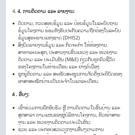
4
.
ການຕິດຕາມ ແລະ ລາຍງານ:
ຕິດຕາມ, ກວດສອບຂໍ້ມູນ ແລະ ປ້ອນຂໍ້ມູນໃນລະບົບຖານ
ຂໍ້ມູນໂຄງການ ພ້ອມທັງຮັບປະກັນຄວາມຖືກຕ້ອງໃນລະບົບ
ຂໍ້ມູນສຸຂະພາບແຫ່ງຊາດ (DHIS2)
ສົ່ງບົດລາຍງານຂໍ້ມູນ ແລະ ກິດຈະກໍາ ໃຫ້ຫ້ອງການ
ສາທາລະນະສຸກ, ປະສານງານຂັ້ນແຂວງ ແລະ ໜ່ວຍງານ
ຕິດຕາມ ແລະ ປະເມີນຜົນ (M&E) ກ່ຽວກັບທຸກຕົວຊີ້ວັດ
ຂອງໂຄງການໃນທ້າຍເດືອນ ແລະ ຢ່າງຕໍ່ເນື່ອງ
ຊຸກຍູ້ຕິດຕາມ ແລະ ສະໜັບສະໜູນການຈັດຕັ້ງປະຕິບັດຂອງ
ອາສາສະໝັກບ້ານເປັນປະຈໍາໃນແຕ່ລະເດືອນ.
4
.
ອື່ນໆ:
ເຂົ້າຮ່ວມການຝຶກອົບຮົມ ຫຼື ການຕິດຕາມໃນຂັ້ນບ້ານ ແລະ
ສຸກສາລາ ຕາມແຜນຂອງຜູ້ບໍລິຫານໂຄງການ, ຫົວໜ້າສາຍ
ງານ ແລະ ໜ່ວຍງານຕິດຕາມປະເມີນຜົນ;
ຊ່ວຍ ແລະ ປະກອບສ່ວນວຽກງານອື່ນໆຕາມການ