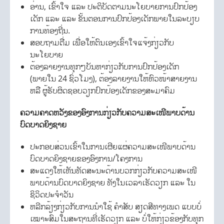
ອ່ານ, ເຂົ້າໃຈ ແລະ ປະຕິບັດຕາມນະໂຍບາຍການປົກປ້ອງ
ເດັກ ແລະ ແລະ ຂັ້ນຕອນການປົກປ້ອງເດັກພາຍໃນລະບຽບ
ການທ້ອງຖີ່ນ.
ສອບຖາມຕື່ມ ເພື່ອໃຫ້ຕົນເອງເຂົ້າໃຈແຈ້ງກ່ຽວກັບ
ນະໂຍບາຍ
ຕ້ອງລາຍງານທຸກໆບັນຫາກ່ຽວກັບການປົກປ້ອງເດັກ
(ພາຍໃນ 24 ຊົ່ວໂມງ), ຕ້ອງລາຍງານໃຫ້ຫົວໜ້າສາຍງານ
ຫລື ຜູ້ຮັບຜິດຊອບວຽກປົກປ້ອງເດັກຂອງສະມາຄົມ
ຄວາມຄາດຫວັງຂອງອົງການກ່ຽວກັບຄວາມສະເໜີພາບດ້ານ
ບົດບາດຍິງຊາຍ
ປະກອບສ່ວນເຂົ້າໃນການເຜີຍແຜ່ຄວາມສະເໜີພາບດ້ານ
ບົດບາດຍິງຊາຍຂອງອົງການ/ໂຄງການ
ສະແດງໃຫ້ເຫັນທັດສະນະດ້ານບວກກ່ຽວກັບຄວາມສະເໜີ
ພາບດ້ານບົດບາດຍິງຊາຍ ທັງໃນເວລາເຮັດວຽກ ແລະ ໃນ
ຊິວິດປະຈຳວັນ
ຫລີກລ້ຽງກ່ຽວກັບການນຳໃຊ້ ຄຳສັບ ສຽດສີທາງເພດ ແບບບໍ່
ເໝາະສົມໃນສະຖານທີ່ເຮັດວຽກ ແລະ ບໍ່ໃຫ້ກ່ຽວຂ້ອງກັບທຸກ