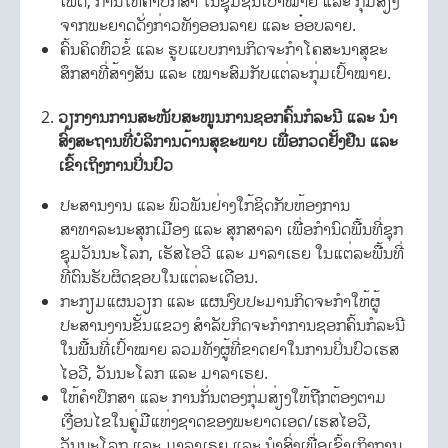
ເພດ, ການໃຫ້ຄໍາປຶກສາ ໃນຊຸມຊົນເປົ້າໝາຍ ແລະ ກຸ່ມສ່ຽງ
ຈາກພະຍາດດັ່ງກ່າວທັງອອນລາຍ ແລະ ອ໋ອບລາຍ.
ຄົ້ນຄິດຫົວຂໍ້ ແລະ ຮູບແບບການກິດຈະກໍາໂຄສະນາສຸຂະ
ສຶກສາທີ່ສ້າງສັນ ແລະ ເໝາະສົມກັບແຕ່ລະກຸ່ມເປົ້າໝາຍ.
ວຽກງານການສະໜັບສະໜູນການຊອກຄົ້ນກໍລະນີ ແລະ ນໍາ
ສົ່ງສະຖານທີ່ບໍລິການດ້ານສຸຂະພາບ ເພື່ອກວດຢັ້ງຢືນ ແລະ
ເຂົ້າເຖິງການປິ່ນປົວ
ປະສານງານ ແລະ ພົວພັນຢ່າງໃກ້ຊິດກັບຫ້ອງການ
ສາທາລະນະສຸກເມືອງ ແລະ ສຸກສາລາ ເພື່ອກໍານົດພື້ນທີ່ຊຸກ
ຊຸມວັນນະໂລກ, ເຮັສໄອວີ ແລະ ມາລາເຣຍ ໃນແຕ່ລະພື້ນທີ່
ທີ່ຕົນຮັບຜິດຊອບໃນແຕ່ລະເດືອນ.
ກະກຽມແຜນວຽກ ແລະ ແຜນງົບປະມານກິດຈະກໍາໃຫ້ຜູ້
ປະສານງານຂັ້ນແຂວງ ສຳລັບກິດຈະກໍາການຊອກຄົ້ນກໍລະນີ
ໃນພື້ນທີ່ເປົ້າໝາຍ ລວມທັງຜູ້ທີ່ຂາດຢາໃນການປິ່ນປົວເຮສ
ໄອວີ, ວັນນະໂລກ ແລະ ມາລາເຣຍ.
ໃຫ້ຄໍາປຶກສາ ແລະ ການກັ່ນຕອງກຸ່ມສ່ຽງໃຫ້ຖືກຕ້ອງຕາມ
ເງື່ອນໄຂໃນຄູ່ມືແຫ່ງຊາດຂອງພະຍາດເອດ/ເຮສໄອວີ,
ວັນນະໂລກ ແລະ ມາລາເຣຍ ແລະ ນໍາສົ່ງເພື່ອເຂົ້າເຖິງການ