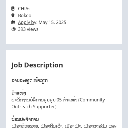
CHIAs
Bokeo
Apply by
: May 15, 2025
393 views
Job Description
ລາຍລະອຽດ ໜ້າວຽກ
ຕຳແໜ່ງ
ພະນັກງານບໍລິການຊຸມຊຸນ 05 ຕໍາແໜ່ງ (Community
Outreach Supporter)
ບ່ອນປະຈໍາການ
ເມືອງຫ້ວຍຊາຍ, ເມືອງຕົ້ນເຜິ້ງ, ເມືອງເມິງ, ເມືອງຜາອຸດົມ ແລະ