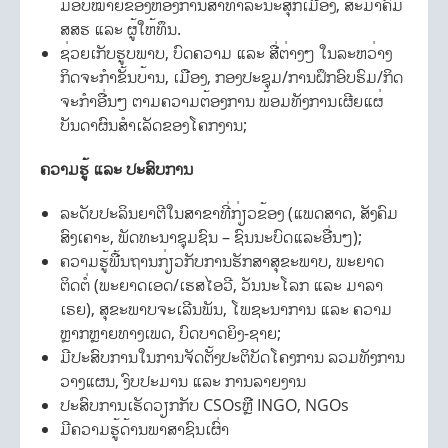
ມອບໝາຍຂອງຫ້ອງການສາທາລະນະສຸກເມືອງ, ສະມາຄົມ
ສສຮ ແລະ ຜູ້ໃຫ້ທຶນ.
ຊ່ວຍເກັບຮູບພາບ, ບົດຄວາມ ແລະ ສື່ຕ່າງໆ ໃນລະຫວ່າງ
ກິດຈະກໍາຂັ້ນບ້ານ, ເມືອງ, ກອງປະຊຸມ/ການຝຶກອົບຮົມ/ກິດ
ຈະກໍາອື່ນໆ ຕາມຄວາມຕ້ອງການ ພ້ອມທັງການເຜີຍແຜ່
ບັນດາຜົນສຳເລັດຂອງໂຄກງານ;
ຄວາມຮູ້ ແລະ ປະສົບການ
ລະດັບປະລິນຍາຕີໃນສາຂາທີ່ກ່ຽວຂ້ອງ (ແພດສາດ, ສັງຄົມ
ສົງເຄາະ, ພັດທະນາຊຸມຊົນ – ຊົນນະບົດແລະອື່ນໆ);
ຄວາມຮູ້ພື້ນຖານກ່ຽວກັບການຮັກສາສຸຂະພາບ, ພະຍາດ
ຕິດຕໍ່ (ພະຍາດເອດ/ເຮສໄອວີ, ວັນນະໂລກ ແລະ ມາລາ
ເຣຍ), ສຸຂະພາບຈະເລີນພັນ, ໂພຊະນາການ ແລະ ຄວາມ
ຫຼາກຫຼາຍທາງເພດ, ບົດບາດຍິງ-ຊາຍ;
ມີປະສົບການໃນການຈັດຕັ້ງປະຕິບັດໂຄງການ ລວມທັງການ
ວາງແຜນ, ງົບປະມານ ແລະ ການລາຍງານ
ປະສົບການເຮັດວຽກກັບ CSOsຫຼື INGO, NGOs
ມີຄວາມຮູ້ດ້ານພາສາຊົນເຜົ່າ