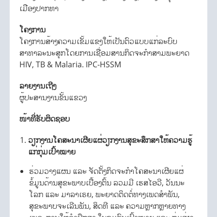
ເມືອງປາກທາ
ໂຄງການ
ໂຄງການສ້າງຄວາມເຂັ້ມແຂງໃຫ້ເປັນຕົວແບບແກ່ລະບົບ
ສາທາລະນະສຸກໂດຍການເຊື່ອມສານກິດຈະກໍາສາມພະຍາດ
HIV, TB & Malaria. IPC-HSSM
ລາຍງານເຖີງ
ຜູ້ປະສານງານຂັ້ນແຂວງ
ໜ້າທີ່ຮັບຜິດຊອບ
ວຽກງານໂຄສະນາເຜີຍແຜ່ວຽກງານສຸຂະສຶກສາໃຫ້ຄວາມຮູ້
ແກ່ກຸ່ມເປົ້າໝາຍ
ຮ່ວມວາງແຜນ ແລະ ຈັດຕັ້ງກິດຈະກໍາໂຄສະນາເຜີຍແຜ່
ຂໍ້ມູນດ້ານສຸຂະພາບເບື້ອງຕົ້ນ ລວມມີ ເຮສໄອວີ, ວັນນະ
ໂລກ ແລະ ມາລາເຣຍ, ພະຍາດຕິດຕໍ່ທາງເພດສຳພັນ,
ສຸຂະພາບຈະເລີນພັນ, ສິດທີ ແລະ ຄວາມຫຼາກຫຼາຍທາງ