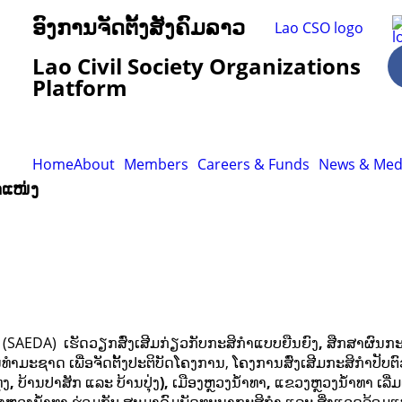
ອົງການຈັດຕັ້ງສັງຄົມລາວ
Lao Civil Society Organizations
Platform
Home
About
Members
Careers & Funds
News & Med
າແໜ່ງ
ງ (SAEDA)
ເຮັດວຽກສົ່ງເສີມກ່ຽວກັບກະສິກຳແບບຍືນຍົງ
,
ສືກສາຜົນກ
າດ ເພື່ອຈັດຕັ້ງປະຕິບັດໂຄງການ, ໂຄງການສົ່ງເສີມກະສິກຳປັບຕົວ
ຸງ
,
ບ້ານປາສັກ ແລະ ບ້ານປຸ່ງ
),
ເມືອງຫຼວງນໍ້າທາ
,
ແຂວງຫຼວງນໍ້າທາ ເລີ່ມ