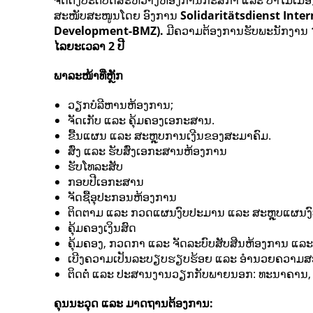
ຈັດຕັ້ງປະຕິບັດສະຫວ່າງຫ້ອງການກະສິກຳ ແລະ ປ່າໄມ້ເມື
ສະໜັບສະໜູນໂດຍ ອົງການ
Solidaritätsdienst Inte
Development-BMZ).
ມີຄວາມຕ້ອງການຮັບພະນັກງານ
ໄລຍະເວລາ 2 ປີ
ພາລະໜ້າທີ່ຫຼັກ
ວຽກບໍລີຫານຫ້ອງການ;
ຈັດເກັບ ແລະ ຄຸ້ມຄອງເອກະສານ.
ຂື້ນແຜນ ແລະ ສະຫຼຸບການເງີນຂອງສະມາຄົມ.
ສົ່ງ ແລະ ຮັບສົ່ງເອກະສານຫ້ອງການ
ຮັບໂທລະສັບ
ກອບປີເອກະສານ
ຈັດຊື້ອຸປະກອນຫ້ອງການ
ຕິດຕາມ ແລະ ກວດແຜນງົບປະມານ ແລະ ສະຫຼຸບແຜນງ
ຄຸ້ມຄອງເງິນສົດ
ຄຸ້ມຄອງ, ກວດກາ ແລະ ຈັດລະບົບສັບສີນຫ້ອງການ ແລະ 
ເບີງຄວາມເປັນລະບຽບຮຽບຮ້ອຍ ແລະ ອຳນວຍຄວາມສ
ຕິດຕໍ່ ແລະ ປະສານງານວຽກກັບພາຍນອກ: ທະນາຄານ, ຫ້
ຄຸນນະວຸດ
ແລະ
ມາດຖານຕ້ອງການ: