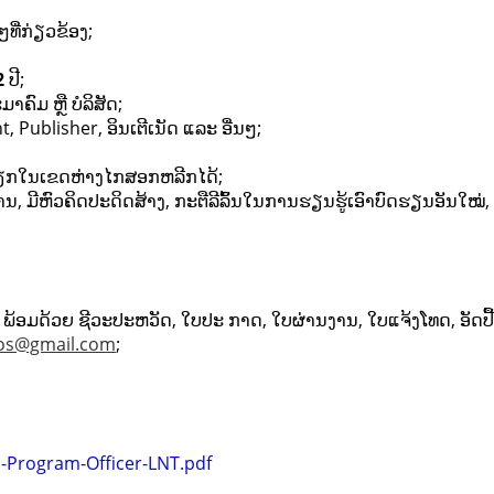
ໆທີ່ກ່ຽວຂ້ອງ;
2
ປີ;
າຄົມ ຫຼື ບໍລິສັດ;
Publisher, ອິນເຕີເນັດ ​ແລະ ອື່ນໆ;
ຽກໃນເຂດຫ່າງໄກສອກຫລີກໄດ້;
ານ, ມີຫົວຄິດປະດິດສ້າງ, ກະຕືລີລົ້ນໃນການຮຽນຮູ້ເອົາບົດຮຽນອັນໃໝ
ອມດ້ວຍ ຊີວະປະຫວັດ, ໃບປະ ກາດ, ໃບຜ່ານງານ, ໃບແຈ້ງໂທດ, ອັດປື
os@gmail.com
;
Program-Officer-LNT.pdf