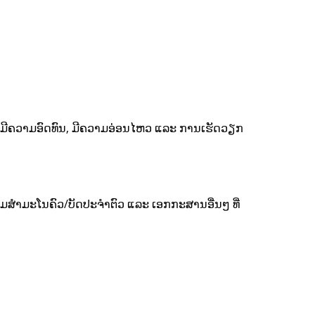
່, ມີຄວາມອົດທົນ, ມີຄວາມອ່ອນໄຫວ​ ແລະ ການເຮັດວຽກ
້ມສຳມະໂນຄົວ/ບັດປະຈຳຕົວ ແລະ ເອກກະສານອື່ນໆ ທີ່