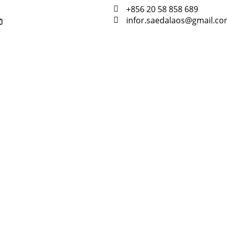
+856 20 58 858 689
ງ
infor.saedalaos@gmail.c
Resour
Tutorial 
retariat
Registra
(downloa
All Reso
on every time we release news