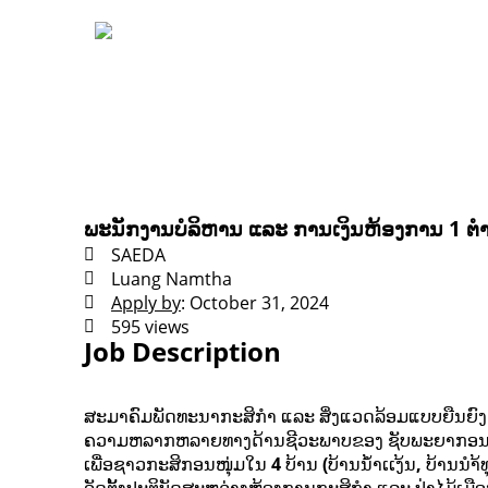
ພະນັກງານບໍລິຫານ ແລະ ການເງິນຫ້ອງການ 1 ຕໍ
SAEDA
Luang Namtha
Apply by
: October 31, 2024
595 views
Job Description
ສະມາຄົມພັດທະນາກະສິກຳ ແລະ ສິ່ງແວດລ້ອມແບບຍືນຍົ
ຄວາມຫລາກຫລາຍທາງດ້ານຊີວະພາບຂອງ ຊັບພະຍາກອນທໍາມະຊ
ເພື່ອຊາວກະສິກອນໜຸ່ມໃນ
4
ບ້ານ
(
ບ້ານນໍ້າເເງ້ນ
,
ບ້ານນຳ້ທ