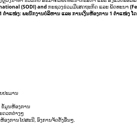
ອງຫຼວງນໍ້າທາ ຮ່ວມກັບ ສະມາຄົມພັດທະນາກະສິກຳ ແລະ ສິ່ງແວດລ້ອມແ
rnational (SODI) and
ກະຊວງຮ່ວມມືເສດຖະກິດ ແລະ ພັດທະນາ
(Fe
1 ຕໍາແໜ່ງ: ພະນັກງານບໍລິຫານ ແລະ ການເງິນຫ້ອງການ 1 ຕໍາແໜ່ງ ໂດ
ົບປະມານ
ຂໍ້ມູນຫ້ອງການ
ະດວກຕ່າງໆ
ອງການໄປສະນີ, ອົງການຈັດຕັ້ງອື່ນໆ.