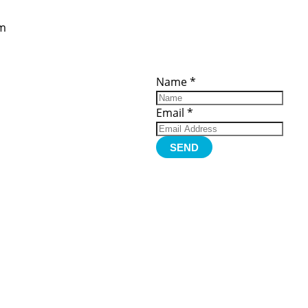
om
ces
Important
Subscribe
Links
Videos
Name
*
tion Form
Become a
d)
Member
urces
Member Login
Email
*
Jobs
Funding
Contact Us
SEND