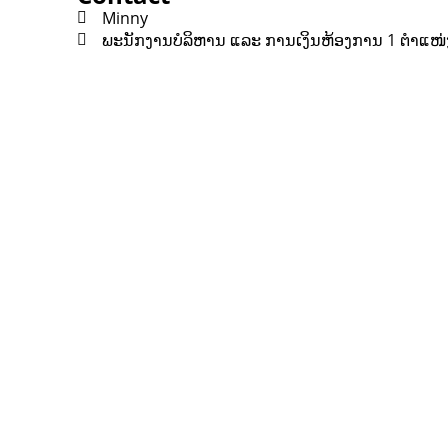
Minny
ພະນັກງານບໍລິຫານ ແລະ ການເງິນຫ້ອງການ 1 ຕໍາແໜ່
Contact
Lao Civil Society Coordination Committee (LCCC) Sec
House No. 306, Sisangvon Road
Nongbon Village, Xaysettha District
Vientiane Capital, Lao PDR
Email:
thipmangkone.lcn@gmail.com
Email:
laocso.secretariat@gmail.com
Tel: +856 20 5636 0636
Tel: +856 30 9688 744
Opening Hours: Monday – Friday, 8:30 AM – 4:30 PM
Google Map
*Subscribe to our newsletter and receive a notificati