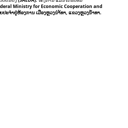
ບບຍືນຍົງ
(SAEDA).
ໂຄງການ ແມ່ນໄດ້ຮັບທຶນ
deral Ministry for Economic Cooperation and
ຍປະຈຳຢູ່ຫ້ອງການ ເມືອງຫຼວງນຳ້ທາ, ແຂວງຫຼວງນໍ້າທາ.