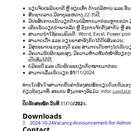
ຮຽນ​ຈົບປະລິນຍາຕີ ຫຼື ທຽບເທົ່າ ດ້ານບໍລິຫານ ແລະ ອື່ນ
ສັນຊາດລາວ ມີອາຍຸລະຫວ່າງ 22-35ປີ;
ມີປະສົບການເຮັດວຽກດ້ານບໍລິຫານມາກ່ອນຫຼາຍກວ່າ
​ເຄີຍເຮັດວຽກນຳພາກລັດ ຫຼື ອົງການ​ຈັດຕັ້ງສາກົນ ຫຼື ສະມ
ສາມາດນຳໃຊ້ຄອມພິວເຕີ : Word, Excel, Power point, 
ສາມາດເວົ້າ ແລະ ຂຽນພາສາອັງກິດໄດ້ດີພໍສົມຄວນ;
ມີສຸຂະພາບແຂງແຮງດີ ແລະ ສາມາດເດີນທາງໄປເຮັດວ
ມີຄວາມຮັບຜິດຊອບສູງ, ມີຄວາມຫ້າວຫັນຕໍ່ໜ້າທີວຽກງ
ເປັນທີມໄດ້ດີ;
ບໍ່ມີຄະດີ ແລະ ເຮັດຜິດລະບຽບກົດໝາຍມາກ່ອນ
ສາມາດເລີ່ມເຮັດວຽກ
01
/11/2024
ທ່ານໃດສົນໃຈສາມາດຍື່ນຄຳຮ້ອງສະໝັກຂຽນດ້ວຍຕົວເອງ ພ້
ກ່ຽວຂ້ອງມາທີ່. ສະເກນ ສົ່ງມາທາງອີແມ໋ວ: infor.
saedala
ປິດຮັບສະໝັກ ວັນທີ
31
/
10
/
202
4
.
Downloads
2024-10-24Vacancy-Announcement-for-Admin-
Contact