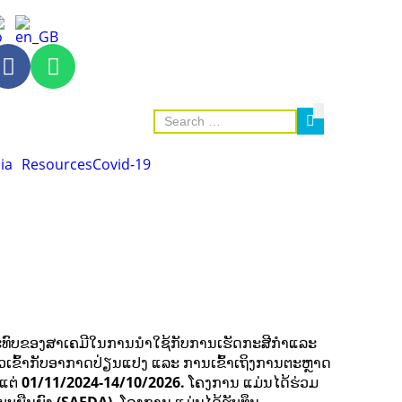
ia
Resources
Covid-19
ະທົບຂອງສາເຄມີໃນການນຳໃຊ້ກັບການເຮັດກະສີກຳແລະ
ເຂົ້າກັບອາກາດປ່ຽນແປງ ແລະ ການເຂົ້າເຖິງການຕະຫຼາດ
ແຕ່
01/11/2024-14/10/2026.
ໂຄງການ ແມ່ນໄດ້ຮ່ວມ