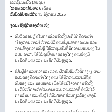
ເຂດຊົນນະບົດ (ສພຊບ)
ໄລຍະເວລາສັນຍາ:
6 ເດືອນ
ວັນປິດຮັບສະໝັກ:
15 ມັງກອນ 2026
ຈຸດປະສົງຫຼັກຂອງຕຳແໜ່ງ
ຮັບຜິດຊອບຫຼັກໃນການຮ່ວມຈັດຕັ້ງປະຕິບັດກິດຈະກຳ
“ໂຄງການ ການໃຫ້ການບໍລິການຂໍ້ມູນສາທາລະນະ ແລະ
ການສ້າງຄວາມຮັບຮູ້ ໃຫ້ແກ່ຊຸມຊົນທີ່ມີຄວາມບອບບາງ ໃນ
ສປປ ລາວ”. ໃຫ້ບັນລຸເປົ້າໝາຍຂອງໂຄງການຢ່າງມີ
ປະສິດທິພາບ ແລະ ປະສິດທິຜົນສູງສຸດ.
ເປັນຜູ້ອຳນວຍຄວາມສະດວກ, ຝຶກອົບຮົມຫົວຂໍ້ຕ່າງໆ ຕາມ
ແຜນຂອງກິດຈະກຳໂຄງການ ໃຫ້ຖືກຕາມແຜນທີ່ຖືກ
ຮັບຮອງ ແລະ ມອບໝາຍ ເພື່ອໃຫ້ແນ່ໃຈວ່າການຈັດຕັ້ງ
ປະຕິບັດກິດຈະກຳໄປຕາມແຜນ, ຕາມເວລາທີ່ກຳນົດໄວ້,
ຕາມສັນຍາຮ່ວມກັບຜູ້ໃຫ້ທຶນ/ພາກສ່ວນກ່ຽວຂ້ອງ ຢ່າງມີ
ປະສິດທິພາບ ແລະ ປະສິດທິຜົນສູງສຸດ.