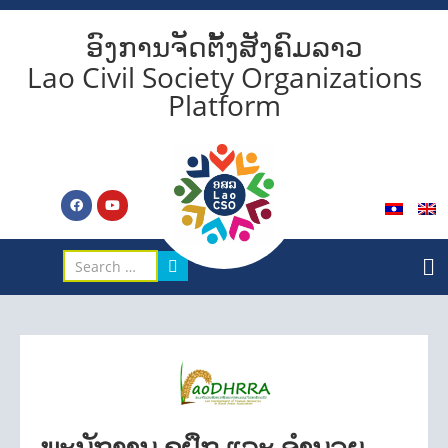
ອົງການຈັດຕັ້ງສັງຄົມລາວ
Lao Civil Society Organizations
Platform
ພະນັກງານ ຄູຝຶກ ແລະ ອຳນວຍ