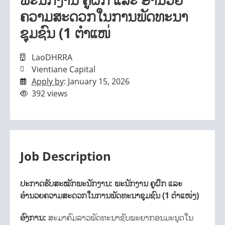
ຄວາມສະດວກໃນການພັດທະນາ
ຊຸມຊົນ (1 ຕຳແໜ່
LaoDHRRA
Vientiane Capital
Apply by
: January 15, 2026
392 views
Job Description
ປະກາດຮັບສະໝັກພະນັກງານ: ພະນັກງານ ຄູຝຶກ ແລະ
ອຳນວຍຄວາມສະດວກໃນການພັດທະນາຊຸມຊົນ (1 ຕຳແໜ່ງ)
ອົງການ:
ສະມາຄົມລາວພັດທະນາຊັບພະຍາກອນມະນຸດໃນ