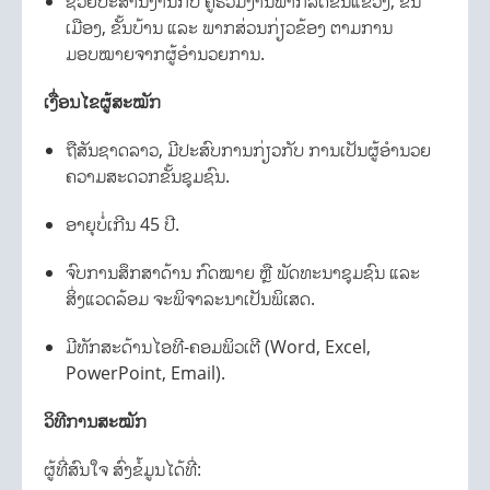
ຊ່ວຍປະສານງານກັບ ຄູ່ຮ່ວມງານພາກລັດຂັ້ນແຂວງ, ຂັ້ນ
ເມືອງ, ຂັ້ນບ້ານ ແລະ ພາກສ່ວນກ່ຽວຂ້ອງ ຕາມການ
ມອບໝາຍຈາກຜູ້ອຳນວຍການ.
ເງື່ອນໄຂຜູ້ສະໝັກ
ຖືສັນຊາດລາວ, ມີປະສົບການກ່ຽວກັບ ການເປັນຜູ້ອຳນວຍ
ຄວາມສະດວກຂັ້ນຊຸມຊົນ.
ອາຍຸບໍ່ເກີນ 45 ປີ.
ຈົບການສຶກສາດ້ານ ກົດໝາຍ ຫຼື ພັດທະນາຊຸມຊົນ ແລະ
ສິ່ງແວດລ້ອມ ຈະພິຈາລະນາເປັນພິເສດ.
ມີທັກສະດ້ານໄອທີ-ຄອມພິວເຕີ (Word, Excel,
PowerPoint, Email).
ວິທີການສະໝັກ
ຜູ້ທີ່ສົນໃຈ ສົ່ງຂໍ້ມູນໄດ້ທີ່: