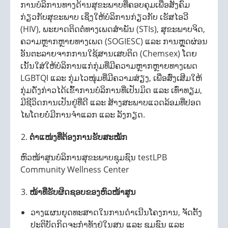
ການບໍລິການທາງດ້ານສຸຂະພາບທີ່ຄອບຄຸມເພື່ອສັງຄົມ
ກ່ຽວກັບສຸຂະພາບ ເຊິ່ງໃຫ້ບໍລິການກ່ຽວກັບ ເຮັສໄອວີ
(HIV), ພະຍາດຕິດຕໍ່ທາງເພດສຳພັນ (STIs), ສຸຂະພາບຈິດ,
ຄວາມຫຼາກຫຼາຍທາງເພດ (SOGIESC) ແລະ ການຫຼຸດຜ່ອນ
ອັນຕະລາຍຈາກການໃຊ້ສານເສບຕິດ (Chemsex) ໂດຍ
ເນັ້ນໃສ່ໃຫ້ບໍລິການແກ່ກຸ່ມທີ່ມີຄວາມຫຼາກຫຼາຍທາງເພດ
LGBTQI ແລະ ກຸ່ມໄວໜຸ່ມທີ່ມີຄວາມສ່ຽງ, ເພື່ອສົ່ງເສີມໃຫ້
ກຸ່ມດັ່ງກ່າວໄດ້ເຂົ້າການບໍລິການທີ່ເປັນມິດ ແລະ ເທົ່າທຽມ,
ມີຊີວິດການເປັນຢູ່ທີ່ດີ ແລະ ສ້າງສະພາບແວດລ້ອມທີ່ປອດ
ໄພໂດຍບໍ່ມີການຈຳແລກ ແລະ ລັງກຽດ.
ຕຳແໜ່ງທີ່ຕ້ອງການຮັບສະໝັກ
ຫົວໜ້າສູນບໍລິການສຸຂະພາບຊຸມຊົນ testLPB
Community Wellness Center
ໜ້າທີ່ຮັບຜິດຊອບຂອງຫົວໜ້າສູນ
ວາງແຜນຍຸດທະສາດໃນການດຳເນີນໂຄງການ, ຈັດຕັ້ງ
ປະຕິບັດກິດຈະກຳທັງຢູ່ໃນສູນ ແລະ ຊຸມຊົນ ແລະ