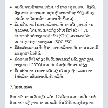
ລະດັບການສຶກສາປະລິນຍາຕີ ສາຂາສຸຂະພາບ, ສັງຄົມ
ສົງເຄາະ, ສາທາລະນະສຸກ ຫຼື ສາຂາອື່ນໆທີ່ກ່ຽວຂ້ອງ
(ປະລິນຍາໂທຈະພິຈາລະນາເປັນພິເສດ)
ມີປະສົບການໃນການບໍລິຫານຈັດການໂຄງການດ້ານ
ສຸຂະພາບ ໂດຍສະເພາະກ່ຽວກັບເຮັສໄອວີ (HIV),
ພະຍາດຕິດຕໍ່ທາງເພດສຳພັນ (STIs), ສຸຂະພາບຈິດ,
ຄວາມຫຼາກຫຼາຍທາງເພດ (SOGIESC)
ມີທັກສະຄວາມເປັນຜູ້ນຳ, ການບໍລິຫານຈັດການ ແລະ ມີ
ມະນຸດສຳພັນທີ່ດີ.
ມີຄວາມເຂົ້າໃຈກ່ຽວກັບບັນຫາຂອງກຸ່ມຄົນຫຼາກຫຼາຍ
ທາງເພດ LGBTQI ແລະ ກຸ່ມໄວໜຸ່ມທີ່ຄວາມສ່ຽງ.
ມີປະສົບການໃນການເຮັດວຽກໃນຊຸມຊົນ ແລະ ການ
ໃຫ້ບໍລິການທີ່ເໝາະສົມກັບບໍລິບົດ.
ໄລຍະເວລາ
ສັນຍາໃນການເຮັດວຽກແມ່ນ 12ເດືອນ ແລະ ຈະມີການຕໍ່
ສັນຍາພາຍຫຼັງຈາກການປະເມີນຜົນໄດ້ຮັບຂອງໂຄງການ