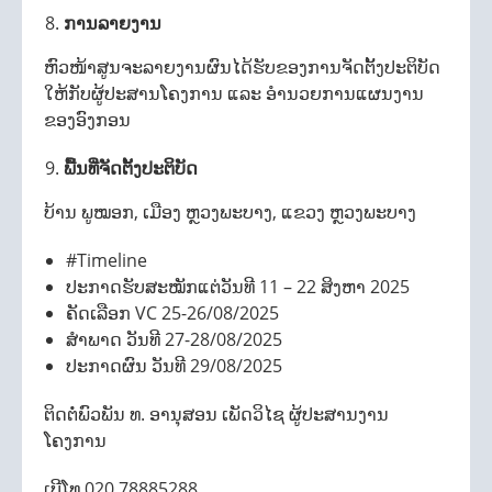
ການລາຍງານ
ຫົວໜ້າສູນຈະລາຍງານຜົນໄດ້ຮັບຂອງການຈັດຕັ້ງປະຕິບັດ
ໃຫ້ກັບຜູ້ປະສານໂຄງການ ແລະ ອຳນວຍການແຜນງານ
ຂອງອົງກອນ
ພື້ນທີ່ຈັດຕັ້ງປະຕິບັດ
ບ້ານ ພູໝອກ, ເມືອງ ຫຼວງພະບາງ, ແຂວງ ຫຼວງພະບາງ
#Timeline
ປະກາດຮັບສະໝັກແຕ່ວັນທີ 11 – 22 ສິງຫາ 2025
ຄັດເລືອກ VC 25-26/08/2025
ສຳພາດ ວັນທີ 27-28/08/2025
ປະກາດຜົນ ວັນທີ 29/08/2025
ຕິດຕໍ່ພົວພັນ ທ. ອານຸສອນ ເພັດວິໄຊ ຜູ້ປະສານງານ
ໂຄງການ
ເບີໂທ 020 78885288