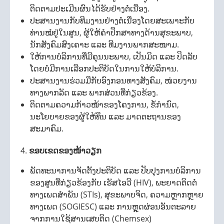
ຕິດຕາມປະເມີນຜົນໄດ້ຮັບຢ່າງຕໍ່ເນື່ອງ.
ປະສານງານກັບທີມງານຢ່າງຕໍ່ເນື່ອງໂດຍສະເພາະກັບ
ທ່ານໝໍຢູ່ໃນສູນ, ຜູ້ໃຫ້ຄຳປຶກສາທາງດ້ານສຸຂະພາບ,
ນັກສັງຄົມສົງເຄາະ ແລະ ທີມງານພາກສະໜາມ.
ໃຫ້ການບໍລິການທີ່ມີຄຸນນະພາບ, ເປັນມິດ ແລະ ປິດລັບ
ໂດຍບໍ່ມີການເລືອກປະຕິບັດໃນການໃຫ້ບໍລິການ.
ປະສານງານຮ່ວມມືກັບອົງກອນທາງສັງຄົມ, ໜ່ວຍງານ
ທາງພາກລັດ ແລະ ພາກສ່ວນທີ່ກ່ຽວຂ້ອງ.
ຕິດຕາມຄວາມກ້າວໜ້າຂອງໂຄງການ, ຂໍ້ກຳນົດ,
ນະໂຍບາຍຂອງຜູ້ໃຫ້ທຶນ ແລະ ມາດຕະຖານຂອງ
ສະມາຄົມ.
ຂອບເຂດຂອງໜ້າວຽກ
ພັດທະນາການຈັດຕັ້ງປະຕິບັດ ແລະ ປັບປຸງການບໍລິການ
ຂອງສູນທີ່ກ່ຽວຂ້ອງກັບ ເຮັສໄອວີ (HIV), ພະຍາດຕິດຕໍ່
ທາງເພດສຳພັນ (STIs), ສຸຂະພາບຈິດ, ຄວາມຫຼາກຫຼາຍ
ທາງເພດ (SOGIESC) ແລະ ການຫຼຸດຜ່ອນອັນຕະລາຍ
ຈາກການໃຊ້ສານເສບຕິດ (Chemsex)