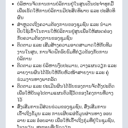
ບໍລິຫານຈັດການການບໍລິການຢູ່ໃນສູນເປັນປະຈຳທຸກມື້
ເພື່ອເຮັດໃຫ້ການບໍລິການມີປະສິດທິພາບ ແລະ ປະສິດທິ
ຜົນ
ສຳຫຼວດເຖິງຄວາມຕ້ອງການຂອງຊຸມຊົນ ແລະ ນຳມາ
ປັບໃຊ້ເຂົ້າໃນການໃຫ້ບໍລິການຢູ່ສູນເພື່ອໃຫ້ສອດຄ່ອງ
ກັບຄວາມຕ້ອງການຂອງຊຸມຊົນ
ຕິດຕາມ ແລະ ເສີມສ້າງຄວາມອາດສາມາດໃຫ້ກັບທີມ
ງານໃນສູນ, ການຈັດຝຶກອົບຮົມທີ່ກ່ຽວຂ້ອງກັບການ
ບໍລິການ
ຕິດຕາມ ແລະ ບໍລິຫານງົບປະມານ, ວາງແຜນວຽກ ແລະ
ລາຍງານຜົນໄດ້ຮັບໃຫ້ກັບຫົວໜ້າສາຍງານ ແລະ ຄູ່
ຮ່ວມງານທາງພາກລັດ
ຕິດຕາມ ແລະ ປະເມີນຜົນໄດ້ຮັບຂອງການຈັດຕັ້ງປະຕິດ
ເພື່ອໃຫ້ບັນລຸໄປຕາມແຜນຕົວຊີ້ວັດຂອງໂຄງການທີ່ວາງ
ໄວ້
ສົ່ງເສີມການມີສ່ວນຮ່ວມຂອງຊຸມຊົນ, ສົ່ງເສີມການ
ເຂົ້າເຖິງຂໍ້ມູນ ແລະ ການເຜີຍແຜ່ຂໍ້ມູນຜ່ານທາງ ອອນ
ລາຍ ແລະ ອ໋ອບລາຍ ເພື່ອໃຫ້ເຂົ້າເຖິງກຸ່ມທີ່ຢູ່ໃນຊຸມຊົນ,
ໂຮງຮຽນ, ສະຖານທີ່ເຮັດວຽກ.