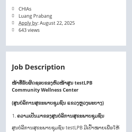
CHIAs
Luang Prabang
Apply by
: August 22, 2025
643 views
Job Description
ໜ້າທີ່ຮັບຜິດຊອບຂອງຫົວໜ້າສູນ testLPB
Community Wellness Center
(ສູນບໍລິການສຸຂະພາບຊຸມຊົນ ແຂວງຫຼວງພະບາງ)
ຄວາມເປັນມາຂອງສູນບໍລິການສຸຂະພາບຊຸມຊົນ
ສູນບໍລິິການສຸຂະພາບຊຸມຊົນ testLPB ມີເປົ້າໝາຍເພື່ອໃຫ້