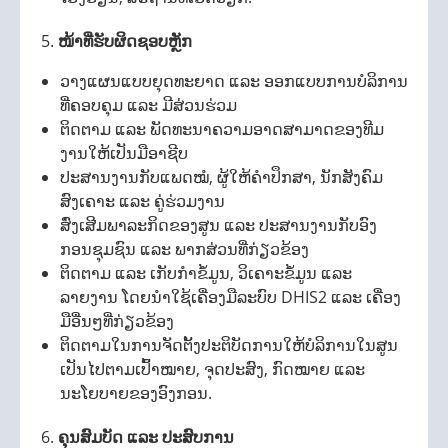
ໜ້າທີ່ຮັບຜິດຊອບຫຼັກ
ວາງແຜນແບບຍຸດທະຍາດ ແລະ ອອກແບບການບໍລິການ
ທີ່ຄອບຄຸມ ແລະ ມີສ່ວນຮ່ວມ
ຕິດຕາມ ແລະ ພັດທະນາຄວາມອາດສາມາດຂອງທີມ
ງານໃຫ້ເປັນມືອາຊີບ
ປະສານງານກັບແພດໝໍ, ຜູ້ໃຫ້ຄຳປຶກສາ, ນັກສັງຄົມ
ສົງເຄາະ ແລະ ຄູ່ຮ່ວມງານ
ສົ່ງເສີມພາລະກິດຂອງສູນ ແລະ ປະສານງານກັບອົງ
ກອນຊຸມຊົນ ແລະ ພາກສ່ວນທີ່ກ່ຽວຂ້ອງ
ຕິດຕາມ ແລະ ເກັບກຳຂໍ້ມູນ, ວິເຄາະຂໍ້ມູນ ແລະ
ລາຍງານ ໂດຍນຳໃຊ້ເຄື່ອງມືລະບົບ DHIS2 ແລະ ເຄື່ອງ
ມືອື່ນໆທີ່ກ່ຽວຂ້ອງ
ຕິດຕາມໃນການຈັດຕັ້ງປະຕິບັດການໃຫ້ບໍລິການໃນສູນ
ເປັນໄປຕາມເປົ້າໝາຍ, ຈຸດປະສົງ, ກົດໝາຍ ແລະ
ນະໂຍບາຍຂອງອົງກອນ.
ຄຸນສົມບັດ ແລະ ປະສົບການ