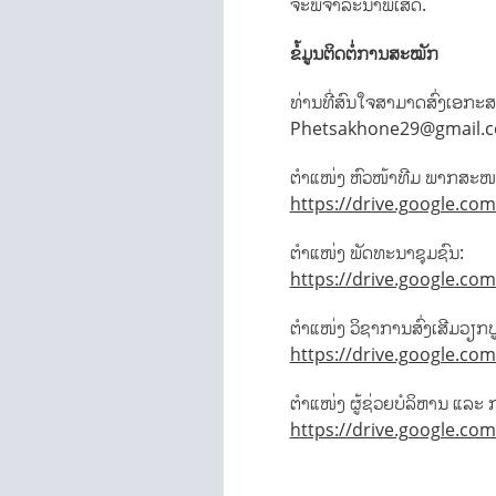
ຈະພິຈາລະນາພິເສດ.
ຂໍ້ມູນຕິດຕໍ່ການສະໝັກ
ທ່ານທີ່ສົນໃຈສາມາດສົ່ງເອກະສ
Phetsakhone29@gmail.co
ຕຳແໜ່ງ ຫົວໜ້າທີມ ພາກສະໜ
https://drive.google.c
ຕຳແໜ່ງ ພັດທະນາຊຸມຊົນ:
https://drive.google.c
ຕຳແໜ່ງ ວິຊາການສົ່ງເສີມວຽກປູ
https://drive.google.c
ຕຳແໜ່ງ ຜູ້ຊ່ວຍບໍລິຫານ ແລະ 
https://drive.google.c