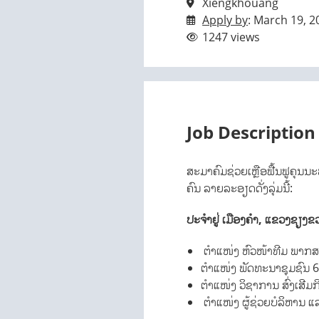
Xiengkhouang
Apply by
: March 19, 2
1247 views
Job Description
ສະມາຄົມຊ່ວຍເຫຼືອຟື້ນຟູຄຸນ
ຄົນ ລາຍລະອຽດດັ່ງລຸ່ມນີ້:
ປະຈຳຢູ່ ເມືອງຄຳ, ແຂວງຊຽງຂ
ຕຳແໜ່ງ ຫົວໜ້າທີມ ພາກສ
ຕຳແໜ່ງ ພັດທະນາຊຸມຊົນ 6
ຕຳແໜ່ງ ວິຊາການ ສົ່ງເສີມ
ຕຳແໜ່ງ ຜູ້ຊ່ວຍບໍລິຫານ ແ