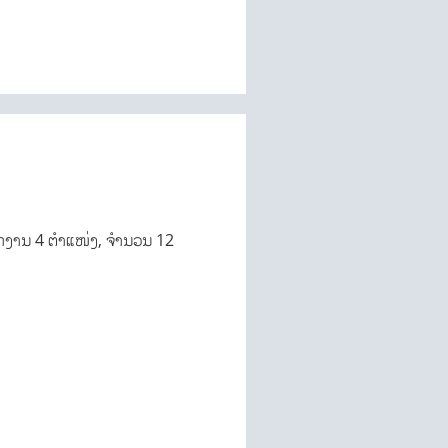
ກງານ 4 ຕຳແໜ່ງ, ຈໍານວນ 12