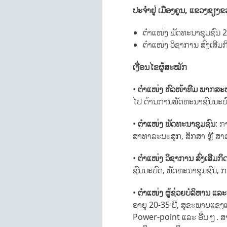
ປະຈຳຢູ່ ເມືອງຄູນ, ແຂວງຊຽງຂ
ຕຳແໜ່ງ ພັດທະນາຊຸມຊົນ 2
ຕຳແໜ່ງ ວິຊາການ ສົ່ງເສີມ
ເງື່ອນໄຂຜູ້ສະໝັກ
•
ຕຳແໜ່ງ ຫົວໜ້າທີມ ພາກສ
ໄປ ດ້ານການພັດທະນາຊົນນະບ
•
ຕຳແໜ່ງ ພັດທະນາຊຸມຊົນ
: ກ
ສາທາລະນະສຸກ, ສຶກສາ ຫຼື ສາຂາ
•
ຕຳແໜ່ງ ວິຊາການ ສົ່ງເສີມ
ຊົນນະບົດ, ພັດທະນາຊຸມຊົນ, ກະສ
•
ຕຳແໜ່ງ ຜູ້ຊ່ວຍບໍລິຫານ ແລະ
ອາຍຸ 20-35 ປີ, ສຸຂະພາບແຂງ
Power-point ແລະ ອື່ນໆ. ສາມາ