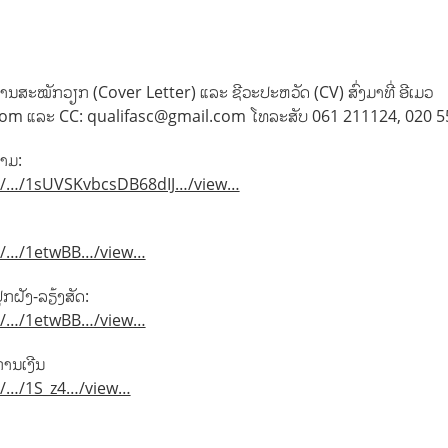
ານສະໝັກວຽກ (Cover Letter) ແລະ ຊີວະປະຫວັດ (CV) ສົ່ງມາທີ່ ອີເມວ
m ແລະ CC: qualifasc@gmail.com ໂທລະສັບ 061 211124, 020 5
າມ:
om/…/1sUVSKvbcsDB68dIJ…/view…
om/…/1etwBB…/view…
ກຝັງ-ລຽ້ງສັດ:
om/…/1etwBB…/view…
ການເງີນ
om/…/1S_z4…/view…