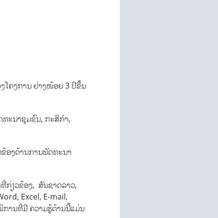
ງໂຄງການ ຢ່າງໜ້ອຍ 3 ປີຂຶ້ນ
ັດທະນາຊຸມຊົນ, ກະສິກຳ,
ກ່ຽວຂ້ອງດ້ານການພັດທະນາ
າທີ່ກ່ຽວຂ້ອງ, ສັນຊາດລາວ,
Word, Excel, E-mail,
ານທີ່ມີ ຄວາມຮູ້ດ້ານນີ້ແມ່ນ