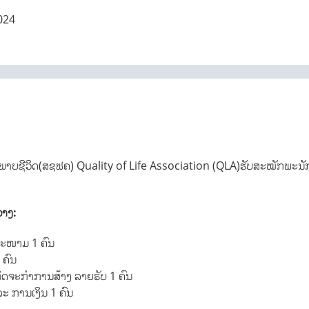
024
ນະພາບຊີວິດ(ສຊຟຄ) Quality of Life Association (QLA)ຮັບສະໝັກພະນັ
ວາງ:
ະໜາມ 1 ຄົນ
 ຄົນ
ກິດຈະກຳການສ້າງ ລາຍຮັບ 1 ຄົນ
ລະ ການເງິນ 1 ຄົນ