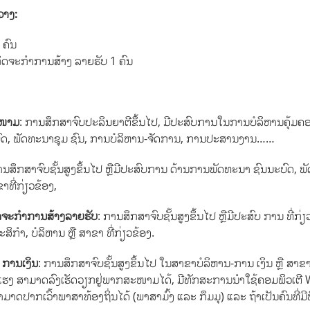
ວາງ:
 ຄົນ
ກິດຈະກຳການສ້າງ ລາຍຮັບ 1 ຄົນ
ະໜາມ
: ການສຶກສາຈົບປະລິນຍາຕີຂຶ້ນໄປ, ມີປະສົບການໃນການບໍລິຫານຄຸ້ມຄອ
ົດ, ພັດທະນາຊຸມ ຊົນ, ການບໍລິຫານ-ຈັດການ, ການປະສານງານ……
ານສຶກສາຈົບຊັ້ນສູງຂຶ້ນໄປ ຫຼືມີປະສົບການ ດ້ານການພັດທະນາ ຊົນນະບົດ, ພ
ທີ່ກ່ຽວຂ້ອງ,
ກິດຈະກຳການສ້າງລາຍຮັບ
: ການສຶກສາຈົບຊັ້ນສູງຂຶ້ນໄປ ຫຼືມີປະສົບ ການ ທີ່
ິກຳ, ບໍລິຫານ ຫຼື ສາຂາ ທີ່ກ່ຽວຂ້ອງ.
 ການເງິນ
: ການສຶກສາຈົບຊັ້ນສູງຂຶ້ນໄປ ໃນສາຂາບໍລິຫານ-ການ ເງິນ ຫຼື ສາຂ
ແຮງ ສາມາດລົງເຮັດວຽກຢູ່ພາກສະໜາມໄດ້, ມີທັກສະການນໍາໃຊ້ຄອມພິວເຕີ 
ດປາກເວົ້າພາສາທ້ອງຖິ່ນໄດ້ (ພາສາມົ້ງ ແລະ ກຶມມຸ) ແລະ ຖ້າເປັນຄົນທີ່ມີພິກ