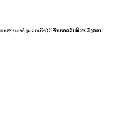
 ເອກະສານມາຍັງພວກເຮົາໄດ້
ຈົນຮອດວັນທີ 23 ມັງກອນ