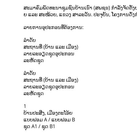
ສະມາຄົມພັດທະນາຊຸມຊົນບ້ານເຮົາ (ສພຊຮ) ກຳລັງຈັດຕັ້
ຍ ແລະ ສະໝ້ວຍ, ແຂວງ ສາລະວັນ. ປະຈຸບັນ, ໂຄງການດັ່ງກ່າວ
ລາຍການອຸປະກອນທີ່ຕ້ອງການ:
ລຳດັບ
ສະຖານທີ່ (ບ້ານ ແລະ ເມືອງ)
ລາຍລະອຽດຊຸດອຸປະກອນ
ລະຫັດຊຸດ
ລຳດັບ
ສະຖານທີ່ (ບ້ານ ແລະ ເມືອງ)
ລາຍລະອຽດຊຸດອຸປະກອນ
ລະຫັດຊຸດ
1
ບ້ານປະສືງ, ເມືອງຕະໂອ້ຍ
ແບບຟອມ A / ແບບຟອມ B
ຊຸດ A1 / ຊຸດ B1