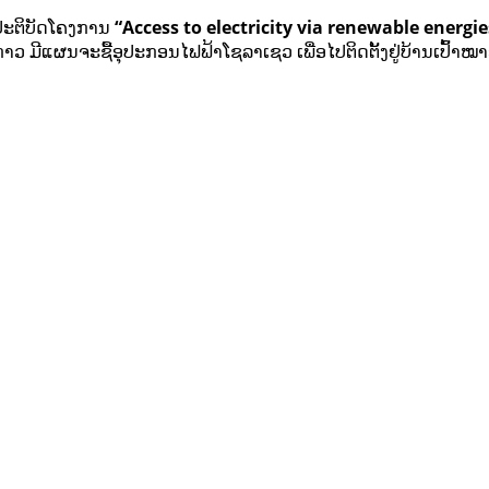
ງປະຕິບັດໂຄງການ
“Access to electricity via renewable energ
 ມີແຜນຈະຊື້ອຸປະກອນໄຟຟ້າໂຊລາເຊວ ເພື່ອໄປຕິດຕັ້ງຢູ່ບ້ານເປົ້າໝາຍດັ