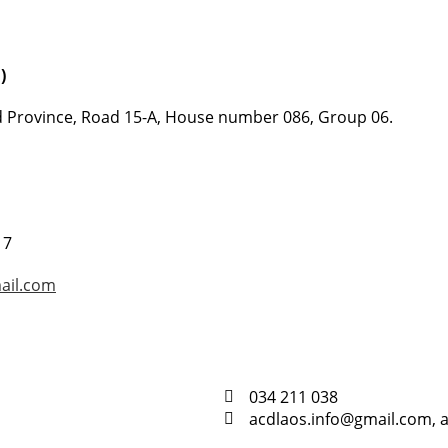
)
nd Province, Road 15-A, House number 086, Group 06.
17
ail.com
034 211 038
acdlaos.info@gmail.com,