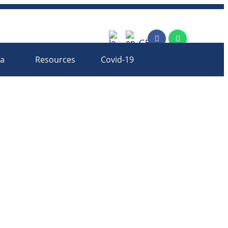
rm
ia
Resources
Covid-19