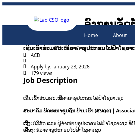
ອົງການຈັດຕ
Lao Civil 
Home
About
ເຊີນເຂົ້າຮ່ວມສະເໜີລາຄາອຸປະກອນໄຟຟ້າໂຊລາ
ACD
Apply by
: January 23, 2026
179 views
Job Description
ເຊີນເຂົ້າຮ່ວມສະເໜີລາຄາອຸປະກອນໄຟຟ້າໂຊລາເຊວ
ສະມາຄົມ ພັດທະນາຊຸມຊົນ ບ້ານເຮົາ (ສພຊຮ) | Asso
ເຖິງ:
ບໍລິສັດ ແລະ ຜູ້ຈຳໜ່າຍອຸປະກອນໄຟຟ້າໂຊລາເຊວ ທີ່ນັ
ເລື່ອງ:
ຂໍລາຄາອຸປະກອນໄຟຟ້າໂຊລາເຊວ