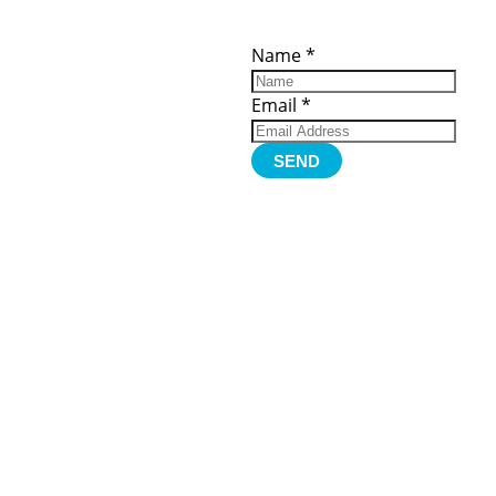
ces
Important
Subscribe
Links
Videos
Name
*
tion Form
Become a
d)
Member
urces
Member Login
Email
*
Jobs
Funding
Contact Us
SEND