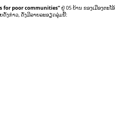
ies for poor communities”
ຢູ່ 05 ບ້ານ ຂອງເມືອງຕະໂອ້
່ງກ່າວ, ດັ່ງມີລາຍລະອຽດລຸ່ມນີ້: