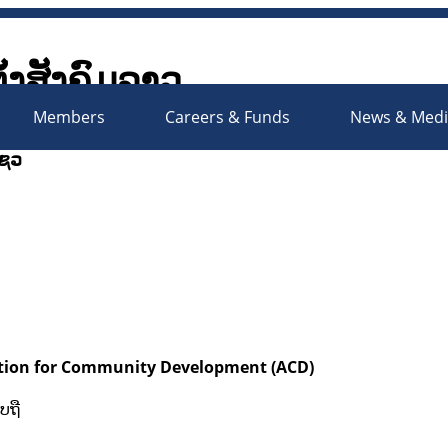
ັ້ງສັງຄົມລາວ
Society Organizations Platfo
Members
Careers & Funds
News & Med
ເຊວ
ciation for Community Development (ACD)
ບຖື