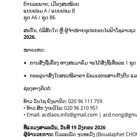
ບ້ານລະພາຍ, ເມືອງສະໝ້ວຍ
ແບບຟອມ A / ແບບຟອມ B
ຊຸດ A6 / ຊຸດ B6
ສະນັ້ນ, ບໍລິສັດໃດ ຫຼື ຜູ້ຈຳໜ່າຍອຸປະກອນໄຟຟ້າໂຊລາເ
2026.
ໝາຍເຫດ:
ການສັ່ງຊື້ເຄື່ອງ ທາງສະມາຄົມ ຈະໄດ້ສັ່ງຊື້ເທື່ອລະ 1 ຊຸ
ກະະລຸນາສົ່ງໃບສະເໜີລາຄາ ພ້ອມເອກະສານຢັ້ງຢືນ ແລ
ຊ່ອງທາງຕິດຕໍ່:
ທ້າວ ວັນໄຊ ພົງພານິດ: 020 96 111 759
• ທ້າວ ສັກ ງ່າຍວິໄລ: 020 96 210 951
• Email: acdlaos.info@gmail.com | acd.nong@gm
ທີ່ແຂວງສາລະວັນ, ວັນທີ 19 ມັງກອນ 2026
ຜູ້ອຳນວຍການ:
ບົວລະເພັດ ຈຸນທະວົງ (Boualaphet 