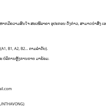
ຊວ ຫາກມີຄວາມສົນໃຈ ສະເໜີລາຄາ ອຸປະກອນ ດັ່ງກ່າວ, ສາມາດນໍາສົ່ງ
ດ (A1, B1, A2, B2… ຕາມລໍາດັບ).
ະ ບໍລິການຫຼັງການຂາຍ ມາພ້ອມ.
ail.com
CHOUNTHAVONG)