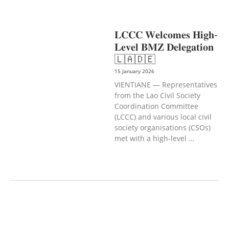
HEALTH
SOCIO-ECONOMIC
DEVELOPMEN
𝐋𝐂𝐂𝐂 𝐖𝐞𝐥𝐜𝐨𝐦𝐞𝐬 𝐇𝐢𝐠𝐡-
𝐋𝐞𝐯𝐞𝐥 𝐁𝐌𝐙 𝐃𝐞𝐥𝐞𝐠𝐚𝐭𝐢𝐨𝐧
🇱🇦🇩🇪
15 January 2026
VIENTIANE — Representatives
from the Lao Civil Society
Coordination Committee
(LCCC) and various local civil
society organisations (CSOs)
met with a high-level …
AGRICULTURE AND
HANDICRAFT
AGRICULTURE, FORESTRY