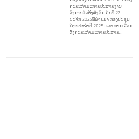
ຄະນະກໍາມະການປະສານງານ
ອົງການຈັດຕັ້ງສັງຄົມ ວັນທີ 22
ພະຈິກ 2025ທີ່ຜ່ານມາ ກອງປະຊຸມ
ໃຫຍ່ປະຈໍາປີ 2025 ແລະ ການເລືອກ
ຕັ້ງຄະນະກໍາມະການປະສານ…
AGRICULTURE AND
HANDICRAFT
AGRICULTURE, FORESTRY
& RURAL DEVELOPMENT
CAPACITY
BUILDING,
COMMUNITY
DEVELOPMENT
ECONOMICS,
INFORMATION, CULTURE &
TOURISM
EDUCATION
EDUCATIO
N &
SPORTS
ENVIRONMENT
FOREST