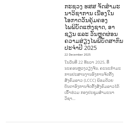
ກະຊວງ ຮສສ ຈັດສໍາມະ
ນາວິຊາການ ເນື່ອງໃນ
ໂອກາດວັນຄຸ້ມຄອງ
ໄພພິບັດແຫ່ງຊາດ, ອາ
ຊຽນ ແລະ ວັນຫຼຸດຜ່ອນ
ຄວາມສ່ຽງໄພພິບັດສາກົນ
ປະຈໍາປີ 2025
22 December 2025
ໃນວັນທີ 22 ທັນວາ 2025, ທີ່
ນະຄອນຫຼວງວຽງຈັນ, ຄະນະກໍາມະ
ການປະສານງານອົງການຈັດຕັ້ງ
ສັງຄົມລາວ (LCCC) ພ້ອມດ້ວຍ
ບັນດາອົງການຈັດຕັ້ງສັງຄົມລາວໄດ້
ເຂົ້າຮ່ວມ ກອງປະຊຸມສໍາມະນາ
ວິຊາ…