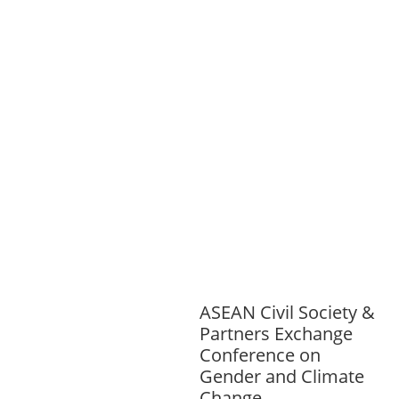
S
GENDER AND
LAW
GENERAL
GOOD
GOVERNANCE
HEALTH AND
AGRICULTURE
HEALTH
EDUCATION
HUMANITARIAN
LAB
OR AND SOCIAL WELFARE
LABOUR,
DISABILITY & SOCIAL
PROTECTION
NUTRITION
PUBLIC
HEALTH
RESEARCH
RIGHTS TO
HEALTH AND COMMUNITY
MOBILIZATION
SOCIO-CULTURAL
DEVELOPMENT
SOCIO-ECONOMIC
DEVELOPMEN
SOLIDARITY AND
CAREER DEVELOPMENT
ASEAN Civil Society &
Partners Exchange
Conference on
Gender and Climate
Change