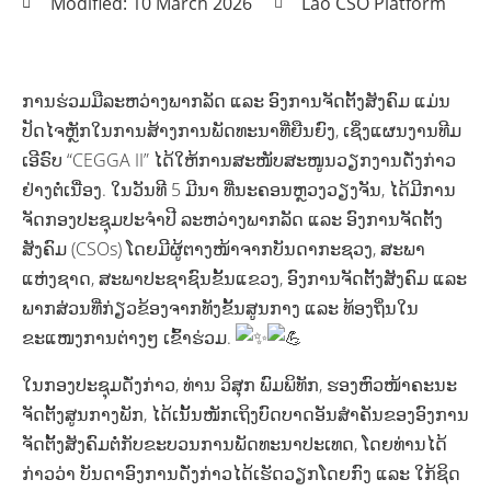
Modified: 10 March 2026
Lao CSO Platform
ການຮ່ວມມືລະຫວ່າງພາກລັດ ແລະ ອົງການຈັດຕັ້ງສັງຄົມ ແມ່ນ
ປັດໄຈຫຼັກໃນການສ້າງການພັດທະນາທີ່ຍືນຍົງ, ເຊິ່ງແຜນງານທີມ
ເອີຣົບ “CEGGA II” ໄດ້ໃຫ້ການສະໜັບສະໜູນວຽກງານດັ່ງກ່າວ
ຢ່າງຕໍ່ເນື່ອງ. ໃນວັນທີ 5 ມີນາ ທີ່ນະຄອນຫຼວງວຽງຈັນ, ໄດ້ມີການ
ຈັດກອງປະຊຸມປະຈຳປີ ລະຫວ່າງພາກລັດ ແລະ ອົງການຈັດຕັ້ງ
ສັງຄົມ (CSOs) ໂດຍມີຜູ້ຕາງໜ້າຈາກບັນດາກະຊວງ, ສະພາ
ແຫ່ງຊາດ, ສະພາປະຊາຊົນຂັ້ນແຂວງ, ອົງການຈັດຕັ້ງສັງຄົມ ແລະ
ພາກສ່ວນທີ່ກ່ຽວຂ້ອງຈາກທັງຂັ້ນສູນກາງ ແລະ ທ້ອງຖິ່ນໃນ
ຂະແໜງການຕ່າງໆ ເຂົ້າຮ່ວມ.
ໃນກອງປະຊຸມດັ່ງກ່າວ, ທ່ານ ວິສຸກ ພົມພິທັກ, ຮອງຫົວໜ້າຄະນະ
ຈັດຕັ້ງສູນກາງພັກ, ໄດ້ເນັ້ນໜັກເຖິງບົດບາດອັນສຳຄັນຂອງອົງການ
ຈັດຕັ້ງສັງຄົມຕໍ່ກັບຂະບວນການພັດທະນາປະເທດ, ໂດຍທ່ານໄດ້
ກ່າວວ່າ ບັນດາອົງການດັ່ງກ່າວໄດ້ເຮັດວຽກໂດຍກົງ ແລະ ໃກ້ຊິດ