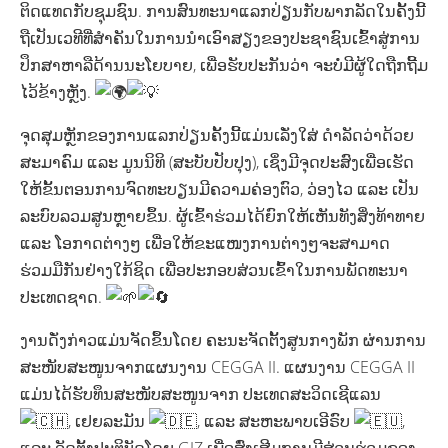
ຕິດແທດກັບຊຸມຊົນ. ການສົນທະນາແລກປ່ຽນກັບພາກລັດໃນຄັ້ງນີ້
ຖືເປັນເວທີທີ່ສຳຄັນໃນການນຳເອົາສຽງຂອງປະຊາຊົນເຂົ້າສູ່ການ
ປຶກສາຫາລືດ້ານນະໂຍບາຍ, ເພື່ອຮັບປະກັນວ່າ ຈະບໍ່ມີຜູ້ໃດຖືກຖີ້ມ
ໄວ້ຂ້າງຫຼັງ.
ຈຸດສຸມຫຼັກຂອງການແລກປ່ຽນຄັ້ງນີ້ແມ່ນເລັ່ງໃສ່ ດຳລັດວ່າດ້ວຍ
ສະມາຄົມ ແລະ ມູນນິທິ (ສະບັບປັບປຸງ), ເຊິ່ງມີຈຸດປະສົງເພື່ອເຮັດ
ໃຫ້ຂັ້ນຕອນການຈົດທະບຽນມີຄວາມຄ່ອງຕົວ, ວ່ອງໄວ ແລະ ເປັນ
ລະບົບລວມສູນຫຼາຍຂຶ້ນ. ຜູ້ເຂົ້າຮ່ວມໄດ້ຍົກໃຫ້ເຫັນທັງສິ່ງທ້າທາຍ
ແລະ ໂອກາດຕ່າງໆ ເພື່ອໃຫ້ຂະແໜງການຕ່າງໆຈະສາມາດ
ຮ່ວມມືກັນຢ່າງໃກ້ຊິດ ເພື່ອປະກອບສ່ວນເຂົ້າໃນການພັດທະນາ
ປະເທດຊາດ.
ງານດັ່ງກ່າວແມ່ນຈັດຂຶ້ນໂດຍ ຄະນະຈັດຕັ້ງສູນກາງພັກ ຜ່ານການ
ສະໜັບສະໜູນຈາກແຜນງານ CEGGA II. ແຜນງານ CEGGA II
ແມ່ນໄດ້ຮັບທຶນສະໜັບສະໜູນຈາກ ປະເທດສະວິດເຊີແລນ
, ເຢຍລະມັນ
, ແລະ ສະຫະພາບເອີຣົບ
,