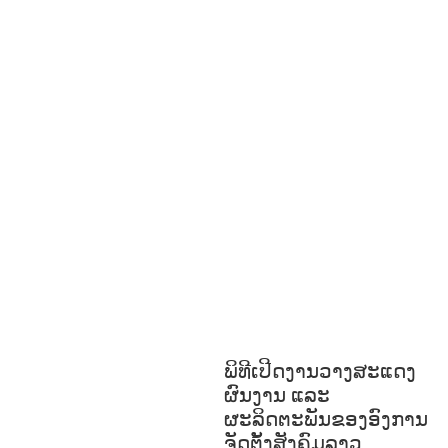
SPORTS
ENVIRONMENT
FOREST
S
GENDER AND
LAW
GENERAL
GOOD
GOVERNANCE
HEALTH AND
AGRICULTURE
HEALTH
EDUCATION
HUMANITARIAN
LAB
OR AND SOCIAL WELFARE
LABOUR,
DISABILITY & SOCIAL
PROTECTION
NUTRITION
PUBLIC
HEALTH
RESEARCH
RIGHTS TO
HEALTH AND COMMUNITY
MOBILIZATION
SOCIO-CULTURAL
DEVELOPMENT
SOCIO-ECONOMIC
DEVELOPMEN
SOLIDARITY AND
CAREER DEVELOPMENT
ພິທີເປີດງານວາງສະແດງ
ຜົນງານ ແລະ
ຜະລິດຕະພັນຂອງອົງການ
ຈັດຕັ້ງສັງຄົມລາວ