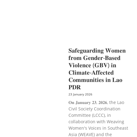
HEALTH
RESEARCH
RIGHTS TO
HEALTH AND COMMUNITY
MOBILIZATION
SOCIO-CULTURAL
DEVELOPMENT
SOCIO-ECONOMIC
DEVELOPMEN
SOLIDARITY AND
CAREER DEVELOPMENT
𝐒𝐚𝐟𝐞𝐠𝐮𝐚𝐫𝐝𝐢𝐧𝐠 𝐖𝐨𝐦𝐞𝐧
𝐟𝐫𝐨𝐦 𝐆𝐞𝐧𝐝𝐞𝐫-𝐁𝐚𝐬𝐞𝐝
𝐕𝐢𝐨𝐥𝐞𝐧𝐜𝐞 (𝐆𝐁𝐕) 𝐢𝐧
𝐂𝐥𝐢𝐦𝐚𝐭𝐞-𝐀𝐟𝐟𝐞𝐜𝐭𝐞𝐝
𝐂𝐨𝐦𝐦𝐮𝐧𝐢𝐭𝐢𝐞𝐬 𝐢𝐧 𝐋𝐚𝐨
𝐏𝐃𝐑
23 January 2026
𝐎𝐧 𝐉𝐚𝐧𝐮𝐚𝐫𝐲 𝟐𝟑, 𝟐𝟎𝟐𝟔, the Lao
Civil Society Coordination
Committee (LCCC), in
collaboration with Weaving
Women's Voices in Southeast
Asia (WEAVE) and the