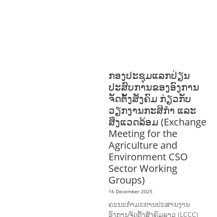
COMMUNITY
DEVELOPMENT
ENVIRONMENT
F
ORESTS
GENDER AND
LAW
GENERAL
SOCIO-CULTURAL
DEVELOPMENT
ກອງປະຊຸມແລກປ່ຽນ
ປະສົບການຂອງອົງການ
ຈັດຕັ້ງສັງຄົມ ກ່ຽວກັບ
ວຽກງານກະສິກຳ ແລະ
ສິ່ງແວດລ້ອມ (Exchange
Meeting for the
Agriculture and
Environment CSO
Sector Working
Groups)
16 December 2025
ຄະນະກຳມະການປະສານງານ
ອົງການຈັດຕັ້ງສັງຄົມລາວ (LCCC)