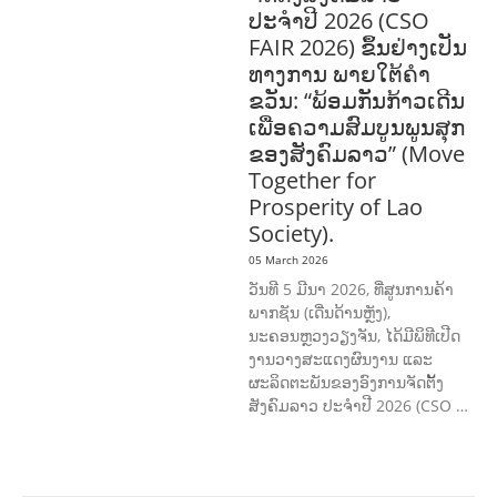
ປະຈຳປີ 2026 (CSO
FAIR 2026) ຂຶ້ນຢ່າງເປັນ
ທາງການ ພາຍໃຕ້ຄຳ
ຂວັນ: “ພ້ອມກັນກ້າວເດີນ
ເພື່ອຄວາມສົມບູນພູນສຸກ
ຂອງສັງຄົມລາວ” (Move
Together for
Prosperity of Lao
Society).
05 March 2026
ວັນທີ 5 ມີນາ 2026, ທີ່ສູນການຄ້າ
ພາກຊັນ (ເດີ່ນດ້ານຫຼັງ),
ນະຄອນຫຼວງວຽງຈັນ, ໄດ້ມີພິທີເປີດ
ງານວາງສະແດງຜົນງານ ແລະ
ຜະລິດຕະພັນຂອງອົງການຈັດຕັ້ງ
ສັງຄົມລາວ ປະຈຳປີ 2026 (CSO …