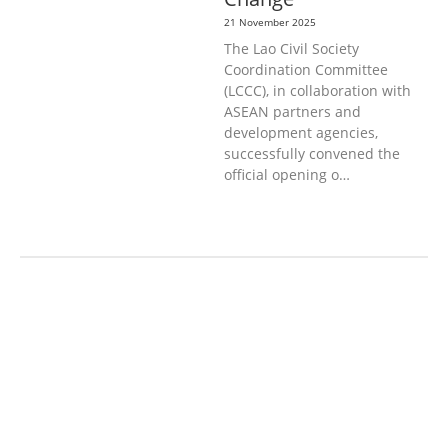
21 November 2025
The Lao Civil Society
Coordination Committee
(LCCC), in collaboration with
ASEAN partners and
development agencies,
successfully convened the
official opening o…
AGRICULTURE AND
HANDICRAFT
AGRICULTURE, FORESTRY
& RURAL DEVELOPMENT
CAPACITY
BUILDING,
COMMUNITY
DEVELOPMENT
ECONOMICS,
INFORMATION, CULTURE &