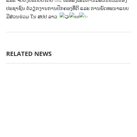
ແລະ ຈັດຕັ້ງປະຕິບັດໂດຍ GIZ ເພື່ອສົ່ງເສີມການມີສ່ວນຮ່ວມຂອງ
ປະຊາຊົນ ຕໍ່ວຽກງານການປົກຄອງທີ່ດີ ແລະ ການພັດທະນາແບບ
ມີສ່ວນຮ່ວມ ໃນ ສປປ ລາວ.
RELATED NEWS
AGRICULTURE AND
HANDICRAFT
AGRICULTURE, FORESTRY
& RURAL DEVELOPMENT
CAPACITY
BUILDING,
COMMUNITY
DEVELOPMENT
ECONOMICS,
INFORMATION, CULTURE &
TOURISM
EDUCATION
EDUCATIO
N &