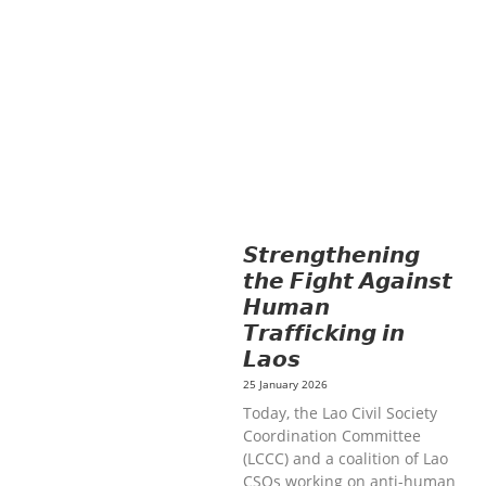
EDUCATION
HUMANITARIAN
LAB
OR AND SOCIAL WELFARE
LABOUR,
DISABILITY & SOCIAL
PROTECTION
NUTRITION
PUBLIC
HEALTH
RESEARCH
RIGHTS TO
HEALTH AND COMMUNITY
MOBILIZATION
SOCIO-CULTURAL
DEVELOPMENT
SOLIDARITY AND
CAREER DEVELOPMENT
𝙎𝙩𝙧𝙚𝙣𝙜𝙩𝙝𝙚𝙣𝙞𝙣𝙜
𝙩𝙝𝙚 𝙁𝙞𝙜𝙝𝙩 𝘼𝙜𝙖𝙞𝙣𝙨𝙩
𝙃𝙪𝙢𝙖𝙣
𝙏𝙧𝙖𝙛𝙛𝙞𝙘𝙠𝙞𝙣𝙜 𝙞𝙣
𝙇𝙖𝙤𝙨
25 January 2026
Today, the Lao Civil Society
Coordination Committee
(LCCC) and a coalition of Lao
CSOs working on anti-human