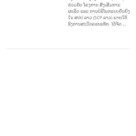
ຮ່ວມກັບ ໂຄງການ ສົ່ງເສີມການ
ຜະລິດ ແລະ ການບໍລິໂພກແບບຍືນຍົງ
ໃນ ສປປ ລາວ (SCP ລາວ) ພາຍໃຕ້
ອົງການສະວິດຄອນແທັກ. ໄດ້ຈັດ …
AGRICULTURE AND
HANDICRAFT
AGRICULTURE, FORESTRY
& RURAL DEVELOPMENT
CAPACITY
BUILDING,
COMMUNITY
DEVELOPMENT
ECONOMICS,
INFORMATION, CULTURE &
TOURISM
EDUCATION
EDUCATIO
N &
SPORTS
ENVIRONMENT
FOREST
S
GENDER AND