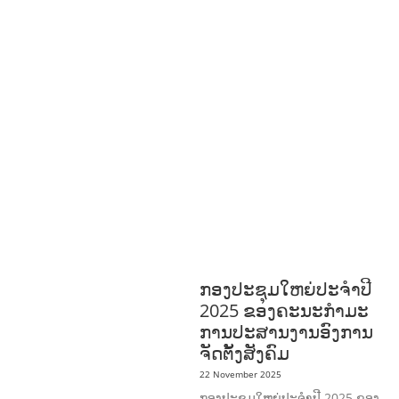
LAW
GENERAL
GOOD
GOVERNANCE
HEALTH AND
AGRICULTURE
HEALTH
EDUCATION
HUMANITARIAN
LAB
OR AND SOCIAL WELFARE
LABOUR,
DISABILITY & SOCIAL
PROTECTION
NUTRITION
PUBLIC
HEALTH
RESEARCH
RIGHTS TO
HEALTH AND COMMUNITY
MOBILIZATION
SOCIO-CULTURAL
DEVELOPMENT
SOCIO-ECONOMIC
DEVELOPMEN
SOLIDARITY AND
CAREER DEVELOPMENT
ກອງປະຊຸມໃຫຍ່ປະຈໍາປີ
2025 ຂອງຄະນະກໍາມະ
ການປະສານງານອົງການ
ຈັດຕັ້ງສັງຄົມ
22 November 2025
ກອງປະຊຸມໃຫຍ່ປະຈໍາປີ 2025 ຂອງ