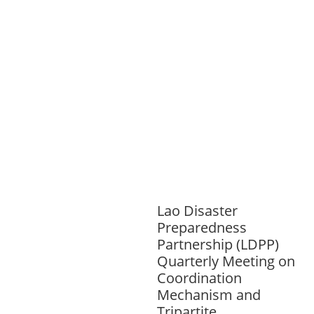
TOURISM
EDUCATION
EDUCATIO
N &
SPORTS
ENVIRONMENT
GENDER
AND LAW
GENERAL
GOOD
GOVERNANCE
HEALTH AND
AGRICULTURE
HEALTH
EDUCATION
PUBLIC
HEALTH
RIGHTS TO HEALTH AND
COMMUNITY MOBILIZATION
SOCIO-
CULTURAL DEVELOPMENT
SOCIO-
ECONOMIC DEVELOPMEN
SOLIDARITY
AND CAREER DEVELOPMENT
Lao Disaster
Preparedness
Partnership (LDPP)
Quarterly Meeting on
Coordination
Mechanism and
Tripartite