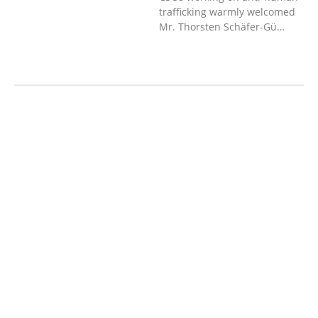
trafficking warmly welcomed
Mr. Thorsten Schäfer-Gü…
AGRICULTURE AND
HANDICRAFT
COMMUNITY
DEVELOPMENT
ECONOMICS,
INFORMATION, CULTURE &
TOURISM
EDUCATION
EDUCATIO
N &
SPORTS
ENVIRONMENT
GENDER
AND LAW
GENERAL
GOOD
GOVERNANCE
LABOR AND SOCIAL
WELFARE
LABOUR, DISABILITY &
SOCIAL
PROTECTION
NUTRITION
PUBLIC