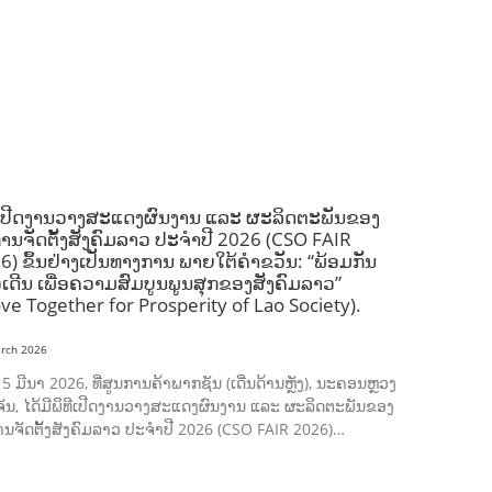
PUBLIC HEALTH
RESEARCH
RIGHTS TO HEALTH AND COMMUNITY MOBILIZATION
SOCIO-CULTURAL DEVELOPMENT
SOCIO-ECONOMIC DEVELOPMEN
SOLIDARITY AND CAREER DEVELOPMENT
ີເປີດງານວາງສະແດງຜົນງານ ແລະ ຜະລິດຕະພັນຂອງ
ການຈັດຕັ້ງສັງຄົມລາວ ປະຈຳປີ 2026 (CSO FAIR
6) ຂຶ້ນຢ່າງເປັນທາງການ ພາຍໃຕ້ຄຳຂວັນ: “ພ້ອມກັນ
ວເດີນ ເພື່ອຄວາມສົມບູນພູນສຸກຂອງສັງຄົມລາວ”
ve Together for Prosperity of Lao Society).
rch 2026
ີ 5 ມີນາ 2026, ທີ່ສູນການຄ້າພາກຊັນ (ເດີ່ນດ້ານຫຼັງ), ນະຄອນຫຼວງ
ັນ, ໄດ້ມີພິທີເປີດງານວາງສະແດງຜົນງານ ແລະ ຜະລິດຕະພັນຂອງ
ານຈັດຕັ້ງສັງຄົມລາວ ປະຈຳປີ 2026 (CSO FAIR 2026)…
AGRICULTURE AND HANDICRAFT
AGRICULTURE, FORESTRY & RURAL DEVELOPMENT