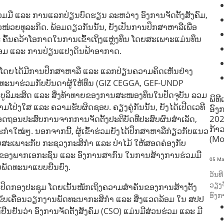
ຮ່ວມມື ແລະ ການແລກປ່ຽນບົດຮຽນ ລະຫວ່າງ ອົງການຈັດຕັ້ງສັງຄົມ,
່ວຍທຸລະກິດ. ພ້ອມດຽວກັນນັ້ນ, ຍັງເປັນການປຶກສາຫາລືເພື່ອ
ຄົ້ນຄວ້າໂອກາດໃນການເຂົ້າເຖິງແຫຼ່ງທຶນ ໂດຍສະເພາະແມ່ນທຶນ
ດລ້ອມ ແລະ ການປ່ຽນແປງດິນຟ້າອາກາດ.
ນ ໂດຍໄດ້ມີການປຶກສາຫາລື ແລະ ແລກປ່ຽນຄວາມຄິດເຫັນຢ່າງ
ນທະນາຮ່ວມກັບບັນດາຜູ້ໃຫ້ທຶນ (GIZ CEGGA, GEF-UNDP
 ບູລິມະສິດ ແລະ ສິ່ງທ້າທາຍຂອງການສະໜອງທຶນໃນປັດຈຸບັນ ລວມ
ພິທ
າມໂປ່ງໃສ ແລະ ຄວາມຮັບຜິດຊອບ. ຄຽງຄູ່ກັນນັ້ນ, ຍັງໄດ້ເປີດເວທີ
ອົງ
202
ອດຖອນປະສົບການຈາກການຈັດຕັ້ງປະຕິບັດທີ່ປະສົບຜົນສໍາເລັດ,
ກ້າ
ໍາໃໝ່ໆ. ນອກຈາກນີ້, ຜູ້ເຂົ້າຮ່ວມຍັງໄດ້ປຶກສາຫາລືກ່ຽວກັບແນວ
(Mo
ສະເພາະກັບ ກະຊວງກະສິກຳ ແລະ ປ່າໄມ້ ໃຫ້ສອດຄ່ອງກັບ
າດຂອງພາກເອກະຊົນ ແລະ ອົງການສາກົນ ໃນການສ້າງການຮ່ວມມື
05 Ma
ນພັດທະນາແບບຍືນຍົງ.
ວັນທ
ວຽງຈ
ລະ ປິດກອງປະຊຸມ ໂດຍເນັ້ນໜັກເຖິງຄວາມສຳຄັນຂອງການສ້າງຕັ້ງ
ອົງກ
ການຂັບເຄື່ອນວຽກງານພັດທະນາກະສິກຳ ແລະ ສິ່ງແວດລ້ອມ ໃນ ສປປ
ດ້ຢືນຢັນວ່າ ອົງການຈັດຕັ້ງສັງຄົມ (CSO) ແມ່ນມີສ່ວນຮ່ວມ ແລະ ມີ