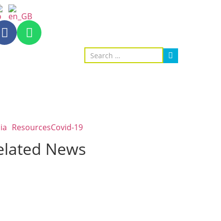
ia
Resources
Covid-19
elated News
AGRICULTURE AND HANDICRAFT
AGRICULTURE, FORESTRY & RURAL DEVELOPMENT
CAPACITY BUILDING,