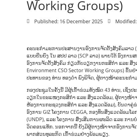
Working Groups)
Published: 16 December 2025
Modified
ຄະນະກຳມະການປະສານງານອົງການຈັດຕັ້ງສັງຄົມລາວ (L
ແບບຍືນຍົງ ໃນ ສປປ ລາວ (SCP ລາວ) ພາຍໃຕ້ ອົງການ
ອົງການຈັດຕັ້ງສັງຄົມ ກ່ຽວກັບວຽກງານກະສິກຳ ແລະ ສິ່
Environment CSO Sector Working Groups) ຂຶ້ນຢ່າ
ປະທານຂອງ ທ່ານ ທອງດໍາ ພົງພິຈິດ, ຜູ້ຕາງໜ້າຄະນະກ
ກອງປະຊຸມໃນຄັ້ງນີ້ ມີຜູ້ເຂົ້າຮ່ວມທັງໝົດ 43 ທ່ານ, ເຊິ່
ວຽກໃນຂະແໜງກະສິກຳ ແລະ ສິ່ງແວດລ້ອມ, ຜູ້ຕາງໜ້າຈ
ຫ້ອງການກະຊວງກະສິກຳ ແລະ ສິ່ງແວດລ້ອມ), ບັນດາຄູ່ຮ່
ອົງການ GIZ ໂຄງການ CEGGA, ກອງທຶນສິ່ງແວດລ້ອມໂ
(UNDP), ແລະ ໂຄງການ ສົ່ງເສີມການຜະລິດ ແລະ ການບໍ
ວິດຄອນແທັກ. ນອກຈາກນີ້ ຍັງມີຜູ້ຕາງໜ້າຈາກອົງການຈ
ພາກສ່ວນທຸລະກິດ ເຂົ້າຮ່ວມຢ່າງພ້ອມພຽງ.