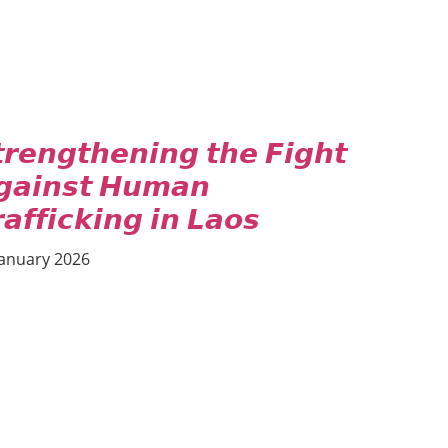
PUBLIC HEALTH
RESEARCH
RIGHTS TO HEALTH AND COMMUNITY MOBILIZATION
SOCIO-CULTURAL DEVELOPMENT
SOLIDARITY AND CAREER DEVELOPMENT
𝙧𝙚𝙣𝙜𝙩𝙝𝙚𝙣𝙞𝙣𝙜 𝙩𝙝𝙚 𝙁𝙞𝙜𝙝𝙩
𝙖𝙞𝙣𝙨𝙩 𝙃𝙪𝙢𝙖𝙣
𝙖𝙛𝙛𝙞𝙘𝙠𝙞𝙣𝙜 𝙞𝙣 𝙇𝙖𝙤𝙨
January 2026
AGRICULTURE AND HANDICRAFT
COMMUNITY DEVELOPMENT
ECONOMICS, INFORMATION, CULTURE & TOURISM
EDUCATION
EDUCATION & SPORTS
ENVIRONMENT
GENDER AND LAW