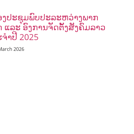
SOLIDARITY AND CAREER DEVELOPMENT
ອງປະຊຸມພົບປະລະຫວ່າງພາກ
ດ ແລະ ອົງການຈັດຕັ້ງສັງຄົມລາວ
ຈຳປີ 2025
March 2026
AGRICULTURE AND HANDICRAFT
AGRICULTURE, FORESTRY & RURAL DEVELOPMENT
CAPACITY BUILDING,
COMMUNITY DEVELOPMENT
ECONOMICS, INFORMATION, CULTURE & TOURISM
EDUCATION
EDUCATION & SPORTS
ENVIRONMENT
FORESTS
GENDER AND LAW
GENERAL