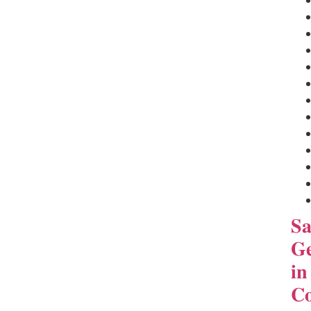
𝐒
𝐆
𝐢𝐧
𝐂