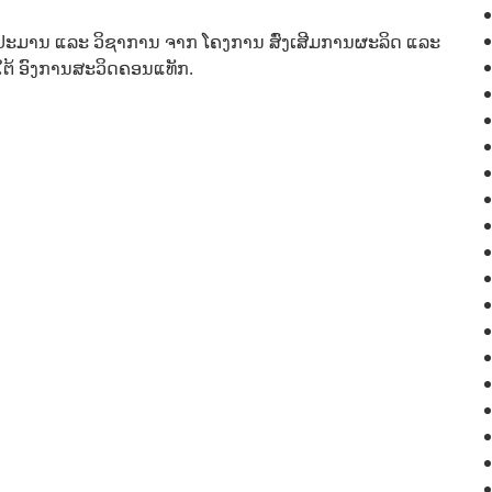
ບປະມານ ແລະ ວິຊາການ ຈາກ ໂຄງການ ສົ່ງເສີມການຜະລິດ ແລະ
ຕ້ ອົງການສະວິດຄອນແທັກ.