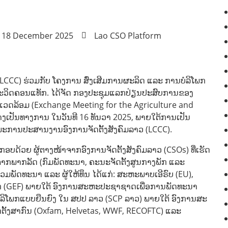
: 18 December 2025
Lao CSO Platform
CCC) ຮ່ວມກັບ ໂຄງການ ສົ່ງເສີມການຜະລິດ ແລະ ການບໍລິໂພກ
ສະວິດຄອນແທັກ. ໄດ້ຈັດ ກອງປະຊຸມແລກປ່ຽນປະສົບການຂອງ
ງແວດລ້ອມ (Exchange Meeting for the Agriculture and
ງເປັນທາງການ ໃນວັນທີ 16 ທັນວາ 2025, ພາຍໃຕ້ການເປັນ
ຳມະການປະສານງານອົງການຈັດຕັ້ງສັງຄົມລາວ (LCCC).
ງປະກອບດ້ວຍ ຜູ້ຕາງໜ້າຈາກອົງການຈັດຕັ້ງສັງຄົມລາວ (CSOs) ທີ່ເຮັດ
າກພາກລັດ (ກົມພັດທະນາ, ຄະນະຈັດຕັ້ງສູນກາງພັກ ແລະ
ວມພັດທະນາ ແລະ ຜູ້ໃຫ້ທຶນ ໄດ້ແກ່: ສະຫະພາບເອີຣົບ (EU),
ລກ (GEF) ພາຍໃຕ້ ອົງການສະຫະປະຊາຊາດເພື່ອການພັດທະນາ
ລິໂພກແບບຍືນຍົງ ໃນ ສປປ ລາວ (SCP ລາວ) ພາຍໃຕ້ ອົງການສະ
ັດຕັ້ງສາກົນ (Oxfam, Helvetas, WWF, RECOFTC) ແລະ