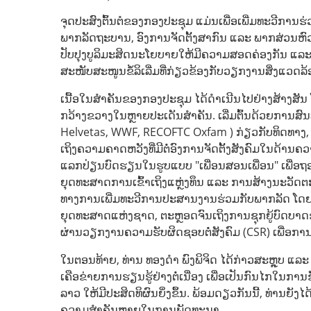
ຈຸດປະສົງຕົ້ນຕໍຂອງກອງປະຊຸມ ແມ່ນເພື່ອເພີ່ມທະວີການ
ພາກລັດຖະບານ, ອົງການຈັດຕັ້ງສາກົນ ແລະ ພາກສ່ວນຫົວໜ
ປັບປຸງບູລິມະສິດນະໂຍບາຍໃຫ້ມີຄວາມສອດຄ່ອງກັນ ແລະ 
ສະໜັບສະໜູນຂໍ້ລິເລີ່ມທີ່ກ່ຽວຂ້ອງກັບວຽກງານສິ່ງແວ
ເນື້ອໃນສຳຄັນຂອງກອງປະຊຸມ ໄດ້ດຳເນີນໄປຢ່າງສ້າງສັ
ກວ້າງຂວາງໃນຫຼາຍປະເດັນສຳຄັນ. ເລີ່ມຕົ້ນດ້ວຍການສົ
Helvetas, WWF, RECOFTC Oxfam ) ກ່ຽວກັບທິດທາງ,
ເຖິງຄວາມຄາດຫວັງທີ່ມີຕໍ່ອົງການຈັດຕັ້ງສັງຄົມໃນດ້ານຄວ
ແລກປ່ຽນບົດຮຽນໃນຮູບແບບ "ເພື່ອນສອນເພື່ອນ" ເພື່ອຖ
ຍຸດທະສາດການເຂົ້າເຖິງແຫຼ່ງທຶນ ແລະ ການສ້າງນະວັດຕະກ
ທາງການເພີ່ມທະວີການປະສານງານຮ່ວມກັບພາກລັດ ໂດຍ
ຍຸດທະສາດແຫ່ງຊາດ, ຕະຫຼອດຈົນເຖິງການຊຸກຍູ້ບົດບ
ຜ່ານວຽກງານຄວາມຮັບຜິດຊອບຕໍ່ສັງຄົມ (CSR) ເພື່ອກາ
ໃນຕອນທ້າຍ, ທ່ານ ທອງດໍາ ພົງພິຈິດ ໄດ້ກ່າວສະຫຼຸບ ແ
ເຄືອຂ່າຍການຮຽນຮູ້ຢ່າງຕໍ່ເນື່ອງ ເພື່ອເປັນກົນໄກໃນ
ລາວ ໃຫ້ມີປະສິດທິຜົນຍິ່ງຂຶ້ນ. ພ້ອມດຽວກັນນີ້, ທ່ານຍັງໄ
ຄວາມສຳຄັນຫຼາຍໃນການພັດທະນາ.