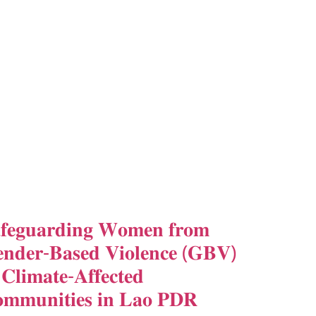
GOOD GOVERNANCE
HEALTH AND AGRICULTURE
HEALTH EDUCATION
HUMANITARIAN
LABOR AND SOCIAL WELFARE
LABOUR, DISABILITY & SOCIAL PROTECTION
NUTRITION
PUBLIC HEALTH
RESEARCH
RIGHTS TO HEALTH AND COMMUNITY MOBILIZATION
SOCIO-CULTURAL DEVELOPMENT
SOCIO-ECONOMIC DEVELOPMEN
SOLIDARITY AND CAREER DEVELOPMENT
𝐟𝐞𝐠𝐮𝐚𝐫𝐝𝐢𝐧𝐠 𝐖𝐨𝐦𝐞𝐧 𝐟𝐫𝐨𝐦
𝐧𝐝𝐞𝐫-𝐁𝐚𝐬𝐞𝐝 𝐕𝐢𝐨𝐥𝐞𝐧𝐜𝐞 (𝐆𝐁𝐕)
 𝐂𝐥𝐢𝐦𝐚𝐭𝐞-𝐀𝐟𝐟𝐞𝐜𝐭𝐞𝐝
𝐦𝐦𝐮𝐧𝐢𝐭𝐢𝐞𝐬 𝐢𝐧 𝐋𝐚𝐨 𝐏𝐃𝐑