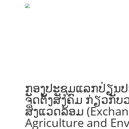
ກອງປະຊຸມແລກປ່ຽນປ
ຈັດຕັ້ງສັງຄົມ ກ່ຽວກ
ສິ່ງແວດລ້ອມ (Exchan
Agriculture and En