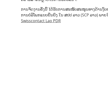
ການຈັດງານຄັ້ງນີ້ ໄດ້ຮັບການສະໜັບສະໜູນທາງດ້ານງົ
ການບໍລິໂພກແບບຍືນຍົງ ໃນ ສປປ ລາວ (SCP ລາວ) ພາຍໃ
Swisscontact Lao PDR