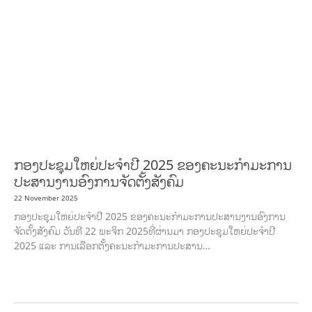
DEVELOPMENT
ECONOMICS, INFORMATION, CULTURE &
TOURISM
EDUCATION
EDUCATION &
SPORTS
ENVIRONMENT
FORESTS
GENDER AND
LAW
GENERAL
GOOD GOVERNANCE
HEALTH AND
AGRICULTURE
HEALTH EDUCATION
HUMANITARIAN
LABOR AND SOCIAL
WELFARE
LABOUR, DISABILITY & SOCIAL PROTECTION
NUTRITION
PUBLIC
HEALTH
RESEARCH
RIGHTS TO HEALTH AND COMMUNITY
MOBILIZATION
SOCIO-CULTURAL DEVELOPMENT
SOCIO-ECONOMIC
DEVELOPMEN
SOLIDARITY AND CAREER DEVELOPMENT
ກອງປະຊຸມໃຫຍ່ປະຈໍາປີ 2025 ຂອງຄະນະກໍາມະການ
ປະສານງານອົງການຈັດຕັ້ງສັງຄົມ
22 November 2025
ກອງປະຊຸມໃຫຍ່ປະຈໍາປີ 2025 ຂອງຄະນະກໍາມະການປະສານງານອົງການ
ຈັດຕັ້ງສັງຄົມ ວັນທີ 22 ພະຈິກ 2025ທີ່ຜ່ານມາ ກອງປະຊຸມໃຫຍ່ປະຈໍາປີ
2025 ແລະ ການເລືອກຕັ້ງຄະນະກໍາມະການປະສານ…