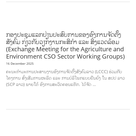
COMMUNITY DEVELOPMENT
ENVIRONMENT
FORESTS
GENDER AND
LAW
GENERAL
SOCIO-CULTURAL DEVELOPMENT
ກອງປະຊຸມແລກປ່ຽນປະສົບການຂອງອົງການຈັດຕັ້ງ
ສັງຄົມ ກ່ຽວກັບວຽກງານກະສິກຳ ແລະ ສິ່ງແວດລ້ອມ
(Exchange Meeting for the Agriculture and
Environment CSO Sector Working Groups)
16 December 2025
ຄະນະກຳມະການປະສານງານອົງການຈັດຕັ້ງສັງຄົມລາວ (LCCC) ຮ່ວມກັບ
ໂຄງການ ສົ່ງເສີມການຜະລິດ ແລະ ການບໍລິໂພກແບບຍືນຍົງ ໃນ ສປປ ລາວ
(SCP ລາວ) ພາຍໃຕ້ ອົງການສະວິດຄອນແທັກ. ໄດ້ຈັດ …
AGRICULTURE AND HANDICRAFT
AGRICULTURE, FORESTRY & RURAL
DEVELOPMENT
CAPACITY BUILDING,
COMMUNITY