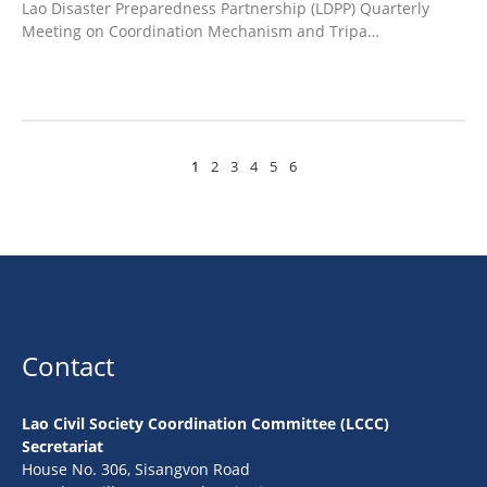
Lao Disaster Preparedness Partnership (LDPP) Quarterly
Meeting on Coordination Mechanism and Tripa…
1
2
3
4
5
6
Contact
Lao Civil Society Coordination Committee (LCCC)
Secretariat
House No. 306, Sisangvon Road