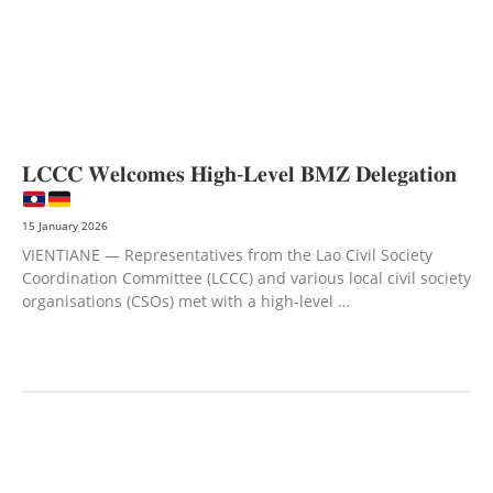
AGRICULTURE AND HANDICRAFT
COMMUNITY DEVELOPMENT
ECONOMICS,
INFORMATION, CULTURE & TOURISM
EDUCATION
EDUCATION &
SPORTS
ENVIRONMENT
GENDER AND LAW
GENERAL
GOOD
GOVERNANCE
LABOR AND SOCIAL WELFARE
LABOUR, DISABILITY & SOCIAL
PROTECTION
NUTRITION
PUBLIC HEALTH
SOCIO-ECONOMIC
DEVELOPMEN
𝐋𝐂𝐂𝐂 𝐖𝐞𝐥𝐜𝐨𝐦𝐞𝐬 𝐇𝐢𝐠𝐡-𝐋𝐞𝐯𝐞𝐥 𝐁𝐌𝐙 𝐃𝐞𝐥𝐞𝐠𝐚𝐭𝐢𝐨𝐧
15 January 2026
VIENTIANE — Representatives from the Lao Civil Society
Coordination Committee (LCCC) and various local civil society
organisations (CSOs) met with a high-level …
AGRICULTURE AND HANDICRAFT
AGRICULTURE, FORESTRY & RURAL
DEVELOPMENT
CAPACITY BUILDING,
COMMUNITY