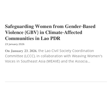
WELFARE
LABOUR, DISABILITY & SOCIAL PROTECTION
NUTRITION
PUBLIC
HEALTH
RESEARCH
RIGHTS TO HEALTH AND COMMUNITY
MOBILIZATION
SOCIO-CULTURAL DEVELOPMENT
SOCIO-ECONOMIC
DEVELOPMEN
SOLIDARITY AND CAREER DEVELOPMENT
𝐒𝐚𝐟𝐞𝐠𝐮𝐚𝐫𝐝𝐢𝐧𝐠 𝐖𝐨𝐦𝐞𝐧 𝐟𝐫𝐨𝐦 𝐆𝐞𝐧𝐝𝐞𝐫-𝐁𝐚𝐬𝐞𝐝
𝐕𝐢𝐨𝐥𝐞𝐧𝐜𝐞 (𝐆𝐁𝐕) 𝐢𝐧 𝐂𝐥𝐢𝐦𝐚𝐭𝐞-𝐀𝐟𝐟𝐞𝐜𝐭𝐞𝐝
𝐂𝐨𝐦𝐦𝐮𝐧𝐢𝐭𝐢𝐞𝐬 𝐢𝐧 𝐋𝐚𝐨 𝐏𝐃𝐑
23 January 2026
𝐎𝐧 𝐉𝐚𝐧𝐮𝐚𝐫𝐲 𝟐𝟑, 𝟐𝟎𝟐𝟔, the Lao Civil Society Coordination
Committee (LCCC), in collaboration with Weaving Women's
Voices in Southeast Asia (WEAVE) and the Associa…
AGRICULTURE AND HANDICRAFT
AGRICULTURE, FORESTRY & RURAL
DEVELOPMENT
CAPACITY BUILDING,
COMMUNITY
DEVELOPMENT
ECONOMICS, INFORMATION, CULTURE &