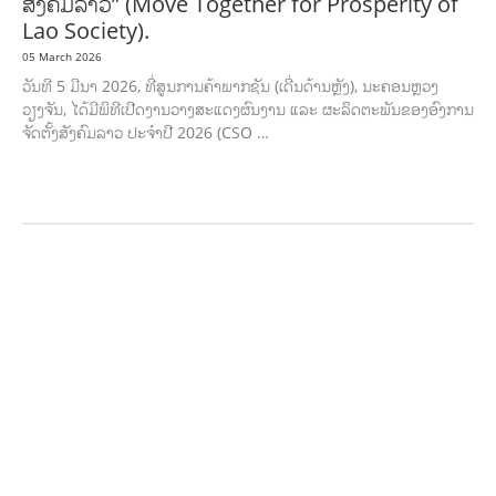
ສັງຄົມລາວ” (Move Together for Prosperity of
Lao Society).
05 March 2026
ວັນທີ 5 ມີນາ 2026, ທີ່ສູນການຄ້າພາກຊັນ (ເດີ່ນດ້ານຫຼັງ), ນະຄອນຫຼວງ
ວຽງຈັນ, ໄດ້ມີພິທີເປີດງານວາງສະແດງຜົນງານ ແລະ ຜະລິດຕະພັນຂອງອົງການ
ຈັດຕັ້ງສັງຄົມລາວ ປະຈຳປີ 2026 (CSO …
AGRICULTURE AND HANDICRAFT
AGRICULTURE, FORESTRY & RURAL
DEVELOPMENT
CAPACITY BUILDING,
COMMUNITY
DEVELOPMENT
ECONOMICS, INFORMATION, CULTURE &
TOURISM
EDUCATION
ENVIRONMENT
FORESTS
GENDER AND
LAW
GENERAL
GOOD GOVERNANCE
HEALTH AND
AGRICULTURE
HEALTH EDUCATION
HUMANITARIAN
LABOR AND SOCIAL
WELFARE
NUTRITION
PUBLIC HEALTH
RESEARCH
RIGHTS TO HEALTH
AND COMMUNITY MOBILIZATION
SOCIO-CULTURAL DEVELOPMENT
SOCIO-
ECONOMIC DEVELOPMEN
SOLIDARITY AND CAREER DEVELOPMENT