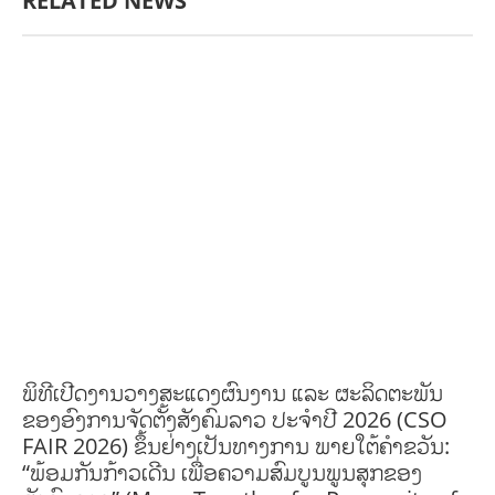
RELATED NEWS
AGRICULTURE AND HANDICRAFT
AGRICULTURE, FORESTRY & RURAL
DEVELOPMENT
CAPACITY BUILDING,
COMMUNITY
DEVELOPMENT
ECONOMICS, INFORMATION, CULTURE &
TOURISM
EDUCATION
EDUCATION &
SPORTS
ENVIRONMENT
FORESTS
GENDER AND
LAW
GENERAL
GOOD GOVERNANCE
HEALTH AND
AGRICULTURE
HEALTH EDUCATION
HUMANITARIAN
LABOR AND SOCIAL
WELFARE
LABOUR, DISABILITY & SOCIAL PROTECTION
NUTRITION
PUBLIC
HEALTH
RESEARCH
RIGHTS TO HEALTH AND COMMUNITY
MOBILIZATION
SOCIO-CULTURAL DEVELOPMENT
SOCIO-ECONOMIC
DEVELOPMEN
SOLIDARITY AND CAREER DEVELOPMENT
ພິທີເປີດງານວາງສະແດງຜົນງານ ແລະ ຜະລິດຕະພັນ
ຂອງອົງການຈັດຕັ້ງສັງຄົມລາວ ປະຈຳປີ 2026 (CSO
FAIR 2026) ຂຶ້ນຢ່າງເປັນທາງການ ພາຍໃຕ້ຄຳຂວັນ:
“ພ້ອມກັນກ້າວເດີນ ເພື່ອຄວາມສົມບູນພູນສຸກຂອງ