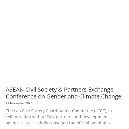
AGRICULTURE AND HANDICRAFT
AGRICULTURE, FORESTRY & RURAL
DEVELOPMENT
CAPACITY BUILDING,
COMMUNITY
DEVELOPMENT
ECONOMICS, INFORMATION, CULTURE &
TOURISM
EDUCATION
EDUCATION &
SPORTS
ENVIRONMENT
FORESTS
GENDER AND
LAW
GENERAL
GOOD GOVERNANCE
HEALTH AND
AGRICULTURE
HEALTH EDUCATION
HUMANITARIAN
LABOR AND SOCIAL
WELFARE
LABOUR, DISABILITY & SOCIAL PROTECTION
NUTRITION
PUBLIC
HEALTH
RESEARCH
RIGHTS TO HEALTH AND COMMUNITY
MOBILIZATION
SOCIO-CULTURAL DEVELOPMENT
SOCIO-ECONOMIC
DEVELOPMEN
SOLIDARITY AND CAREER DEVELOPMENT
ASEAN Civil Society & Partners Exchange
Conference on Gender and Climate Change
21 November 2025
The Lao Civil Society Coordination Committee (LCCC), in
collaboration with ASEAN partners and development
agencies, successfully convened the official opening o…