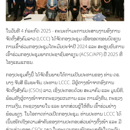
ໃນວັນທີ 4 ກໍລະກົດ 2025 - ຄະນະກຳມະການປະສານງານອົງການ
ຈັດຕັ້ງສັງຄົມລາວ (LCCC) ໄດ້ຈັດກອງປະຊຸມ ເພື່ອຖອດຖອນບົດຮຽນ
ການເຂົ້າຮ່ວມກອງປະຊຸມໂຕະມົນປະຈຳປີ 2024 ແລະ ສະຫຼຸບຜົນການ
ເຂົ້າຮ່ວມກອງປະຊຸມພາກປະຊາຊົນອາຊຽນ (ACSC/APF) ປີ 2025 ທີ່
ໂຮງແຮມແກຣນ.
ກອງປະຊຸມຄັ້ງນີ້ ໄດ້ຈັດຂຶ້ນພາຍໃຕ້ການເປັນປະທານຂອງ ທ່ານ ດຣ.
ນາງ ຈັນສີ ພີມພະຈັນ, ປະທານ LCCC. ມີຜູ້ຕາງໜ້າຈາກອົງການ
ຈັດຕັ້ງສັງຄົມ (CSOs) ລາວ, ເຊິ່ງປະກອບດ້ວຍ ສະມາຄົມ ແລະ ມູນນິທິ,
ພ້ອມທັງຜູ້ຕາງໜ້າຈາກກະຊວງແຜນການ ແລະ ການລົງທຶນ, ກະຊວງ
ການເງິນ, ກະຊວງພາຍໃນ ແລະ ພາກສ່ວນຜູ້ໃຫ້ທຶນ ເຂົ້າຮ່ວມຢ່າງ
ພ້ອມພຽງ. ໃນໂອກາດກ່າວເປີດກອງປະຊຸມ, ທ່ານປະທານ LCCC ໄດ້
ເນັ້ນໜັກເຖິງຄວາມສຳຄັນຂອງການປະກອບສ່ວນຢ່າງຕັ້ງໜ້າ ແລະ ມີ
ສ່ວນຮ່ວມຂອງ CSOs ລາວ ໃນຂະບວນການພັດທະນາທັງໃນລະດັບ