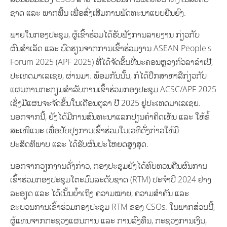
ຊາດ ແລະ ພາກພື້ນ ເພື່ອສົ່ງເສີມການພັດທະນາແບບຍືນຍົງ.
ພາຍໃນກອງປະຊຸມ, ຜູ້ເຂົ້າຮ່ວມໄດ້ຮັບຟັງການລາຍງານ ກ່ຽວກັບ
ຜົນສຳເລັດ ແລະ ບົດຮຽນຈາກການເຂົ້າຮ່ວມງານ ASEAN People's
Forum 2025 (APF 2025) ທີ່ໄດ້ຈັດຂຶ້ນທີ່ນະຄອນຫຼວງກົວລາລຳເປີ,
ປະເທດມາເລເຊຍ, ຜ່ານມາ. ພ້ອມກັນນັ້ນ, ກໍໄດ້ປຶກສາຫາລືກ່ຽວກັບ
ແຜນການກະກຽມສຳລັບການເຂົ້າຮ່ວມກອງປະຊຸມ ACSC/APF 2025
ເຊິ່ງມີແຜນຈະຈັດຂຶ້ນໃນເດືອນຕຸລາ ປີ 2025 ຢູ່ປະເທດມາເລເຊຍ.
ນອກຈາກນີ້, ຍັງໄດ້ມີການສົນທະນາແລກປ່ຽນຄໍາຄິດເຫັນ ແລະ ໃຫ້ຂໍ້
ສະເໜີແນະ ເພື່ອປັບປຸງການເຂົ້າຮ່ວມໃນເວທີດັ່ງກ່າວໃຫ້ມີ
ປະສິດທິພາບ ແລະ ໄດ້ຮັບຜົນປະໂຫຍດສູງສຸດ.
ນອກຈາກວຽກງານດັ່ງກ່າວ, ກອງປະຊຸມຍັງໄດ້ທົບທວນຄືນຜົນການ
ເຂົ້າຮ່ວມກອງປະຊຸມໂຕະມົນລະດັບຊາດ (RTM) ປະຈຳປີ 2024 ຢ່າງ
ລະອຽດ ແລະ ໄດ້ເນັ້ນຍ້ຳເຖິງ ຄວາມໝາຍ, ຄວາມສຳຄັນ ແລະ
ຂະບວນການເຂົ້າຮ່ວມກອງປະຊຸມ RTM ຂອງ CSOs. ໃນພາກສ່ວນນີ້,
ຜູ້ແທນຈາກກະຊວງແຜນການ ແລະ ການລົງທຶນ, ກະຊວງການເງິນ,