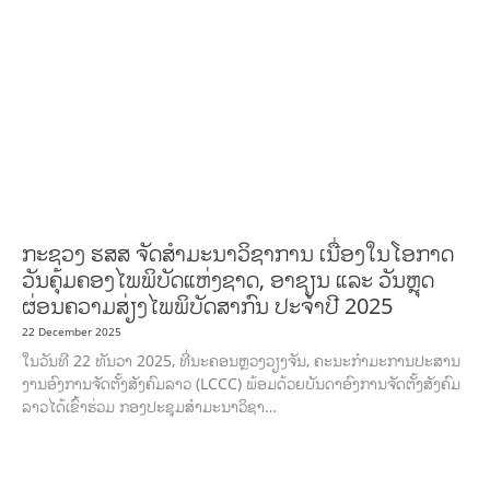
DEVELOPMENT
ECONOMICS, INFORMATION, CULTURE &
TOURISM
EDUCATION
EDUCATION &
SPORTS
ENVIRONMENT
FORESTS
GENDER AND
LAW
GENERAL
GOOD GOVERNANCE
HEALTH
EDUCATION
HUMANITARIAN
LABOR AND SOCIAL WELFARE
LABOUR,
DISABILITY & SOCIAL PROTECTION
NUTRITION
RESEARCH
RIGHTS TO
HEALTH AND COMMUNITY MOBILIZATION
SOCIO-CULTURAL
DEVELOPMENT
SOCIO-ECONOMIC DEVELOPMEN
SOLIDARITY AND CAREER
DEVELOPMENT
ກະຊວງ ຮສສ ຈັດສໍາມະນາວິຊາການ ເນື່ອງໃນໂອກາດ
ວັນຄຸ້ມຄອງໄພພິບັດແຫ່ງຊາດ, ອາຊຽນ ແລະ ວັນຫຼຸດ
ຜ່ອນຄວາມສ່ຽງໄພພິບັດສາກົນ ປະຈໍາປີ 2025
22 December 2025
ໃນວັນທີ 22 ທັນວາ 2025, ທີ່ນະຄອນຫຼວງວຽງຈັນ, ຄະນະກໍາມະການປະສານ
ງານອົງການຈັດຕັ້ງສັງຄົມລາວ (LCCC) ພ້ອມດ້ວຍບັນດາອົງການຈັດຕັ້ງສັງຄົມ
ລາວໄດ້ເຂົ້າຮ່ວມ ກອງປະຊຸມສໍາມະນາວິຊາ…