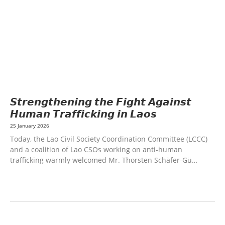
TOURISM
EDUCATION
EDUCATION &
SPORTS
ENVIRONMENT
FORESTS
GENDER AND
LAW
GENERAL
GOOD GOVERNANCE
HEALTH AND
AGRICULTURE
HEALTH EDUCATION
HUMANITARIAN
LABOR AND SOCIAL
WELFARE
LABOUR, DISABILITY & SOCIAL PROTECTION
NUTRITION
PUBLIC
HEALTH
RESEARCH
RIGHTS TO HEALTH AND COMMUNITY
MOBILIZATION
SOCIO-CULTURAL DEVELOPMENT
SOLIDARITY AND CAREER
DEVELOPMENT
𝙎𝙩𝙧𝙚𝙣𝙜𝙩𝙝𝙚𝙣𝙞𝙣𝙜 𝙩𝙝𝙚 𝙁𝙞𝙜𝙝𝙩 𝘼𝙜𝙖𝙞𝙣𝙨𝙩
𝙃𝙪𝙢𝙖𝙣 𝙏𝙧𝙖𝙛𝙛𝙞𝙘𝙠𝙞𝙣𝙜 𝙞𝙣 𝙇𝙖𝙤𝙨
25 January 2026
Today, the Lao Civil Society Coordination Committee (LCCC)
and a coalition of Lao CSOs working on anti-human
trafficking warmly welcomed Mr. Thorsten Schäfer-Gü…