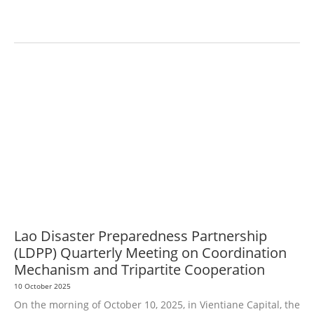
AGRICULTURE AND HANDICRAFT
AGRICULTURE, FORESTRY & RURAL
DEVELOPMENT
CAPACITY BUILDING,
COMMUNITY
DEVELOPMENT
ECONOMICS, INFORMATION, CULTURE &
TOURISM
EDUCATION
EDUCATION &
SPORTS
ENVIRONMENT
GENDER AND LAW
GENERAL
GOOD
GOVERNANCE
HEALTH AND AGRICULTURE
HEALTH EDUCATION
PUBLIC
HEALTH
RIGHTS TO HEALTH AND COMMUNITY MOBILIZATION
SOCIO-
CULTURAL DEVELOPMENT
SOCIO-ECONOMIC DEVELOPMEN
SOLIDARITY AND
CAREER DEVELOPMENT
Lao Disaster Preparedness Partnership
(LDPP) Quarterly Meeting on Coordination
Mechanism and Tripartite Cooperation
10 October 2025
On the morning of October 10, 2025, in Vientiane Capital, the