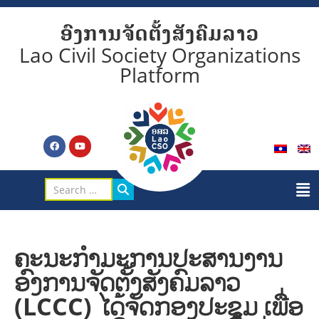
ອົງການຈັດຕັ້ງສັງຄົມລາວ
Lao Civil Society Organizations
Platform
ຄະນະກຳມະການປະສານງານ
ອົງການຈັດຕັ້ງສັງຄົມລາວ
(LCCC) ໄດ້ຈັດກອງປະຊຸມ ເພື່ອ