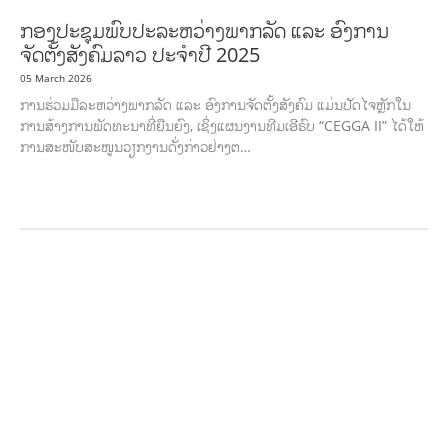
ກອງປະຊຸມພົບປະລະຫວ່າງພາກລັດ ແລະ ອົງການ
ຈັດຕັ້ງສັງຄົມລາວ ປະຈຳປີ 2025
05 March 2026
ການຮ່ວມມືລະຫວ່າງພາກລັດ ແລະ ອົງການຈັດຕັ້ງສັງຄົມ ແມ່ນປັດໄຈຫຼັກໃນ
ການສ້າງການພັດທະນາທີ່ຍືນຍົງ, ເຊິ່ງແຜນງານທີມເອີຣົບ “CEGGA II” ໄດ້ໃຫ້
ການສະໜັບສະໜູນວຽກງານດັ່ງກ່າວຢ່າງຕ…
AGRICULTURE AND HANDICRAFT
AGRICULTURE, FORESTRY & RURAL
DEVELOPMENT
CAPACITY BUILDING,
COMMUNITY
DEVELOPMENT
ECONOMICS, INFORMATION, CULTURE &
TOURISM
EDUCATION
EDUCATION &
SPORTS
ENVIRONMENT
FORESTS
GENDER AND
LAW
GENERAL
GOOD GOVERNANCE
HEALTH AND
AGRICULTURE
HEALTH EDUCATION
HUMANITARIAN
LABOR AND SOCIAL