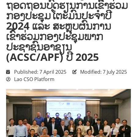
ຖອດຖອນບົດຮຽນການເຂົ້າຮ່ວມ
ກອງປະຊຸມໂຕະມົນປະຈຳປີ
2024 ແລະ ສະຫຼຸບຜົນການ
ເຂົ້າຮ່ວມກອງປະຊຸມພາກ
ປະຊາຊົນອາຊຽນ
(ACSC/APF) ປີ 2025
Published: 7 April 2025
Modified: 7 July 2025
Lao CSO Platform