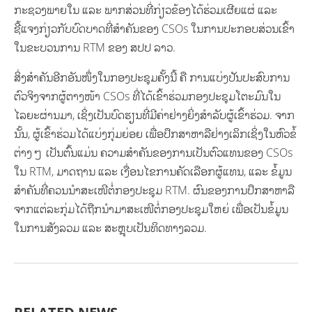
ກະຊວງພາຍໃນ ແລະ ພາກສ່ວນທີ່ກ່ຽວຂ້ອງໄດ້ຮ່ວມເຜີຍແຜ່ ແລະ
ຊີ້ແຈງກ່ຽວກັບບົດບາດທີ່ສຳຄັນຂອງ CSOs ໃນການປະກອບສ່ວນເຂົ້າ
ໃນຂະບວນການ RTM ຂອງ ສປປ ລາວ.
ສິ່ງສຳຄັນອີກອັນໜຶ່ງໃນກອງປະຊຸມຄັ້ງນີ້ ຄື ການແບ່ງປັນປະສົບການ
ຕົວຈິງຈາກຜູ້ຕາງໜ້າ CSOs ທີ່ໄດ້ເຂົ້າຮ່ວມກອງປະຊຸມໂຕະມົນໃນ
ໄລຍະຜ່ານມາ, ເຊິ່ງເປັນບົດຮຽນທີ່ມີຄ່າຢ່າງຍິ່ງສຳລັບຜູ້ເຂົ້າຮ່ວມ. ຈາກ
ນັ້ນ, ຜູ້ເຂົ້າຮ່ວມໄດ້ແບ່ງກຸ່ມຍ່ອຍ ເພື່ອປຶກສາຫາລືຢ່າງເລິກເຊິ່ງໃນຫົວຂໍ້
ຕ່າງໆ ເປັນຕົ້ນແມ່ນ ຄວາມສຳຄັນຂອງການເປັນຕົວແທນຂອງ CSOs
ໃນ RTM, ມາດຖານ ແລະ ເງື່ອນໄຂການຄັດເລືອກຜູ້ແທນ, ແລະ ຂໍ້ມູນ
ສຳຄັນທີ່ຄວນນຳສະເໜີຕໍ່ກອງປະຊຸມ RTM. ຜົນຂອງການປຶກສາຫາລື
ຈາກແຕ່ລະກຸ່ມໄດ້ຖືກນຳມາສະເໜີຕໍ່ກອງປະຊຸມໃຫຍ່ ເພື່ອເປັນຂໍ້ມູນ
ໃນການສັງລວມ ແລະ ສະຫຼຸບເປັນທິດທາງລວມ.