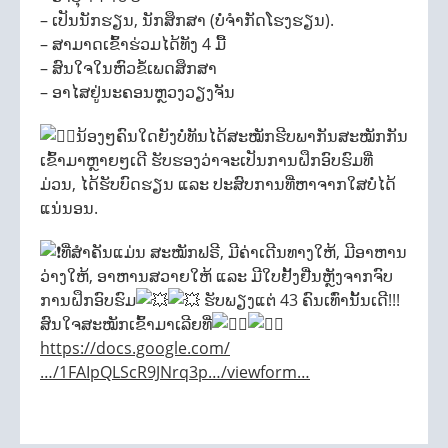
– ເປັນນັກຮຽນ, ນັກສຶກສາ (ບໍ່ຈໍາກັດໂຮງຮຽນ).
– ສາມາດເຂົ້າຮ່ວມໄດ້ທັງ 4 ມື້
– ສົນໃຈໃນຫົວຂໍ້ເພດສຶກສາ
– ອາໄສຢູ່ນະຄອນຫຼວງວຽງຈັນ
ນ້ອງໆຄົນໃດຍັງບໍ່ທັນໄດ້ສະໝັກຮີບພາກັນສະໝັກກັນ
ເຂົ້າມາຫຼາຍໆເດີ ຮັບຮອງວ່າຈະເປັນການຝຶກອົບຮົມທີ່
ມ່ວນ, ໄດ້ຮັບບົດຮຽນ ແລະ ປະສົບການທີ່ຫາຈາກໃສບໍ່ໄດ້
ແນ່ນອນ.
ທີ່ສໍາຄັນແມ່ນ ສະໝັກຟຣີ, ມີຄ່າເດີນທາງໃຫ້, ມີອາຫານ
ວ່າງໃຫ້, ອາຫານສວາຍໃຫ້ ແລະ ມີໃບຢັ້ງຢື່ນຫຼັງຈາກຈົບ
ການຝຶກອົບຮົມ
ຮັບພຽງແຕ່ 43 ຄົນເທົ່ານັ້ນເດີ!!!
ສົນໃຈສະໝັກເຂົ້າມາເລີຍທີ່
https://docs.google.com/
…/1FAIpQLScR9JNrq3p…/viewform…