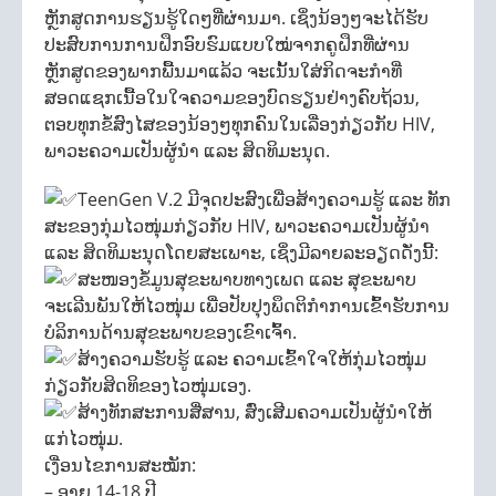
ຫຼັກສູດການຮຽນຮູ້ໃດໆທີ່ຜ່ານມາ. ເຊິ່ງນ້ອງໆຈະໄດ້ຮັບ
ປະສົບການການຝຶກອົບຮົມແບບໃໝ່ຈາກຄູຝຶກທີ່ຜ່ານ
ຫຼັກສູດຂອງພາກພື້ນມາແລ້ວ ຈະເນັ້ນໃສ່ກິດຈະກໍາທີ່
ສອດແຊກເນື້ອໃນໃຈຄວາມຂອງບົດຮຽນຢ່າງຄົບຖ້ວນ,
ຕອບທຸກຂໍ້ສົງໄສຂອງນ້ອງໆທຸກຄົນໃນເລື່ອງກ່ຽວກັບ HIV,
ພາວະຄວາມເປັນຜູ້ນໍາ ແລະ ສິດທິມະນຸດ.
TeenGen V.2 ມີຈຸດປະສົງເພື່ອສ້າງຄວາມຮູ້ ແລະ ທັກ
ສະຂອງກຸ່ມໄວໜຸ່ມກ່ຽວກັບ HIV, ພາວະຄວາມເປັນຜູ້ນໍາ
ແລະ ສິດທິມະນຸດໂດຍສະເພາະ, ເຊິ່ງມີລາຍລະອຽດດັ່ງນີ້:
ສະໜອງຂໍ້ມູນສຸຂະພາບທາງເພດ ແລະ ສຸຂະພາບ
ຈະເລີນພັນໃຫ້ໄວໜຸ່ມ ເພື່ອປັບປຸງພຶດຕິກຳການເຂົ້າຮັບການ
ບໍລິການດ້ານສຸຂະພາບຂອງເຂົາເຈົ້າ.
ສ້າງຄວາມຮັບຮູ້ ແລະ ຄວາມເຂົ້າໃຈໃຫ້ກຸ່ມໄວໜຸ່ມ
ກ່ຽວກັບສິດທິຂອງໄວໜຸ່ມເອງ.
ສ້າງທັກສະການສື່ສານ, ສົ່ງເສີມຄວາມເປັນຜູ້ນໍາໃຫ້
ແກ່ໄວໜຸ່ມ.
ເງື່ອນໄຂການສະໝັກ:
– ອາຍຸ 14-18 ປີ