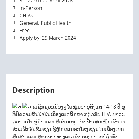
31 March - 7 April 2026
In-Person
CHIAs
General, Public Health
Free
Apply by
: 29 March 2024
Description
ຂໍເຊີນຊວນນ້ອງໆໄວໜຸ່ມອາຍຸຕັ້ງແຕ່ 14-18 ປີ ຜູ້
ທີ່ມີຄວາມສົນໃຈໃນເລື່ອງເພດສຶກສາ ກ່ຽວກັບ HIV, ພາວະ
ຄວາມເປັນຜູ້ນໍາ ແລະ ສິດທິມະນຸດ ຮີບຟ້າວສະໝັກເຂົ້າມາ
ຮ່ວມຝຶກອົບຮົມຮຽນຮູ້ຫຼັກສູດນອກໂຮງຮຽນໃນເລື່ອງເພດ
ສຶກສາ ແລະ ສຸຂະພາບທາງເພດ ຮັບຮອງວ່າຈະບໍ່ຊ້ຳກັບ