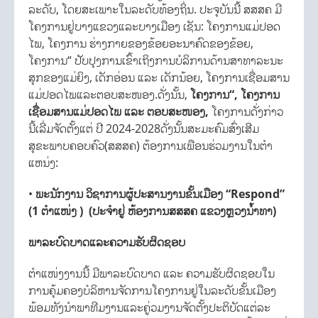
ລະດັບ, ໂດຍສະເພາະໃນລະດັບທ້ອງຖິ່ນ. ປະຈຸບັນນີ້ ສສສຄ ມີ
ໂຄງການຢູ່ບາງແຂວງແລະບາງເມືອງ ເຊັນ: ໂຄງການແມ່ປອດ
ໄພ, ໂຄງການ ຮ່າງກາຍຂອງຂ້ອຍອະນາຄົດຂອງຂ້ອຍ,
ໂຄງການ“ ປັບປຸງການເຂົ້າເຖິງການບໍລິການດ້ານສາທາລະນະ
ສຸກຂອງແມ່ຍິງ, ເດັກອ່ອນ ແລະ ເດັກນ້ອຍ, ໂຄງການເຊື່ອມສານ
ແມ່ປອດໄພແລະຕອບສະໜອງ.ດັ່ງນັ້ນ,
ໂຄງການ“, ໂຄງການ
ເຊື່ອມສານແມ່ປອດໄພ ແລະ ຕອບສະໜອງ,
ໂຄງການດັ່ງກ່າວ
ນີ້ເລີ່ມຈັດຕັ້ງແຕ່ ປີ 2024-2028ດັ່ງນັ້ນສະມະຄົມສົ່ງເສີມ
ສຸຂະພາບຄອບຄົວ(ສສສຄ) ຕ້ອງການເພືອນຮ່ວມງານໃນຕຳ
ແຫນ່ງ:
•
ພະນັກງານ ວິຊາການຜູ້ປະສານງານຂັ້ນເມືອງ “Respond”
(1 ຕຳແໜ່ງ )
(ປະຈຳຢູ່ ຫ້ອງການສສສຄ ແຂວງຫຼວງນໍ້າທາ)
ພາລະບົດບາດແລະຄວາມຮັບຜິດຊອບ
ຕຳແໜ່ງງານນີ້ ມີພາລະບົດບາດ ແລະ ຄວາມຮັບຜິດຊອບໃນ
ການຄຸ້ມຄອງບໍລິຫານຈັດການໂຄງການຢູ່ໃນລະດັບຂັ້ນເມືອງ
ພ້ອມທັງນໍາພາທີມງານແລະຄູ່ວມງານຈັດຕັ້ງປະຕິບັດແຕ່ລະ