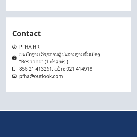
Contact
PFHA HR
ພະນັກງານ ວິຊາການຜູ້ປະສານງານຂັ້ນເມືອງ
“Respond” (1 ຕຳແໜ່ງ )
856 21 413261, ແຟັກ: 021 414918
pfha@outlook.com