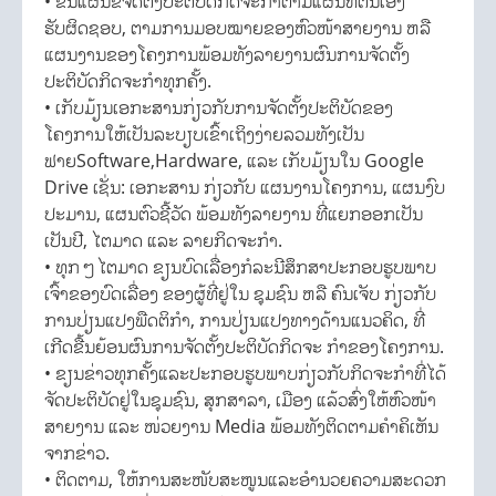
• ຂື້ນແຜນຂໍຈັດຕັ້ງປະຕິບັດກິດຈະກຳຕາມແຜນທີ່ຕົນເອງ
ຮັບຜິດຊອບ, ຕາມການມອບໝາຍຂອງຫົວໜ້າສາຍງານ ຫລື
ແຜນງານຂອງໂຄງການພ້ອມທັງລາຍງານຜົນການຈັດຕັ້ງ
ປະຕິບັດກິດຈະກຳທຸກຄັ້ງ.
• ເກັບມ້ຽນເອກະສານກ່ຽວກັບການຈັດຕັ້ງປະຕິບັດຂອງ
ໂຄງການໃຫ້ເປັນລະບຽບເຂົ້າເຖິງງ່າຍລວມທັງເປັນ
ຟາຍSoftware,Hardware, ແລະ ເກັບມ້ຽນໃນ Google
Drive ເຊັ່ນ: ເອກະສານ ກ່ຽວກັບ ແຜນງານໂຄງການ, ແຜນງົບ
ປະມານ, ແຜນຕົວຊີ້ວັດ ພ້ອມທັງລາຍງານ ທີ່ແຍກອອກເປັນ
ເປັນປີ, ໄຕມາດ ແລະ ລາຍກິດຈະກຳ.
• ທຸກໆໄຕມາດ ຂຽນບົດເລື່ອງກໍລະນີສຶກສາປະກອບຮູບພາບ
ເຈົ້າຂອງບົດເລື່ອງ ຂອງຜູ້ທີ່ຢູ່ໃນ ຊຸມຊົນ ຫລື ຄົນເຈັບ ກ່ຽວກັບ
ການປ່ຽນແປງພືດຕິກຳ, ການປ່ຽນແປງທາງດ້ານແນວຄິດ, ທີ່
ເກີດຂື້ນຍ້ອນຜົນການຈັດຕັ້ງປະຕິບັດກິດຈະ ກຳຂອງໂຄງການ.
• ຂຽນຂ່າວທຸກຄັ້ງແລະປະກອບຮູບພາບກ່ຽວກັບກິດຈະກຳທີ່ໄດ້
ຈັດປະຕິບັດຢູ່ໃນຊຸມຊົນ, ສຸກສາລາ, ເມືອງ ແລ້ວສົ່ງໃຫ້ຫົວໜ້າ
ສາຍງານ ແລະ ໜ່ວຍງານ Media ພ້ອມທັງຕິດຕາມຄໍາຄິເຫັນ
ຈາກຂ່າວ.
• ຕິດຕາມ, ໃຫ້ການສະໜັບສະໜູນແລະອຳນວຍຄວາມສະດວກ