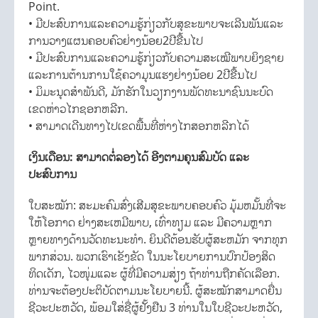
Point.
• ມີປະສົບການແລະຄວາມຮູ້ກ່ຽວກັບສຸຂະພາບຈະເລີນພັນແລະ
ການວາງແຜນຄອບຄົວຢ່າງນ້ອຍ2ປີຂື້ນໄປ
• ມີປະສົບການແລະຄວາມຮູ້ກ່ຽວກັບຄວາມສະເໝີພາບຍິງຊາຍ
ແລະການຕ້ານການໃຊ້ຄວາມຸນແຮງຢ່າງນ້ອຍ 2ປີຂື້ນໄປ
• ມິມະນຸດສຳພັນດີ, ມັກຮັກໃນວຽກງານພັດທະນາຊົນນະບົດ
ເຂດຫ່າວໄກຊອກຫລີກ.
• ສາມາດເດີນທາງໄປເຂດພື້ນທີ່ຫ່າງໄກສອກຫລີກໄດ້
ເງິນເດືອນ: ສາມາດຕໍ່ລອງໄດ້ ອີງຕາມຄຸນສົມບັດ ແລະ
ປະສົບການ
ໃບສະໝັກ: ສະມະຄົມສົ່ງເສີມສຸຂະພາບຄອບຄົວ ມຸ້ມຫມັ້ນທີ່ຈະ
ໃຫ້ໂອກາດ ຢ່າງສະເຫມີພາບ, ເທົ່າທຽມ ແລະ ມີຄວາມຫຼາກ
ຫຼາຍທາງດ້ານວັດທະນະທຳ. ຍິນດີຕ້ອນຮັບຜູ້ສະຫມັກ ຈາກທຸກ
ພາກສ່ວນ. ພວກເຮົາເຂັງຂັດ ໃນນະໂຍບາຍການປົກປ້ອງສິດ
ທິດເດັກ, ໄວໜຸ່ມແລະ ຜູ້ທີ່ມີຄວາມສ່ຽງ ຖ້າທ່ານຖືກຄັດເລືອກ.
ທ່ານຈະຕ້ອງປະຕິບັດຕາມນະໂຍບາຍນີ້. ຜູ້ສະໝັກສາມາດຍື່ນ
ຊີວະປະຫວັດ, ພ້ອມໃສ່ຊື່ຜູ້ຢັ້ງຢືນ 3 ທ່ານໃນໃບຊີວະປະຫວັດ,