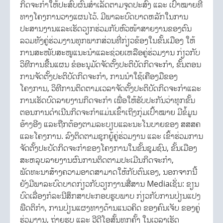
ກິດຈະກຳໃຫ້ປະສົບຜົນສໍາເລັດຕາມຈຸດປະສົງ ແລະ ເປົ້າໝາຍທີ່
ທາງໂຄງການວາງແຜນໄວ້. ມີພາລະບົດບາດຫລັກໃນການ
ປະສານງານແລະເຮັດວຽກຮ່ວມກັບຫົວໜ້າສາຍງານຂອງຕົນ
ລວມທັງຄູ່ຮ່ວມງານທຸກພາກສ່ວນທີ່ກ່ຽວຂ້ອງໃນຂັ້ນເມືອງ ໃຫ້
ການສະໜັບສະໜູແນະນໍາແລະຊ່ວຍເຫລືອຄູ່ຮ່ວມງານ ກ່ຽວກັບ
ວິທີການຂື້ນແຜນ ຂໍອະນຸມັດຈັດຕັ້ງປະຕິບັດກິດຈະກຳ, ຂັ້ນຕອນ
ການຈັດຕັ້ງປະຕິບັດກິດຈະກຳ, ການນໍາໃຊ້ເຄືອງມືຂອງ
ໂຄງການ, ວິທີການຕິດຕາມເວລາຈັດຕັ້ງປະຕິບັດກິດຈະກຳແລະ
ການເຮັດບົດລາຍງານກິດຈະກຳ ເພື່ອໃຫ້ຮັບປະກັນວ່າທຸກຂັ້ນ
ຕອນການດໍາເນີນກິດຈະກຳແມ່ນເຂົ້າເຖິງກຸ່ມເປົ້າໝາຍ ມີຂໍ້ມູນ
ອ້າງອີງ ແລະຖືກຕ້ອງຕາມລະບຽບແລະນະໂນບາຍຂອງ ສສສຄ
ແລະໂຄງການ. ລົງຕິດຕາມຊຸກຍູ້ຄູ່ຮ່ວມງານ ແລະ ເຂົ້າຮ່ວມການ
ຈັດຕັ້ງປະບັດກິດຈະກຳຂອງໂຄງການໃນຂັ້ນຊຸມຊົນ, ຂັ້ນເມືອງ
ສະຫລຸບລາຍງານຜົນການຕິດຕາມປະເມີນກິດຈະກຳ,
ພັດທະນາສ້າງຄວາມອາດສາມາດໃຫ້ກັບຕົນເອງ, ນອກຈາກນີ້
ຍັງມີພາລະບົດບາດກ່ຽວກັບວຽກງານສື່ສານ Mediaເຊັ່ນ: ຂຽນ
ບົດເລື່ອງກໍລະນີສຶກສາປະກອບຮູບພາບ ກ່ຽວກັບການປ່ຽນແປງ
ພືດຕິກຳ, ການປ່ຽນແຜງທາງດ້ານແນວຄິດ ຂອງຄົນເຈັບ ຂອງຄູ່
ຮ່ວມງານ, ຖ່າຍຮູບ ແລະ ວີດີໂອສັ້ນທຸກຄັ້ງ ໃນເວລາເຮັດ