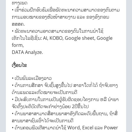
ທາງເພດ
• ເຂົ້າຮ່ວມຝຶກອົບຮົມເພື່ອພັດທະນາຄວາມສາມາດຂອງຕົນຕາມ
ການມອບໝາຍຂອງຫົວໜ້າສາຍງານ ແລະ ຂອງອົງກອນ
ສສສຄ.
• ພັດທະນາຄວາມອາດສາມາດຂອງຕົນໃນການນໍາໃຊ້
ເທັກໂນໂລຊີເຊັ່ນ: AI, KOBO, Google sheet, Google
form,
DATA Analyze.
ເງື່ອນໄຂ
• ເປັນພົນລະເມືອງລາວ
• ດ້ານການສືກສາ ຈົບຊັ້ນສູງຂື້ນໄປ ສາຂາໃດກໍ່ໄດ້ ຖ້າຈົບທາງ
ດ້ານແພດແລະກົດໝາຍຈະເປັນການດີ
• ມີປະສົບການໃນການເປັນຜູ້ຮັບຜິດຊອບໂຄງການ ຫລື ນໍາພາ
ຈັດຕັ້ງປະຕິບັດກີດຈະກຳຢ່າງນ້ອຍ 2ປີຂື້ນໄປ
• ດ້ານພາສາສາມາດສື່ສານພາສາອັງກິດລະດັບພື້ນຖານ, ຖ້າສື່
ສານພາສາຊົນເຜົ່າໄດ້ຈະເປັນການດີ
• ດ້ານຄອມພິວເຕີສາມາດນໍາໃຊ້ Word, Excel ແລະ Power