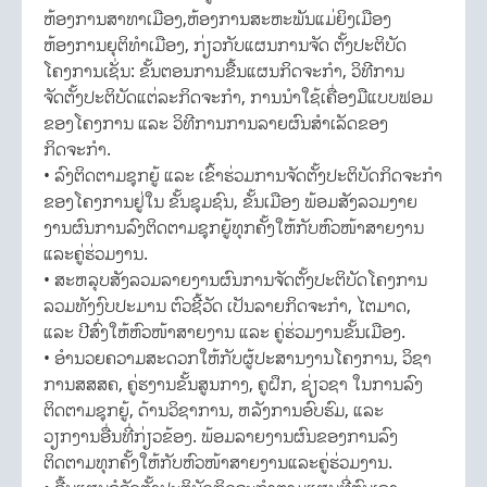
ຫ້ອງການສາທາເມືອງ,ຫ້ອງການສະຫະພັນແມ່ຍິງເມືອງ
ຫ້ອງການຍຸຕິທຳເມືອງ, ກ່ຽວກັບແຜນການຈັດ ຕັ້ງປະຕິບັດ
ໂຄງການເຊັ່ນ: ຂັ້ນຕອນການຂື້ນແຜນກິດຈະກຳ, ວິທີການ
ຈັດຕັ້ງປະຕິບັດແຕ່ລະກິດຈະກຳ, ການນໍາໃຊ້ເຄື່ອງມືແບບຟອມ
ຂອງໂຄງການ ແລະ ວິທີການການລາຍຜົນສໍາເລັດຂອງ
ກິດຈະກຳ.
• ລົງຕິດຕາມຊຸກຍູ້ ແລະ ເຂົ້າຮ່ວມການຈັດຕັ້ງປະຕິບັດກິດຈະກຳ
ຂອງໂຄງການຢູ່ໃນ ຂັ້ນຊຸມຊົນ, ຂັ້ນເມືອງ ພ້ອມສັງລວມງາຍ
ງານຜົນການລົງຕິດຕາມຊຸກຍູ້ທຸກຄັ້ງໃຫ້ກັບຫົວໜ້າສາຍງານ
ແລະຄູ່ຮ່ວມງານ.
• ສະຫລຸບສັງລວມລາຍງານຜົນການຈັດຕັ້ງປະຕິບັດໂຄງການ
ລວມທັງງົບປະມານ ຕົວຊີ້ວັດ ເປັນລາຍກິດຈະກຳ, ໄຕມາດ,
ແລະ ປີສົ່ງໃຫ້ຫົວໜ້າສາຍງານ ແລະ ຄູ່ຮ່ວມງານຂັ້ນເມືອງ.
• ອຳນວຍຄວາມສະດວກໃຫ້ກັບຜູ້ປະສານງານໂຄງການ, ວິຊາ
ການສສສຄ, ຄູ່ຮງານຂັ້ນສູນກາງ, ຄູຝຶກ, ຊ່ຽວຊາ ໃນການລົງ
ຕິດຕາມຊຸກຍູ້, ດ້ານວິຊາການ, ຫລັງການອົບຮົມ, ແລະ
ວຽກງານອື່ນທີ່ກ່ຽວຂ້ອງ. ພ້ອມລາຍງານຜົນຂອງການລົງ
ຕິດຕາມທຸກຄັ້ງໃຫ້ກັບຫົວໜ້າສາຍງານແລະຄູ່ຮ່ວມງານ.