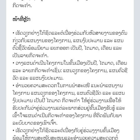
ກິດຈະກຳ.
ໜ້າທີ່ຫຼັກ
• ເຮັດວຽກຢ່າງໃກ້ຊິດແລະຕໍເນື່ອງຮ່ວມກັບຫົວສາຍງານຂອງຕົນ
ກ່ຽວກັບແຜນງານຂອງໂຄງການ, ແຜນງົບປະມານ ແລະ ແຜນ
ຕົວຊີ້ວັດພ້ອມນິຍາມ ແຍກອອກ ເປັນປີ, ໄຕມາດ, ເດືອນ ແລະ
ເປັນລາຍກິດຈະກຳ.
• ວາງແຜນດໍາເນີນໂຄງການໃນຂັ້ນເມືອງເປັນປີ, ໄຕມາດ, ເດືອນ
ແລະ ລາຍກກິດຈະກຳເຊັ່ນ: ແຜນວຽກຂອງໂຄງການ, ແຜນຕົວຊີ
ວັດ ແລະ ແແຜນງົບປະມານ.
• ອຳນວຍຄວາມສະດວກໃນການນໍາສະເໜີ ແນະນໍາແຜນງານ
ໂຄງການ ແຜນວຽກຂອງໂຄງການ, ແຜນຕົວຊີວັດ ແລະ ແແຜນ
ງົບປະມານ ເປັນປີ ໄຕມາດ ກິດຈະກຳ ໃຫ້ຄູ່ຮ່ວມງານເພື່ອໃຫ້
ຮັບປະກັນວ່າຄູ່ຮ່ວມງານແຕ່ລະພາກສ່ວນຢູ່ຂັ້ນເມືອງຮັບຮູ້ ແລະ
ເຂົ້າໃຈແຜນດໍາເນີນກິດຈະກຳຂອງໂຄງການ ທີ່ຕິດພັນກັບພາ
ລະບົບບາດຂອງເຂົາເຈົ້າ.
• ເຮັດວຽກຢ່າງໃກ້ຊິດແລະຕໍເນື່ອງກັບຄູ່ຮ່ວມງງານຂັ້ນເມືອງ
ພ້ອມໃຫ້ການສະໜັບສະໜູນແລະອຳນວຍຄວາມສະດວກຕໍ່