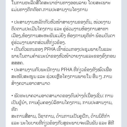
ໃນການຜະລີດສື່ໂຄສະນາຜ່ານທາງອອນລາຍ ໂດຍສະເພາະ
ແມ່ນທາງຕິກຕັອກ.ການປະສານງານໂຄງການ
• ປະສານງານຫລັກກັບຫົວໜ້າສາຍງານຂອງຕົນ, ໜ່ວຍງານ
ຕິດຕາມປະເມີນໂຄງການ ແລະ ຄູ່ຮ່ວມງານຫ້ອງການສາທາ
ເມືອງ,ຫ້ອງການສະຫະພັນແມ່ຍິງ ຫ້ອງການຍຸຕິທຳ ພ້ອມບັນດາ
ຄູ່ຮ່ວມງານພາກສ່ວນທີ່ກ່ຽວຂ້ອງ.
• ເປັນຕົວແທນຂອງ PFHA ເຂົ້າຮ່ວມກອງປະຊຸມພາຍໃນແລະ
ພາຍໃນຕາມຄໍາແນະນໍາຂອງຫົວໜ້າວາຍງານແລະຂອງອົງກອນ
ສສສຄ.
• ປະສານງານກັບພະນັກງານ PFHA ທີ່ກ່ຽວຂ້ອງທັງໝົດເພື່ອ
ສະໜັບສະໜູນ ແລະ ຊ່ວຍເຫຼືອໂຄງການພາຍໃນ ອື່ນໆ.ການ
ສ້າງຄວາມອາດສາມາດ
• ພັດທະນາຄວາມອາດສາມາດຂອງຕົນຢ່າງຕໍ່ເນື່ອງເຊັ່ນ: ການ
ເປັນຜູ້ນໍາ, ການຄຸ້ມຄອງບໍລິຫານໂຄງການ, ການປະສານງານ,
ທັກ
ສະການສື່ສານ, ວິຊາການ, ດ້ານການເປັນຄູຝຶກ, ດ້ານນິຕິກຳ
ແລະ ນະໂຍບາຍທີ່ກ່ຽວຂ້ອງກັບສຸຂະພາບຈະເລີນພັນ ແລະ ສິທີ