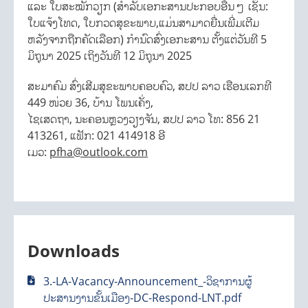
ແລະ ໃບສະໝັກວຽກ (ສໍາລັບເອກະສານປະກອບອື່ນໆ ເຊັ່ນ:
ໃບແຈ້ງໂທດ, ໃບກວດສຸຂະພາບ,ແມ່ນສາມາດຍື່ນເພີ່ມເຕີມ
ຫລັງຈາກຖືກຄັດເລືອກ) ກຳນົດສົ່ງເອກະສານ ຕັ້ງແຕ່ວັນທີ 5
ມິຖຸນາ 2025 ເຖິງວັນທີ 12 ມິຖຸນາ 2025
ສະມາຄົມ ສົ່ງເສີມສຸຂະພາບຄອບຄົວ, ສປປ ລາວ ເຮືອນເລກທີ
449 ໜ່ວຍ 36, ບ້ານ ໂພນເຄັ່ງ,
ໄຊເສດຖາ, ນະຄອນຫຼວງວຽງຈັນ, ສປປ ລາວ ໂທ: 856 21
413261, ແຟັກ: 021 414918 ອີ
ເມວ:
pfha@outlook.com
Downloads
3.-LA-Vacancy-Announcement_-ວິຊາການຜູ້
ປະສານງານຂັ້ນເມືອງ-DC-Respond-LNT.pdf