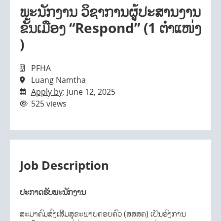
ພະນັກງານ ວິຊາການຜູ້ປະສານງານ
ຂັ້ນເມືອງ “Respond” (1 ຕຳແໜ່ງ
)
PFHA
Luang Namtha
Apply by
: June 12, 2025
525 views
Job Description
ປະກາດຮັບພະນັກງານ
ສະມາຄົມສົ່ງເສີມສຸຂະພາບຄອບຄົວ (ສສສຄ) ເປັນອົງການ