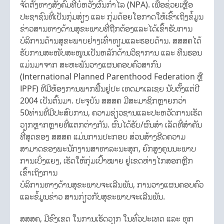
ຈັດຕັ້ງທາງສັງຄົມທີ່ບໍ່ຫວັງຜົນກຳໄລ (NPA). ເພື່ອຊ່ວຍເຫຼືອ
ປະຊາຊົນທີ່ເປັນກຸ່ມສ່ຽງ ແລະ ກຸ່ມດ້ອຍໂອກາດໃຫ້ເຂົ້າເຖິງຂໍ້ມູນ
ຂ່າວສານທາງດ້ານສຸຂະພາບທີ່ຖືກຕ້ອງແລະໄດ້ເຂົ້າຮັບການ
ບໍລິການດ້ານສຸຂະພາບຢ່າງເທົ່າທຽມແລະຮອບດ້ານ. ສສສຄໄດ້
ຮັບການສະໜັບສະໜູນເປັນຫລັກດ້ານວິຊາການ ແລະ ທຶນຮອນ
ແມ່ນມາຈາກ ສະຫະພັນວາງແຜນຄອບຄົວສາກົນ
(International Planned Parenthood Federation ຫຼື
IPPF) ທີມີຫ້ອງການພາກພື້ນຢູ່ປະ ເທດມາເລເຊຍ ນັບຕັ້ງແຕ່ປີ
2004 ເປັນຕົ້ນມາ. ປະຈຸບັນ ສສສຄ ມີສະມາຊິກຫຼາຍກວ່າ
50ທ່ານທີ່ມີປະສົບການ, ຄວາມຊ່ຽວຊານແລະປະຫວັດການເຮັດ
ວຽກຫຼາກຫຼາຍທີ່ແຕກຕ່າງກັນ. ຜົນໄດ້ຮັບ/ຜົນສຳ ເລັດທີ່ສໍາຄັນ
ທີ່ສຸດຂອງ ສສສຄ ແມ່ນການປະກອບ ສ່ວນສ້າງຂີດຄວາມ
ສາມາດຂອງພະນັກງານສາທາລະນະສຸກ, ຍົກສູງຄຸນນະພາບ
ການເບິ່ງແຍງ, ເຮັດໃຫ້ກຸ່ມເປົ້າໝາຍ ຢູ່ເຂດຫ່າງໄກສອກຫຼີກ
ເຂົ້າເຖິງການ
ບໍລິການທາງດ້ານສຸຂະພາບຈະເລີນພັນ, ການວາງແຜນຄອບຄົວ
ແລະຂໍ້ມູນຂ່າວ ສານກ່ຽວກັບສຸຂະພາບຈະເລີນພັນ.
ສສສຄ, ມີຂົງເຂດ ໃນການເຮັດວຽກ ໃນທົ່ວປະເທດ ແລະ ທຸກ