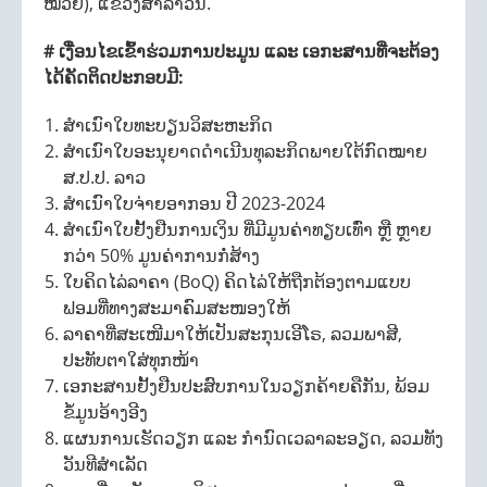
ໝ້ວຍ), ແຂວງສາລາວັນ.
# ເງື່ອນໄຂເຂົ້າຮ່ວມການປະມູນ ແລະ ເອກະສານທີ່ຈະຕ້ອງ
ໄດ້ຄັດຕິດປະກອບມີ:
ສຳເນົາໃບທະບຽນວິສະຫະກິດ
ສຳເນົາໃບອະນຸຍາດດຳເນີນທຸລະກິດພາຍໃຕ້ກົດໝາຍ
ສ.ປ.ປ. ລາວ
ສຳເນົາໃບຈ່າຍອາກອນ ປີ 2023-2024
ສຳເນົາໃບຢັ້ງຢືນການເງິນ ທີ່ມີມູນຄ່າທຽບເທົ່າ ຫຼື ຫຼາຍ
ກວ່າ 50% ມູນຄ່າການກໍ່ສ້າງ
ໃບຄິດໄລ່ລາຄາ (BoQ) ຄິດໄລ່ໃຫ້ຖືກຕ້ອງຕາມແບບ
ຟອມທີ່ທາງສະມາຄົມສະໜອງໃຫ້
ລາຄາທີ່ສະເໜີມາໃຫ້ເປັນສະກຸນເອີໂຣ, ລວມພາສີ,
ປະທັບຕາໃສ່ທຸກໜ້າ
ເອກະສານຢັ້ງຢືນປະສົບການໃນວຽກຄ້າຍຄືກັນ, ພ້ອມ
ຂໍ້ມູນອ້າງອີງ
ແຜນການເຮັດວຽກ ແລະ ກຳນົດເວລາລະອຽດ, ລວມທັງ
ວັນທີສຳເລັດ