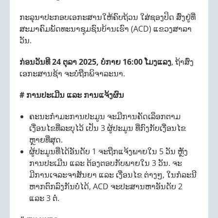
ກະລຸນາປະກອບເອກະສານໃຫ້ຄົບຖ້ວນ ໃສ່ຊອງປິດ ສົ່ງຢູ່ທີ່
ສະມາຄົມພັດທະນາຊຸມຊົນບ້ານເຮົາ (ACD) ແຂວງສາລາ
ວັນ.
ກ່ອນວັນທີ
24
ຕຸລາ
2025,
ບໍ່ກາຍ
16:00
ໂມງແລງ
, ຖ້າສົ່ງ
ເອກະສານຊ້າ ຈະບໍ່ຖືກພິຈາລະນາ.
# ການປະເມີນ ແລະ ການແຈ້ງຜົນ
ຄະນະກຳມະການປະມູນ ຈະມີການຄັດເລຶອກຕາມ
ເງື່ອນໄຂທີ່ລະບຸໄວ້ ເປັນ 3 ຜູ້ປະມູນ ທີ່ກົງກັບເງື່ອນໄຂ
ຫຼາຍທີ່ສຸດ.
ຜູ້ປະມູນທີ່ໄດ້ອັນດັບ 1 ຈະຖືກແຈ້ງພາຍໃນ 5 ວັນ ຫຼັງ
ການປະເມີນ ແລະ ຕ້ອງຕອບກັບພາຍໃນ 3 ວັນ. ຈະ
ມີການເຈລະຈາສັນຍາ ແລະ ເງື່ອນໄຂ ຕ່າງໆ, ໃນກໍລະນີ
ຫາກຕົກລົງກັນບໍ່ໄດ້, ACD ຈະປະສານຫາອັນດັບ 2
ແລະ 3 ຕໍ່.