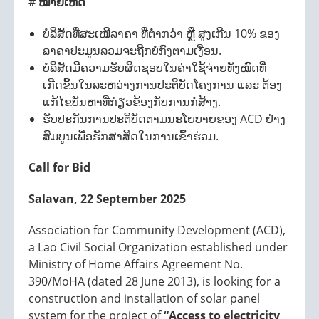
# ໝາຍເຫດ
ບໍລິສັດທີ່ສະເໜີລາຄາ ທີ່ຕ່ຳກວ່າ ຫຼື ສູງເກີນ 10% ຂອງ
ລາຄາປະມູນລວມຈະຖືກບໍ່ກົງຕາມເງື່ອນ.
ບໍລິສັດມີຄວາມຮັບຜິດຊອບໃນຄ່າໃຊ້ຈ່າຍທັງໝົດທີ່
ເກີດຂຶ້ນໃນລະຫວ່າງການປະຕິບັດໂຄງການ ແລະ ຕ້ອງ
ແກ້ໄຂບັນຫາທີ່ກ່ຽວຂ້ອງກັບການກໍ່ສ້າງ.
ຮັບປະກັນການປະຕິບັດຕາມນະໂຍບາຍຂອງ ACD ຢ່າງ
ສົມບູນເພື່ອຮັກສາສິດໃນການເຂົ້າຮ່ວມ.
Call for Bid
Salavan, 22 September 2025
Association for Community Development (ACD),
a Lao Civil Social Organization established under
Ministry of Home Affairs Agreement No.
390/MoHA (dated 28 June 2013), is looking for a
construction and installation of solar panel
system for the project of
“Access to electricity