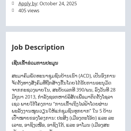
Apply by
: October 24, 2025
405 views
Job Description
ເຊີນເຂົ້າຮ່ວມການປະມູນ
ສະມາຄົມພັດທະນາຊຸມຊົນບ້ານເຮົາ (ACD), ເປັນອົງການ
ຈັດຕັ້ງທາງສັງຄົມທີ່ຖືກສ້າງຂື້ນໂດຍໄດ້ຮັບການອະນຸມັດ
ຈາກກະຊວງພາຍໃນ, ສະບັບເລກທີ 390/ພນ, ລົງວັນທີ 28
ມິຖຸນາ 2013, ກຳລັງຊອກຫາບໍລິສັດເພື່ອມາຕິດຕັ້ງໂຊລາ
ເຊວ ພາຍໃຕ້ໂຄງການ “ການເຂົ້າເຖິງໄຟຟ້າໂດຍຜ່ານ
ພະລັງງານໝູນວຽນໃຫ້ແກ່ຊຸມຊົນທຸກຍາກ” ໃນ 5 ບ້ານ
ເປົ້າໝາຍຂອງໂຄງການ: ປະສິງ (ເມືອງຕະໂອ້ຍ) ແລະ ລະ
ເລາະ, ອາຊິງເໜືອ, ອາຊິງໃຕ້, ແລະ ອາໂມນ (ເມືອງສະ