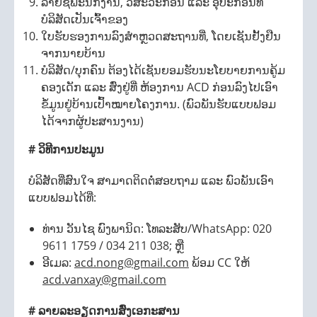
ລາຍຊື່ພະນັກງານ, ວິສະວະກອນ ແລະ ອຸປະກອນທີ່
ບໍລິສັດເປັນເຈົ້າຂອງ
ໃບຮັບຮອງການລົງສຳຫຼວດສະຖານທີ່, ໂດຍເຊັນຢັ້ງຢືນ
ຈາກນາຍບ້ານ
ບໍລິສັດ/ບຸກຄົນ ຕ້ອງໄດ້ເຊັນຍອມຮັບນະໂຍບາຍການຄູ້ມ
ຄອງເດັກ ແລະ ສົ່ງຢູ່ທີ່ ຫ້ອງການ ACD ກ່ອນລົງໄປເອົາ
ຂໍ້ມູນຢູ່ບ້ານເປົ້າໝາຍໂຄງການ. (ພົວພັນຮັບແບບຟອມ
ໄດ້ຈາກຜູ້ປະສານງານ)
# ວິທີການປະມູນ
ບໍລິສັດທີ່ສົນໃຈ ສາມາດຕິດຕໍ່ສອບຖາມ ແລະ ພົວພັນເອົາ
ແບບຟອມໄດ້ທີ່:
ທ່ານ ວັນໄຊ ພົງພານິດ: ໂທລະສັບ/WhatsApp: 020
9611 1759 / 034 211 038; ຫຼື
ອີເມລ:
acd.nong@gmail.com
ພ້ອມ CC ໃຫ້
acd.vanxay@gmail.com
# ລາຍລະອຽດການສົ່ງເອກະສານ