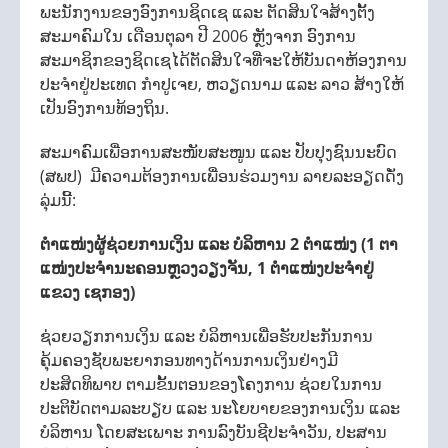
ພະນັກງານຂອງອົງການຊິດເຊ ແລະ ຕັດສິນໃຈສ້າງຕັ້ງ
ສະມາຄົມໃນ ເດືອນຕຸລາ ປີ 2006 ຫຼັງຈາກ ອົງການ
ສະມາຊິກຂອງຊິດເຊໄດ້ຕັດສິນໃຈທີ່ຈະໃຫ້ບັນດາຫ້ອງການ
ປະຈໍາຢູ່ປະເທດ ກໍາປູເຈຍ, ຫວຽດນາມ ແລະ ລາວ ສ້າງໃຫ້
ເປັນອົງການທ້ອງຖິນ.
ສະມາຄົມເພື່ອການສະໜັບສະໜູນ ແລະ ປັບປຸງຊົນນະບົດ
(ສພປ) ມີຄວາມຕ້ອງການເພື່ອນຮ່ວມງານ ລາຍລະອຽດດັ່ງ
ລຸ່ມນີ້:
ຕຳແໜ່ງຜູ້ຊ່ວຍການເງິນ ແລະ ບໍລິຫານ 2 ຕຳແໜ່ງ (1 ຕາ
ແໜ່ງປະຈຳນະຄອນຫຼວງວຽງຈັນ, 1 ຕຳແໜ່ງປະຈຳຢູ່
ແຂວງ ເຊກອງ)
ຊ່ວຍວຽກການເງິນ ແລະ ບໍລິຫານເພື່ອຮັບປະກັນການ
ຄຸ້ມຄອງຊັບພະຍາກອນທາງດ້ານການເງິນຢ່າງມີ
ປະສິດທິພາບ ຕາມຂັ້ນຕອນຂອງໂຄງການ ຊ່ວຍໃນການ
ປະຕິບັດຕາມລະບຽບ ແລະ ນະໂຍບາຍຂອງການເງິນ ແລະ
ບໍລິຫານ ໂດຍສະເພາະ ການລົງບັນຊີປະຈຳວັນ, ປະສານ