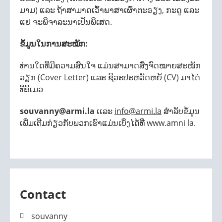
ມາມ) ແລະ ຖ້າສາມາດເວົ້າພາສາເຜົ່າຕະຣຽງ, ກະດູ ແລະ
ແຢ ຈະພິຈາລະນາເປັນພິເສດ.
ຂໍ້ມູນໃນການສະໝັກ:
ທ່ານໃດທີ່ມີຄວາມສົນໃຈ ແມ່ນສາມາດສົ່ງຈົດໝາຍສະໝັກ
ວຽກ (Cover Letter) ແລະ ຊີວະປະຫວັດຫຍໍ້ (CV) ມາໄດ່
ທີ່ອີເມວ
souvanny@armi.la
ເເລະ
info@armi.la
ສໍາລັບຂໍ້ມູນ
ເພີ່ມເຕີມກ່ຽວກັບພວກເຮົາແມ່ນເບິ່ງໄດ້ທີ່ www.amni la.
Contact
souvanny