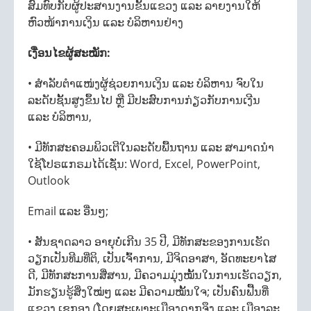
ສົມທົບກັບຜູ້ປະສານງານຂັ້ນແຂວງ ແລະ ລາຍງານໃຫ້
ຫົວໜ້າການເງິນ ແລະ ບໍລິຫານຢ່າງ
ເງື່ອນໄຂຜູ້ສະໝັກ:
• ສຳລັບຕຳແໜ່ງຜູ້ຊ່ວຍການເງິນ ແລະ ບໍລິຫານ ຈົບໃນ
ລະດັບຊັ້ນສູງຂຶ້ນໄປ ຫຼື ມີປະສົບການກ່ຽວກັບການເງີນ
ແລະ ບໍລິຫານ,
• ມີທັກສະຄອມພິວເຕີໃນລະດັບພື້ນຖານ ແລະ ສາມາດນໍາ
ໃຊ້ໂປຣແກຣມໄດ້ເຊັ່ນ: Word, Excel, PowerPoint,
Outlook
Email ແລະ ອື່ນໆ;
• ສັນຊາດລາວ ອາຍຸບໍ່ເກີນ 35 ປີ, ມີທັກສະຂອງການເຮັດ
ວຽກເປັນທີມທີ່ຕິ, ເປັນເຈົ້າການ, ມີຈິດອາສາ, ອັດທະຍາໄສ
ດີ, ມີທັກສະການສື່ສານ, ມີຄວາມມຸ່ງໝັ້ນໃນການເຮັດວຽກ,
ມັກຮຽນຮູ້ສິ່ງໃໝ່ໆ ແລະ ມີຄວາມໝັ້ນໃຈ; ເປັນຄົນຟື້ນທີ່
ແຂວງ ເຊກອງ (ໂດຍສະເພາະເມືອງດາກຈຶງ ແລະ ເມືອງລະ