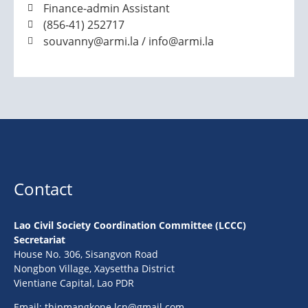
Finance-admin Assistant
(856-41) 252717
souvanny@armi.la / info@armi.la
Contact
Lao Civil Society Coordination Committee (LCCC)
Secretariat
House No. 306, Sisangvon Road
Nongbon Village, Xaysettha District
Vientiane Capital, Lao PDR
Email:
thipmangkone.lcn@gmail.com