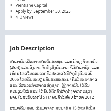
Vientiane Capital
Apply by
: September 30, 2023
413 views
Job Description
ສະມາຄົມເພື່ອການສະໜັບສະໜູນ ແລະ ປັບປຸງຊົນນະບົດ
(ສພປ) ແມ່ນອົງການຈັດຕັ້ງສັງຄົມລາວ ທີ່ມີສະມາຊິກ ແລະ
ເຄື່ອນໄຫວໃນຂອບເຂດທົ່ວປະເທດໄດ້ສ້າງຕັ້ງຂຶ້ນແຕ່ປີ
2006 ໂດຍຂື້ນທະບຽນກັບສະຫະສະມາຄົມວິທະຍາສາດ
ແລະ ວິສະວະກຳສາດແຫ່ງຊາດ, ຫຼັງຈາກນັ້ນໄດ້ຂື້ນ
ທະບຽນໃໝ່ ແລະ ໄດ້ຮັບຂໍ້ຕົກລົງສ້າງຕັ້ງຈາກກະຊວງ
ພາຍໃນສະບັບເລກທີ 511/ ພນລົງວັນທີ 9 ສິງຫາ 2012
ສະມາຄົມ ສພປ ເລີ່ມມາຈາກ ສະມາຊິກ 15 ທ່ານ ທີ່ເປັນ