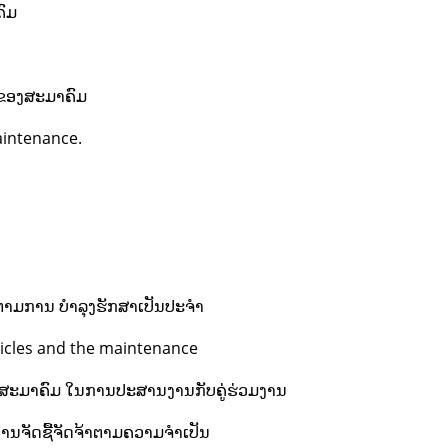
ຄົມ
 ຂອງສະມາຄົມ
maintenance.
ດຕາມການ ບຳລຸງຮັກສາເປັນປະຈຳ
hicles and the maintenance
ງານສະມາຄົມ ໃນການປະສານງານກັບຄູ່ຮ່ວມງານ
ານຈັດຊື້ຈັດຈ້າຕາມຄວາມຈໍາເປັນ