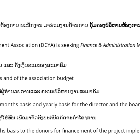
ມຕ້ອງການ ພະນັກງານ ມາຮ່ວມງານດ້ານການ
ຄຸ້ມຄອງບໍລິຫານຫ້ອງກາ
nt Association (DCYA) is seeking
Finance & Administration
M
ານ ແລະ ຄັງເງິນລວມຂອງສະມາຄົມ
s and of the association budget
ໃຫ້ຜູ້ອຳນວຍການແລະ ຄະນະບໍລິຫານງານສະມາຄົມ
months basis and yearly basis for the director and the boa
ໃຫ້ທຶນ ເພື່ອມາຈັດຕັ້ງປະຕິບັດກິດຈະກຳໂຄງການ
ths basis to the donors for financement of the project imp