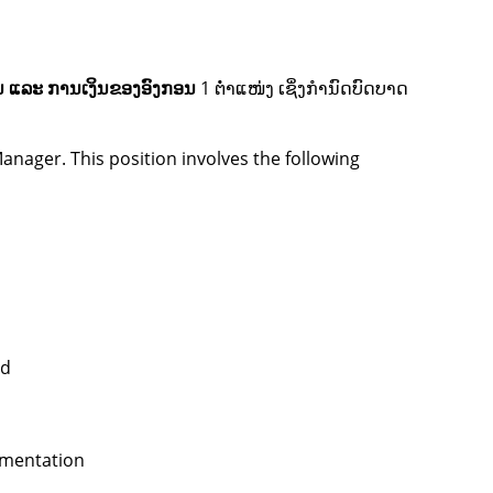
ນ ແລະ ການເງິນຂອງອົງກອນ
1 ຕໍ່າແໜ່ງ ເຊິ່ງກຳນົດບົດບາດ
anager. This position involves the following
rd
lementation