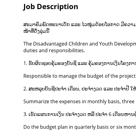
Job Description
ສະມາຄົມພັດທະນາເດັກ ແລະ ໄວໜຸ່ມດ້ອຍໂອກາດ ມີຄວາ
ໜ້າທີ່ດັ່ງລຸ່ມນີ້
The Disadvantaged Children and Youth Developme
duties and responsibilities.
1. ຮັບຜິດຊອບຄຸ້ມຄອງບັນຊີ ແລະ ຄຸ້ມຄອງການເງິນໂຄງກ
Responsible to manage the budget of the project
2. ສະຫລຸບບັນຊີປະຈຳ ເດືອນ, ປະຈຳງວດ ແລະ ປະຈຳປີ 
Summarize the expenses in monthly basis, three 
3. ເຮັດແຜນການເງິນ ປະຈຳງວດ ຫລື ປະຈຳ 6 ເດືອນຫານຜູ້
Do the budget plan in quarterly basis or six mon