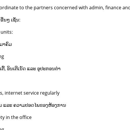
coordinate to the partners concerned with admin, finance a
່ນໆ ເຊັ່ນ:
units:
ະມາຄົມ
ng
ີ້, ອິນເຕີເນັດ ແລະ ອຸປະກອນຕ່າ
, internet service regularly
້ອມ ແລະ ຄວາມປອດໄພຂອງຫ້ອງການ
y in the office
ng