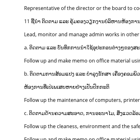
Representative of the director or the board to 
11 ຊີ້ນໍາ ຕິດຕາມ ແລະ ຄຸ້ມຄອງວຽກງານບໍລິຫານຫ້ອງການອື
Lead, monitor and manage admin works in other 
a. ຕິດຕາມ ແລະ ບັນທຶກການນໍາໃຊ້ອຸປະກອນຕ່າງໆຂອງສ
Follow up and make memo on office material usi
b. ຕິດຕາມການສ້ອມແປງ ແລະ ບຳລຸງຮັກສາ ເຄື່ອງຄອມພິວເຕ
ຫ້ອງການທີ່ເປ່ເພເສຍຫາຍຢ່າງເປັນປົກກະຕິ
Follow up the maintenance of computers, printers
c. ຕິດຕາມດ້ານຄວາມສະອາດ, ການອະນາໄມ, ສິ່ງແວດລ
Follow up the cleaness, environment and the safet
Follow up and make memo on office material usi