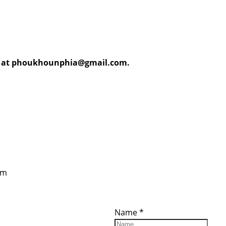
ail at phoukhounphia@gmail.com.
om
ces
Important
Subscribe
Links
Videos
Name
*
tion Form
Become a
d)
Member