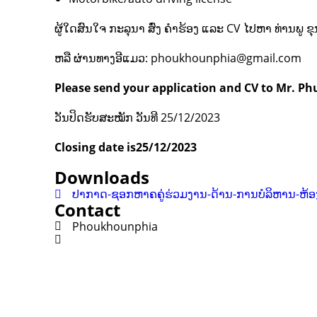
ຜູ້ໃດສົນໃຈ ກະລຸນາ ສົ່ງ ຄໍາຮ້ອງ ແລະ CV ໄປຫາ ທ່ານພູ 
ຫລື ຜ່ານທາງອີແມວ: phoukhounphia@gmail.com
Please send your application and CV to Mr. P
ວັນປິດຮັບສະໝັກ ວັນທີ 25/12/2023
Closing date is25/12/2023
Downloads
ປາກາດ-ຊອກຫາຄຄູ່ຮ່ວມງານ-ດ້ານ-ການບໍລິຫານ-ຫ້ອ
Contact
Phoukhounphia
Contact
Lao Civil Society Coordination Committee (LCCC) Sec
House No. 306, Sisangvon Road