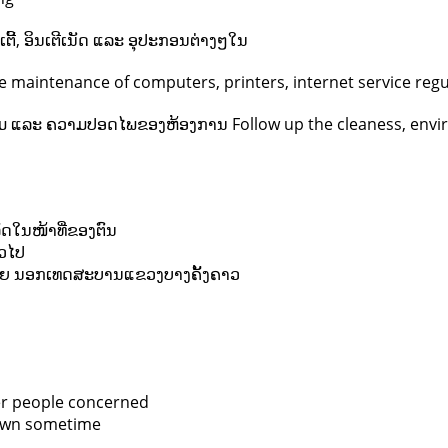
ີ້, ອິນເຕີເນັດ ແລະ ອຸປະກອນຕ່າງໆໃນ
e maintenance of computers, printers, internet service regu
 ແລະ ຄວາມປອດໄພຂອງຫ້ອງການ Follow up the cleaness, environ
ັດໃນໜ້າທີ່ຂອງຕົນ
່ວໄປ
ດອຍ ນອກເທດສະບານແຂວງບາງຄັ້ງຄາວ
er people concerned
town sometime