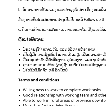
b. ຕິດຕາມການສ້ອມແປງ ແລະ ບຳລຸງຮັກສາ ເຄື່ອງຄອມພິວເຕ
ຫ້ອງການທີ່ເປ່ເພເສຍຫາຍຢ່າງເປັນປົກກະຕິ Follow up th
c. ຕິດຕາມດ້ານຄວາມສະອາດ, ການອະນາໄມ, ສິ່ງແວດລ້ອມ
ເງື່ອນໄຂພື້ນຖານ:
ມີຄວາມຮູ້ດ້ານການເງິນ ແລະ ບໍລິຫານຫ້ອງການ
ເປັນຜູ້ມີຄວາມມຸ້ງໝັ້ນໃນການເຮັດວຽກເພື່ອຄວາມສໍາເລ
ມີມະນຸດສຳພັນດີກັບທີມງານ, ຄູ່ຮ່ວມງານ ແລະ ບຸກຄົນທົ
ສາມາດອອກໄປເຮັດວຽກຢູ່ຊົນນະບົດໃນເຂດເມືອງພູ
ມີໃບຂັບຂີ່ລົດຈັກ ຫລື ລົດໃຫຍ່
Terms and conditions
Willing ness to work to complete work tasks
Good relationship with working team and oth
Able to work in rural areas of province down
Motorbike/auto driving license