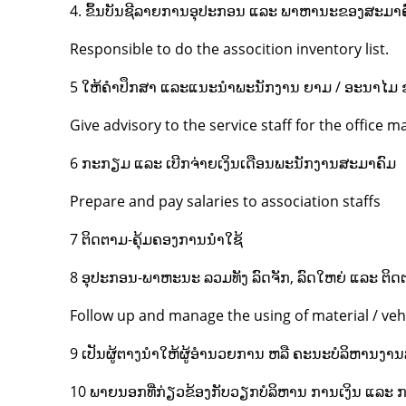
4. ຂຶ້ນບັນຊີລາຍການອຸປະກອນ ແລະ ພາຫານະຂອງສະມາ
Responsible to do the assocition inventory list.
5 ໃຫ້ຄໍາປຶກສາ ແລະແນະນໍາພະນັກງານ ຍາມ / ອະນາໄມ
Give advisory to the service staff for the office 
6 ກະກຽມ ແລະ ເບີກຈ່າຍເງິນເດືອນພະນັກງານສະມາຄົມ
Prepare and pay salaries to association staffs
7 ຕິດຕາມ-ຄຸ້ມຄອງການນໍາໃຊ້
8 ອຸປະກອນ-ພາຫະນະ ລວມທັງ ລົດຈັກ, ລົດໃຫຍ່ ແລະ ຕິ
Follow up and manage the using of material / ve
9 ເປັນຜູ້ຕາງນໍາໃຫ້ຜູ້ອໍານວຍການ ຫລື ຄະນະບໍລິຫານ
10 ພາຍນອກທີ່ກ່ຽວຂ້ອງກັບວຽກບໍລິຫານ ການເງິນ ແລະ ກ