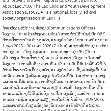
with provincial travel Reports to: Executive Director
About LaoCYDA The Lao Child and Youth Development
Association (LaoCYDA) is a national, locally led civil
society organization in Lao […]
ຕຳແໜ່ງ: ພະນັກງານສື່ສານ (Communications Officer)
ໂຄງການ: ການເສີມສ້າງຄວາມພ້ອມໃນການຮັບມືກັບໄພພິບັດໃຫ້ 5
ບ້ານເປົ້າໝາຍໃນເມືອງຄູນຄຳ, ແຂວງຄຳມ່ວນ ໄລຍະເວລາໂຄງການ:
1 ຕຸລາ 2025 – 30 ເມສາ 2026 (7 ເດືອນ) ສະຖານທີ່ເຮັດວຽກ: ບ້ານ
ຫນອງບອນ, ເມືອງ ໄຊເສດຖາ, ນະຄອນຫຼວງວຽງຈັນ (ມີການ
ເດີນທາງໄປບ້ານເປົ້າໝາຍ) ຄວາມເປັນມາຂອງໂຄງການໂດຍຫຍໍ້
ໂຄງການ “ການເສີມສ້າງຄວາມພ້ອມໃນການຮັບມືກັບໄພພິບັດໃຫ້ 5
ບ້ານເປົ້າໝາຍໃນເມືອງຄູນຄຳ, ແຂວງຄຳມ່ວນ” ມີຈຸດປະສົງເພື່ອຍົກ
ລະດັບຄວາມກຽມພ້ອມຂອງຊຸມຊົນໃນໄພພິບັດ ໂດຍຜ່ານການວາງ
ແຜນແບບມີສ່ວນຮ່ວມ, ການສ້າງຂີດຄວາມສາມາດ, ການຝຶກຊ້ອມ
ແຜນຮັບມື, ແລະກິດຈະກຳແລກປ່ຽນຄວາມຮູ້. ໂຄງການນີ້ດຳເນີນ
ການຮ່ວມມືຢ່າງໃກ້ສິດກັບອົງການປົກຄອງເມືອງແລະບ້ານ, ຄະນະ
ກຳມະການຄຸ້ມຄອງຄວາມສ່ຽງຈາກໄພພິບັດຂັ້ນບ້ານ (VDRMCs),
ແລະພາກສ່ວນທີ່ກ່ຽວຂ້ອງຂອງລັດຖະບານ ເພື່ອສ້າງກົນໄກການ