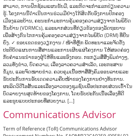
ສາມາດ, ການຝຶກຊ້ອມແຜນຮັບມື, ແລະກິດຈະກຳແລກປ່ຽນຄວາມ
ຮູ້. ໂຄງການນີ້ດຳເນີນການຮ່ວມມືຢ່າງໃກ້ສິດກັບອົງການປົກຄອງ
ເມືອງແລະບ້ານ, ຄະນະກຳມະການຄຸ້ມຄອງຄວາມສ່ຽງຈາກໄພພິບັດ
ຂັ້ນບ້ານ (VDRMCs), ແລະພາກສ່ວນທີ່ກ່ຽວຂ້ອງຂອງລັດຖະບານ
ເພື່ອສ້າງກົນໄກການຄຸ້ມຄອງຄວາມສ່ຽງຈາກໄພພິບັດ (DRM) ທີ່ຍືນ
ຍົງ. ✓ ຂອບເຂດຂອງວຽກງານ / ໜ້າທີ່ຫຼັກ ພັດທະນາແລະຈັດຕັ້ງ
ປະຕິບັດແຜນການສື່ສານແລະການເຜີຍແຜ່ໂຄງການ ໃຫ້ສອດຄ່ອງ
ກັບຄຳແນະນຳຂອງຜູ້ໃຫ້ທຶນແລະອົງກອນ. ກະກຽມສື່ສີ່ງພິມຕ່າງໆ,
ລວມທັງຂ່າວ, ບົດຄວາມ, ເລື່ອງລາວຄວາມສຳເລັດ, ເອະກະສານ
ຂໍ້ມູນ, ແລະຈົດໝາຍຂ່າວ. ຄວບຄຸມເນື້ອຫາສື່ສັງຄົມອອນລາຍແລະ
ຮັບປະກັນການອັບເດດຄວາມຄືບໜ້າຂອງໂຄງການຢ່າງທັນການ.
ຜະລິດວິດີໂອສັ້ນແລະເລື່ອງລາວຂອງຊຸມຊົນເພື່ອປະກອບສ່ວນເຂົ້າໃນ
ບົດລາຍງານສຸດທ້າຍຂອງໂຄງການ, ໂດຍຮັບປະກັນເນື້ອເລື່ອງທີ່ດີ
ແລະຮູບແບບປະກອບທີ່ສວຍງາມ. […]
Communications Advisor
Term of Reference (ToR) Communications Advisor