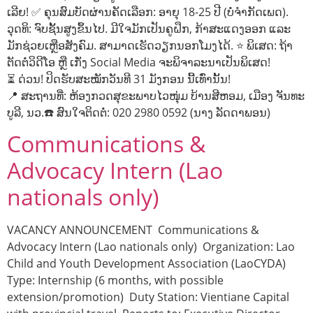
ເລີຍ! ✅ ຄຸນສົມບັດຜ່ານຄັດເລືອກ: ອາຍຸ 18-25 ປີ (ບໍ່ຈຳກັດເພດ).
ວຸດທິ: ຈົບຊັ້ນສູງຂຶ້ນໄປ. ມີໃຈມັກເປັນຄູຝຶກ, ກ້າສະແດງອອກ ແລະ
ມັກຊ່ວຍເຫຼືອສັງຄົມ. ສາມາດເຮັດວຽກນອກໂມງໄດ້. ⭐ ພິເສດ: ຖ້າ
ຕັດຕໍ່ວິດີໂອ ຫຼື ເກັ່ງ Social Media ຈະພິຈາລະນາເປັນພິເສດ!
⏳ ດ່ວນ! ປິດຮັບສະໝັກວັນທີ 31 ມັງກອນ ນີ້ເທົ່ານັ້ນ!
📍 ສະຖານທີ່: ຫ້ອງກວດສຸຂະພາບໄວໜຸ່ມ ບ້ານສີຫອມ, ເມືອງ ຈັນທະ
ບູລີ, ນວ.☎️ ສົນໃຈຕິດຕໍ່: 020 2980 0592 (ນາງ ລັດດາພອນ)
Communications &
Advocacy Intern (Lao
nationals only)
VACANCY ANNOUNCEMENT Communications &
Advocacy Intern (Lao nationals only) Organization: Lao
Child and Youth Development Association (LaoCYDA)
Type: Internship (6 months, with possible
extension/promotion) Duty Station: Vientiane Capital