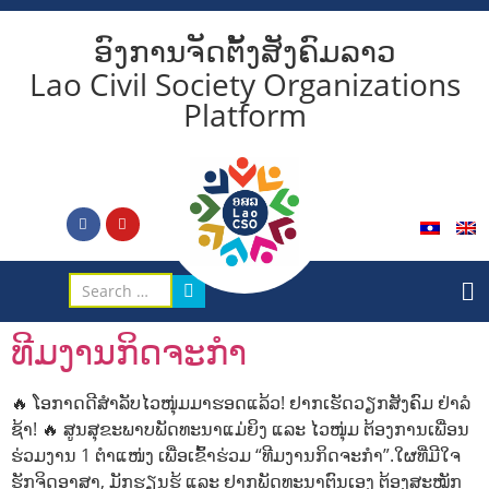
ອົງການຈັດຕັ້ງສັງຄົມລາວ
Lao Civil Society Organizations
Platform
ທີມງານກິດຈະກຳ
🔥 ໂອກາດດີສຳລັບໄວໜຸ່ມມາຮອດແລ້ວ! ຢາກເຮັດວຽກສັງຄົມ ຢ່າລໍ
ຊ້າ! 🔥 ສູນສຸຂະພາບພັດທະນາແມ່ຍິງ ແລະ ໄວໜຸ່ມ ຕ້ອງການເພື່ອນ
ຮ່ວມງານ 1 ຕຳແໜ່ງ ເພື່ອເຂົ້າຮ່ວມ “ທີມງານກິດຈະກຳ”.ໃຜທີ່ມີໃຈ
ຮັກຈິດອາສາ, ມັກຮຽນຮູ້ ແລະ ຢາກພັດທະນາຕົນເອງ ຕ້ອງສະໝັກ