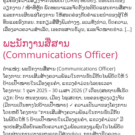
ຄຸ້ມຄອງຄວາມສ່ຽງຈາກໄພພິບັດ (DRM) ທີ່ຍືນຍົງ. ຂອບເຂດຂອງ
ວຽກງານ / ໜ້າທີ່ຫຼັກ ພັດທະນາແລະຈັດຕັ້ງປະຕິບັດແຜນການສື່ສານ
ແລະການເຜີຍແຜ່ໂຄງການ ໃຫ້ສອດຄ່ອງກັບຄຳແນະນຳຂອງຜູ້ໃຫ້
ທຶນແລະອົງກອນ. ກະກຽມສື່ສີ່ງພິມຕ່າງໆ, ລວມທັງຂ່າວ, ບົດຄວາມ,
ເລື່ອງລາວຄວາມສຳເລັດ, ເອະກະສານຂໍ້ມູນ, ແລະຈົດໝາຍຂ່າວ. […]
ພະນັກງານສື່ສານ
(Communications Officer)
ຕຳແໜ່ງ: ພະນັກງານສື່ສານ (Communications Officer)
ໂຄງການ: ການເສີມສ້າງຄວາມພ້ອມໃນການຮັບມືກັບໄພພິບັດໃຫ້ 5
ບ້ານເປົ້າໝາຍໃນເມືອງຄູນຄຳ, ແຂວງຄຳມ່ວນໄລຍະເວລາ
ໂຄງການ: 1 ຕຸລາ 2025 – 30 ເມສາ 2026 (7 ເດືອນ)ສະຖານທີ່ເຮັດ
ວຽກ: ບ້ານ ຫນອງບອນ, ເມືອງ ໄຊເສດຖາ, ນະຄອນຫຼວງວຽງຈັນ
(ມີການເດີນທາງໄປບ້ານເປົ້າໝາຍ) ✓ ຄວາມເປັນມາຂອງໂຄງການ
ໂດຍຫຍໍ້ ໂຄງການ “ການເສີມສ້າງຄວາມພ້ອມໃນການຮັບມືກັບ
ໄພພິບັດໃຫ້ 5 ບ້ານເປົ້າໝາຍໃນເມືອງຄູນຄຳ, ແຂວງຄຳມ່ວນ” ມີ
ຈຸດປະສົງເພື່ອຍົກລະດັບຄວາມກຽມພ້ອມຂອງຊຸມຊົນໃນໄພພິບັດ
ໂດຍຜ່ານການວາງແຜນແບບມີສ່ວນຮ່ວມ, ການສ້າງຂີດຄວາມ