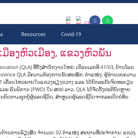
ia
Resources
Covid-19
ມືອງຫົວເມືອງ, ແຂວງຫົວພັນ
iation (QLA) ທີ່ຕັ້ງສຳນັກງານໃຫຍ່: ເຮືອນເລກທີ 41/03, ບ້ານໂພນ
province QLA ມີຄວາມຕ້ອງການຮັບສະໝັກ: ຕຳແໜ່ງ: ຜູ້ອຳນວຍຄວາມ
ີ 2011 ເຄື່ອນໄຫວພາຍໃນແຂວງຊຽງຂວາງ ແລະ ໄດ້ຍົກລະດັບຈົດທະບຽນ
ແລະ ຄົນພິການ (PWD) ໃນ ສປປ ລາວ. QLA ໄດ້ຈັດຕັ້ງປະຕິບັດຫຼາຍ
ຕິດຕາມຊຸກຍູ້ຜູ້ລອດຊີວິດ, ສໍາຫຼວດຜູ້ລອດຊີວິດຈາກລະເບີດບໍ່ທັນ
ວຊານດ້ານການລ້ຽງສັດ ຈຳນວນ: 02 ຕຳແໜ່ງ ສະຖານທີ່ປະຈຳການ: ແຂວງ