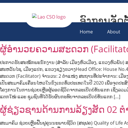
ອົງການຈັດຕ
Lao Civil S
Home
About
ຜູ້ອຳນວຍຄວາມສະດວກ (Facilitat
ປະກາດຮັບສະໝັກພະນັກງານ (ສຳລັບ ເມືອງຫົວເມືອງ, ແຂວງຫົວພັນ) ສະມາ
ສະຫວັນໄຊ, ເມືອງແປກ, ແຂວງຊຽງຂວາງHead Office: House No.41
ສະດວກ (Facilitator) ຈຳນວນ: 2 ຕຳແໜ່ງ ສະຖານທີ່ປະຈຳການ: ເມືອ
ເປັນສະມາຄົມເຄື່ອນໄຫວໃນຂົງເຂດທົ່ວປະເທດໃນປີ 2020 ເພື່ອຈຸດປະສ
ໂຄງການໃນການຊ່ວຍເຫຼືອຜູ້ລອດຊີວິດຈາກລະເບີດບໍ່ທັນແຕກ ເຊິ່ງລວມມີກ
ແຕກໃໝ່ ແລະ ຊຸມຊົນທີ່ໄດ້ຮັບຜົນກະທົບຈາກລະເບີດບໍ່ທັນແຕກ […]
ຜູ້ຊ່ຽວຊານດ້ານການລ້ຽງສັດ 02 ຕ
ສະມາຄົມ ຊ່ວຍເຫຼືອຟື້ນຟູຄຸນນະພາບຊີວິດ (ສຊຟຄ) Quality of Li