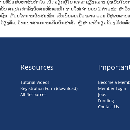
ານທີ່ບໍ່ແສວຫາຜົນກຳໄຣ ເຮັດວຽກຢູ່ໃນ ແຂວງຊຽງຂວາງ ມຸ່ງເນັ້ນໃນການ
ປະຈຸບັນ ສຊຟຄ ກຳລັງຮັບສະໝັກພະນັກງານໃໝ່ ຈຳນວນ 2 ຕຳແໜ່ງ ສຳລັບ
ມຊົນ. ເງື່ອນໄຂການຮັບສະໝັກ: ເປັນພົນລະເມືອງລາວ ແລະ ມີສຸຂະພ
ລ້ຽງສັດ, ວິທະຍາສາດການເກັບຮັກສາສັດ ຫຼື ສາຂາທີ່ກ່ຽວຂ້ອງ ມີປະສ
Resources
Important
Tutorial Videos
Become a Memb
Registration Form (download)
Member Login
All Resources
Jobs
Funding
Contact Us