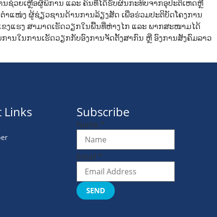
ຊ່ວຍເຫຼືອຜູ້ພິການ ແລະ ຄົນທີ່ໄດ້ຮັບຜົນກະທົບຈາກອຸປະຕິເຫດຫຼື
ຕຳແໜ່ງ ຜູ້ຊ່ຽວຊານດ້ານການລ້ຽງສັດ ເພື່ອຮ່ວມປະຕິບັດໂຄງການ
າບແຂງແຮງ ສາມາດເຮັດວຽກໃນພື້ນທີ່ຫ່າງໄກ ແລະ ພາກສະໜາມໄດ້
ົບການໃນການເຮັດວຽກກັບອົງການຈັດຕັ້ງສາກົນ ຫຼື ອົງການສັງຄົມລາວ
 Links
Subscribe
Name
*
er
Email
*
SEND