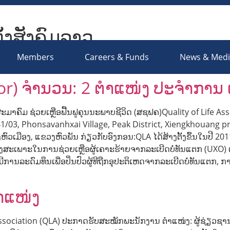
ັ້ງສັງຄົມລາວ
ociety Organizations Platform
Members
Careers & Funds
News & Med
or) ຈຳນວນ: 2 ຕຳແໜ່ງ ປະຈຳການ ເ
ຄົມ ຊ່ວຍເຫຼືອຟື້ນຟູຄຸນນະພາບຊີວິດ (ສຊຟຄ)Quality of Life Assoc
/03, Phonsavanhxai Village, Peak District, Xiengkhouang 
ງຫົວເມືອງ, ແຂວງຫົວພັນ ກ່ຽວກັບອົງກອນ:QLA ໄດ້ສ້າງຕັ້ງຂຶ້ນໃນປ
ົງສະເພາະໃນການຊ່ວຍເຫຼືອຜູ້ເຄາະຮ້າຍຈາກລະເບີດບໍ່ທັນແຕກ (UXO) 
ານລະດົມທຶນເພື່ອປິ່ນປົວຜູ້ທີຖືກອຸປະຕິເຫດຈາກລະເບີດບໍ່ທັນແຕກ, ການ
ຳແໜ່ງ
fe Association (QLA) ປະກາດຮັບສະໝັກພະນັກງານ ຕຳແໜ່ງ: ຜູ້ຊ່ຽ