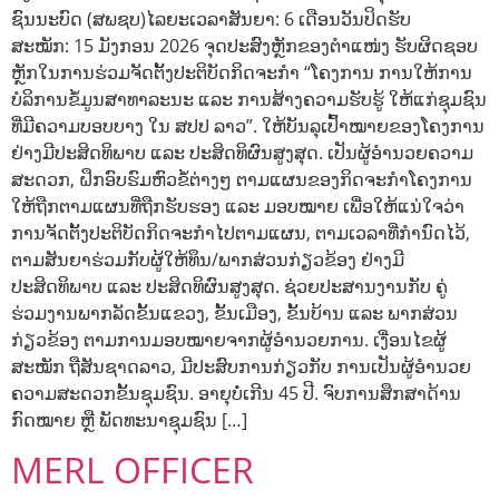
ຊົນນະບົດ (ສພຊບ)ໄລຍະເວລາສັນຍາ: 6 ເດືອນວັນປິດຮັບ
ສະໝັກ: 15 ມັງກອນ 2026 ຈຸດປະສົງຫຼັກຂອງຕຳແໜ່ງ ຮັບຜິດຊອບ
ຫຼັກໃນການຮ່ວມຈັດຕັ້ງປະຕິບັດກິດຈະກຳ “ໂຄງການ ການໃຫ້ການ
ບໍລິການຂໍ້ມູນສາທາລະນະ ແລະ ການສ້າງຄວາມຮັບຮູ້ ໃຫ້ແກ່ຊຸມຊົນ
ທີ່ມີຄວາມບອບບາງ ໃນ ສປປ ລາວ”. ໃຫ້ບັນລຸເປົ້າໝາຍຂອງໂຄງການ
ຢ່າງມີປະສິດທິພາບ ແລະ ປະສິດທິຜົນສູງສຸດ. ເປັນຜູ້ອຳນວຍຄວາມ
ສະດວກ, ຝຶກອົບຮົມຫົວຂໍ້ຕ່າງໆ ຕາມແຜນຂອງກິດຈະກຳໂຄງການ
ໃຫ້ຖືກຕາມແຜນທີ່ຖືກຮັບຮອງ ແລະ ມອບໝາຍ ເພື່ອໃຫ້ແນ່ໃຈວ່າ
ການຈັດຕັ້ງປະຕິບັດກິດຈະກຳໄປຕາມແຜນ, ຕາມເວລາທີ່ກຳນົດໄວ້,
ຕາມສັນຍາຮ່ວມກັບຜູ້ໃຫ້ທຶນ/ພາກສ່ວນກ່ຽວຂ້ອງ ຢ່າງມີ
ປະສິດທິພາບ ແລະ ປະສິດທິຜົນສູງສຸດ. ຊ່ວຍປະສານງານກັບ ຄູ່
ຮ່ວມງານພາກລັດຂັ້ນແຂວງ, ຂັ້ນເມືອງ, ຂັ້ນບ້ານ ແລະ ພາກສ່ວນ
ກ່ຽວຂ້ອງ ຕາມການມອບໝາຍຈາກຜູ້ອຳນວຍການ. ເງື່ອນໄຂຜູ້
ສະໝັກ ຖືສັນຊາດລາວ, ມີປະສົບການກ່ຽວກັບ ການເປັນຜູ້ອຳນວຍ
ຄວາມສະດວກຂັ້ນຊຸມຊົນ. ອາຍຸບໍ່ເກີນ 45 ປີ. ຈົບການສຶກສາດ້ານ
ກົດໝາຍ ຫຼື ພັດທະນາຊຸມຊົນ […]
MERL OFFICER