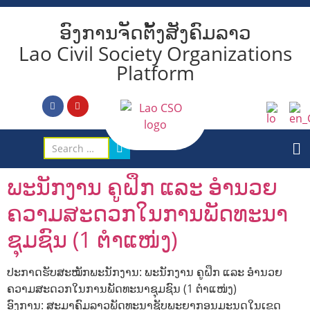
ອົງການຈັດຕັ້ງສັງຄົມລາວ
Lao Civil Society Organizations
Platform
ພະນັກງານ ຄູຝຶກ ແລະ ອຳນວຍ
ຄວາມສະດວກໃນການພັດທະນາ
ຊຸມຊົນ (1 ຕຳແໜ່ງ)
ປະກາດຮັບສະໝັກພະນັກງານ: ພະນັກງານ ຄູຝຶກ ແລະ ອຳນວຍ
ຄວາມສະດວກໃນການພັດທະນາຊຸມຊົນ (1 ຕຳແໜ່ງ)
ອົງການ: ສະມາຄົມລາວພັດທະນາຊັບພະຍາກອນມະນຸດໃນເຂດ