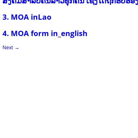
ສັງຄົມສຳລັບຄົນລາວທຸກຄົນ ເຊິ່ງໄດ້ຖືກຮັບ
3. MOA inLao
4. MOA form in_english
Next
→
Contact
Lao Civil Society Coordination Committee (LCCC) Secretariat
House No. 306, Sisangvon Road
Nongbon Village, Xaysettha District
Vientiane Capital, Lao PDR
Email:
thipmangkone.lcn@gmail.com
Email:
laocso.secretariat@gmail.com
Tel: +856 20 5636 0636
Tel: +856 30 9688 744
Opening Hours: Monday – Friday, 8:30 AM – 4:30 PM