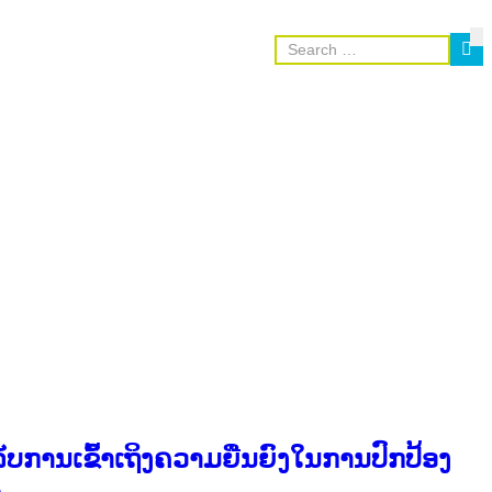
ບການເຂົ້າເຖິງຄວາມຍືນຍົງໃນການປົກປ້ອງ