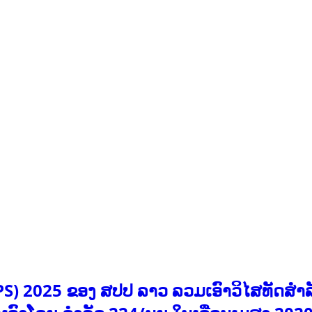
S) 2025 ຂອງ ສປປ ລາວ ລວມເອົາວິໄສທັດສຳລັ