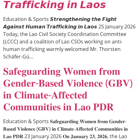
𝙏𝙧𝙖𝙛𝙛𝙞𝙘𝙠𝙞𝙣𝙜 𝙞𝙣 𝙇𝙖𝙤𝙨
Education & Sports 𝙎𝙩𝙧𝙚𝙣𝙜𝙩𝙝𝙚𝙣𝙞𝙣𝙜 𝙩𝙝𝙚 𝙁𝙞𝙜𝙝𝙩
𝘼𝙜𝙖𝙞𝙣𝙨𝙩 𝙃𝙪𝙢𝙖𝙣 𝙏𝙧𝙖𝙛𝙛𝙞𝙘𝙠𝙞𝙣𝙜 𝙞𝙣 𝙇𝙖𝙤𝙨 25 January 2026
Today, the Lao Civil Society Coordination Committee
(LCCC) and a coalition of Lao CSOs working on anti-
human trafficking warmly welcomed Mr. Thorsten
Schäfer-Gü…
𝐒𝐚𝐟𝐞𝐠𝐮𝐚𝐫𝐝𝐢𝐧𝐠 𝐖𝐨𝐦𝐞𝐧 𝐟𝐫𝐨𝐦
𝐆𝐞𝐧𝐝𝐞𝐫-𝐁𝐚𝐬𝐞𝐝 𝐕𝐢𝐨𝐥𝐞𝐧𝐜𝐞 (𝐆𝐁𝐕)
𝐢𝐧 𝐂𝐥𝐢𝐦𝐚𝐭𝐞-𝐀𝐟𝐟𝐞𝐜𝐭𝐞𝐝
𝐂𝐨𝐦𝐦𝐮𝐧𝐢𝐭𝐢𝐞𝐬 𝐢𝐧 𝐋𝐚𝐨 𝐏𝐃𝐑
Education & Sports 𝐒𝐚𝐟𝐞𝐠𝐮𝐚𝐫𝐝𝐢𝐧𝐠 𝐖𝐨𝐦𝐞𝐧 𝐟𝐫𝐨𝐦 𝐆𝐞𝐧𝐝𝐞𝐫-
𝐁𝐚𝐬𝐞𝐝 𝐕𝐢𝐨𝐥𝐞𝐧𝐜𝐞 (𝐆𝐁𝐕) 𝐢𝐧 𝐂𝐥𝐢𝐦𝐚𝐭𝐞-𝐀𝐟𝐟𝐞𝐜𝐭𝐞𝐝 𝐂𝐨𝐦𝐦𝐮𝐧𝐢𝐭𝐢𝐞𝐬 𝐢𝐧
𝐋𝐚𝐨 𝐏𝐃𝐑 23 January 2026 𝐎𝐧 𝐉𝐚𝐧𝐮𝐚𝐫𝐲 𝟐𝟑, 𝟐𝟎𝟐𝟔, the Lao