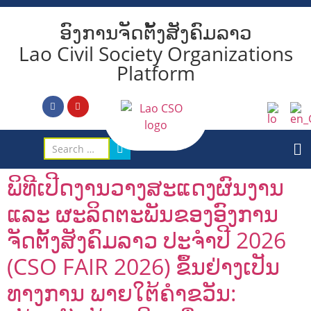
ອົງການຈັດຕັ້ງສັງຄົມລາວ
Lao Civil Society Organizations
Platform
ພິທີເປີດງານວາງສະແດງຜົນງານ
ແລະ ຜະລິດຕະພັນຂອງອົງການ
ຈັດຕັ້ງສັງຄົມລາວ ປະຈຳປີ 2026
(CSO FAIR 2026) ຂຶ້ນຢ່າງເປັນ
ທາງການ ພາຍໃຕ້ຄຳຂວັນ: