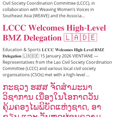
Civil Society Coordination Committee (LCCC), in
collaboration with Weaving Women’s Voices in
Southeast Asia (WEAVE) and the Associa…
𝐋𝐂𝐂𝐂 𝐖𝐞𝐥𝐜𝐨𝐦𝐞𝐬 𝐇𝐢𝐠𝐡-𝐋𝐞𝐯𝐞𝐥
𝐁𝐌𝐙 𝐃𝐞𝐥𝐞𝐠𝐚𝐭𝐢𝐨𝐧 🇱🇦🇩🇪
Education & Sports 𝐋𝐂𝐂𝐂 𝐖𝐞𝐥𝐜𝐨𝐦𝐞𝐬 𝐇𝐢𝐠𝐡-𝐋𝐞𝐯𝐞𝐥 𝐁𝐌𝐙
𝐃𝐞𝐥𝐞𝐠𝐚𝐭𝐢𝐨𝐧 🇱🇦🇩🇪 15 January 2026 VIENTIANE —
Representatives from the Lao Civil Society Coordination
Committee (LCCC) and various local civil society
organisations (CSOs) met with a high-level …
ກະຊວງ ຮສສ ຈັດສໍາມະນາ
ວິຊາການ ເນື່ອງໃນໂອກາດວັນ
ຄຸ້ມຄອງໄພພິບັດແຫ່ງຊາດ, ອາ
ຊຽນ ແລະ ວັນຫຼຸດຜ່ອນຄວາມ