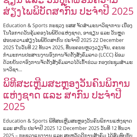
ສ່ຽງໄພພິບັດສາກົນ ປະຈໍາປີ 2025
Education & Sports ກະຊວງ ຮສສ ຈັດສໍາມະນາວິຊາການ ເນື່ອງ
ໃນໂອກາດວັນຄຸ້ມຄອງໄພພິບັດແຫ່ງຊາດ, ອາຊຽນ ແລະ ວັນຫຼຸດ
ຜ່ອນຄວາມສ່ຽງໄພພິບັດສາກົນ ປະຈໍາປີ 2025 22 December
2025 ໃນວັນທີ 22 ທັນວາ 2025, ທີ່ນະຄອນຫຼວງວຽງຈັນ, ຄະນະ
ກໍາມະການປະສານງານອົງການຈັດຕັ້ງສັງຄົມລາວ (LCCC) ພ້ອມ
ດ້ວຍບັນດາອົງການຈັດຕັ້ງສັງຄົມລາວໄດ້ເຂົ້າຮ່ວມ ກອງປະຊຸມສໍາມະ
ນາວິຊາ…
ພິທີສະເຫຼີມສະຫຼອງວັນຄົນພິການ
ແຫ່ງຊາດ ແລະ ສາກົນ ປະຈຳປີ
2025
Education & Sports ພິທີສະເຫຼີມສະຫຼອງວັນຄົນພິການແຫ່ງຊາດ
ແລະ ສາກົນ ປະຈຳປີ 2025 12 December 2025 ວັນທີ 12 ທັນວາ
2025 – ກະຊວງແຮງງານ ແລະ ສະຫວັດດີການສັງຄົມ ໄດ້ສົມທົບກັບ