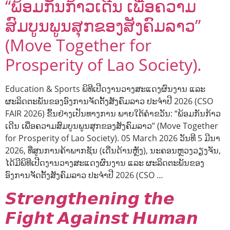
“ພ້ອມກັນກ້າວເດີນ ເພື່ອຄວາມ
ສົມບູນພູນສຸກຂອງສັງຄົມລາວ”
(Move Together for
Prosperity of Lao Society).
Education & Sports ພິທີເປີດງານວາງສະແດງຜົນງານ ແລະ
ຜະລິດຕະພັນຂອງອົງການຈັດຕັ້ງສັງຄົມລາວ ປະຈຳປີ 2026 (CSO
FAIR 2026) ຂຶ້ນຢ່າງເປັນທາງການ ພາຍໃຕ້ຄຳຂວັນ: “ພ້ອມກັນກ້າວ
ເດີນ ເພື່ອຄວາມສົມບູນພູນສຸກຂອງສັງຄົມລາວ” (Move Together
for Prosperity of Lao Society). 05 March 2026 ວັນທີ 5 ມີນາ
2026, ທີ່ສູນການຄ້າພາກຊັນ (ເດີ່ນດ້ານຫຼັງ), ນະຄອນຫຼວງວຽງຈັນ,
ໄດ້ມີພິທີເປີດງານວາງສະແດງຜົນງານ ແລະ ຜະລິດຕະພັນຂອງ
ອົງການຈັດຕັ້ງສັງຄົມລາວ ປະຈຳປີ 2026 (CSO …
𝙎𝙩𝙧𝙚𝙣𝙜𝙩𝙝𝙚𝙣𝙞𝙣𝙜 𝙩𝙝𝙚
𝙁𝙞𝙜𝙝𝙩 𝘼𝙜𝙖𝙞𝙣𝙨𝙩 𝙃𝙪𝙢𝙖𝙣