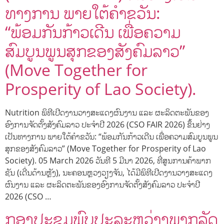
ທາງການ ພາຍໃຕ້ຄຳຂວັນ:
“ພ້ອມກັນກ້າວເດີນ ເພື່ອຄວາມ
ສົມບູນພູນສຸກຂອງສັງຄົມລາວ”
(Move Together for
Prosperity of Lao Society).
Nutrition ພິທີເປີດງານວາງສະແດງຜົນງານ ແລະ ຜະລິດຕະພັນຂອງ
ອົງການຈັດຕັ້ງສັງຄົມລາວ ປະຈຳປີ 2026 (CSO FAIR 2026) ຂຶ້ນຢ່າງ
ເປັນທາງການ ພາຍໃຕ້ຄຳຂວັນ: “ພ້ອມກັນກ້າວເດີນ ເພື່ອຄວາມສົມບູນພູນ
ສຸກຂອງສັງຄົມລາວ” (Move Together for Prosperity of Lao
Society). 05 March 2026 ວັນທີ 5 ມີນາ 2026, ທີ່ສູນການຄ້າພາກ
ຊັນ (ເດີ່ນດ້ານຫຼັງ), ນະຄອນຫຼວງວຽງຈັນ, ໄດ້ມີພິທີເປີດງານວາງສະແດງ
ຜົນງານ ແລະ ຜະລິດຕະພັນຂອງອົງການຈັດຕັ້ງສັງຄົມລາວ ປະຈຳປີ
2026 (CSO …
ກອງປະຊຸມພົບປະລະຫວ່າງພາກລັດ