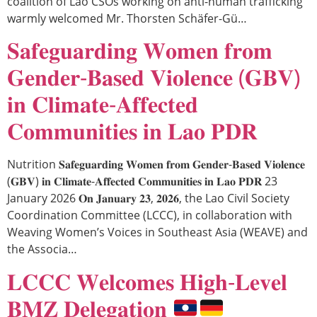
coalition of Lao CSOs working on anti-human trafficking
warmly welcomed Mr. Thorsten Schäfer-Gü…
𝐒𝐚𝐟𝐞𝐠𝐮𝐚𝐫𝐝𝐢𝐧𝐠 𝐖𝐨𝐦𝐞𝐧 𝐟𝐫𝐨𝐦
𝐆𝐞𝐧𝐝𝐞𝐫-𝐁𝐚𝐬𝐞𝐝 𝐕𝐢𝐨𝐥𝐞𝐧𝐜𝐞 (𝐆𝐁𝐕)
𝐢𝐧 𝐂𝐥𝐢𝐦𝐚𝐭𝐞-𝐀𝐟𝐟𝐞𝐜𝐭𝐞𝐝
𝐂𝐨𝐦𝐦𝐮𝐧𝐢𝐭𝐢𝐞𝐬 𝐢𝐧 𝐋𝐚𝐨 𝐏𝐃𝐑
Nutrition 𝐒𝐚𝐟𝐞𝐠𝐮𝐚𝐫𝐝𝐢𝐧𝐠 𝐖𝐨𝐦𝐞𝐧 𝐟𝐫𝐨𝐦 𝐆𝐞𝐧𝐝𝐞𝐫-𝐁𝐚𝐬𝐞𝐝 𝐕𝐢𝐨𝐥𝐞𝐧𝐜𝐞
(𝐆𝐁𝐕) 𝐢𝐧 𝐂𝐥𝐢𝐦𝐚𝐭𝐞-𝐀𝐟𝐟𝐞𝐜𝐭𝐞𝐝 𝐂𝐨𝐦𝐦𝐮𝐧𝐢𝐭𝐢𝐞𝐬 𝐢𝐧 𝐋𝐚𝐨 𝐏𝐃𝐑 23
January 2026 𝐎𝐧 𝐉𝐚𝐧𝐮𝐚𝐫𝐲 𝟐𝟑, 𝟐𝟎𝟐𝟔, the Lao Civil Society
Coordination Committee (LCCC), in collaboration with
Weaving Women’s Voices in Southeast Asia (WEAVE) and
the Associa…
𝐋𝐂𝐂𝐂 𝐖𝐞𝐥𝐜𝐨𝐦𝐞𝐬 𝐇𝐢𝐠𝐡-𝐋𝐞𝐯𝐞𝐥
𝐁𝐌𝐙 𝐃𝐞𝐥𝐞𝐠𝐚𝐭𝐢𝐨𝐧