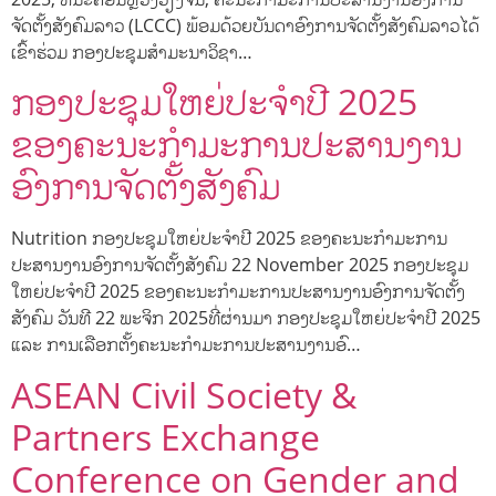
ຈັດຕັ້ງສັງຄົມລາວ (LCCC) ພ້ອມດ້ວຍບັນດາອົງການຈັດຕັ້ງສັງຄົມລາວໄດ້
ເຂົ້າຮ່ວມ ກອງປະຊຸມສໍາມະນາວິຊາ…
ກອງປະຊຸມໃຫຍ່ປະຈໍາປີ 2025
ຂອງຄະນະກໍາມະການປະສານງານ
ອົງການຈັດຕັ້ງສັງຄົມ
Nutrition ກອງປະຊຸມໃຫຍ່ປະຈໍາປີ 2025 ຂອງຄະນະກໍາມະການ
ປະສານງານອົງການຈັດຕັ້ງສັງຄົມ 22 November 2025 ກອງປະຊຸມ
ໃຫຍ່ປະຈໍາປີ 2025 ຂອງຄະນະກໍາມະການປະສານງານອົງການຈັດຕັ້ງ
ສັງຄົມ ວັນທີ 22 ພະຈິກ 2025ທີ່ຜ່ານມາ ກອງປະຊຸມໃຫຍ່ປະຈໍາປີ 2025
ແລະ ການເລືອກຕັ້ງຄະນະກໍາມະການປະສານງານອົ…
ASEAN Civil Society &
Partners Exchange
Conference on Gender and