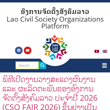
ອົງການຈັດຕັ້ງສັງຄົມລາວ
Lao Civil Society Organizations
Platform
ພິທີເປີດງານວາງສະແດງຜົນງານ
ແລະ ຜະລິດຕະພັນຂອງອົງການ
ຈັດຕັ້ງສັງຄົມລາວ ປະຈຳປີ 2026
(CSO FAIR 2026) ຂຶ້ນຢ່າງເປັນ