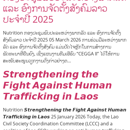
ແລະ ອົງການຈັດຕັ້ງສັງຄົມລາວ
ປະຈຳປີ 2025
Nutrition ກອງປະຊຸມພົບປະລະຫວ່າງພາກລັດ ແລະ ອົງການຈັດຕັ້ງ
ສັງຄົມລາວ ປະຈຳປີ 2025 05 March 2026 ການຮ່ວມມືລະຫວ່າງພາກ
ລັດ ແລະ ອົງການຈັດຕັ້ງສັງຄົມ ແມ່ນປັດໄຈຫຼັກໃນການສ້າງການ
ພັດທະນາທີ່ຍືນຍົງ, ເຊິ່ງແຜນງານທີມເອີຣົບ “CEGGA II” ໄດ້ໃຫ້ການ
ສະໜັບສະໜູນວຽກງານດັ່ງກ່າວຢ່າງຕ…
𝙎𝙩𝙧𝙚𝙣𝙜𝙩𝙝𝙚𝙣𝙞𝙣𝙜 𝙩𝙝𝙚
𝙁𝙞𝙜𝙝𝙩 𝘼𝙜𝙖𝙞𝙣𝙨𝙩 𝙃𝙪𝙢𝙖𝙣
𝙏𝙧𝙖𝙛𝙛𝙞𝙘𝙠𝙞𝙣𝙜 𝙞𝙣 𝙇𝙖𝙤𝙨
Nutrition 𝙎𝙩𝙧𝙚𝙣𝙜𝙩𝙝𝙚𝙣𝙞𝙣𝙜 𝙩𝙝𝙚 𝙁𝙞𝙜𝙝𝙩 𝘼𝙜𝙖𝙞𝙣𝙨𝙩 𝙃𝙪𝙢𝙖𝙣
𝙏𝙧𝙖𝙛𝙛𝙞𝙘𝙠𝙞𝙣𝙜 𝙞𝙣 𝙇𝙖𝙤𝙨 25 January 2026 Today, the Lao
Civil Society Coordination Committee (LCCC) and a