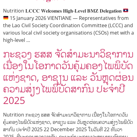
Nutrition 𝐋𝐂𝐂𝐂 𝐖𝐞𝐥𝐜𝐨𝐦𝐞𝐬 𝐇𝐢𝐠𝐡-𝐋𝐞𝐯𝐞𝐥 𝐁𝐌𝐙 𝐃𝐞𝐥𝐞𝐠𝐚𝐭𝐢𝐨𝐧
15 January 2026 VIENTIANE — Representatives from
the Lao Civil Society Coordination Committee (LCCC) and
various local civil society organisations (CSOs) met with a
high-level …
ກະຊວງ ຮສສ ຈັດສໍາມະນາວິຊາການ
ເນື່ອງໃນໂອກາດວັນຄຸ້ມຄອງໄພພິບັດ
ແຫ່ງຊາດ, ອາຊຽນ ແລະ ວັນຫຼຸດຜ່ອນ
ຄວາມສ່ຽງໄພພິບັດສາກົນ ປະຈໍາປີ
2025
Nutrition ກະຊວງ ຮສສ ຈັດສໍາມະນາວິຊາການ ເນື່ອງໃນໂອກາດວັນ
ຄຸ້ມຄອງໄພພິບັດແຫ່ງຊາດ, ອາຊຽນ ແລະ ວັນຫຼຸດຜ່ອນຄວາມສ່ຽງໄພພິບັດ
ສາກົນ ປະຈໍາປີ 2025 22 December 2025 ໃນວັນທີ 22 ທັນວາ
2025, ທີ່ນະຄອນຫຼວງວຽງຈັນ, ຄະນະກໍາມະການປະສານງານອົງການ