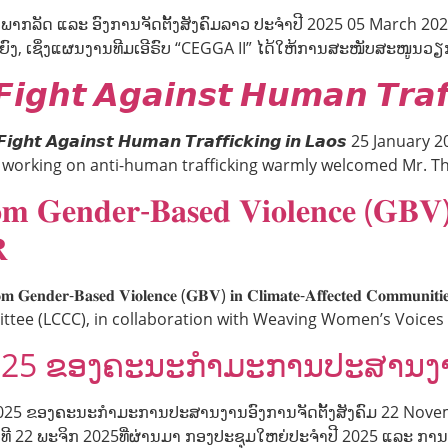
າກລັດ ແລະ ອົງການຈັດຕັ້ງສັງຄົມລາວ ປະຈຳປີ 2025 05 March 202
ຍົງ, ເຊິ່ງແຜນງານທີມເອີຣົບ “CEGGA II” ໄດ້ໃຫ້ການສະໜັບສະໜູນວຽ
𝙞𝙜𝙝𝙩 𝘼𝙜𝙖𝙞𝙣𝙨𝙩 𝙃𝙪𝙢𝙖𝙣 𝙏𝙧𝙖𝙛
𝙁𝙞𝙜𝙝𝙩 𝘼𝙜𝙖𝙞𝙣𝙨𝙩 𝙃𝙪𝙢𝙖𝙣 𝙏𝙧𝙖𝙛𝙛𝙞𝙘𝙠𝙞𝙣𝙜 𝙞𝙣 𝙇𝙖𝙤𝙨 2
s working on anti-human trafficking warmly welcomed Mr. 
𝐦 𝐆𝐞𝐧𝐝𝐞𝐫-𝐁𝐚𝐬𝐞𝐝 𝐕𝐢𝐨𝐥𝐞𝐧𝐜𝐞 (𝐆𝐁𝐕) 

𝐝𝐞𝐫-𝐁𝐚𝐬𝐞𝐝 𝐕𝐢𝐨𝐥𝐞𝐧𝐜𝐞 (𝐆𝐁𝐕) 𝐢𝐧 𝐂𝐥𝐢𝐦𝐚𝐭𝐞-𝐀𝐟𝐟𝐞𝐜𝐭𝐞𝐝 𝐂𝐨𝐦𝐦𝐮𝐧
ommittee (LCCC), in collaboration with Weaving Women’s Voic
025 ຂອງຄະນະກໍາມະການປະສານງານອ
 2025 ຂອງຄະນະກໍາມະການປະສານງານອົງການຈັດຕັ້ງສັງຄົມ 22 Nove
ທີ 22 ພະຈິກ 2025ທີ່ຜ່ານມາ ກອງປະຊຸມໃຫຍ່ປະຈໍາປີ 2025 ແລະ ກ