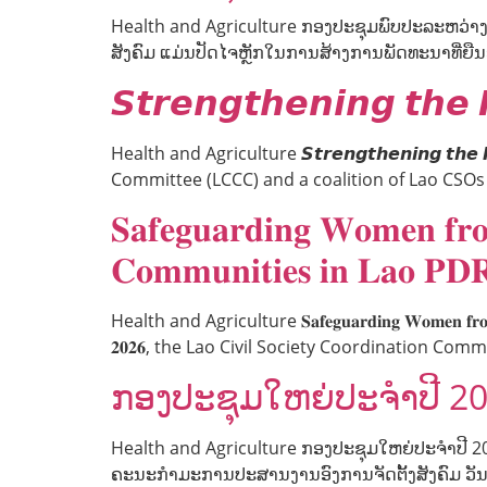
Health and Agriculture ກອງປະຊຸມພົບປະລະຫວ່າງພ
ສັງຄົມ ແມ່ນປັດໄຈຫຼັກໃນການສ້າງການພັດທະນາທີ່ຍືນ
𝙎𝙩𝙧𝙚𝙣𝙜𝙩𝙝𝙚𝙣𝙞𝙣𝙜 𝙩𝙝𝙚 
Health and Agriculture 𝙎𝙩𝙧𝙚𝙣𝙜𝙩𝙝𝙚𝙣𝙞𝙣𝙜 𝙩𝙝𝙚 
Committee (LCCC) and a coalition of Lao CSO
𝐒𝐚𝐟𝐞𝐠𝐮𝐚𝐫𝐝𝐢𝐧𝐠 𝐖𝐨𝐦𝐞𝐧 𝐟𝐫𝐨
𝐂𝐨𝐦𝐦𝐮𝐧𝐢𝐭𝐢𝐞𝐬 𝐢𝐧 𝐋𝐚𝐨 𝐏𝐃
Health and Agriculture 𝐒𝐚𝐟𝐞𝐠𝐮𝐚𝐫𝐝𝐢𝐧𝐠 𝐖𝐨𝐦𝐞𝐧 𝐟𝐫𝐨𝐦 𝐆𝐞
𝟐𝟎𝟐𝟔, the Lao Civil Society Coordination C
ກອງປະຊຸມໃຫຍ່ປະຈໍາປີ 2
Health and Agriculture ກອງປະຊຸມໃຫຍ່ປະຈໍາປີ
ຄະນະກໍາມະການປະສານງານອົງການຈັດຕັ້ງສັງຄົມ ວັນ