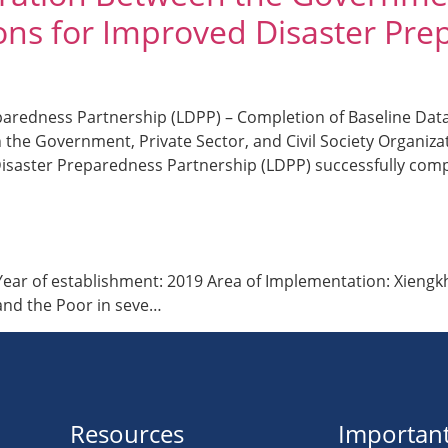
tions for Improved Disaster Pr
paredness Partnership (LDPP) – Completion of Baseline Data
 the Government, Private Sector, and Civil Society Organiz
saster Preparedness Partnership (LDPP) successfully compl
5 Year of establishment: 2019 Area of Implementation: Xie
 and the Poor in seve…
Resources
Important