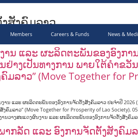
ັ້ງສັງຄົມລາວ
ociety Organizations Platform
Members
Careers & Funds
News & Med
ງານ ແລະ ຜະລິດຕະພັນຂອງອົງການຈັ
້ນຢ່າງເປັນທາງການ ພາຍໃຕ້ຄຳຂວັນ: 
ຄົມລາວ” (Move Together for Pr
ນງານ ແລະ ຜະລິດຕະພັນຂອງອົງການຈັດຕັ້ງສັງຄົມລາວ ປະຈຳປີ 2026 (
ງສັງຄົມລາວ” (Move Together for Prosperity of Lao Society). 05
ທີເປີດງານວາງສະແດງຜົນງານ ແລະ ຜະລິດຕະພັນຂອງອົງການຈັດຕັ້ງສັງຄົ
ກລັດ ແລະ ອົງການຈັດຕັ້ງສັງຄົມ