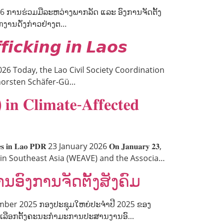
6 ການຮ່ວມມືລະຫວ່າງພາກລັດ ແລະ ອົງການຈັດຕັ້ງ
ກງານດັ່ງກ່າວຢ່າງຕ…
𝙞𝙘𝙠𝙞𝙣𝙜 𝙞𝙣 𝙇𝙖𝙤𝙨
5 January 2026 Today, the Lao Civil Society Coordination
Thorsten Schäfer-Gü…
𝐧 𝐂𝐥𝐢𝐦𝐚𝐭𝐞-𝐀𝐟𝐟𝐞𝐜𝐭𝐞𝐝
𝐭𝐢𝐞𝐬 𝐢𝐧 𝐋𝐚𝐨 𝐏𝐃𝐑 23 January 2026 𝐎𝐧 𝐉𝐚𝐧𝐮𝐚𝐫𝐲 𝟐𝟑,
es in Southeast Asia (WEAVE) and the Associa…
ົງການຈັດຕັ້ງສັງຄົມ
mber 2025 ກອງປະຊຸມໃຫຍ່ປະຈໍາປີ 2025 ຂອງ
ານເລືອກຕັ້ງຄະນະກໍາມະການປະສານງານອົ…