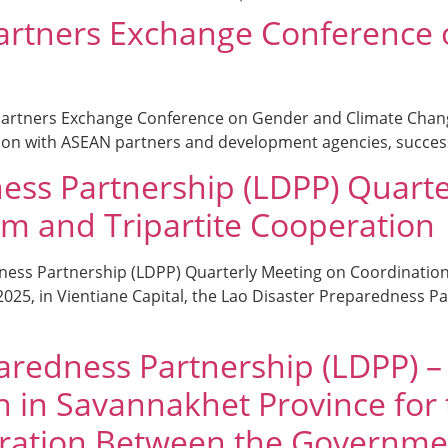
 Partners Exchange Conference
& Partners Exchange Conference on Gender and Climate Chan
ion with ASEAN partners and development agencies, success
ess Partnership (LDPP) Quart
m and Tripartite Cooperation
dness Partnership (LDPP) Quarterly Meeting on Coordinatio
025, in Vientiane Capital, the Lao Disaster Preparedness P
aredness Partnership (LDPP) –
n in Savannakhet Province for 
ration Between the Government