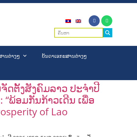
ສານຕ່າງໆ
ບັນດາເອກະສານຕ່າງໆ
ດຕັ້ງສັງຄົມລາວ ປະຈຳປີ
“ພ້ອມກັນກ້າວເດີນ ເພື່ອ
osperity of Lao