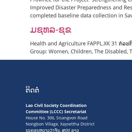
Improved Disaster Preparedness and Resp
completed baseline data collection in S
ມຊທລ-ຊຂ
Health and Agriculture FAPPL.XK 31 ກໍລະ
Group: Women, Children, The Disabled, T
ຕິດຕໍ່
Lao Civil Society Coordination
Committee (LCCC) Secretariat
House No. 306, Sisangvon Road
Nongbon Village, Xaysettha District
ນະຄອນຫຼວງວຽງຈັນ, ສປປ ລາວ