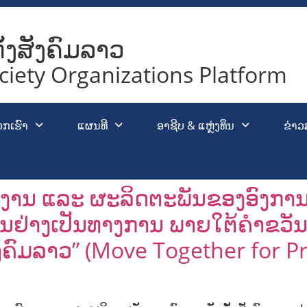
ັ້ງສັງຄົມລາວ
ociety Organizations Platform
ວກເຮົາ
ແຜນທີ
ອາຊີບ & ແຫຼ່ງທຶນ
ຂ່າວ
ງານ ແລະ ຜະລິດຕະພັນຂອງອົງການຈັ
້ນຢ່າງເປັນທາງການ ພາຍໃຕ້ຄຳຂວັນ: 
ຄົມລາວ” (Move Together for Pr