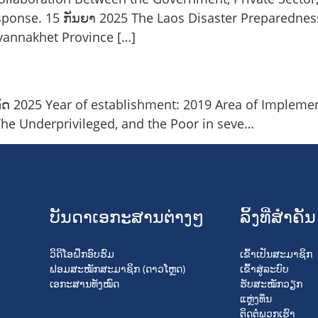
onse. 15 ກັນຍາ 2025 The Laos Disaster Preparedness
avannakhet Province […]
ກົດ 2025 Year of establishment: 2019 Area of Impleme
he Underprivileged, and the Poor in seve…
ບັນດາເອກະສານຕ່າງໆ
ລິ້ງທີ່ສໍາຄັນ
ວິດິໂອຝຶກອົບຮົມ
ເຂົ້າເປັນສະມາຊິກ
ຟອມສະໝັກສະມາຊິກ (ດາວໂຫຼດ)
ເຂົ້າສູ່ລະບົບ
ເອກະສານທັງໝົດ
ຮັບສະໝັກວຽກ
ແຫຼ່ງທຶນ
ຕິດຕໍ່ພວກເຮົາ