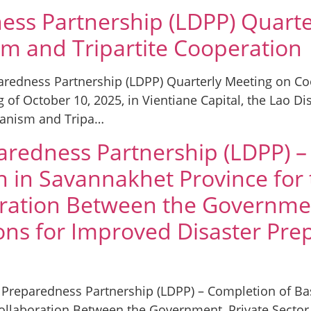
ess Partnership (LDPP) Quart
m and Tripartite Cooperation
paredness Partnership (LDPP) Quarterly Meeting on C
of October 10, 2025, in Vientiane Capital, the Lao D
hanism and Tripa…
aredness Partnership (LDPP) –
n in Savannakhet Province for 
ration Between the Government
tions for Improved Disaster Pr
r Preparedness Partnership (LDPP) – Completion of Ba
ollaboration Between the Government, Private Sector, 