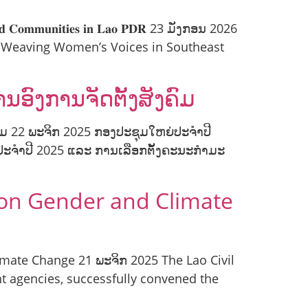
𝐭𝐞𝐝 𝐂𝐨𝐦𝐦𝐮𝐧𝐢𝐭𝐢𝐞𝐬 𝐢𝐧 𝐋𝐚𝐨 𝐏𝐃𝐑 23 ມັງກອນ 2026
on with Weaving Women’s Voices in Southeast
ົງການຈັດຕັ້ງສັງຄົມ
ມ 22 ພະຈິກ 2025 ກອງປະຊຸມໃຫຍ່ປະຈໍາປີ
ປະຈໍາປີ 2025 ແລະ ການເລືອກຕັ້ງຄະນະກໍາມະ
 on Gender and Climate
imate Change 21 ພະຈິກ 2025 The Lao Civil
t agencies, successfully convened the