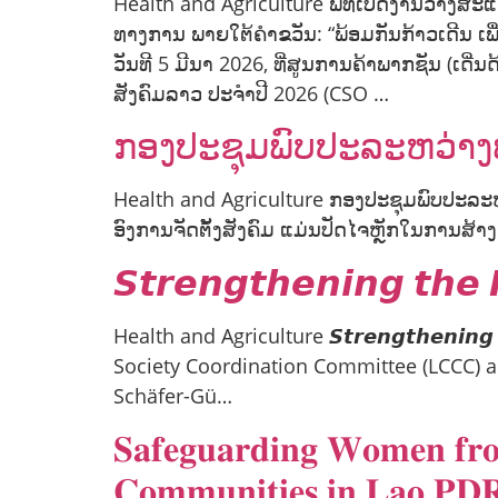
Health and Agriculture ພິທີເປີດງານວາງສະແ
ທາງການ ພາຍໃຕ້ຄຳຂວັນ: “ພ້ອມກັນກ້າວເດີນ ເພ
ວັນທີ 5 ມີນາ 2026, ທີ່ສູນການຄ້າພາກຊັນ (ເດ
ສັງຄົມລາວ ປະຈຳປີ 2026 (CSO …
ກອງປະຊຸມພົບປະລະຫວ່າງພາ
Health and Agriculture ກອງປະຊຸມພົບປະລະຫ
ອົງການຈັດຕັ້ງສັງຄົມ ແມ່ນປັດໄຈຫຼັກໃນການສ້
𝙎𝙩𝙧𝙚𝙣𝙜𝙩𝙝𝙚𝙣𝙞𝙣𝙜 𝙩𝙝𝙚 
Health and Agriculture 𝙎𝙩𝙧𝙚𝙣𝙜𝙩𝙝𝙚𝙣𝙞𝙣𝙜 𝙩
Society Coordination Committee (LCCC) a
Schäfer-Gü…
𝐒𝐚𝐟𝐞𝐠𝐮𝐚𝐫𝐝𝐢𝐧𝐠 𝐖𝐨𝐦𝐞𝐧 𝐟𝐫𝐨
𝐂𝐨𝐦𝐦𝐮𝐧𝐢𝐭𝐢𝐞𝐬 𝐢𝐧 𝐋𝐚𝐨 𝐏𝐃