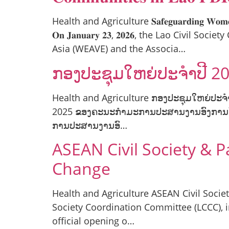
Health and Agriculture 𝐒𝐚𝐟𝐞𝐠𝐮𝐚𝐫𝐝𝐢𝐧𝐠 𝐖𝐨𝐦𝐞𝐧 𝐟𝐫
𝐎𝐧 𝐉𝐚𝐧𝐮𝐚𝐫𝐲 𝟐𝟑, 𝟐𝟎𝟐𝟔, the Lao C
Asia (WEAVE) and the Associa…
ກອງປະຊຸມໃຫຍ່ປະຈໍາປີ 2
Health and Agriculture ກອງປະຊຸມໃຫຍ່ປະຈ
2025 ຂອງຄະນະກໍາມະການປະສານງານອົງການຈັດຕັ
ການປະສານງານອົ…
ASEAN Civil Society &
Change
Health and Agriculture ASEAN Civil Soci
Society Coordination Committee (LCCC), 
official opening o…