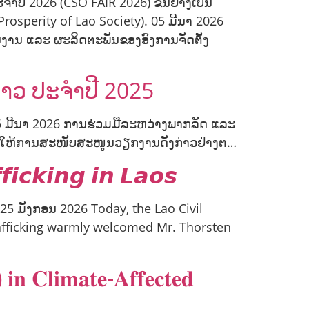
ຳປີ 2026 (CSO FAIR 2026) ຂຶ້ນຢ່າງເປັນ
rosperity of Lao Society). 05 ມີນາ 2026
ຜົນງານ ແລະ ຜະລິດຕະພັນຂອງອົງການຈັດຕັ້ງ
ລາວ ປະຈຳປີ 2025
05 ມີນາ 2026 ການຮ່ວມມືລະຫວ່າງພາກລັດ ແລະ
” ໄດ້ໃຫ້ການສະໜັບສະໜູນວຽກງານດັ່ງກ່າວຢ່າງຕ…
𝙞𝙘𝙠𝙞𝙣𝙜 𝙞𝙣 𝙇𝙖𝙤𝙨
 𝙇𝙖𝙤𝙨 25 ມັງກອນ 2026 Today, the Lao Civil
afficking warmly welcomed Mr. Thorsten
𝐧 𝐂𝐥𝐢𝐦𝐚𝐭𝐞-𝐀𝐟𝐟𝐞𝐜𝐭𝐞𝐝