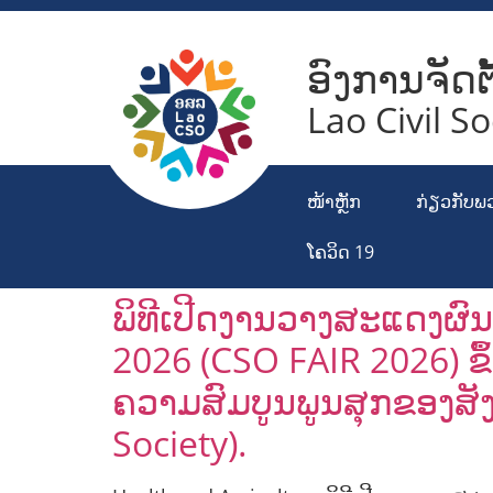
ອົງການຈັດຕ
Lao Civil S
ໜ້າຫຼັກ
ກ່ຽວກັບພ
ໂຄວິດ 19
ພິທີເປີດງານວາງສະແດງຜົນ
2026 (CSO FAIR 2026) ຂຶ
ຄວາມສົມບູນພູນສຸກຂອງສັງ
Society).