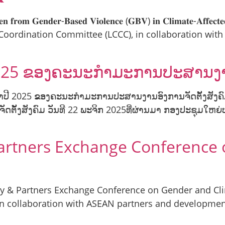
𝐦 𝐆𝐞𝐧𝐝𝐞𝐫-𝐁𝐚𝐬𝐞𝐝 𝐕𝐢𝐨𝐥𝐞𝐧𝐜𝐞 (𝐆𝐁𝐕) 𝐢𝐧 𝐂𝐥𝐢𝐦𝐚𝐭𝐞-𝐀𝐟𝐟𝐞
ivil Society Coordination Committee (LCCC), in collaborati
025 ຂອງຄະນະກໍາມະການປະສານງານອ
ໍາປີ 2025 ຂອງຄະນະກໍາມະການປະສານງານອົງການຈັດຕັ້ງສັງຄົ
້ງສັງຄົມ ວັນທີ 22 ພະຈິກ 2025ທີ່ຜ່ານມາ ກອງປະຊຸມໃຫຍ່
 Partners Exchange Conference
ety & Partners Exchange Conference on Gender and Cl
in collaboration with ASEAN partners and developmen