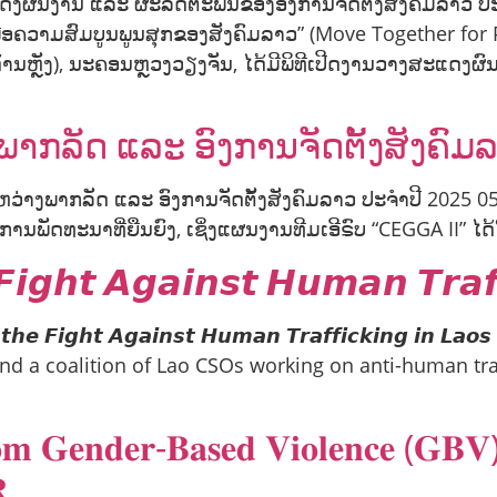
ດງຜົນງານ ແລະ ຜະລິດຕະພັນຂອງອົງການຈັດຕັ້ງສັງຄົມລາວ ປະຈ
ື່ອຄວາມສົມບູນພູນສຸກຂອງສັງຄົມລາວ” (Move Together for P
ີ່ນດ້ານຫຼັງ), ນະຄອນຫຼວງວຽງຈັນ, ໄດ້ມີພິທີເປີດງານວາງສະແດງ
ກລັດ ແລະ ອົງການຈັດຕັ້ງສັງຄົມ
ວ່າງພາກລັດ ແລະ ອົງການຈັດຕັ້ງສັງຄົມລາວ ປະຈຳປີ 2025 
າງການພັດທະນາທີ່ຍືນຍົງ, ເຊິ່ງແຜນງານທີມເອີຣົບ “CEGGA II
𝙞𝙜𝙝𝙩 𝘼𝙜𝙖𝙞𝙣𝙨𝙩 𝙃𝙪𝙢𝙖𝙣 𝙏𝙧𝙖𝙛
𝙝𝙚 𝙁𝙞𝙜𝙝𝙩 𝘼𝙜𝙖𝙞𝙣𝙨𝙩 𝙃𝙪𝙢𝙖𝙣 𝙏𝙧𝙖𝙛𝙛𝙞𝙘𝙠𝙞𝙣𝙜 𝙞𝙣
nd a coalition of Lao CSOs working on anti-human tr
𝐦 𝐆𝐞𝐧𝐝𝐞𝐫-𝐁𝐚𝐬𝐞𝐝 𝐕𝐢𝐨𝐥𝐞𝐧𝐜𝐞 (𝐆𝐁𝐕) 
