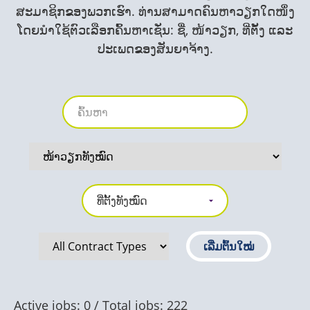
ສະມາຊິກຂອງພວກເຮົາ. ທ່ານສາມາດຄົນຫາວຽກໃດໜຶ່ງ
ໂດຍນໍາໃຊ້ຕົວເລືອກຄົ້ນຫາເຊັ່ນ: ຊື່, ໜ້າວຽກ, ທີ່ຕັ້ງ ແລະ
ປະເພດຂອງສັນຍາຈ້າງ.
Active jobs: 0 / Total jobs: 222