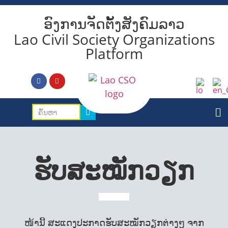
ອົງການຈັດຕັ້ງສັງຄົມລາວ
Lao Civil Society Organizations
Platform
ຮັບສະໝັກວຽກ
ໜ້ານີ້ ສະແດງປະກາດຮັບສະໝັກວຽກຕ່າງໆ ຈາກ