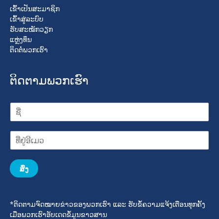
ເຂົ້າເປັນສະມາຊິກ
ເຂົ້າສູ່ລະບົບ
ຮັບສະໝັກວຽກ
ແຫຼ່ງທຶນ
ຕິດຕໍ່ພວກເຮົາ
ຕິດຕາມພວກເຮົາ
ສົ່ງ
*ຕິດຕາມຈົດໝາຍຂ່າວຂອງພວກເຮົາ ແລະ ຮັບຂໍ້ຄວາມແຈ້ງເຕືອນທຸກຄັ້ງ
ເມື່ອພວກເຮົາອັບເດດຂໍ້ມູນຂາວສານ