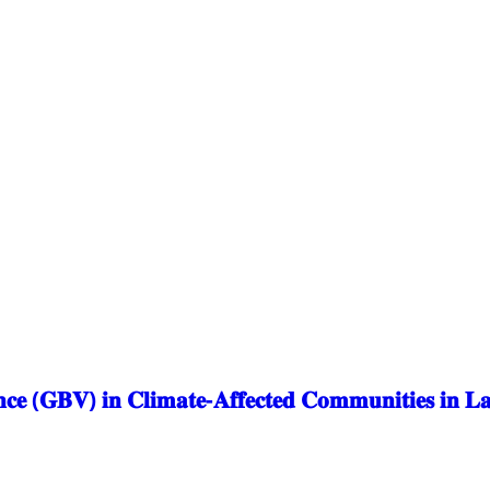
𝐜𝐞 (𝐆𝐁𝐕) 𝐢𝐧 𝐂𝐥𝐢𝐦𝐚𝐭𝐞-𝐀𝐟𝐟𝐞𝐜𝐭𝐞𝐝 𝐂𝐨𝐦𝐦𝐮𝐧𝐢𝐭𝐢𝐞𝐬 𝐢𝐧 