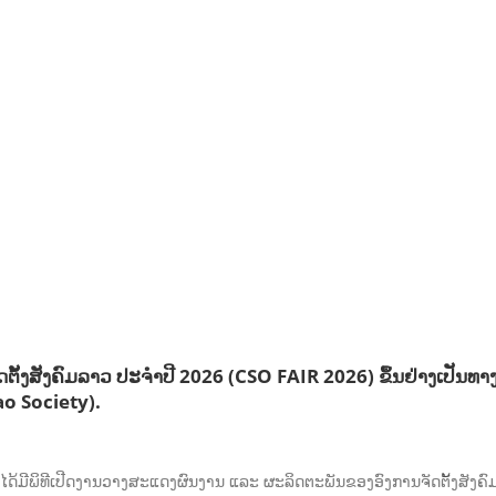
້ງສັງຄົມລາວ ປະຈຳປີ 2026 (CSO FAIR 2026) ຂຶ້ນຢ່າງເປັນທາງ
o Society).
ຈັນ, ໄດ້ມີພິທີເປີດງານວາງສະແດງຜົນງານ ແລະ ຜະລິດຕະພັນຂອງອົງການຈັດຕັ້ງສັ