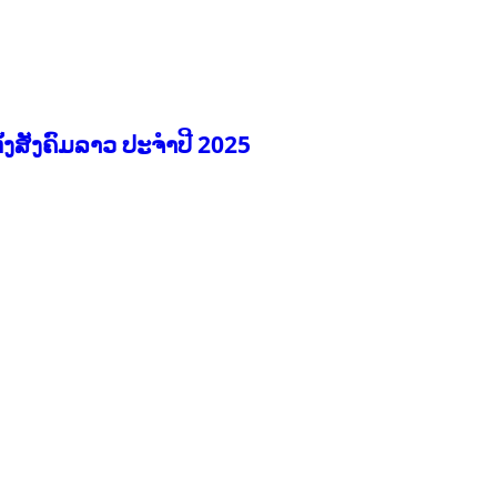
້ງສັງຄົມລາວ ປະຈຳປີ 2025