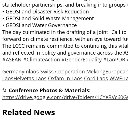
stakeholder partnerships, and breaking into groups 
• GEDSI and Disaster Risk Reduction
• GEDSI and Solid Waste Management
• GEDSI and Water Governance
The day culminated in the drafting of a joint "Call 
forward on climate resilience, with an eye toward f
The LCCC remains committed to continuing this vital
and reflected in policy and governance across the 
#ASEAN
#ClimateAction
#GenderEquality
#LaoPDR
Germanyinlaos
Swiss Cooperation Mekong
European
Laos
Helvetas Laos
Oxfam in Laos
Cord Laos
WWF-L
📂
Conference Photos & Materials:
https://drive.google.com/drive/folders/1CYeBVc6
Related News