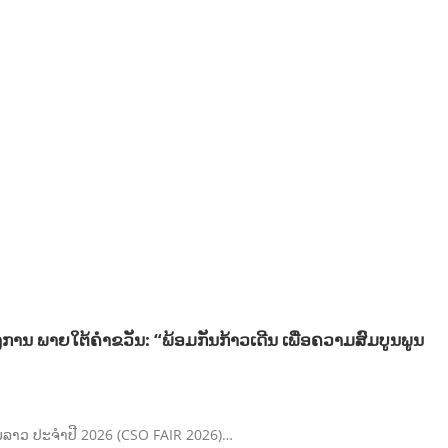
ການ ພາຍໃຕ້ຄຳຂວັນ: “ພ້ອມກັນກ້າວເດີນ ເພື່ອຄວາມສົມບູນພູນ
ງຄົມລາວ ປະຈຳປີ 2026 (CSO FAIR 2026)…