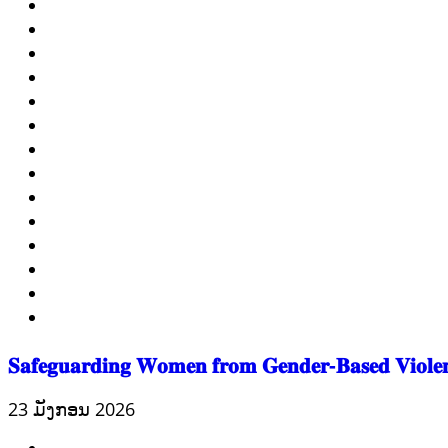
ທົ່ວໄປ
ການປົກຄອງທີ່ດີ
HEALTH AND AGRICULTURE
ສາທາລະນະສຸກ
ມະນຸດສະທໍາ
ແຮງງານ, ຄວາມພິການ ແລະ ສະຫວັດດີການສັງຄົມ
ແຮງງານ, ຄວາມພິການ & ສະຫວັດດີການສັງຄົມ
ການສ້າງຄວາມອາດສາມາດ
ສາທາລະນະສຸກ
ສ້າງຄວາມເຂັ້ມແຂງ
RIGHTS TO HEALTH AND COMMUNITY MOBILIZATION
ວັດທະນະທຳ-ສັງຄົມ
ການພັດທະນາຊົນນະບົດ
ການສ້າງຄວາມອາດສາມາດ ແລະ ສົ່ງເສີມອາຊີບ
𝐒𝐚𝐟𝐞𝐠𝐮𝐚𝐫𝐝𝐢𝐧𝐠 𝐖𝐨𝐦𝐞𝐧 𝐟𝐫𝐨𝐦 𝐆𝐞𝐧𝐝𝐞𝐫-𝐁𝐚𝐬𝐞𝐝 𝐕𝐢𝐨𝐥𝐞
23 ມັງກອນ 2026