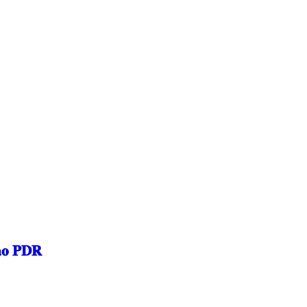
𝐚𝐨 𝐏𝐃𝐑