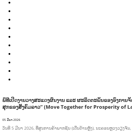
ມະນຸດສະທໍາ
ແຮງງານ, ຄວາມພິການ ແລະ ສະຫວັດດີການສັງຄົມ
ແຮງງານ, ຄວາມພິການ & ສະຫວັດດີການສັງຄົມ
ການສ້າງຄວາມອາດສາມາດ
ສາທາລະນະສຸກ
ສ້າງຄວາມເຂັ້ມແຂງ
RIGHTS TO HEALTH AND COMMUNITY MOBILIZATION
ວັດທະນະທຳ-ສັງຄົມ
ການພັດທະນາຊົນນະບົດ
ການສ້າງຄວາມອາດສາມາດ ແລະ ສົ່ງເສີມອາຊີບ
ພິທີເປີດງານວາງສະແດງຜົນງານ ແລະ ຜະລິດຕະພັນຂອງອົງການຈັດຕັ
ສຸກຂອງສັງຄົມລາວ” (Move Together for Prosperity of La
05 ມີນາ 2026
ວັນທີ 5 ມີນາ 2026, ທີ່ສູນການຄ້າພາກຊັນ (ເດີ່ນດ້ານຫຼັງ), ນະຄອນຫຼວງວຽງ