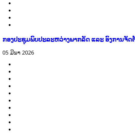
RIGHTS TO HEALTH AND COMMUNITY MOBILIZATION
ວັດທະນະທຳ-ສັງຄົມ
ການພັດທະນາຊົນນະບົດ
ການສ້າງຄວາມອາດສາມາດ ແລະ ສົ່ງເສີມອາຊີບ
ກອງປະຊຸມພົບປະລະຫວ່າງພາກລັດ ແລະ ອົງການຈັດຕັ
05 ມີນາ 2026
ກະສິກຳ ແລະ ຫັດຖະກຳ
ກະສິກໍາ, ປ່າໄມ້
​ສ້າງ​ຄວາມ​ສາ​ມາດ​,
ການພັດທະນາຊຸມຊົນ
ເສດຖະກິດ, ຂໍ້ມູນຂ່າວສານ, ວັດທະນາທໍາ ແລະ ການທ່ອງທ່ຽວ
ການສຶກສາ
ການສຶກສາ & ກິລາ
ສິ່ງແວດລ້ອມ
FORESTS
ບົດບາດຍິງຊາຍ ແລະ ກົດໝາຍ