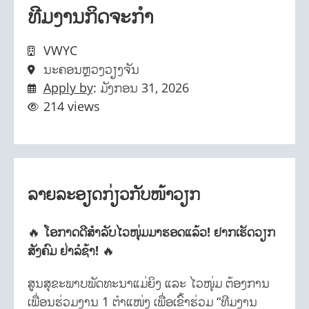
ທີມງານກິດຈະກຳ
VWYC
ນະຄອນຫຼວງວຽງຈັນ
Apply by
: ມັງກອນ 31, 2026
214 views
ລາຍລະອຽດກ່ຽວກັບໜ້າວຽກ
🔥
ໂອກາດດີສຳລັບໄວໜຸ່ມມາຮອດແລ້ວ! ຢາກເຮັດວຽກ
ສັງຄົມ ຢ່າລໍຊ້າ!
🔥
ສູນສຸຂະພາບພັດທະນາແມ່ຍິງ ແລະ ໄວໜຸ່ມ ຕ້ອງການ
ເພື່ອນຮ່ວມງານ 1 ຕຳແໜ່ງ ເພື່ອເຂົ້າຮ່ວມ “ທີມງານ