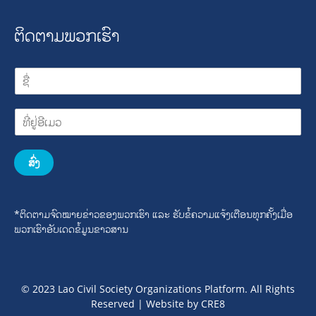
ຕິດຕາມພວກເຮົາ
ສົ່ງ
*ຕິດຕາມຈົດໝາຍຂ່າວຂອງພວກເຮົາ ແລະ ຮັບຂໍ້ຄວາມແຈ້ງເຕືອນທຸກຄັ້ງເມື່ອ
ພວກເຮົາອັບເດດຂໍ້ມູນຂາວສານ
© 2023 Lao Civil Society Organizations Platform. All Rights
Reserved | Website by
CRE8