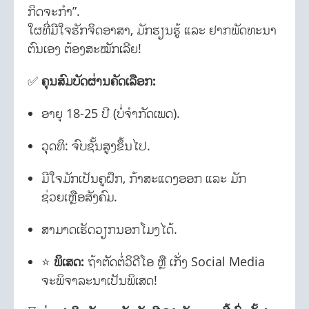
ກິດຈະກຳ”.
ໃຜທີ່ມີໃຈຮັກຈິດອາສາ, ມັກຮຽນຮູ້ ແລະ ຢາກພັດທະນາ
ຕົນເອງ ຕ້ອງສະໝັກເລີຍ!
✅
ຄຸນສົມບັດຜ່ານຄັດເລືອກ:
ອາຍຸ 18-25 ປີ (ບໍ່ຈຳກັດເພດ).
ວຸດທິ: ຈົບຊັ້ນສູງຂຶ້ນໄປ.
ມີໃຈມັກເປັນຄູຝຶກ, ກ້າສະແດງອອກ ແລະ ມັກ
ຊ່ວຍເຫຼືອສັງຄົມ.
ສາມາດເຮັດວຽກນອກໂມງໄດ້.
⭐
ພິເສດ:
ຖ້າຕັດຕໍ່ວິດີໂອ ຫຼື ເກັ່ງ Social Media
ຈະພິຈາລະນາເປັນພິເສດ!