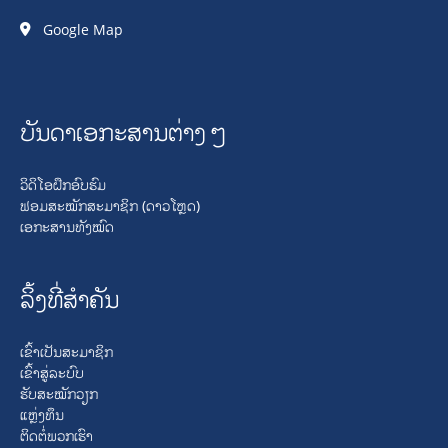
Google Map
ບັນດາເອກະສານຕ່າງໆ
ວິດິໂອຝຶກອົບຮົມ
ຟອມສະໝັກສະມາຊິກ (ດາວໂຫຼດ)
ເອກະສານທັງໝົດ
ລິ້ງທີ່ສໍາຄັນ
ເຂົ້າເປັນສະມາຊິກ
ເຂົ້າສູ່ລະບົບ
ຮັບສະໝັກວຽກ
ແຫຼ່ງທຶນ
ຕິດຕໍ່ພວກເຮົາ