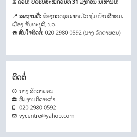
⏳
ດ່ວນ! ປິດຮັບສະໝັກວັນທີ 31 ມັງກອນ ນີ້ເທົ່ານັ້ນ!
📍
ສະຖານທີ່:
ຫ້ອງກວດສຸຂະພາບໄວໜຸ່ມ ບ້ານສີຫອມ,
ເມືອງ ຈັນທະບູລີ, ນວ.
☎️
ສົນໃຈຕິດຕໍ່:
020 2980 0592 (ນາງ ລັດດາພອນ)
ຕິດຕໍ່
ນາງ ລັດດາພອນ
ທີມງານກິດຈະກຳ
020 2980 0592
vycentre@yahoo.com