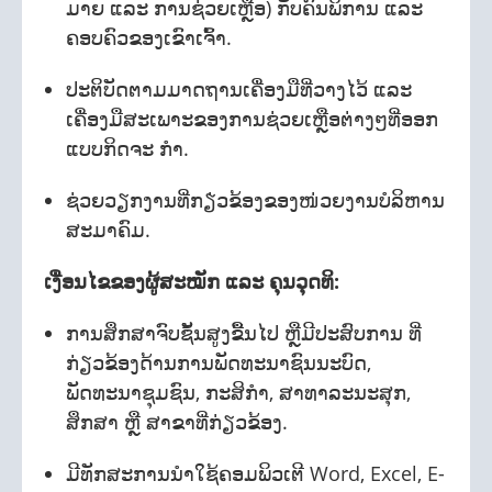
ມາຍ ແລະ ການຊ່ວຍເຫຼືອ) ກັບຄົນພິການ ແລະ
ຄອບຄົວຂອງເຂົາເຈົ້າ.
ປະຕິບັດຕາມມາດຖານເຄື່ອງມືທີ່ວາງໄວ້ ແລະ
ເຄື່ອງມືສະເພາະຂອງການຊ່ວຍເຫຼືອຕ່າງໆທີ່ອອກ
ແບບກິດຈະ ກຳ.
ຊ່ວຍວຽກງານທີ່ກຽ່ວຂ້ອງຂອງໜ່ວຍງານບໍລິຫານ
ສະມາຄົມ.
ເງື່ອນໄຂຂອງຜູ້ສະໝັກ ແລະ ຄຸນວຸດທິ:
ການສຶກສາຈົບຊັ້ນສູງຂື້ນໄປ ຫຼືມີປະສົບການ ທີ່
ກ່ຽວຂ້ອງດ້ານການພັດທະນາຊົນນະບົດ,
ພັດທະນາຊຸມຊົນ, ກະສິກຳ, ສາທາລະນະສຸກ,
ສຶກສາ ຫຼື ສາຂາທີ່ກ່ຽວຂ້ອງ.
ມີທັກສະການນໍາໃຊ້ຄອມພິວເຕີ Word, Excel, E-