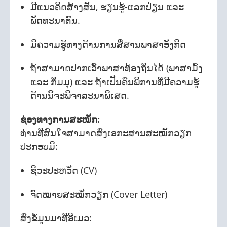
ມີແນວຄິດສ້າງສັນ, ຮຽນຮູ້-ແລກປ່ຽນ ແລະ
ພັດທະນາຕົນ.
ມີຄວາມຮູ້ທາງດ້ານການສື່ສານພາສາອັງກິດ
ຖ້າສາມາດປາກເວົ້າພາສາທ້ອງຖິ່ນໄດ້ (ພາສາມົ້ງ
ແລະ ກຶມມຸ) ແລະ ຖ້າເປັນຄົນພິການທີ່ມີຄວາມຮູ້
ດ້ານນີ້ຈະພິຈາລະນາພິເສດ.
ຊ່ອງທາງການສະໝັກ:
ທ່ານທີ່ສົນໃຈສາມາດສົ່ງເອກະສານສະໝັກວຽກ
ປະກອບມີ:
ຊີວະປະຫວັດ (CV)
ຈົດໝາຍສະໝັກວຽກ (Cover Letter)
ສົ່ງຂໍ້ມູນມາທີ່ອີເມວ: