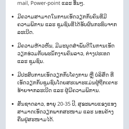
mail, Power-point ແລະ ອື່ນໆ.
ມີຄວາມສາມາດໃນການເຮັດວຽກກັບຄົນທີ່ມີ
ຄວາມພິການ ແລະ ຊຸມຊົນທີ່ໄດ້ຮັບຜົນກະທົບຈາກ
ລະເບີດ.
ມີຄວາມຫ້າວຫັນ, ມີມະນຸດສຳພັນດີໃນການເຮັດ
ວຽກຮ່ວມກັບພະນັກງານຄົນລາວ, ຕ່າງປະເທດ
ແລະ ຊຸມຊົນ.
ມີປະສົບການເຮັດວຽກກັບໂຄງການ ຫຼື ບໍລິສັດ ທີ່
ເຮັດວຽກກັບຊຸມຊົນໂດຍສະເພາະແມ່ນຜູ້ຖືກເຄາະ
ຮ້າຍຈາກລະເບີດ ແລະ ຜູ້ມີຄວາມພິການ.
ສັນຊາດລາວ, ອາຍຸ 20-35 ປີ, ສຸຂະພາບແຂງແຮງ
ສາມາດເຮັດວຽກພາກສະໜາມ ແລະ ນອນຄ້າງ
ຄືນຢູ່ສະໜາມໄດ້.