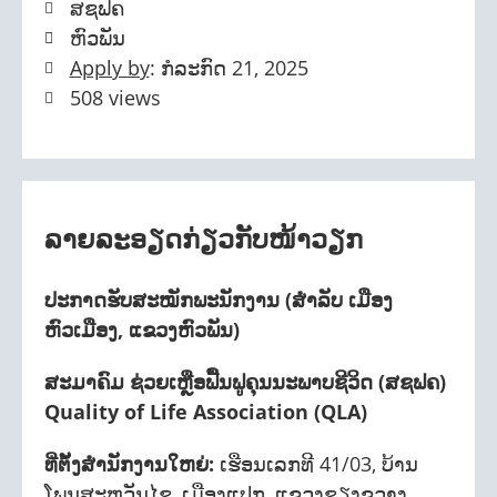
ສຊຟຄ
ຫົວພັນ
Apply by
: ກໍລະກົດ 21, 2025
508 views
ລາຍລະອຽດກ່ຽວກັບໜ້າວຽກ
ປະກາດຮັບສະໝັກພະນັກງານ (ສຳລັບ ເມືອງ
ຫົວເມືອງ, ແຂວງຫົວພັນ)
ສະມາຄົມ ຊ່ວຍເຫຼືອຟື້ນຟູຄຸນນະພາບຊີວິດ (ສຊຟຄ)
Quality of Life Association (QLA)
ທີ່ຕັ້ງສຳນັກງານໃຫຍ່:
ເຮືອນເລກທີ 41/03, ບ້ານ
ໂພນສະຫວັນໄຊ, ເມືອງແປກ, ແຂວງຊຽງຂວາງ