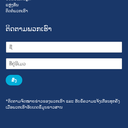
ແຫຼ່ງທຶນ
ຕິດຕໍ່ພວກເຮົາ
ຕິດຕາມພວກເຮົາ
ສົ່ງ
*ຕິດຕາມຈົດໝາຍຂ່າວຂອງພວກເຮົາ ແລະ ຮັບຂໍ້ຄວາມແຈ້ງເຕືອນທຸກຄັ້ງ
ເມື່ອພວກເຮົາອັບເດດຂໍ້ມູນຂາວສານ