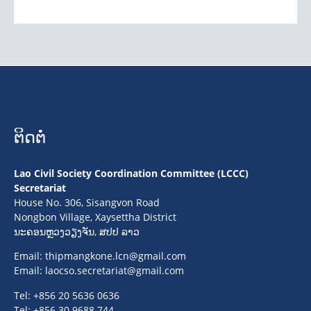
ຕິດຕໍ່
Lao Civil Society Coordination Committee (LCCC)
Secretariat
House No. 306, Sisangvon Road
Nongbon Village, Xaysettha District
ນະຄອນຫຼວງວຽງຈັນ, ສປປ ລາວ
Email:
thipmangkone.lcn@gmail.com
Email:
laocso.secretariat@gmail.com
Tel: +856 20 5636 0636
Tel: +856 30 9688 744