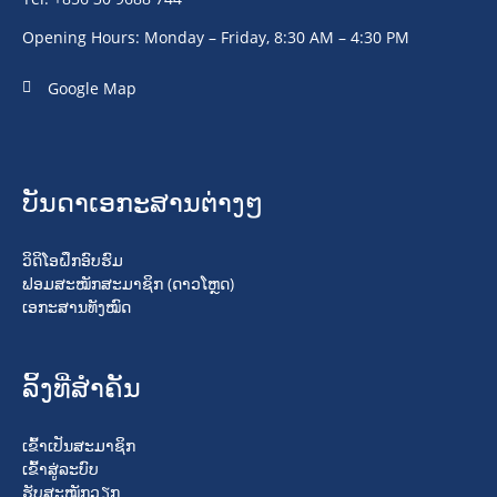
Opening Hours: Monday – Friday, 8:30 AM – 4:30 PM
Google Map
ບັນດາເອກະສານຕ່າງໆ
ວິດິໂອຝຶກອົບຮົມ
ຟອມສະໝັກສະມາຊິກ (ດາວໂຫຼດ)
ເອກະສານທັງໝົດ
ລິ້ງທີ່ສໍາຄັນ
ເຂົ້າເປັນສະມາຊິກ
ເຂົ້າສູ່ລະບົບ
ຮັບສະໝັກວຽກ