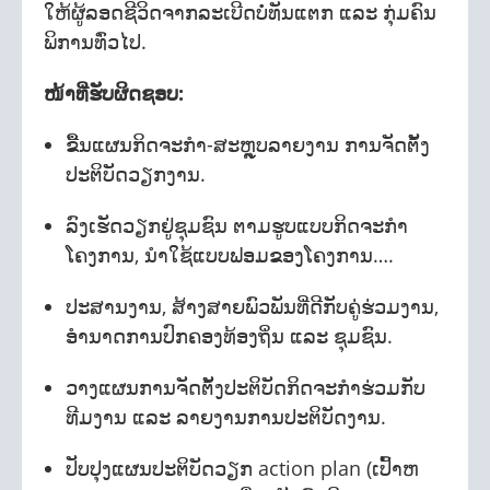
ໃຫ້ຜູ້ລອດຊີວິດຈາກລະເບີດບໍ່ທັນແຕກ ແລະ ກຸ່ມຄົນ
ພິການທົ່ວໄປ.
ໜ້າທີ່ຮັບຜິດຊອບ:
ຂື້ນແຜນກິດຈະກຳ-ສະຫຼຸບລາຍງານ ການຈັດຕັ້ງ
ປະຕິບັດວຽກງານ.
ລົງເຮັດວຽກຢູ່ຊຸມຊົນ ຕາມຮູບແບບກິດຈະກຳ
ໂຄງການ, ນໍາໃຊ້ແບບຟອມຂອງໂຄງການ….
ປະສານງານ, ສ້າງສາຍພົວພັນທີ່ດີກັບຄູ່ຮ່ວມງານ,
ອຳນາດການປົກຄອງທ້ອງຖິ່ນ ແລະ ຊຸມຊົນ.
ວາງແຜນການຈັດຕັ້ງປະຕິບັດກິດຈະກຳຮ່ວມກັບ
ທີມງານ ແລະ ລາຍງານການປະຕິບັດງານ.
ປັບປຸງແຜນປະຕິບັດວຽກ action plan (ເປົ້າຫ