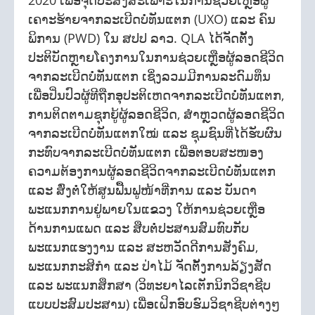
2020 ເພື່ອຈຸດປະສົງສະເພາະໃນການຊ່ວຍເຫຼືອຜູ້
ເຄາະຮ້າຍຈາກລະເບີດບໍ່ທັນແຕກ (UXO) ແລະ ຄົນ
ພິການ (PWD) ໃນ ສປປ ລາວ. QLA ໄດ້ຈັດຕັ້ງ
ປະຕິບັດຫຼາຍໂຄງການໃນການຊ່ວຍເຫຼືອຜູ້ລອດຊີວິດ
ຈາກລະເບີດບໍ່ທັນແຕກ ເຊິ່ງລວມມີການລະດົມທຶນ
ເພື່ອປິ່ນປົວຜູ້ທີຖືກອຸປະຕິເຫດຈາກລະເບີດບໍ່ທັນແຕກ,
ການຕິດຕາມຊຸກຍູ້ຜູ້ລອດຊີວິດ, ສໍາຫຼວດຜູ້ລອດຊີວິດ
ຈາກລະເບີດບໍ່ທັນແຕກໃໝ່ ແລະ ຊຸມຊົນທີ່ໄດ້ຮັບຜົນ
ກະທົບຈາກລະເບີດບໍ່ທັນແຕກ ເພື່ອຕອບສະໜອງ
ຄວາມຕ້ອງການຜູ້ລອດຊີວິດຈາກລະເບີດບໍ່ທັນແຕກ
ແລະ ສົ່ງຕໍ່ໃຫ້ສູນຟື້ນຟູໜ້າທີ່ການ ແລະ ບັນດາ
ພະແນກການຢູ່ພາຍໃນແຂວງ ໃຫ້ການຊ່ວຍເຫຼືອ
ດ້ານການແພດ ແລະ ສືບຕໍ່ປະສານສົມທົບກັບ
ພະແນກແຮງງານ ແລະ ສະຫວັດດີການສັງຄົມ,
ພະແນກກະສິກຳ ແລະ ປ່າໄມ້ ຈັດຕັ້ງການລ້ຽງສັດ
ແລະ ພະແນກສຶກສາ (ວິທະຍາໄລເຕັກນິກວິຊາຊີບ
ແບບປະສົມປະສານ) ເພື່ອເຝິກອົບຮົມວິຊາຊີບຕ່າງໆ