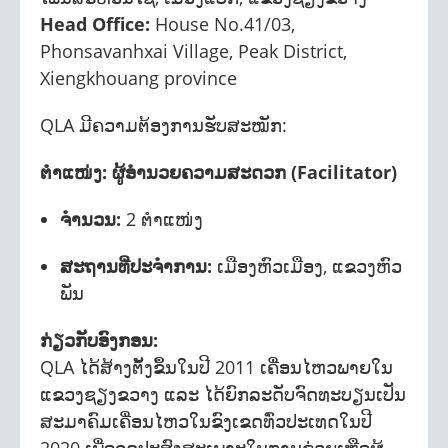
Head Office:
House No.41/03,
Phonsavanhxai Village, Peak District,
Xiengkhouang province
QLA ມີຄວາມຕ້ອງການຮັບສະໝັກ:
ຕຳແໜ່ງ: ຜູ້ອຳນວຍຄວາມສະດວກ (Facilitator)
ຈຳນວນ:
2 ຕຳແໜ່ງ
ສະຖານທີ່ປະຈຳການ:
ເມືອງຫົວເມືອງ, ແຂວງຫົວ
ພັນ
ກ່ຽວກັບອົງກອນ:
QLA ໄດ້ສ້າງຕັ້ງຂຶ້ນໃນປີ 2011 ເຄື່ອນໄຫວພາຍໃນ
ແຂວງຊຽງຂວາງ ແລະ ໄດ້ຍົກລະດັບຈົດທະບຽນເປັນ
ສະມາຄົມເຄື່ອນໄຫວໃນຂົງເຂດທົ່ວປະເທດໃນປີ