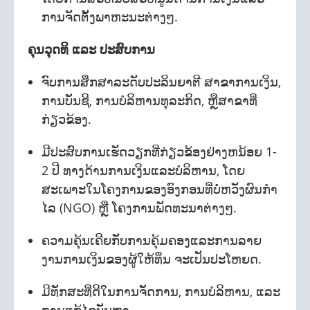
ການຈັດຕັ້ງພາຫະນະຕ່າງໆ.
ຄຸນວຸດທິ ແລະ ປະສົບການ
ຈົບການສຶກສາລະດັບປະລິນຍາຕີ ສາຂາການເງິນ,
ການບັນຊີ, ການບໍລິຫານທຸລະກິດ, ຫຼືສາຂາທີ່
ກ່ຽວຂ້ອງ.
ມີປະສົບການເຮັດວຽກທີ່ກ່ຽວຂ້ອງຢ່າງຫນ້ອຍ 1-
2 ປີ ທາງດ້ານການເງິນແລະບໍລິຫານ, ໂດຍ
ສະເພາະໃນໂຄງການຂອງອົງກອນທີ່ບໍ່ຫວັງຜົນກໍາ
ໄລ (NGO) ຫຼື ໂຄງການພັດທະນາຕ່າງໆ.
ຄວາມຄຸ້ນເຄີຍກັບການຄຸ້ມຄອງແລະການລາຍ
ງານການເງິນຂອງຜູ້ໃຫ້ທຶນ ຈະເປັນປະໂຫຍດ.
ມີທັກສະທີ່ດີໃນການຈັດການ, ການບໍລິຫານ, ແລະ