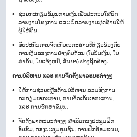
ຊ່ວຍກະກຽມຂໍ້ມູນການເງິນເພື່ອປະກອບໃສ່ບົດ
ລາຍງານໂຄງການ ແລະ ບົດລາຍງານສຸດທ້າຍໃຫ້
ຜູ້ໃຫ້ທຶນ.
ຮັບປະກັນການຈັດເກັບເອກະສານທີ່ກ່ຽວຂ້ອງກັບ
ການເງິນຂອງທ່ານຢ່າງຄົບຖ້ວນ (ໃບບິນເງິນ, ໃບ
ສໍາຄັນ, ໃບແຈ້ງຫນີ້, ສັນຍາ) ຢ່າງຖືກຕ້ອງ.
ການບໍລິຫານ ແລະ ການຈັດຕັ້ງພາລະນະຕ່າງໆ
ໃຫ້ການຊ່ວຍເຫຼືອດ້ານບໍລິຫານ ລວມທັງການ
ກະກຽມເອກະສານ, ການຈັດເກັບເອກະສານ,
ແລະ ການຮັກສາຂໍ້ມູນ.
ຈັດຕັ້ງພາຫະນະຕ່າງໆ ສໍາລັບກອງປະຊຸມຝຶກ
ອົບຮົມ, ກອງປະຊຸມຊຸມຊົນ, ການຝຶກຊ້ອມແຜນ,