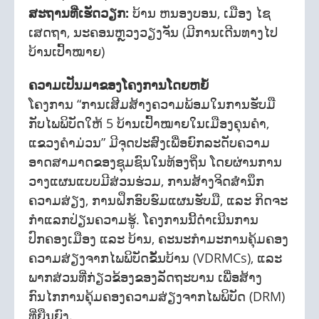
ສະຖານທີ່ເຮັດວຽກ:
ບ້ານ ຫນອງບອນ, ເມືອງ ໄຊ
ເສດຖາ, ນະຄອນຫຼວງວຽງຈັນ (ມີການເດີນທາງໄປ
ບ້ານເປົ້າໝາຍ)
ຄວາມເປັນມາຂອງໂຄງການໂດຍຫຍໍ້
ໂຄງການ “ການເສີມສ້າງຄວາມພ້ອມໃນການຮັບມື
ກັບໄພພິບັດໃຫ້ 5 ບ້ານເປົ້າໝາຍໃນເມືອງຄຸນຄໍາ,
ແຂວງຄໍາມ່ວນ” ມີຈຸດປະສົງເພື່ອຍົກລະດັບຄວາມ
ອາດສາມາດຂອງຊຸມຊົນໃນທ້ອງຖິ່ນ ໂດຍຜ່ານການ
ວາງແຜນແບບມີສ່ວນຮ່ວມ, ການສ້າງຈິດສໍານຶກ
ຄວາມສ່ຽງ, ການຝຶກອົບຮົມແຜນຮັບມື, ແລະ ກິດຈະ
ກໍາແລກປ່ຽນຄວາມຮູ້. ໂຄງການນີ້ດໍາເນີນການ
ປົກຄອງເມືອງ ແລະ ບ້ານ, ຄະນະກໍາມະການຄຸ້ມຄອງ
ຄວາມສ່ຽງຈາກໄພພິບັດຂັ້ນບ້ານ (VDRMCs), ແລະ
ພາກສ່ວນທີ່ກ່ຽວຂ້ອງຂອງລັດຖະບານ ເພື່ອສ້າງ
ກົນໄກການຄຸ້ມຄອງຄວາມສ່ຽງຈາກໄພພິບັດ (DRM)
ທີ່ຍືນຍົງ.