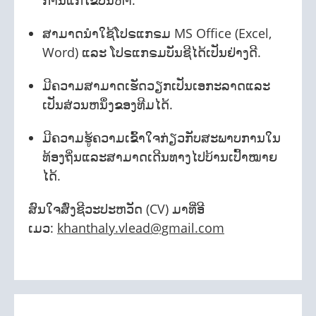
ການແກ້ໄຂບັນຫາ.
ສາມາດນໍາໃຊ້ໂປຣແກຣມ MS Office (Excel,
Word) ແລະ ໂປຣແກຣມບັນຊີໄດ້ເປັນຢ່າງດີ.
ມີຄວາມສາມາດເຮັດວຽກເປັນເອກະລາດແລະ
ເປັນສ່ວນຫນຶ່ງຂອງທີມໄດ້.
ມີຄວາມຮູ້ຄວາມເຂົ້າໃຈກ່ຽວກັບສະພາບການໃນ
ທ້ອງຖິ່ນແລະສາມາດເດີນທາງໄປບ້ານເປົ້າໝາຍ
ໄດ້.
ສົນໃຈສົ່ງຊີວະປະຫວັດ (CV) ມາທີ່ອີ
ເມວ:
khanthaly.vlead@gmail.com