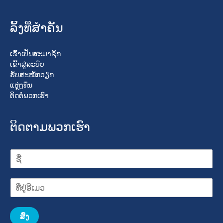
ລິ້ງທີ່ສໍາຄັນ
ເຂົ້າເປັນສະມາຊິກ
ເຂົ້າສູ່ລະບົບ
ຮັບສະໝັກວຽກ
ແຫຼ່ງທຶນ
ຕິດຕໍ່ພວກເຮົາ
ຕິດຕາມພວກເຮົາ
ສົ່ງ