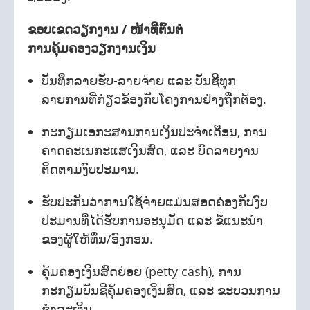
ຂອບເຂດວຽກງານ / ໜ້າທີ່ຕົ້ນຕໍ
ການຄຸ້ມຄອງວຽກງານເງິນ
ບັນທຶກລາຍຮັບ-ລາຍຈ່າຍ ແລະ ບັນຊີທຸກ
ລາຍການທີ່ກ່ຽວຂ້ອງກັບໂຄງການຢ່າງຖືກຕ້ອງ.
ກະກຽມເອກະສານການເງິນປະຈໍາເດືອນ, ການ
ຄາດຄະເນກະແສເງິນສົດ, ແລະ ບົດລາຍງານ
ຕິດຕາມງົບປະມານ.
ຮັບປະກັນວ່າການໃຊ້ຈ່າຍແມ່ນສອດຄ່ອງກັບງົບ
ປະມານທີ່ໄດ້ຮັບການອະນຸມັດ ແລະ ຂໍ້ແນະນໍາ
ຂອງຜູ້ໃຫ້ທຶນ/ອົງກອນ.
ຄຸ້ມຄອງເງິນສົດຍ່ອຍ (petty cash), ການ
ກະກຽມບັນຊີຄຸ້ມຄອງເງິນສົດ, ແລະ ຂະບວນການ
ຊໍາລະເງິນ.