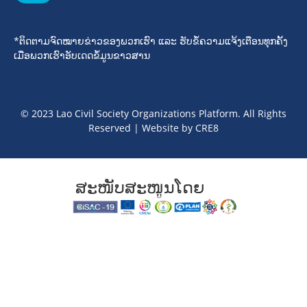
*ຕິດຕາມຈົດໝາຍຂ່າວຂອງພວກເຮົາ ແລະ ຮັບຂໍ້ຄວາມແຈ້ງເຕືອນທຸກຄັ້ງ
ເມື່ອພວກເຮົາອັບເດດຂໍ້ມູນຂາວສານ
© 2023 Lao Civil Society Organizations Platform. All Rights
Reserved | Website by
CRE8
ສະໜັບສະໜູນໂດຍ