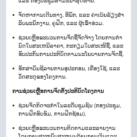
ແລະ ກອງປະຊຸມສໍາມະນາສຸດທ້າຍ.
ຈັດຫາການເດີນທາງ, ທີ່ພັກ, ແລະ ຄ່າເບ້ຍລ້ຽງສໍາ
ລັບພະນັກງານ, ຄູຝຶກ, ແລະ ຜູ້ເຂົ້າຮ່ວມ.
ຊ່ວຍເຫຼືອຂະບວນການຈັດຊື້ຈັດຈ້າງ ໂດຍການກໍາ
ນົດໃບສະເຫນີລາຄາ, ກະກຽມໃບສະເໜີຊື້, ແລະ
ຮັບປະກັນການປະຕິບັດຕາມນະໂຍບາຍການຈັດຊື້.
ຮັກສາບັນຊີລາຍການອຸປະກອນ, ເຄື່ອງໃຊ້, ແລະ
ວັດສະດຸຂອງໂຄງການ.
ການຊ່ວຍເຫຼືອການຈັດຕັ້ງປະຕິບັດໂຄງການ
ຊ່ວຍຈັດກິດຈະກໍາໃນລະດັບຊຸມຊົນ (ກອງປະຊຸມ,
ການຝຶກອົບຮົມ, ການຝຶກຊ້ອມ).
ຊ່ວຍເຫຼືອຂະບວນການຕິດຕາມແລະລາຍງານ
ໂດຍການສະຫນັບສະຫນູນດ້ານການເງິນແລະ