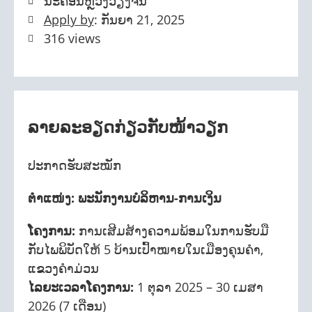
ນະຄອນຫຼວງວຽງຈັນ
Apply by
: ກັນຍາ 21, 2025
316 views
ລາຍລະອຽດກ່ຽວກັບໜ້າວຽກ
ປະກາດຮັບສະໝັກ
ຕໍາແໜ່ງ: ພະນັກງານບໍລິຫານ-ການເງິນ
ໂຄງການ:
ການເສີມສ້າງຄວາມພ້ອມໃນການຮັບມື
ກັບໄພພິບັດໃຫ້ 5 ບ້ານເປົ້າໝາຍໃນເມືອງຄຸນຄໍາ,
ແຂວງຄໍາມ່ວນ
ໄລຍະເວລາໂຄງການ:
1 ຕຸລາ 2025 – 30 ເມສາ
2026 (7 ເດືອນ)