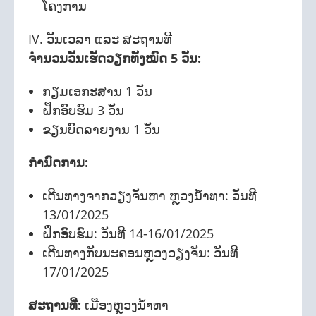
ໂຄງການ
IV. ວັນເວລາ ແລະ ສະຖານທີ
ຈໍານວນວັນເຮັດວຽກທັງໝົດ 5 ວັນ:
ກຽມເອກະສານ 1 ວັນ
ຝຶກອົບຮົມ 3 ວັນ
ຂຽນບົດລາຍງານ 1 ວັນ
ກໍານົດການ:
ເດີນທາງຈາກວຽງຈັນຫາ ຫຼວງນໍ້າທາ: ວັນທີ
13/01/2025
ຝຶກອົບຮົມ: ວັນທີ 14-16/01/2025
ເດີນທາງກັບນະຄອນຫຼວງວຽງຈັນ: ວັນທີ
17/01/2025
ສະຖານທີ່:
ເມືອງຫຼວງນໍ້າທາ