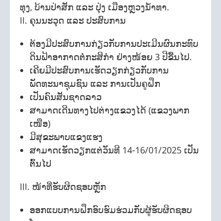
ທຸງ, ບ້ານປ່າສັກ ແລະ ປຸ່ງ ເມືອງຫຼວງນໍ້າທາ.
II. ຄຸນນະວຸດ ແລະ ປະສົບການ
ຕ້ອງມີປະສົບການກ່ຽວກັບການປະເມີນຜົນກະທົບ
ດິນຟ້າອາກາດຕໍ່ກະສິກຳ ຢ່າງໜ້ອຍ 3 ປີຂື້ນໄປ.
ເຄີຍມີປະສົບການເຮັດວຽກກ່ຽວກັບການ
ພັດທະນາຊຸມຊົນ ແລະ ການເປັນຄູຝຶກ
ເປັນຄົນສັນຊາດລາວ
ສາມາດເດີນທາງໄປຕ່າງແຂວງໄດ້ (ແຂວງພາກ
ເໜືອ)
ມີສຸຂະພາບແຂງແຮງ
ສາມາດເຮັດວຽກແຕ່ວັນທີ 14-16/01/2025 ເປັນ
ຕົ້ນໄປ
III. ໜ້າທີ່ຮັບຜິດຊອບຫຼັກ
ອອກແບບການຝຶກອົບຮົມຮ່ວມກັບຜູ້ຮັບຜິດຊອບ