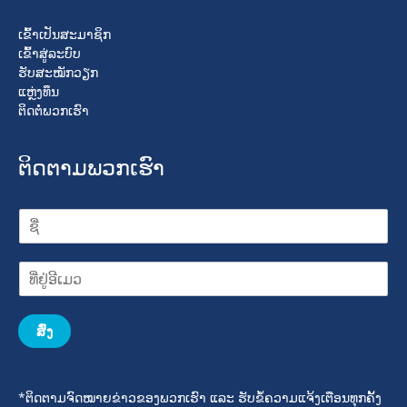
ເຂົ້າເປັນສະມາຊິກ
ເຂົ້າສູ່ລະບົບ
ຮັບສະໝັກວຽກ
ແຫຼ່ງທຶນ
ຕິດຕໍ່ພວກເຮົາ
ຕິດຕາມພວກເຮົາ
ສົ່ງ
*ຕິດຕາມຈົດໝາຍຂ່າວຂອງພວກເຮົາ ແລະ ຮັບຂໍ້ຄວາມແຈ້ງເຕືອນທຸກຄັ້ງ