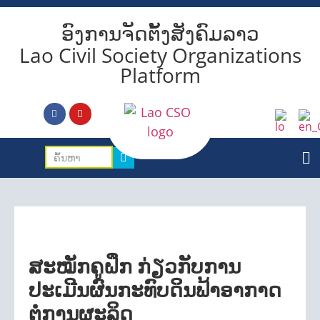
ອົງການຈັດຕັ້ງສັງຄົມລາວ
Lao Civil Society Organizations
Platform
ສະໝັກຄູຝຶກ ກ່ຽວກັບການ
ປະເມີນຜົນກະທົບດິນຟ້າອາກາດ
ຕໍ່ການຜະລິດ