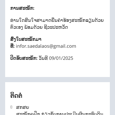
ການສະໝັກ:
ທ່ານໃດສົນໃຈສາມາດຍື່ນຄໍາຮ້ອງສະໝັກຂຽນດ້ວຍ
ຕົວເອງ ພ້ອມດ້ວຍ ຊີວະປະຫວັດ
ສົ່ງໃບສະໝັກມາ
ທີ່:
infor.saedalaos@gmail.com
ປິດຮັບສະໝັກ:
ວັນທີ 09/01/2025
ຕິດຕໍ່
ສກສຍ
ສະໝັກຄູຝຶກ ກ່ຽວກັບການປະເມີນຜົນກະທົບດິນ