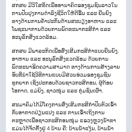
ສກສຍ ມີວິໃສທັດເພື່ອອານາຄົດຂອງຊຸມຊົນລາວໃນ
ການປັບປຸງການດໍາລົງຊີວິດໃຫ້ດີຂື້ນ ແລະ ຍືນຍົງ
ທາງດ້ານການຄໍ້າປະກັນດ້ານສະບຽງອາຫານ ແລະ
ໂພຊະນາການດ້ວຍການພັດທະນາກະສິກຳ ແລະ
ອະນຸລັກສິ່ງແວດລ້ອມ.
ສກສຍ ມີພາລະກິດເພື່ອສົ່ງເສີມກະສິກຳແບບຍືນຍົງ,
ອາຫານ ແລະ ອະນຸລັກສິ່ງແວດລ້ອມ ດ້ວຍການ
ພັດທະນາຂີດຄວາມສາມາດ ທາງດ້ານການສ້າງລາຍ
ຮັບທີ່ນໍາໃຊ້ວິທີການແບບມີສ່ວນຮ່ວມຂອງຊຸມຊົນ
ທຸກຍາກ ເຊິ່ງປະກອບດ້ວຍຊາວກະສິກອນ, ຜູ້ດ້ອຍ
ໂອກາດ, ແມ່ຍິງ, ຊາວໜຸ່ມ ແລະ ກຸ່ມຊົນເຜົ່າ.
ສະມາຄົມໄດ້ມີໂຄງການສົ່ງເສີມກະສິກຳປັບຕົວເຂົ້າ
ກັບອາກາດປ່ຽນແປງ ແລະ ການເຂົ້າເຖິງການ
ຕະຫຼາດເພື່ອຊາວກະສິກອນໜຸ່ມ ແຂວງຫຼວງນໍ້າທາ
ແມ່ນໄດ້ຈັດຕັ້ງຢູ່ 4 ບ້ານ ຄື: ບ້ານນໍ້າແງ້ນ, ບ້ານນໍ້າ