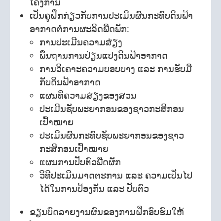
ໂຄງການ
ເປັນຄູຝຶກກ່ຽວກັບການປະເມີນຜົນກະທົບດິນຟ້າ
ອາກາດຕໍ່ການຜະລິດພືດພັກ:
ການປະເມີນຄວາມສ່ຽງ
ພື້ນຖານການປ່ຽນແປງດິນຟ້າອາກາດ
ການວິເຄາະຄວາມບອບບາງ ແລະ ການຮັບມື
ກັບດິນຟ້າອາກາດ
ແຜນທີ່ຄວາມສ່ຽງຂອງສວນ
ປະເມີນຊັບພະຍາກອນຂອງຊາວກະສິກອນ
ເປົ້າໝາຍ
ປະເມີນຜົນກະທົບຊັບພະຍາກອນຂອງຊາວ
ກະສິກອນເປົ້າໝາຍ
ແຜນການປັບຕົວພືດຜັກ
ວິທີປະເມີນມາດຕະການ ແລະ ຄວາມເປັນໄປ
ໄດ້ໃນການປ້ອງກັນ ແລະ ປັບຕົວ
ຂຽນບົດລາຍງານຜົນຂອງການຝຶກອົບຮົມໃຫ້