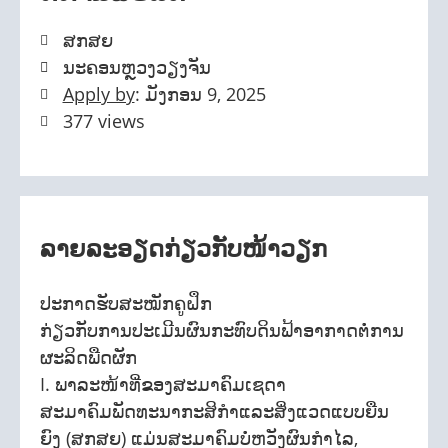
ສກສຍ
ນະຄອນຫຼວງວຽງຈັນ
Apply by
: ມັງກອນ 9, 2025
377 views
ລາຍລະອຽດກ່ຽວກັບໜ້າວຽກ
ປະກາດຮັບສະໝັກຄູຝຶກ
ກ່ຽວກັບການປະເມີນຜົນກະທົບດິນຟ້າອາກາດຕໍ່ການ
ຜະລິດພືດຜັກ
I. ພາລະໜ້າທີ່ຂອງສະມາຄົມເຊດາ
ສະມາຄົມພັດທະນາກະສິກຳແລະສິ່ງແວດແບບຍືນ
ຍົງ (ສກສຍ) ແມ່ນສະມາຄົມບໍ່ຫວັງຜົນກຳໄລ,