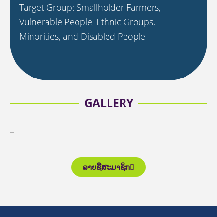
Target Group: Smallholder Farmers,
Vulnerable People, Ethnic Groups,
Minorities, and Disabled People
GALLERY
–
ລາຍຊື່ສະມາຊິກ