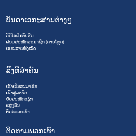
ບັນດາເອກະສານຕ່າງໆ
ວິດິໂອຝຶກອົບຮົມ
ຟອມສະໝັກສະມາຊິກ (ດາວໂຫຼດ)
ເອກະສານທັງໝົດ
ລິ້ງທີ່ສໍາຄັນ
ເຂົ້າເປັນສະມາຊິກ
ເຂົ້າສູ່ລະບົບ
ຮັບສະໝັກວຽກ
ແຫຼ່ງທຶນ
ຕິດຕໍ່ພວກເຮົາ
ຕິດຕາມພວກເຮົາ