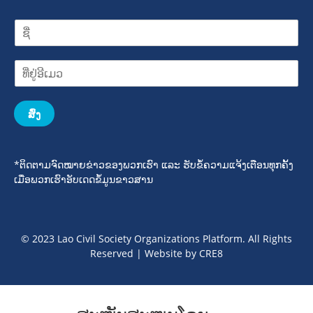
ສົ່ງ
*ຕິດຕາມຈົດໝາຍຂ່າວຂອງພວກເຮົາ ແລະ ຮັບຂໍ້ຄວາມແຈ້ງເຕືອນທຸກຄັ້ງ
ເມື່ອພວກເຮົາອັບເດດຂໍ້ມູນຂາວສານ
© 2023 Lao Civil Society Organizations Platform. All Rights
Reserved | Website by
CRE8