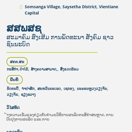
Somsanga Village, Saysetha District, Vientiane
Capital
ສສພສຊ
ສະມາຄົມ ສົ່ງເສີມ ການພັດທະນາ ສັງຄົມ ຊາວ
ຊົນນະບົດ
ສຄຕ.ສຂ
ກະສິກໍາ, ປ່າໄມ້
,
​ສ້າງ​ຄວາມ​ສາ​ມາດ​,
,
ສິ່ງແວດລ້ອມ
ພື້ນທີ່:
ອັດຕະປື
,
ຈໍາປາສັກ
,
ສະຫວັນນະເຂດ
,
ເຊກອງ
,
ນະຄອນຫຼວງວຽງຈັນ
,
ວຽງຈັນ
,
ຊຽງຂວາງ
ວິໄສທັດ
້າງຄວາມເຂັ້ມແຂງກ່ຽວກັບກຳມະວິທີການຜະລິດກະສິກຳສະຫຼາດ, ການ
ປັບປຸງການຜະລິດ ແລະ ການ
ພາລະກິດ