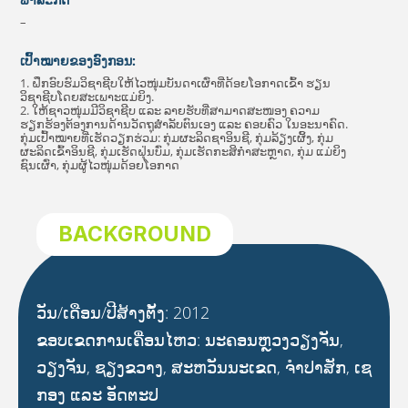
–
ເປົ້າໝາຍຂອງອົງກອນ:
1. ຝຶກອົບຮົມວິຊາຊີບໃຫ້ໄວໜຸ່ມບັນດາເຜົ່າທີ່ດ້ອຍໂອກາດເຂົ້າ ຮຽນ
ວິຊາຊີບໂດຍສະເພາະແມ່ຍິງ.
2. ໃຫ້ຊາວໜຸ່ມມີວິຊາຊີບ ແລະ ລາຍຮັບທີ່ສາມາດສະໜອງ ຄວາມ
ຮຽກຮ້ອງຕ້ອງການດ້ານວັດຖຸສໍາລັບຕົນເອງ ແລະ ຄອບຄົວ ໃນອະນາຄົດ.
ກຸ່ມເປົ້າໝາຍທີ່ເຮັດວຽກຮ່ວມ: ກຸ່ມຜະລິດຊາອິນຊີ, ກຸ່ມລ້ຽງເຜິ້ງ, ກຸ່ມ
ຜະລິດເຂົ້າອິນຊີ, ກຸ່ມເຮັດຝຸ່ນບົ່ມ, ກຸ່ມເຮັດກະສິກຳສະຫຼາດ, ກຸ່ມ ແມ່ຍິງ
ຊົນເຜົ່າ, ກຸ່ມຜູ້ໄວໜຸ່ມດ້ອຍໂອກາດ
BACKGROUND
ວັນ/ເດືອນ/ປີສ້າງຕັ້ງ: 2012
ຂອບເຂດການເຄື່ອນໄຫວ: ນະຄອນຫຼວງວຽງຈັນ,
ວຽງຈັນ, ຊຽງຂວາງ, ສະຫວັນນະເຂດ, ຈໍາປາສັກ, ເຊ
ກອງ ແລະ ອັດຕະປ