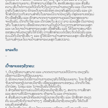
ລະດັບສະຖານະພາບ, ຮັກສາຄວາມບໍລິສຸດໃຈ, ສະໜັບສະໜູນ ແລະ ສົ່ງເສີມ
ຄວາມ ສົນໃຈຕໍ່ການປະຕິບັດຕົວຈິງໃນວຽກງານດ້ານຜະດຸງຄັນ ແລະ ບັນດາຜະ
ດຸງຄັນໃນສປປລາວ ຍົກລະດັບພາບພົດຂອງ ຜະດຸງຄັນສູ່ທົ່ວປວງຊົນ ແລະ ປູກ
ຈິດສຳນຶກກ່ຽວກັບຄວາມສຳຄັນໃນພາລະບົດບາດຜະດຸງຄັນ ຕໍ່ສຸຂະພາບຂອງແມ່
ຍິງ ເພື່ອສົ່ງເສີມ ແລະ ຮັກສາມາດຕະຖານຂອງການດູແລເບິ່ງແຍງສຸຂະພາບ
ຈະເລີນພັນ, ເດັກເກີດໃໝ່ ແລະ ເດັກນ້ອຍໃນ ສ.ປ.ປ ລາວ ຊ່ວຍເຫຼືອ ບັນດາຜະດຸ
ງຄັນ ໃນສປປລາວ ເພື່ອພັດທະນາຄວາມເປັນຜູ້ນຳໃນວຽກງານສາທາລະນະສຸກ
ແລະ ນະໂຍບາຍດ້ານສາທາລະນະສຸກ ເພື່ອສົ່ງເສີມ ແລະ ໃຫ້ໂອກາດສະມາຊິກ
ຂອງສະມາຄົມຜະດຸງຄັນໃຫ້ໄດ້ຮັບ ການສຶກສາແບບຕໍ່ເນື່ອງ ຕິດຕໍ່ພົວພັນ ແລະ
ຮ່ວມມືກັບວິຊາຊີບອື່ນໆ ແລະ ຜູ້ໃຫ້ບໍລິການດ້ານສາທາລະນະສຸກ ເພື່ອ ສົ່ງຜົນ
ໃນການສ້າງນະໂຍບາຍດ້ານສາທາລະນະສຸກໃນສປປລາວ.
ພາລະກິດ
–
ເປົ້າໝາຍຂອງອົງກອນ:
1. ປັບປຸງຂີດຄວາມສາມາດ ແລະ ມາດຕະຖານການປະຕິບັດການ ຜະດຸງຄັນ
ເພື່ອການບໍລິການທີ່ມີຄຸນນະພາບ.
2. ພັດທະນາລະບົບບໍລິການດ້ານການຜະດຸງຄັນໃຫ້ມີຄຸນນະພາບ, ໂດຍ ຢຶດຫຼັກ
ຈັນຍາທໍາຂອງຜູ້ປະກອບວິຊາຊີບ ເພື່ອດູແລສຸຂະພາບຂອງແມ່, ເດັກເກີດໃໝ່,
ເດັກນ້ອຍ, ໄວໜຸ່ມ ແລະ ໄວຈະເລີນພັນໃຫ້ທົ່ວເຖິງ.
3. ສ້າງເຄືອຂ່າຍການຮ່ວມມືກັບອົງກອນວິຊາຊີບອື່ນໆ, ສະຖານ ການສຶກສາ
ແລະ ສະຖານທີ່ບໍລິການສຸຂະພາບ ທັງພາຍໃນ ແລະ ຕ່າງປະເທດ.
4. ສົ່ງເສີມຄວາມສາມັກຄີລະຫວ່າງຜູ້ປະກອບວິຊາຊີບ ແລະ ນັກສຶກສາ ຜະດຸງ
ຄັນ ລວມທັງຈັດກິດຈະກຳຕ່າງໆ ເພື່ອສົ່ງເສີມວິຊາຊີບຜະດຸງຄັນ ໃຫ້ເປັນທີ່
ຍອມຮັບຂອງສັງຄົມ.