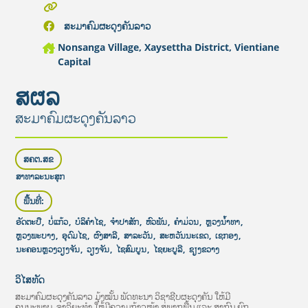
ສະມາຄົມຜະດຸງຄັນລາວ
Nonsanga Village, Xaysettha District, Vientiane
Capital
ສຜລ
ສະມາຄົມຜະດຸງຄັນລາວ
ສຄຕ.ສຂ
ສາທາລະນະສຸກ
ພື້ນທີ່:
ອັດຕະປື
,
ບໍ່ແກ້ວ
,
ບໍລິຄໍາໄຊ
,
ຈໍາປາສັກ
,
ຫົວພັນ
,
ຄໍາມ່ວນ
,
ຫຼວງນໍ້າທາ
,
ຫຼວງພະບາງ
,
ອຸດົມໄຊ
,
ຜົງສາລີ
,
ສາລະວັນ
,
ສະຫວັນນະເຂດ
,
ເຊກອງ
,
ນະຄອນຫຼວງວຽງຈັນ
,
ວຽງຈັນ
,
ໄຊສົມບູນ
,
ໄຊຍະບູລີ
,
ຊຽງຂວາງ
ວິໄສທັດ
ສະມາຄົມຜະດຸງຄັນລາວ ມຸ້ງໝັ້ນ ພັດທະນາ ວິຊາຊີບຜະດຸງຄັນ ໃຫ້ມີ
ຄຸນນະພາບ, ຈາລິຍະທໍາ ໃຫ້ມີຄວາມກ້າວໜ້າ ສູ່ພາກພື້ນ ແລະ ສາກົນ ຍົກ