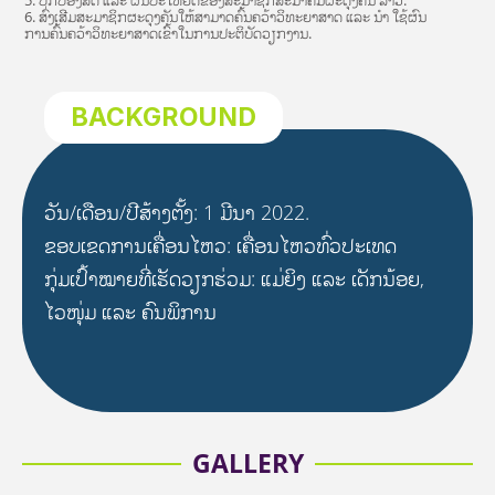
5. ປົກປ້ອງສິດ ແລະ ຜົນປະໂຫຍດຂອງສະມາຊິກສະມາຄົມຜະດຸງຄັນ ລາວ.
6. ສົ່ງເສີມສະມາຊິກຜະດຸງຄັນໃຫ້ສາມາດຄົ້ນຄວ້າວິທະຍາສາດ ແລະ ນໍາ ໃຊ້ຜົນ
ການຄົ້ນຄວ້າວິທະຍາສາດເຂົ້າໃນການປະຕິບັດວຽກງານ.
BACKGROUND
ວັນ/ເດືອນ/ປີສ້າງຕັ້ງ: 1 ມີນາ 2022.
ຂອບເຂດການເຄື່ອນໄຫວ: ເຄື່ອນໄຫວທົ່ວປະເທດ
ກຸ່ມເປົ້າໝາຍທີ່ເຮັດວຽກຮ່ວມ: ແມ່ຍິງ ແລະ ເດັກນ້ອຍ,
ໄວໜຸ່ມ ແລະ ຄົນພິການ
GALLERY