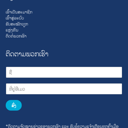
ເຂົ້າເປັນສະມາຊິກ
ເຂົ້າສູ່ລະບົບ
ຮັບສະໝັກວຽກ
ແຫຼ່ງທຶນ
ຕິດຕໍ່ພວກເຮົາ
ຕິດຕາມພວກເຮົາ
ສົ່ງ
*ຕິດຕາມຈົດໝາຍຂ່າວຂອງພວກເຮົາ ແລະ ຮັບຂໍ້ຄວາມແຈ້ງເຕືອນທຸກຄັ້ງເມື່ອ