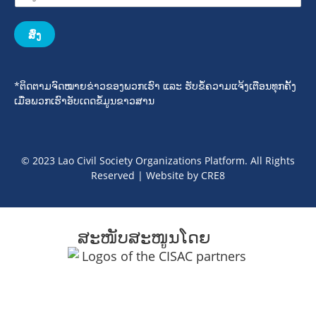
ສົ່ງ
*ຕິດຕາມຈົດໝາຍຂ່າວຂອງພວກເຮົາ ແລະ ຮັບຂໍ້ຄວາມແຈ້ງເຕືອນທຸກຄັ້ງ
ເມື່ອພວກເຮົາອັບເດດຂໍ້ມູນຂາວສານ
© 2023 Lao Civil Society Organizations Platform. All Rights
Reserved | Website by
CRE8
ສະໜັບສະໜູນໂດຍ