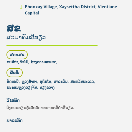
Phonxay Village, Xaysettha District, Vientiane
Capital
ສຂ
ສະມາຄົມສີຂຽວ
ສຄຕ.ສຂ
ກະສິກໍາ, ປ່າໄມ້
,
​ສ້າງ​ຄວາມ​ສາ​ມາດ​,
ພື້ນທີ່:
ອັດຕະປື
,
ຫຼວງນໍ້າທາ
,
ອຸດົມໄຊ
,
ສາລະວັນ
,
ສະຫວັນນະເຂດ
,
ນະຄອນຫຼວງວຽງຈັນ
,
ຊຽງຂວາງ
ວິໄສທັດ
ອົງກອນຮຽນຮູ້ເພື່ອພັດທະນາກະສິກຳສີຂຽວ.
ພາລະກິດ
–