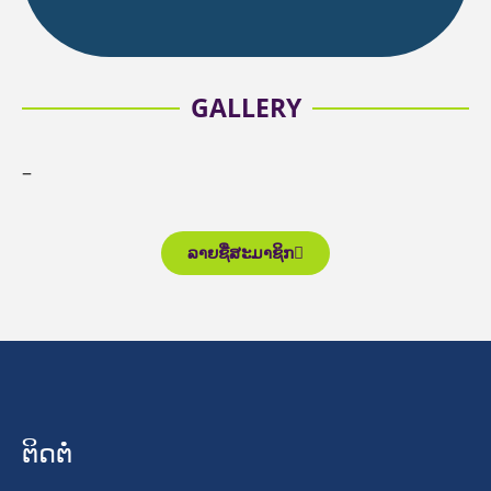
GALLERY
–
ລາຍຊື່ສະມາຊິກ
ຕິດຕໍ່