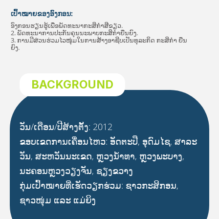
ເປົ້າໝາຍຂອງອົງກອນ:
ອົງກອນຮຽນຮູ້ເພື່ອພັດທະນາກະສິກຳສີຂຽວ.
2. ພັດທະນາການປະກັນຄຸນນະພາບກະສິກຳຍືນຍົງ.
3. ການມີສ່ວນຮ່ວມໄວໜຸ່ມໃນການສ້າງອາຊີບເປັນທຸລະກິດ ກະສິກຳ ຍືນ
ຍົງ.
BACKGROUND
ວັນ/ເດືອນ/ປີສ້າງຕັ້ງ: 2012
ຂອບເຂດການເຄື່ອນໄຫວ: ອັດຕະປື, ອຸດົມໄຊ, ສາລະ
ວັນ, ສະຫວັນນະເຂດ, ຫຼວງນໍ້າທາ, ຫຼວງພະບາງ,
ນະຄອນຫຼວງວຽງຈັນ, ຊຽງຂວາງ
ກຸ່ມເປົ້າໝາຍທີ່ເຮັດວຽກຮ່ວມ: ຊາວກະສິກອນ,
ຊາວໜຸ່ມ ແລະ ແມ່ຍິງ