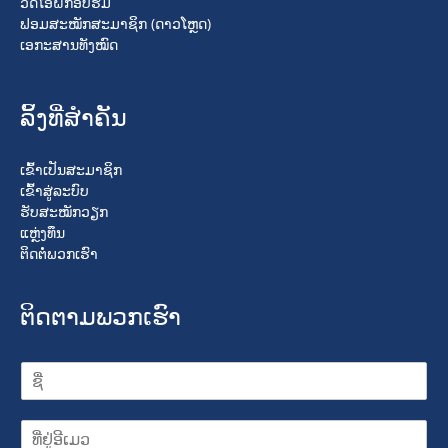
ວິດິໂອຝຶກອົບຮົມ
ຟອມສະໝັກສະມາຊິກ (ດາວໂຫຼດ)
ເອກະສານທັງໝົດ
ລິ້ງທີ່ສໍາຄັນ
ເຂົ້າເປັນສະມາຊິກ
ເຂົ້າສູ່ລະບົບ
ຮັບສະໝັກວຽກ
ແຫຼ່ງທຶນ
ຕິດຕໍ່ພວກເຮົາ
ຕິດຕາມພວກເຮົາ