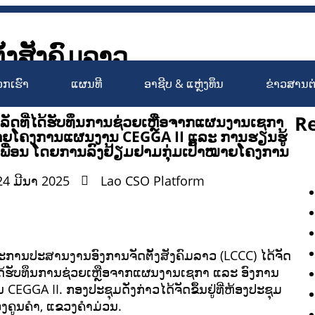
ັ້ງສັງຄົມລາວ
Society Organizations Platfo
ວກເຮົາ
ແຜນທີ
ອາຊີບ & ແຫຼ່ງທຶນ
ຂ່າວສານຕ
R
ດທີ່ໄດ້ຮັບທຶນການຊ່ວຍເຫຼືອຈາກແຜນງານເຊກາ
ົ້າໝາຍໂຄງການແຜນງານ CEGGA II ແລະ ການຮຽນຮູ້
ື່ອນ ໂດຍການລົງຢ້ຽມຢາມກຸ່ມເປົ້າໝາຍໂຄງການ
24 ມີນາ 2025
Lao CSO Platform
ມະການປະສານງານອົງການຈັດຕັ້ງສັງຄົມລາວ (LCCC) ໄດ້ຈັດ
້ຮັບທຶນການຊ່ວຍເຫຼືອຈາກແຜນງານເຊກາ ແລະ ອົງການ
EGGA II. ກອງປະຊຸມດັ່ງກ່າວໄດ້ຈັດຂຶ້ນຢູ່ທີ່ຫ້ອງປະຊຸມ
ອງຄູນຄຳ, ແຂວງຄຳມ່ວນ.