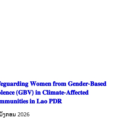
ມະນຸດສະທໍາ
ແຮງງານ, ຄວາມພິການ ແລະ ສະຫວັດດີການສັງຄົມ
ແຮງງານ, ຄວາມພິການ & ສະຫວັດດີການສັງຄົມ
ການສ້າງຄວາມອາດສາມາດ
ສາທາລະນະສຸກ
ສ້າງຄວາມເຂັ້ມແຂງ
RIGHTS TO HEALTH AND COMMUNITY MOBILIZATION
ວັດທະນະທຳ-ສັງຄົມ
ການພັດທະນາຊົນນະບົດ
ການສ້າງຄວາມອາດສາມາດ ແລະ ສົ່ງເສີມອາຊີບ
𝐞𝐠𝐮𝐚𝐫𝐝𝐢𝐧𝐠 𝐖𝐨𝐦𝐞𝐧 𝐟𝐫𝐨𝐦 𝐆𝐞𝐧𝐝𝐞𝐫-𝐁𝐚𝐬𝐞𝐝
𝐥𝐞𝐧𝐜𝐞 (𝐆𝐁𝐕) 𝐢𝐧 𝐂𝐥𝐢𝐦𝐚𝐭𝐞-𝐀𝐟𝐟𝐞𝐜𝐭𝐞𝐝
𝐦𝐮𝐧𝐢𝐭𝐢𝐞𝐬 𝐢𝐧 𝐋𝐚𝐨 𝐏𝐃𝐑
ມັງກອນ 2026
ກະສິກຳ ແລະ ຫັດຖະກຳ
ກະສິກໍາ, ປ່າໄມ້