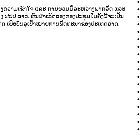
້າງຄວາມເຂົ້າໃຈ ແລະ ການຮ່ວມມືລະຫວ່າງພາກລັດ ແລະ
ງຂອງ ສປປ ລາວ. ຜົນສຳເລັດຂອງກອງປະຊຸມໃນຄັ້ງນີ້ຈະເປັນ
າຄົດ ເພື່ອບັນລຸເປົ້າໝາຍການພັດທະນາຂອງປະເທດຊາດ.