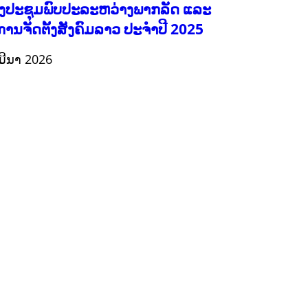
ງປະຊຸມພົບປະລະຫວ່າງພາກລັດ ແລະ
ການຈັດຕັ້ງສັງຄົມລາວ ປະຈຳປີ 2025
ມີນາ 2026
ກະສິກຳ ແລະ ຫັດຖະກຳ
ກະສິກໍາ, ປ່າໄມ້
​ສ້າງ​ຄວາມ​ສາ​ມາດ​,
ການພັດທະນາຊຸມຊົນ
ເສດຖະກິດ, ຂໍ້ມູນຂ່າວສານ, ວັດທະນາທໍາ ແລະ ການທ່ອງທ່ຽວ
ການສຶກສາ
ການສຶກສາ & ກິລາ
ສິ່ງແວດລ້ອມ
FORESTS
ບົດບາດຍິງຊາຍ ແລະ ກົດໝາຍ
ທົ່ວໄປ
ການປົກຄອງທີ່ດີ
HEALTH AND AGRICULTURE
ສາທາລະນະສຸກ