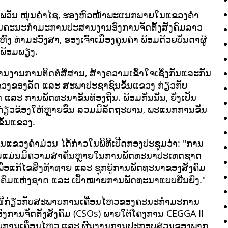
 ໄພວັນ ໜຸ່ນຄຳໄຊ, ຮອງຫົວໜ້າພະແນກພາຍໃນແຂວງຄຳ
ະທານຄະນະກຳມະການປະສານງານອົງການຈັດຕັ້ງສັງຄົມລາວ
ົງ ທຳມະວົງສາ, ຮອງເຈົ້າເມືອງຄູນຄຳ ພ້ອມດ້ວຍບັນດາຜູ້
ງພ້ອມພຽງ.
ສານງານການຕິດຕໍ່ສື່ສານ, ສ້າງຄວາມເຂົ້າໃຈເຊິ່ງກັນແລະກັນ
ແຂວງຂອງລັດ ແລະ ສະພາປະຊາຊົນຂັ້ນແຂວງ ກ່ຽວກັບ
ການພັດທະນາຂັ້ນທ້ອງຖິ່ນ. ພ້ອມກັນນັ້ນ, ຍັງເປັນ
່ຽວຂ້ອງໃຫ້ຫຼາຍຂຶ້ນ ລວມມີລັດຖະບານ, ພະແນກການຂັ້ນ
ຂັ້ນແຂວງ.
ແຂວງຄຳມ່ວນ ໄດ້ກ່າວໃນພິທີເປີດກອງປະຊຸມວ່າ: "ການ
ງຄົມແມ່ນມີຄວາມສຳຄັນຫຼາຍໃນການພັດທະນາປະເທດຊາດ
ື່ອແກ້ໄຂສິ່ງທ້າທາຍ ແລະ ຊຸກຍູ້ການພັດທະນາຂອງສັງຄົມ
ຄົມແຫ່ງຊາດ ແລະ ເປົ້າໝາຍການພັດທະນາແບບຍືນຍົງ."
ເໜີກ່ຽວກັບສະພາບການເຄື່ອນໄຫວຂອງຄະນະກຳມະການ
ົງການຈັດຕັ້ງສັງຄົມ (CSOs) ພາຍໃຕ້ໂຄງການ CEGGA II
ບການເຄື່ອນໄຫວ ແລະ ຜົນງານການປະກອບສ່ວນຂອງພາກ