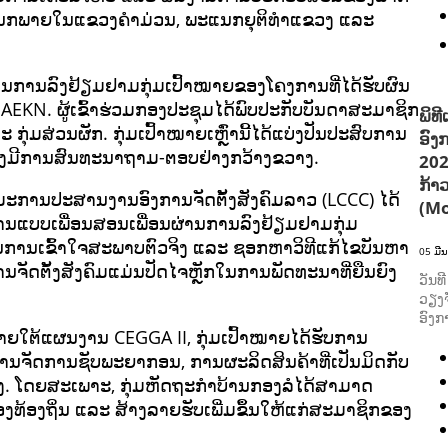
ແນກພາຍໃນແຂວງຄຳມ່ວນ, ພະແນກຍຸຕິທຳແຂວງ ແລະ
ມ່ນການລົງຢ້ຽມຢາມກຸ່ມເປົ້າໝາຍຂອງໂຄງການທີ່ໄດ້ຮັບຜົນ
N. ຜູ້ເຂົ້າຮ່ວມກອງປະຊຸມໄດ້ພົບປະກັບບັນດາສະມາຊິກ
ພິທ
ກຸ່ມສ່ວນຜັກ. ກຸ່ມເປົ້າໝາຍເຫຼົ່ານີ້ໄດ້ແບ່ງປັນປະສົບການ
ອົງ
ທັງມີການສົນທະນາຖາມ-ຕອບຢ່າງກວ້າງຂວາງ.
202
ກ້າ
ມະການປະສານງານອົງການຈັດຕັ້ງສັງຄົມລາວ (LCCC) ໄດ້
(Mo
ານແບບເພື່ອນສອນເພື່ອນຜ່ານການລົງຢ້ຽມຢາມກຸ່ມ
ໃນການເຂົ້າໃຈສະພາບຕົວຈິງ ແລະ ຊອກຫາວິທີແກ້ໄຂບັນຫາ
05 ມີ
ຈັດຕັ້ງສັງຄົມແມ່ນປັດໄຈຫຼັກໃນການພັດທະນາທີ່ຍືນຍົງ
ວັນທ
ວຽງຈ
ອົງກ
ຍໃຕ້ແຜນງານ CEGGA II, ກຸ່ມເປົ້າໝາຍໄດ້ຮັບການ
ຈັດການຊັບພະຍາກອນ, ການຜະລິດສິນຄ້າທີ່ເປັນມິດກັບ
ຍົງ. ໂດຍສະເພາະ, ກຸ່ມຫັດຖະກຳບ້ານກອງລໍໄດ້ສາມາດ
ທ້ອງຖິ່ນ ແລະ ສ້າງລາຍຮັບເພີ່ມຂຶ້ນໃຫ້ແກ່ສະມາຊິກຂອງ