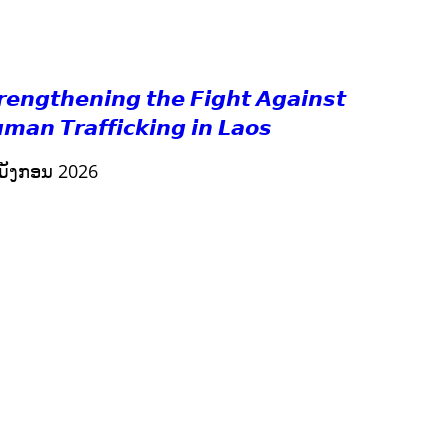
RIGHTS TO HEALTH AND COMMUNITY MOBILIZATION
ວັດທະນະທຳ-ສັງຄົມ
ການສ້າງຄວາມອາດສາມາດ ແລະ ສົ່ງເສີມອາຊີບ
𝙧𝙚𝙣𝙜𝙩𝙝𝙚𝙣𝙞𝙣𝙜 𝙩𝙝𝙚 𝙁𝙞𝙜𝙝𝙩 𝘼𝙜𝙖𝙞𝙣𝙨𝙩
𝙢𝙖𝙣 𝙏𝙧𝙖𝙛𝙛𝙞𝙘𝙠𝙞𝙣𝙜 𝙞𝙣 𝙇𝙖𝙤𝙨
ມັງກອນ 2026
ກະສິກຳ ແລະ ຫັດຖະກຳ
ການພັດທະນາຊຸມຊົນ
ເສດຖະກິດ, ຂໍ້ມູນຂ່າວສານ, ວັດທະນາທໍາ ແລະ ການທ່ອງທ່ຽວ
ການສຶກສາ
ການສຶກສາ & ກິລາ
ສິ່ງແວດລ້ອມ
ບົດບາດຍິງຊາຍ ແລະ ກົດໝາຍ
ທົ່ວໄປ
ການປົກຄອງທີ່ດີ
ແຮງງານ, ຄວາມພິການ ແລະ ສະຫວັດດີການສັງຄົມ