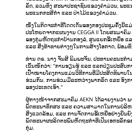
ລັດ, ລວມທັງ ສະພາປະຊາຊົນແຂວງຄຳມ່ວນ, ພະ
ພະແນກກະສິກຳ ແລະ ປ່າໄມ້ແຂວງຄຳມ່ວນ.
ໜຶ່ງໃນກິດຈະກຳທີ່ໂດດເດັ່ນຂອງກອງປະຊຸມຄັ້ງນີ້ແ
ປະໂຫຍດຈາກແຜນງານ CEGGA II ໂດຍສະມາຄົມ AEK
ຂອງກຸ່ມຫັດຖະກຳບ້ານກອງລໍ, ສູນແຍກຂີ້ເຫຍື່ອ ແລະ 
ແລະ ສິ່ງທ້າທາຍຕ່າງໆໃນການສ້າງໂອກາດ, ພ້ອມ
ທ່ານ ດຣ. ນາງ ຈັນສີ ພິມພະຈັນ, ປະທານຄະນະກຳ
ເນັ້ນໜັກວ່າ: "ການຮຽນຮູ້ ແລະ ແລກປ່ຽນປະສົບກ
ເປົ້າໝາຍໂຄງການແມ່ນວິທີການທີ່ມີປະສິດທິພາບ
ຮ່ວມກັນ. ການຮ່ວມມືລະຫວ່າງພາກລັດ ແລະ ອົງການ
ຂອງປະເທດເຮົາ."
ຜູ້ຕາງໜ້າຈາກສະມາຄົມ AEKN ໄດ້ລາຍງານວ່າ ພາ
ພັດທະນາທັກສະ ແລະ ຄວາມສາມາດໃນການບໍລິຫານ
ສິ່ງແວດລ້ອມ, ແລະ ການຈັດການຂີ້ເຫຍື່ອຢ່າງຍືນ
ພັດທະນາຜະລິດຕະພັນຫັດຖະກຳທີ່ເປັນເອກະລັກຂອງ
ກຸ່ມ.