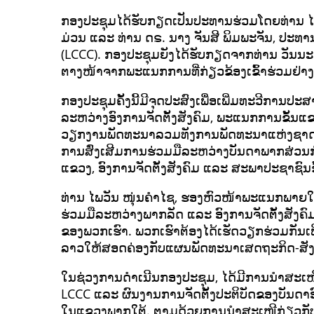
ກອງປະຊຸມໄດ້ຮັບກຽດເປັນປະທານຮ່ວມໂດຍທ່ານ
ມ່ວນ ແລະ ທ່ານ ດຣ. ນາງ ຈັນສີ ພິມພະຈັນ, ປ
(LCCC). ກອງປະຊຸມຍັງໄດ້ຮັບກຽດຈາກທ່ານ ວັນນະຫ
ຕາງໜ້າຈາກພະແນກການທີ່ກ່ຽວຂ້ອງເຂົ້າຮ່ວມຢ່າ
ກອງປະຊຸມຄັ້ງນີ້ມີຈຸດປະສົງເພື່ອເພີ່ມທະວີການປະ
ລະຫວ່າງອົງການຈັດຕັ້ງສັງຄົມ, ພະແນກການຂັ້ນ
ວຽກງານພັດທະນາລວມທັງການພັດທະນາແຫ່ງຊາດ ແລະ 
ການສົ່ງເສີມການຮ່ວມມືລະຫວ່າງບັນດາພາກສ່ວນກ
ແຂວງ, ອົງການຈັດຕັ້ງສັງຄົມ ແລະ ສະພາປະຊາຊົນ
ທ່ານ ໄພວັນ ໜຸ່ນຄຳໄຊ, ຮອງຫົວໜ້າພະແນກພາຍໃນ
ຮ່ວມມືລະຫວ່າງພາກລັດ ແລະ ອົງການຈັດຕັ້ງສັ
ຂອງພວກເຮົາ. ພວກເຮົາຕ້ອງໄດ້ເຮັດວຽກຮ່ວມກັນເພ
ລາວໃຫ້ສອດຄ່ອງກັບແຜນພັດທະນາເສດຖະກິດ-ສັງ
ໃນຊ່ວງການດຳເນີນກອງປະຊຸມ, ໄດ້ມີການນຳສະ
LCCC ແລະ ຜົນງານການຈັດຕັ້ງປະຕິບັດຂອງບັນດາອ
ໃນແຂວງພາກໃຕ້. ຕາມດ້ວຍການນຳສະເໜີກ່ຽວກັ