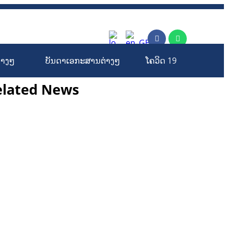
rm
່າງໆ
ບັນດາເອກະສານຕ່າງໆ
ໂຄວິດ 19
elated News
ກະສິກຳ ແລະ ຫັດຖະກຳ
ກະສິກໍາ, ປ່າໄມ້
​ສ້າງ​ຄວາມ​ສາ​ມາດ​,
ການພັດທະນາຊຸມຊົນ
ເສດຖະກິດ, ຂໍ້ມູນຂ່າວສານ, ວັດທະນາທໍາ ແລະ ການທ່ອງທ່ຽວ
ການສຶກສາ