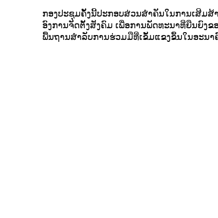
ກອງປະຊຸມຄັ້ງນີ້ປະກອບສ່ວນສຳຄັນໃນການເສີມສ
ອົງການຈັດຕັ້ງສັງຄົມ ເພື່ອການພັດທະນາທີ່ຍືນຍົ
ພື້ນຖານສຳລັບການຮ່ວມມືທີ່ເຂັ້ມແຂງຂຶ້ນໃນອະນ