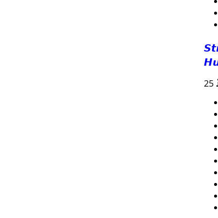
𝙎𝙩
𝙃𝙪
25 