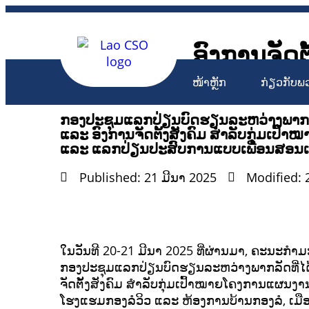
ອົງການຈັດຕ
Lao Civil 
ໜ້າຫຼັກ
ກ່ຽວກັບພ
ກອງປະຊຸມແລກປ່ຽນບົດຮຽນລະຫວ່າງພາກລັ
ແລະ ອົງການຈັດຕັ້ງສັງຄົມ ສໍາລັບກຸ່ມເປ
ແລະ ແລກປ່ຽນປະສົບການແບບເພື່ອນສອນເພ
Published: 21 ມີນາ 2025
Modified: 
ໃນວັນທີ 20-21 ມີນາ 2025 ທີ່ຜ່ານມາ, ຄະນະກຳ
ກອງປະຊຸມແລກປ່ຽນບົດຮຽນລະຫວ່າງພາກລັດທີ່ໄດ
ຈັດຕັ້ງສັງຄົມ ສຳລັບກຸ່ມເປົ້າໝາຍໂຄງການແຜນງານ C
ໂຮງແຮມກອງລໍວິວ ແລະ ຫ້ອງການບ້ານກອງລໍ, ເມື