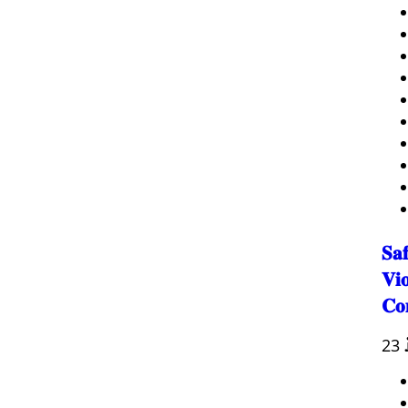
𝐒𝐚
𝐕𝐢
𝐂𝐨
23 