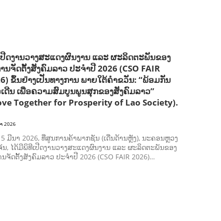
ການພັດທະນາຊົນນະບົດ
ການສ້າງຄວາມອາດສາມາດ ແລະ ສົ່ງເສີມອາຊີບ
ີເປີດງານວາງສະແດງຜົນງານ ແລະ ຜະລິດຕະພັນຂອງ
ການຈັດຕັ້ງສັງຄົມລາວ ປະຈຳປີ 2026 (CSO FAIR
6) ຂຶ້ນຢ່າງເປັນທາງການ ພາຍໃຕ້ຄຳຂວັນ: “ພ້ອມກັນ
ວເດີນ ເພື່ອຄວາມສົມບູນພູນສຸກຂອງສັງຄົມລາວ”
ve Together for Prosperity of Lao Society).
ນາ 2026
ີ 5 ມີນາ 2026, ທີ່ສູນການຄ້າພາກຊັນ (ເດີ່ນດ້ານຫຼັງ), ນະຄອນຫຼວງ
ັນ, ໄດ້ມີພິທີເປີດງານວາງສະແດງຜົນງານ ແລະ ຜະລິດຕະພັນຂອງ
ານຈັດຕັ້ງສັງຄົມລາວ ປະຈຳປີ 2026 (CSO FAIR 2026)…
ກະສິກຳ ແລະ ຫັດຖະກຳ
ກະສິກໍາ, ປ່າໄມ້
​ສ້າງ​ຄວາມ​ສາ​ມາດ​,
ການພັດທະນາຊຸມຊົນ