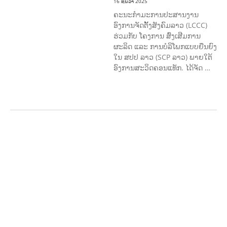
16 ທັນວາ 2025
ຄະນະກຳມະການປະສານງານ
ອົງການຈັດຕັ້ງສັງຄົມລາວ (LCCC)
ຮ່ວມກັບ ໂຄງການ ສົ່ງເສີມການ
ຜະລິດ ແລະ ການບໍລິໂພກແບບຍືນຍົງ
ໃນ ສປປ ລາວ (SCP ລາວ) ພາຍໃຕ້
ອົງການສະວິດຄອນແທັກ. ໄດ້ຈັດ …
ກະສິກຳ ແລະ ຫັດຖະກຳ
ກະສິກໍາ,
ປ່າໄມ້
​ສ້າງ​ຄວາມ​ສາ​ມາດ​,
ການພັດທະນາ
ຊຸມຊົນ
ເສດຖະກິດ, ຂໍ້ມູນຂ່າວສານ, ວັດທະນາ
ທໍາ ແລະ ການທ່ອງທ່ຽວ
ການສຶກສາ
ການສຶກສາ & ກິລາ
ສິ່ງແວດລ້ອມ
FORESTS
ບົດບາດຍິງ
ຊາຍ ແລະ ກົດໝາຍ
ທົ່ວໄປ
ການປົກຄອງ