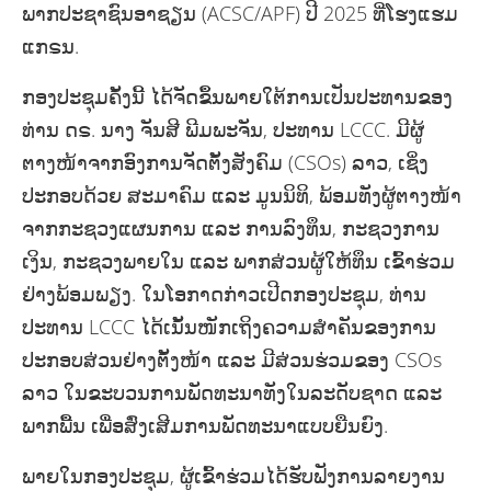
ພາກປະຊາຊົນອາຊຽນ (ACSC/APF) ປີ 2025 ທີ່ໂຮງແຮມ
ແກຣນ.
ກອງປະຊຸມຄັ້ງນີ້ ໄດ້ຈັດຂຶ້ນພາຍໃຕ້ການເປັນປະທານຂອງ
ທ່ານ ດຣ. ນາງ ຈັນສີ ພີມພະຈັນ, ປະທານ LCCC. ມີຜູ້
ຕາງໜ້າຈາກອົງການຈັດຕັ້ງສັງຄົມ (CSOs) ລາວ, ເຊິ່ງ
ປະກອບດ້ວຍ ສະມາຄົມ ແລະ ມູນນິທິ, ພ້ອມທັງຜູ້ຕາງໜ້າ
ຈາກກະຊວງແຜນການ ແລະ ການລົງທຶນ, ກະຊວງການ
ເງິນ, ກະຊວງພາຍໃນ ແລະ ພາກສ່ວນຜູ້ໃຫ້ທຶນ ເຂົ້າຮ່ວມ
ຢ່າງພ້ອມພຽງ. ໃນໂອກາດກ່າວເປີດກອງປະຊຸມ, ທ່ານ
ປະທານ LCCC ໄດ້ເນັ້ນໜັກເຖິງຄວາມສຳຄັນຂອງການ
ປະກອບສ່ວນຢ່າງຕັ້ງໜ້າ ແລະ ມີສ່ວນຮ່ວມຂອງ CSOs
ລາວ ໃນຂະບວນການພັດທະນາທັງໃນລະດັບຊາດ ແລະ
ພາກພື້ນ ເພື່ອສົ່ງເສີມການພັດທະນາແບບຍືນຍົງ.
ພາຍໃນກອງປະຊຸມ, ຜູ້ເຂົ້າຮ່ວມໄດ້ຮັບຟັງການລາຍງານ