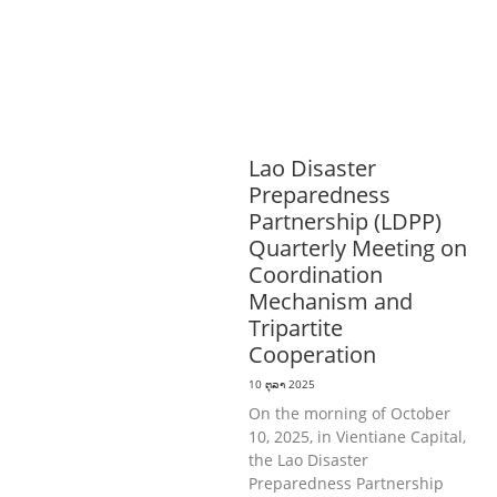
ສາທາລະນະສຸກ
RIGHTS TO HEALTH
AND COMMUNITY
MOBILIZATION
ວັດທະນະທຳ-ສັງຄົມ
ການພັດທະນາຊົນນະບົດ
ການສ້າງຄວາມ
ອາດສາມາດ ແລະ ສົ່ງເສີມອາຊີບ
Lao Disaster
Preparedness
Partnership (LDPP)
Quarterly Meeting on
Coordination
Mechanism and
Tripartite
Cooperation
10 ຕຸລາ 2025
On the morning of October
10, 2025, in Vientiane Capital,
the Lao Disaster
Preparedness Partnership