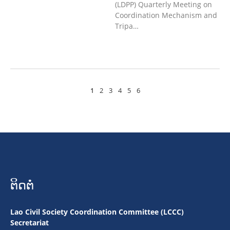
(LDPP) Quarterly Meeting on
Coordination Mechanism and
Tripa…
1
2
3
4
5
6
ຕິດຕໍ່
Lao Civil Society Coordination Committee (LCCC)
Secretariat