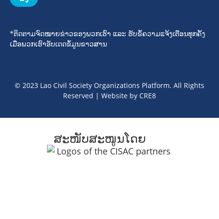
*ຕິດຕາມຈົດໝາຍຂ່າວຂອງພວກເຮົາ ແລະ ຮັບຂໍ້ຄວາມແຈ້ງເຕືອນທຸກຄັ້ງ
ເມື່ອພວກເຮົາອັບເດດຂໍ້ມູນຂາວສານ
© 2023 Lao Civil Society Organizations Platform. All Rights
Reserved | Website by
CRE8
ສະໜັບສະໜູນໂດຍ