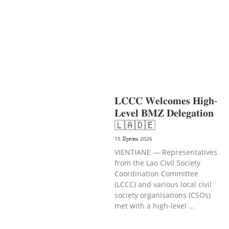
ການສຶກສາ & ກິລາ
ສິ່ງແວດລ້ອມ
ບົດບາດຍິງຊາຍ ແລະ ກົດໝາຍ
ທົ່ວໄປ
ການປົກຄອງທີ່ດີ
ແຮງງານ, ຄວາມພິການ
ແລະ ສະຫວັດດີການສັງຄົມ
ແຮງງານ, ຄວາມ
ພິການ & ສະຫວັດດີການສັງຄົມ
ການສ້າງ
ຄວາມອາດສາມາດ
ສາທາລະນະສຸກ
ການພັດທະນາຊົນນະບົດ
𝐋𝐂𝐂𝐂 𝐖𝐞𝐥𝐜𝐨𝐦𝐞𝐬 𝐇𝐢𝐠𝐡-
𝐋𝐞𝐯𝐞𝐥 𝐁𝐌𝐙 𝐃𝐞𝐥𝐞𝐠𝐚𝐭𝐢𝐨𝐧
🇱🇦🇩🇪
15 ມັງກອນ 2026
VIENTIANE — Representatives
from the Lao Civil Society
Coordination Committee
(LCCC) and various local civil
society organisations (CSOs)
met with a high-level …