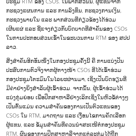
ປະຊຸມ RTM ຂອງ CSOs. ໃນພາກສ່ວນນີ້, ຜູ້ແທນຈາກ
ກະຊວງແຜນການ ແລະ ການລົງທຶນ, ກະຊວງການເງິນ,
ກະຊວງພາຍໃນ ແລະ ພາກສ່ວນທີ່ກ່ຽວຂ້ອງໄດ້ຮ່ວມ
ເຜີຍແຜ່ ແລະ ຊີ້ແຈງກ່ຽວກັບບົດບາດທີ່ສຳຄັນຂອງ CSOs
ໃນການປະກອບສ່ວນເຂົ້າໃນຂະບວນການ RTM ຂອງ ສປປ
ລາວ.
ສິ່ງສຳຄັນອີກອັນໜຶ່ງໃນກອງປະຊຸມຄັ້ງນີ້ ຄື ການແບ່ງປັນ
ປະສົບການຕົວຈິງຈາກຜູ້ຕາງໜ້າ CSOs ທີ່ໄດ້ເຂົ້າຮ່ວມ
ກອງປະຊຸມໂຕະມົນໃນໄລຍະຜ່ານມາ, ເຊິ່ງເປັນບົດຮຽນທີ່
ມີຄ່າຢ່າງຍິ່ງສຳລັບຜູ້ເຂົ້າຮ່ວມ. ຈາກນັ້ນ, ຜູ້ເຂົ້າຮ່ວມໄດ້
ແບ່ງກຸ່ມຍ່ອຍ ເພື່ອປຶກສາຫາລືຢ່າງເລິກເຊິ່ງໃນຫົວຂໍ້ຕ່າງໆ
ເປັນຕົ້ນແມ່ນ ຄວາມສຳຄັນຂອງການເປັນຕົວແທນຂອງ
CSOs ໃນ RTM, ມາດຖານ ແລະ ເງື່ອນໄຂການຄັດເລືອກ
ຜູ້ແທນ, ແລະ ຂໍ້ມູນສຳຄັນທີ່ຄວນນຳສະເໜີຕໍ່ກອງປະຊຸມ
RTM. ຜົນຂອງການປຶກສາຫາລືຈາກແຕ່ລະກຸ່ມໄດ້ຖືກ