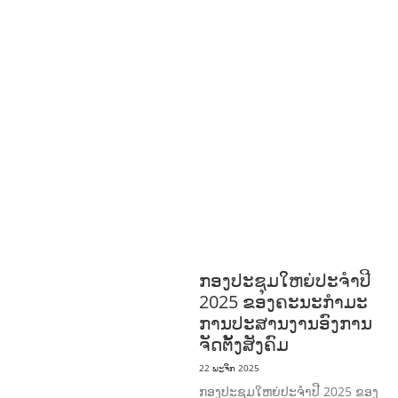
ທີ່ດີ
HEALTH AND
AGRICULTURE
ສາທາລະນະສຸກ
ມະນຸດ
ສະທໍາ
ແຮງງານ, ຄວາມພິການ ແລະ ສະຫວັດ
ດີການສັງຄົມ
ແຮງງານ, ຄວາມພິການ & ສະ
ຫວັດດີການສັງຄົມ
ການສ້າງຄວາມອາດ
ສາມາດ
ສາທາລະນະສຸກ
ສ້າງຄວາມເຂັ້ມ
ແຂງ
RIGHTS TO HEALTH AND
COMMUNITY
MOBILIZATION
ວັດທະນະທຳ-ສັງຄົມ
ການພັດທະນາຊົນນະບົດ
ການສ້າງຄວາມ
ອາດສາມາດ ແລະ ສົ່ງເສີມອາຊີບ
ກອງປະຊຸມໃຫຍ່ປະຈໍາປີ
2025 ຂອງຄະນະກໍາມະ
ການປະສານງານອົງການ
ຈັດຕັ້ງສັງຄົມ
22 ພະຈິກ 2025
ກອງປະຊຸມໃຫຍ່ປະຈໍາປີ 2025 ຂອງ