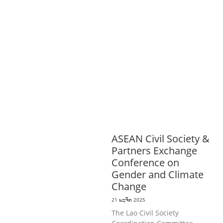
AGRICULTURE
ສາທາລະນະສຸກ
ມະນຸດ
ສະທໍາ
ແຮງງານ, ຄວາມພິການ ແລະ ສະຫວັດ
ດີການສັງຄົມ
ແຮງງານ, ຄວາມພິການ & ສະ
ຫວັດດີການສັງຄົມ
ການສ້າງຄວາມອາດ
ສາມາດ
ສາທາລະນະສຸກ
ສ້າງຄວາມເຂັ້ມ
ແຂງ
RIGHTS TO HEALTH AND
COMMUNITY
MOBILIZATION
ວັດທະນະທຳ-ສັງຄົມ
ການພັດທະນາຊົນນະບົດ
ການສ້າງຄວາມ
ອາດສາມາດ ແລະ ສົ່ງເສີມອາຊີບ
ASEAN Civil Society &
Partners Exchange
Conference on
Gender and Climate
Change
21 ພະຈິກ 2025
The Lao Civil Society