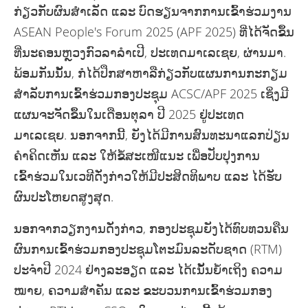
ກ່ຽວກັບຜົນສຳເລັດ ແລະ ບົດຮຽນຈາກການເຂົ້າຮ່ວມງານ
ASEAN People's Forum 2025 (APF 2025) ທີ່ໄດ້ຈັດຂຶ້ນ
ທີ່ນະຄອນຫຼວງກົວລາລຳເປີ, ປະເທດມາເລເຊຍ, ຜ່ານມາ.
ພ້ອມກັນນັ້ນ, ກໍໄດ້ປຶກສາຫາລືກ່ຽວກັບແຜນການກະກຽມ
ສຳລັບການເຂົ້າຮ່ວມກອງປະຊຸມ ACSC/APF 2025 ເຊິ່ງມີ
ແຜນຈະຈັດຂຶ້ນໃນເດືອນຕຸລາ ປີ 2025 ຢູ່ປະເທດ
ມາເລເຊຍ. ນອກຈາກນີ້, ຍັງໄດ້ມີການສົນທະນາແລກປ່ຽນ
ຄໍາຄິດເຫັນ ແລະ ໃຫ້ຂໍ້ສະເໜີແນະ ເພື່ອປັບປຸງການ
ເຂົ້າຮ່ວມໃນເວທີດັ່ງກ່າວໃຫ້ມີປະສິດທິພາບ ແລະ ໄດ້ຮັບ
ຜົນປະໂຫຍດສູງສຸດ.
ນອກຈາກວຽກງານດັ່ງກ່າວ, ກອງປະຊຸມຍັງໄດ້ທົບທວນຄືນ
ຜົນການເຂົ້າຮ່ວມກອງປະຊຸມໂຕະມົນລະດັບຊາດ (RTM)
ປະຈຳປີ 2024 ຢ່າງລະອຽດ ແລະ ໄດ້ເນັ້ນຍ້ຳເຖິງ ຄວາມ
ໝາຍ, ຄວາມສຳຄັນ ແລະ ຂະບວນການເຂົ້າຮ່ວມກອງ