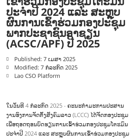
ເຂົ້າຮ່ວມກອງປະຊຸມໂຕະມົນ
ປະຈຳປີ 2024 ແລະ ສະຫຼຸບ
ຜົນການເຂົ້າຮ່ວມກອງປະຊຸມ
ພາກປະຊາຊົນອາຊຽນ
(ACSC/APF) ປີ 2025
Published: 7 ເມສາ 2025
Modified: 7 ກໍລະກົດ 2025
Lao CSO Platform
ໃນວັນທີ 4 ກໍລະກົດ 2025 - ຄະນະກຳມະການປະສານ
ງານອົງການຈັດຕັ້ງສັງຄົມລາວ (LCCC) ໄດ້ຈັດກອງປະຊຸມ
ເພື່ອຖອດຖອນບົດຮຽນການເຂົ້າຮ່ວມກອງປະຊຸມໂຕະມົນ
ປະຈຳປີ 2024 ແລະ ສະຫຼຸບຜົນການເຂົ້າຮ່ວມກອງປະຊຸມ