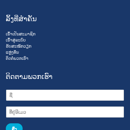
ລິ້ງທີ່ສໍາຄັນ
ເຂົ້າເປັນສະມາຊິກ
ເຂົ້າສູ່ລະບົບ
ຮັບສະໝັກວຽກ
ແຫຼ່ງທຶນ
ຕິດຕໍ່ພວກເຮົາ
ຕິດຕາມພວກເຮົາ
ສົ່ງ