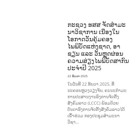
ການພັດທະນາຊົນນະບົດ
ການສ້າງຄວາມ
ອາດສາມາດ ແລະ ສົ່ງເສີມອາຊີບ
ກະຊວງ ຮສສ ຈັດສໍາມະ
ນາວິຊາການ ເນື່ອງໃນ
ໂອກາດວັນຄຸ້ມຄອງ
ໄພພິບັດແຫ່ງຊາດ, ອາ
ຊຽນ ແລະ ວັນຫຼຸດຜ່ອນ
ຄວາມສ່ຽງໄພພິບັດສາກົນ
ປະຈໍາປີ 2025
22 ທັນວາ 2025
ໃນວັນທີ 22 ທັນວາ 2025, ທີ່
ນະຄອນຫຼວງວຽງຈັນ, ຄະນະກໍາມະ
ການປະສານງານອົງການຈັດຕັ້ງ
ສັງຄົມລາວ (LCCC) ພ້ອມດ້ວຍ
ບັນດາອົງການຈັດຕັ້ງສັງຄົມລາວໄດ້
ເຂົ້າຮ່ວມ ກອງປະຊຸມສໍາມະນາ
ວິຊາ…