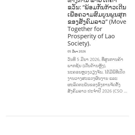
ຂວັນ: “ພ້ອມກັນກ້າວເດີນ
ເພື່ອຄວາມສົມບູນພູນສຸກ
ຂອງສັງຄົມລາວ” (Move
Together for
Prosperity of Lao
Society).
05 ມີນາ 2026
ວັນທີ 5 ມີນາ 2026, ທີ່ສູນການຄ້າ
ພາກຊັນ (ເດີ່ນດ້ານຫຼັງ),
ນະຄອນຫຼວງວຽງຈັນ, ໄດ້ມີພິທີເປີດ
ງານວາງສະແດງຜົນງານ ແລະ
ຜະລິດຕະພັນຂອງອົງການຈັດຕັ້ງ
ສັງຄົມລາວ ປະຈຳປີ 2026 (CSO …
ກະສິກຳ ແລະ ຫັດຖະກຳ
ກະສິກໍາ,