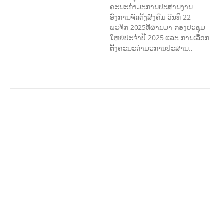
ຄະນະກໍາມະການປະສານງານ
ອົງການຈັດຕັ້ງສັງຄົມ ວັນທີ 22
ພະຈິກ 2025ທີ່ຜ່ານມາ ກອງປະຊຸມ
ໃຫຍ່ປະຈໍາປີ 2025 ແລະ ການເລືອກ
ຕັ້ງຄະນະກໍາມະການປະສານ…
ກະສິກຳ ແລະ ຫັດຖະກຳ
ກະສິກໍາ,
ປ່າໄມ້
​ສ້າງ​ຄວາມ​ສາ​ມາດ​,
ການພັດທະນາ
ຊຸມຊົນ
ເສດຖະກິດ, ຂໍ້ມູນຂ່າວສານ, ວັດທະນາ
ທໍາ ແລະ ການທ່ອງທ່ຽວ
ການສຶກສາ
ການສຶກສາ & ກິລາ
ສິ່ງແວດລ້ອມ
FORESTS
ບົດບາດຍິງ
ຊາຍ ແລະ ກົດໝາຍ
ທົ່ວໄປ
ການປົກຄອງ
ທີ່ດີ
HEALTH AND