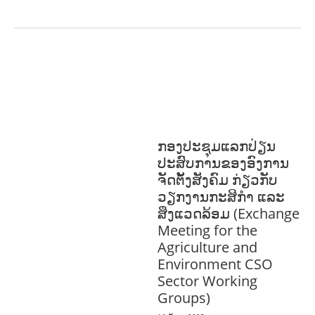
ການພັດທະນາຊຸມຊົນ
ສິ່ງແວດລ້ອມ
FORESTS
ບົດບາດຍິງ
ຊາຍ ແລະ ກົດໝາຍ
ທົ່ວໄປ
ວັດທະນະທຳ-ສັງຄົມ
ກອງປະຊຸມແລກປ່ຽນ
ປະສົບການຂອງອົງການ
ຈັດຕັ້ງສັງຄົມ ກ່ຽວກັບ
ວຽກງານກະສິກຳ ແລະ
ສິ່ງແວດລ້ອມ (Exchange
Meeting for the
Agriculture and
Environment CSO
Sector Working
Groups)