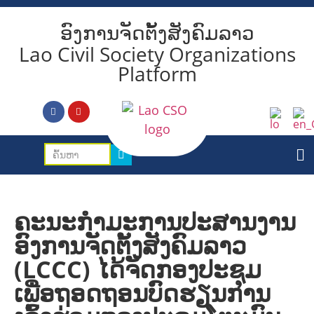
ອົງການຈັດຕັ້ງສັງຄົມລາວ
Lao Civil Society Organizations
Platform
ຄະນະກຳມະການປະສານງານ
ອົງການຈັດຕັ້ງສັງຄົມລາວ
(LCCC) ໄດ້ຈັດກອງປະຊຸມ
ເພື່ອຖອດຖອນບົດຮຽນການ