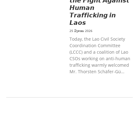
𝙩𝙝𝙚 𝙁𝙞𝙜𝙝𝙩 𝘼𝙜𝙖𝙞𝙣𝙨𝙩
𝙃𝙪𝙢𝙖𝙣
𝙏𝙧𝙖𝙛𝙛𝙞𝙘𝙠𝙞𝙣𝙜 𝙞𝙣
𝙇𝙖𝙤𝙨
25 ມັງກອນ 2026
Today, the Lao Civil Society
Coordination Committee
(LCCC) and a coalition of Lao
CSOs working on anti-human
trafficking warmly welcomed
Mr. Thorsten Schäfer-Gü…
ກະສິກຳ ແລະ ຫັດຖະກຳ
ການພັດທະນາ
ຊຸມຊົນ
ເສດຖະກິດ, ຂໍ້ມູນຂ່າວສານ, ວັດທະນາ
ທໍາ ແລະ ການທ່ອງທ່ຽວ
ການສຶກສາ