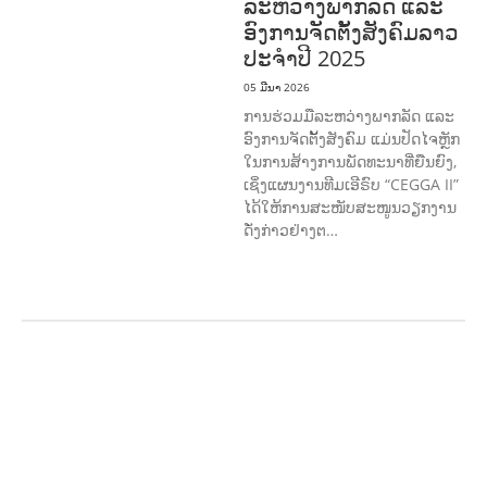
ລະຫວ່າງພາກລັດ ແລະ
ອົງການຈັດຕັ້ງສັງຄົມລາວ
ປະຈຳປີ 2025
05 ມີນາ 2026
ການຮ່ວມມືລະຫວ່າງພາກລັດ ແລະ
ອົງການຈັດຕັ້ງສັງຄົມ ແມ່ນປັດໄຈຫຼັກ
ໃນການສ້າງການພັດທະນາທີ່ຍືນຍົງ,
ເຊິ່ງແຜນງານທີມເອີຣົບ “CEGGA II”
ໄດ້ໃຫ້ການສະໜັບສະໜູນວຽກງານ
ດັ່ງກ່າວຢ່າງຕ…
ກະສິກຳ ແລະ ຫັດຖະກຳ
ກະສິກໍາ,
ປ່າໄມ້
​ສ້າງ​ຄວາມ​ສາ​ມາດ​,
ການພັດທະນາ
ຊຸມຊົນ
ເສດຖະກິດ, ຂໍ້ມູນຂ່າວສານ, ວັດທະນາ
ທໍາ ແລະ ການທ່ອງທ່ຽວ
ການສຶກສາ