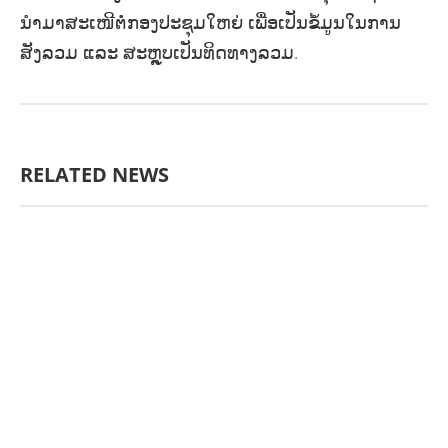
ນຳມາສະເໜີຕໍ່ກອງປະຊຸມໃຫຍ່ ເພື່ອເປັນຂໍ້ມູນໃນການ
ສັງລວມ ແລະ ສະຫຼຸບເປັນທິດທາງລວມ.
RELATED NEWS
ກະສິກຳ ແລະ ຫັດຖະກຳ
ກະສິກໍາ,
ປ່າໄມ້
​ສ້າງ​ຄວາມ​ສາ​ມາດ​,
ການພັດທະນາ
ຊຸມຊົນ
ເສດຖະກິດ, ຂໍ້ມູນຂ່າວສານ, ວັດທະນາ
ທໍາ ແລະ ການທ່ອງທ່ຽວ
ການສຶກສາ
ການສຶກສາ & ກິລາ
ສິ່ງແວດລ້ອມ
FORESTS
ບົດບາດຍິງ
ຊາຍ ແລະ ກົດໝາຍ
ທົ່ວໄປ
ການປົກຄອງ