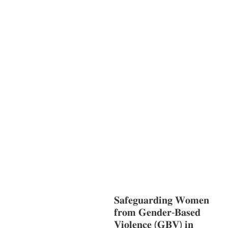
ການສຶກສາ & ກິລາ
ສິ່ງແວດລ້ອມ
FORESTS
ບົດບາດຍິງ
ຊາຍ ແລະ ກົດໝາຍ
ທົ່ວໄປ
ການປົກຄອງ
ທີ່ດີ
HEALTH AND
AGRICULTURE
ສາທາລະນະສຸກ
ມະນຸດ
ສະທໍາ
ແຮງງານ, ຄວາມພິການ ແລະ ສະຫວັດ
ດີການສັງຄົມ
ແຮງງານ, ຄວາມພິການ & ສະ
ຫວັດດີການສັງຄົມ
ການສ້າງຄວາມອາດ
ສາມາດ
ສາທາລະນະສຸກ
ສ້າງຄວາມເຂັ້ມ
ແຂງ
RIGHTS TO HEALTH AND
COMMUNITY
MOBILIZATION
ວັດທະນະທຳ-ສັງຄົມ
ການພັດທະນາຊົນນະບົດ
ການສ້າງຄວາມ
ອາດສາມາດ ແລະ ສົ່ງເສີມອາຊີບ
𝐒𝐚𝐟𝐞𝐠𝐮𝐚𝐫𝐝𝐢𝐧𝐠 𝐖𝐨𝐦𝐞𝐧
𝐟𝐫𝐨𝐦 𝐆𝐞𝐧𝐝𝐞𝐫-𝐁𝐚𝐬𝐞𝐝
𝐕𝐢𝐨𝐥𝐞𝐧𝐜𝐞 (𝐆𝐁𝐕) 𝐢𝐧