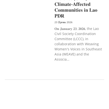
𝐂𝐥𝐢𝐦𝐚𝐭𝐞-𝐀𝐟𝐟𝐞𝐜𝐭𝐞𝐝
𝐂𝐨𝐦𝐦𝐮𝐧𝐢𝐭𝐢𝐞𝐬 𝐢𝐧 𝐋𝐚𝐨
𝐏𝐃𝐑
23 ມັງກອນ 2026
𝐎𝐧 𝐉𝐚𝐧𝐮𝐚𝐫𝐲 𝟐𝟑, 𝟐𝟎𝟐𝟔, the Lao
Civil Society Coordination
Committee (LCCC), in
collaboration with Weaving
Women's Voices in Southeast
Asia (WEAVE) and the
Associa…
ກະສິກຳ ແລະ ຫັດຖະກຳ
ກະສິກໍາ,
ປ່າໄມ້
​ສ້າງ​ຄວາມ​ສາ​ມາດ​,
ການພັດທະນາ
ຊຸມຊົນ
ເສດຖະກິດ, ຂໍ້ມູນຂ່າວສານ, ວັດທະນາ