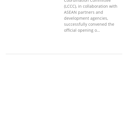
Coordination Committee
(LCCC), in collaboration with
ASEAN partners and
development agencies,
successfully convened the
official opening o…
ກະສິກຳ ແລະ ຫັດຖະກຳ
ກະສິກໍາ,
ປ່າໄມ້
​ສ້າງ​ຄວາມ​ສາ​ມາດ​,
ການພັດທະນາ
ຊຸມຊົນ
ເສດຖະກິດ, ຂໍ້ມູນຂ່າວສານ, ວັດທະນາ
ທໍາ ແລະ ການທ່ອງທ່ຽວ
ການສຶກສາ
ການສຶກສາ & ກິລາ
ສິ່ງແວດລ້ອມ
ບົດບາດຍິງຊາຍ ແລະ ກົດໝາຍ
ທົ່ວໄປ
ການປົກຄອງທີ່ດີ
HEALTH AND
AGRICULTURE
ສາທາລະນະສຸກ