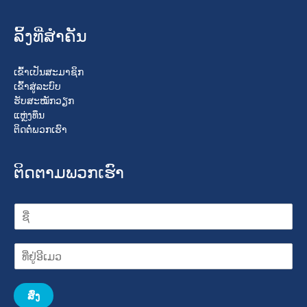
ລິ້ງທີ່ສໍາຄັນ
ເຂົ້າເປັນສະມາຊິກ
ເຂົ້າສູ່ລະບົບ
ຮັບສະໝັກວຽກ
ແຫຼ່ງທຶນ
ຕິດຕໍ່ພວກເຮົາ
ຕິດຕາມພວກເຮົາ
ສົ່ງ