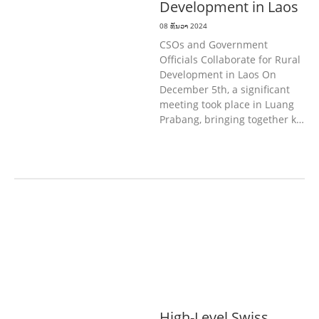
Development in Laos
08 ທັນວາ 2024
CSOs and Government
Officials Collaborate for Rural
Development in Laos On
December 5th, a significant
meeting took place in Luang
Prabang, bringing together k…
ກະສິກໍາ, ປ່າໄມ້
ເສດຖະກິດ, ຂໍ້ມູນຂ່າວສານ,
ວັດທະນາທໍາ ແລະ ການທ່ອງທ່ຽວ
ການສຶກສາ
& ກິລາ
ສິ່ງແວດລ້ອມ
ທົ່ວໄປ
ການ
ປົກຄອງທີ່ດີ
ແຮງງານ, ຄວາມພິການ & ສະ
ຫວັດດີການສັງຄົມ
ສາທາລະນະສຸກ
High-Level Swiss