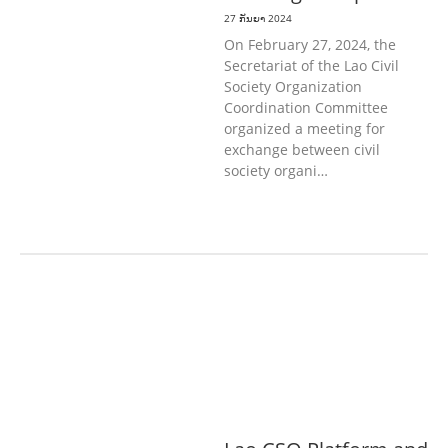
27 ກັນຍາ 2024
On February 27, 2024, the
Secretariat of the Lao Civil
Society Organization
Coordination Committee
organized a meeting for
exchange between civil
society organi…
ກະສິກໍາ, ປ່າໄມ້
ເສດຖະກິດ, ຂໍ້ມູນຂ່າວສານ,
ວັດທະນາທໍາ ແລະ ການທ່ອງທ່ຽວ
ການສຶກສາ
& ກິລາ
ສິ່ງແວດລ້ອມ
ທົ່ວໄປ
ການ
ປົກຄອງທີ່ດີ
ແຮງງານ, ຄວາມພິການ & ສະ
ຫວັດດີການສັງຄົມ
ສາທາລະນະສຸກ