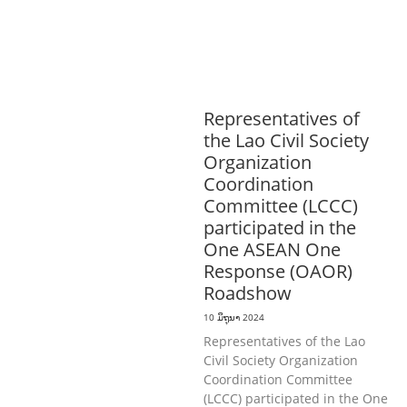
ວັດທະນາທໍາ ແລະ ການທ່ອງທ່ຽວ
ການສຶກສາ
& ກິລາ
ສິ່ງແວດລ້ອມ
ທົ່ວໄປ
ການ
ປົກຄອງທີ່ດີ
ແຮງງານ, ຄວາມພິການ & ສະ
ຫວັດດີການສັງຄົມ
ສາທາລະນະສຸກ
Representatives of
the Lao Civil Society
Organization
Coordination
Committee (LCCC)
participated in the
One ASEAN One
Response (OAOR)
Roadshow
10 ມິຖຸນາ 2024
Representatives of the Lao
Civil Society Organization
Coordination Committee
(LCCC) participated in the One