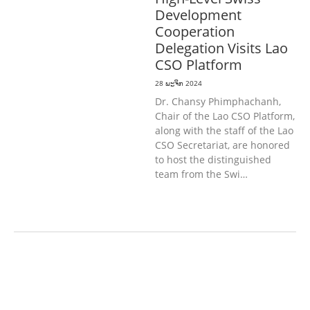
Development
Cooperation
Delegation Visits Lao
CSO Platform
28 ພະຈິກ 2024
Dr. Chansy Phimphachanh,
Chair of the Lao CSO Platform,
along with the staff of the Lao
CSO Secretariat, are honored
to host the distinguished
team from the Swi…
ກະສິກໍາ, ປ່າໄມ້
ເສດຖະກິດ, ຂໍ້ມູນຂ່າວສານ,
ວັດທະນາທໍາ ແລະ ການທ່ອງທ່ຽວ
ການສຶກສາ
& ກິລາ
ສິ່ງແວດລ້ອມ
ທົ່ວໄປ
ການ