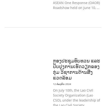
ASEAN One Response (OAOR)
Roadshow held on June 10, …
ກະສິກໍາ, ປ່າໄມ້
ເສດຖະກິດ, ຂໍ້ມູນຂ່າວສານ,
ວັດທະນາທໍາ ແລະ ການທ່ອງທ່ຽວ
ການສຶກສາ
& ກິລາ
ສິ່ງແວດລ້ອມ
ທົ່ວໄປ
ກອງປະຊຸມທົບທວນ ແລະ
ປັບປຸງການເຮັດວຽກຂອງ
ກຸ່ມ ວິຊາການດ້ານສີ່ງ
ແວດລ້ອມ
12 ກໍລະກົດ 2024
On July 10th, the Lao Civil
Society Organization (Lao
CSO), under the leadership of
the Lao Civil Society