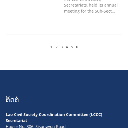
Secretariats, held its annual
meeting for the Sub-Sect…
1
2
3
4
5
6
ຕິດຕໍ່
Lao Civil Society Coordination Committee (LCCC)
Secretariat
House No. 306, Sisangvon Road