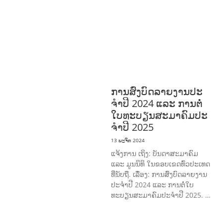
ກະສິກໍາ, ປ່າໄມ້
ເສດຖະກິດ, ຂໍ້ມູນຂ່າວສານ,
ວັດທະນາທໍາ ແລະ ການທ່ອງທ່ຽວ
ການສຶກສາ
& ກິລາ
ສິ່ງແວດລ້ອມ
ທົ່ວໄປ
ການ
ປົກຄອງທີ່ດີ
ແຮງງານ, ຄວາມພິການ & ສະ
ຫວັດດີການສັງຄົມ
ສາທາລະນະສຸກ
ການສົ່ງບົດລາຍງານປະ
ຈໍາປີ 2024 ແລະ ການຕໍ່
ໃບທະບຽນສະມາຄົມປະ
ຈໍາປີ 2025
13 ພະຈິກ 2024
ແຈ້ງການ ເຖິງ: ບັນດາສະມາຄົມ
ແລະ ມູນນິທິ ໃນຂອບເຂດທົ່ວປະເທດ
ທີ່ນັບຖື. ເລື່ອງ: ການສົ່ງບົດລາຍງານ
ປະຈໍາປີ 2024 ແລະ ການຕໍ່ໃບ
ທະບຽນສະມາຄົມປະຈໍາປີ 2025. …