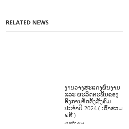
RELATED NEWS
ກະສິກໍາ, ປ່າໄມ້
ເສດຖະກິດ, ຂໍ້ມູນຂ່າວສານ,
ວັດທະນາທໍາ ແລະ ການທ່ອງທ່ຽວ
ການສຶກສາ
& ກິລາ
ສິ່ງແວດລ້ອມ
ທົ່ວໄປ
ການ
ປົກຄອງທີ່ດີ
ແຮງງານ, ຄວາມພິການ & ສະ
ຫວັດດີການສັງຄົມ
ສາທາລະນະສຸກ
ງານວາງສະແດງຜົນງານ
ແລະ ຜະລິດຕະພັນຂອງ
ອົງການຈັດຕັ້ງສັງຄົມ
ປະຈຳປີ 2024 ( ເຂົ້າຮ່ວມ
ຟຣີ )
29 ພະຈິກ 2024