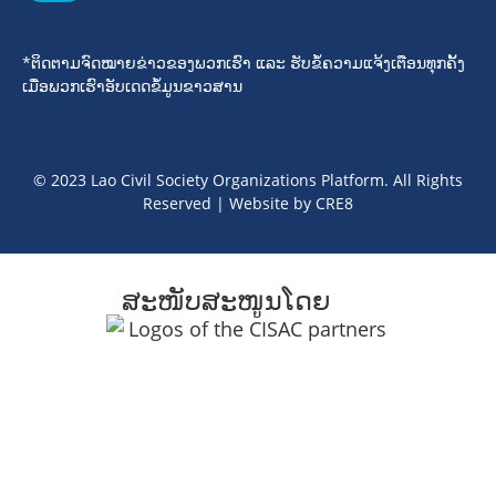
*ຕິດຕາມຈົດໝາຍຂ່າວຂອງພວກເຮົາ ແລະ ຮັບຂໍ້ຄວາມແຈ້ງເຕືອນທຸກຄັ້ງ
ເມື່ອພວກເຮົາອັບເດດຂໍ້ມູນຂາວສານ
© 2023 Lao Civil Society Organizations Platform. All Rights
Reserved | Website by
CRE8
ສະໜັບສະໜູນໂດຍ