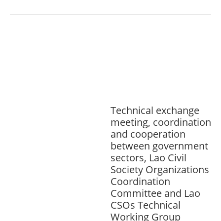
ກະສິກໍາ, ປ່າໄມ້
ເສດຖະກິດ, ຂໍ້ມູນຂ່າວສານ,
ວັດທະນາທໍາ ແລະ ການທ່ອງທ່ຽວ
ການສຶກສາ
& ກິລາ
ສິ່ງແວດລ້ອມ
ທົ່ວໄປ
ການ
ປົກຄອງທີ່ດີ
ແຮງງານ, ຄວາມພິການ & ສະ
ຫວັດດີການສັງຄົມ
ສາທາລະນະສຸກ
Technical exchange
meeting, coordination
and cooperation
between government
sectors, Lao Civil
Society Organizations
Coordination
Committee and Lao
CSOs Technical
Working Group