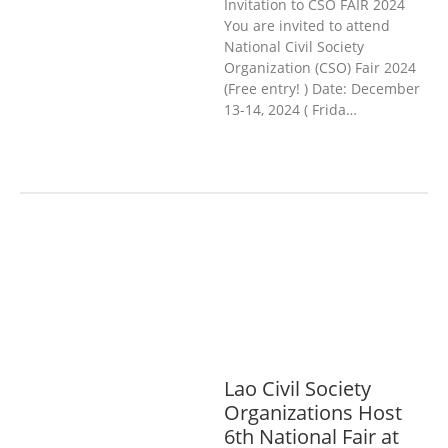
Invitation to CSO FAIR 2024
You are invited to attend
National Civil Society
Organization (CSO) Fair 2024
(Free entry! ) Date: December
13-14, 2024 ( Frida…
ກະສິກໍາ, ປ່າໄມ້
ເສດຖະກິດ, ຂໍ້ມູນຂ່າວສານ,
ວັດທະນາທໍາ ແລະ ການທ່ອງທ່ຽວ
ການສຶກສາ
& ກິລາ
ສິ່ງແວດລ້ອມ
ທົ່ວໄປ
ການ
ປົກຄອງທີ່ດີ
ແຮງງານ, ຄວາມພິການ & ສະ
ຫວັດດີການສັງຄົມ
ສາທາລະນະສຸກ
Lao Civil Society
Organizations Host
6th National Fair at