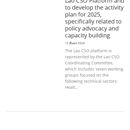
Lao CSO Platform and
to develop the activity
plan for 2025,
specifically related to
policy advocacy and
capacity building
12 ກັນຍາ 2024
The Lao CSO platform is
represented by the Lao CSO
Coordinating Committee,
which includes seven working
groups focused on the
following technical sectors:
Healt…
ກະສິກໍາ, ປ່າໄມ້
ເສດຖະກິດ, ຂໍ້ມູນຂ່າວສານ,