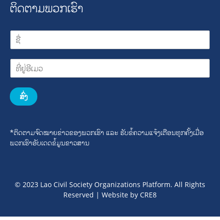
ຕິດຕາມພວກເຮົາ
ສົ່ງ
*ຕິດຕາມຈົດໝາຍຂ່າວຂອງພວກເຮົາ ແລະ ຮັບຂໍ້ຄວາມແຈ້ງເຕືອນທຸກຄັ້ງເມື່ອ
ພວກເຮົາອັບເດດຂໍ້ມູນຂາວສານ
© 2023 Lao Civil Society Organizations Platform. All Rights
Reserved | Website by
CRE8