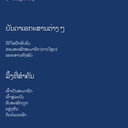
ບັນດາເອກະສານຕ່າງໆ
ວິດິໂອຝຶກອົບຮົມ
ຟອມສະໝັກສະມາຊິກ (ດາວໂຫຼດ)
ເອກະສານທັງໝົດ
ລິ້ງທີ່ສໍາຄັນ
ເຂົ້າເປັນສະມາຊິກ
ເຂົ້າສູ່ລະບົບ
ຮັບສະໝັກວຽກ
ແຫຼ່ງທຶນ
ຕິດຕໍ່ພວກເຮົາ