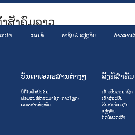
ັ້ງສັງຄົມລາວ
ociety Organizations Platform
ວກເຮົາ
ແຜນທີ
ອາຊີບ & ແຫຼ່ງທຶນ
ຂ່າວສານຕ
ບັນດາເອກະສານຕ່າງໆ
ລິ້ງທີ່ສໍາຄັນ
ວິດິໂອຝຶກອົບຮົມ
ເຂົ້າເປັນສະມາຊິກ
ຟອມສະໝັກສະມາຊິກ (ດາວໂຫຼດ)
ເຂົ້າສູ່ລະບົບ
ເອກະສານທັງໝົດ
ຮັບສະໝັກວຽກ
ແຫຼ່ງທຶນ
ຕິດຕໍ່ພວກເຮົາ