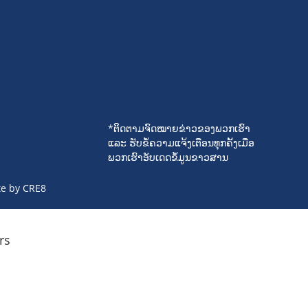
*ຕິດຕາມຈົດໝາຍຂ່າວຂອງພວກເຮົາ
ແລະ ຮັບຂໍ້ຄວາມແຈ້ງເຕືອນທຸກຄັ້ງເມື່ອ
ພວກເຮົາອັບເດດຂໍ້ມູນຂາວສານ
te by
CRE8