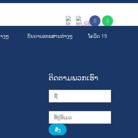
່າງໆ
ບັນດາເອກະສານຕ່າງໆ
ໂຄວິດ 19
ຕິດຕາມພວກເຮົາ
ຊື່
*
ອີເມວ
*
ສົ່ງ