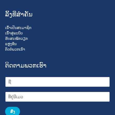
ລິ້ງທີ່ສໍາຄັນ
ເຂົ້າເປັນສະມາຊິກ
ເຂົ້າສູ່ລະບົບ
ຮັບສະໝັກວຽກ
ແຫຼ່ງທຶນ
ຕິດຕໍ່ພວກເຮົາ
ຕິດຕາມພວກເຮົາ
ສົ່ງ