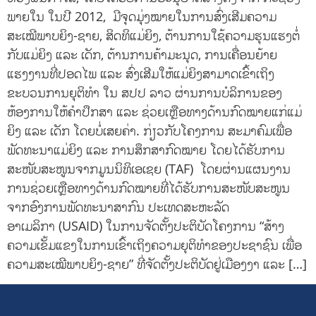
ພາຍໃນ ໃນປີ 2012, ມີຈຸດມຸ່ງໝາຍໃນການສົ່ງເສີມຄວາມ
ສະເໝີພາບຍິງ-ຊາຍ, ສິດທິແມ່ຍິງ, ຕ້ານການໃຊ້ຄວາມຮຸນແຮງຕໍ່
ກັບແມ່ຍິງ ແລະ ເດັກ, ຕ້ານການຄ້າມະນຸດ, ການເຄື່ອນຍ້າຍ
ແຮງງານທີ່ປອດໄພ ແລະ ສົ່ງເສີມໃຫ້ແມ່ຍິງສາມາດເຂົ້າເຖິງ
ຂະບວນການຍຸຕິທໍາ ໃນ ສປປ ລາວ ຜ່ານການບໍລິການຂອງ
ຫ້ອງການໃຫ້ຄໍາປຶກສາ ແລະ ຊ່ວຍເຫຼືອທາງດ້ານກົດໝາຍແກ່ແມ່
ຍິງ ແລະ ເດັກ ໂດຍບໍ່ເສຍຄ່າ. ກ່ຽວກັບໂຄງການ ສະມາຄົມເພື່ອ
ພັດທະນາແມ່ຍິງ ແລະ ການສຶກສາກົດໝາຍ ໂດຍໄດ້ຮັບການ
ສະໜັບສະໜູນຈາກມູນນິທິເອເຊຍ (TAF) ໂດຍຜ່ານແຜນງານ
ການຊ່ວຍເຫຼືອທາງດ້ານກົດໝາຍທີ່ໄດ້ຮັບການສະໜັບສະໜູນ
ຈາກອົງການພັດທະນາສາກົນ ປະເທດສະຫະລັດ
ອາເມລິກາ (USAID) ໃນການຈັດຕັ້ງປະຕິບັດໂຄງການ “ສ້າງ
ຄວາມເຂັ້ມແຂງໃນການເຂົ້າເຖິງຄວາມຍຸຕິທຳຂອງປະຊາຊົນ ເພື່ອ
ຄວາມສະເໝີພາບຍິງ-ຊາຍ” ທີ່ຈັດຕັ້ງປະຕິບັດຢູ່ເມືອງງາ ແລະ […]