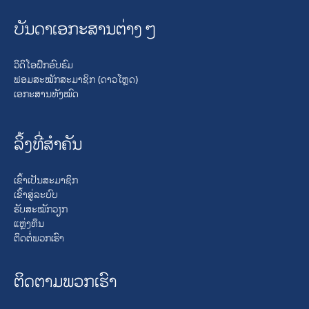
ບັນດາເອກະສານຕ່າງໆ
ວິດິໂອຝຶກອົບຮົມ
ຟອມສະໝັກສະມາຊິກ (ດາວໂຫຼດ)
ເອກະສານທັງໝົດ
ລິ້ງທີ່ສໍາຄັນ
ເຂົ້າເປັນສະມາຊິກ
ເຂົ້າສູ່ລະບົບ
ຮັບສະໝັກວຽກ
ແຫຼ່ງທຶນ
ຕິດຕໍ່ພວກເຮົາ
ຕິດຕາມພວກເຮົາ