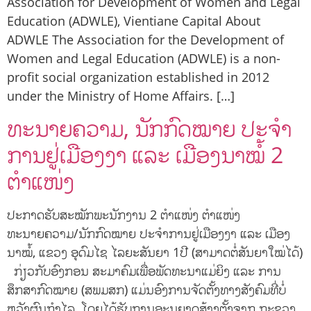
Association for Development of Women and Legal
Education (ADWLE), Vientiane Capital About
ADWLE The Association for the Development of
Women and Legal Education (ADWLE) is a non-
profit social organization established in 2012
under the Ministry of Home Affairs. […]
ທະນາຍຄວາມ, ນັກກົດໝາຍ ປະຈໍາ
ການຢູ່ເມືອງງາ ແລະ ເມືອງນາໝໍ້ 2
ຕໍາແໜ່ງ
ປະກາດຮັບສະໝັກພະນັກງານ 2 ຕໍາແໜ່ງ ຕໍາແໜ່ງ
ທະນາຍຄວາມ/ນັກກົດໝາຍ ປະຈໍາການຢູ່ເມືອງງາ ແລະ ເມືອງ
ນາໝໍ້,​ ແຂວງ ອຸດົມໄຊ ໄລຍະສັນຍາ 1​ປີ (ສາມາດຕໍ່ສັນຍາໃໝ່ໄດ້)
ກ່ຽວກັບອົງກອນ ສະມາຄົມເພື່ອພັດທະນາແມ່ຍິງ ແລະ ການ
ສຶກສາກົດໝາຍ (ສພມສກ) ແມ່ນອົງການຈັດຕັ້ງທາງສັງຄົມທີ່ບໍ່
ຫວັງຜົນກໍາໄລ, ໂດຍໄດ້ຮັບການອະນຸຍາດສ້າງຕັ້ງຈາກ ກະຊວງ