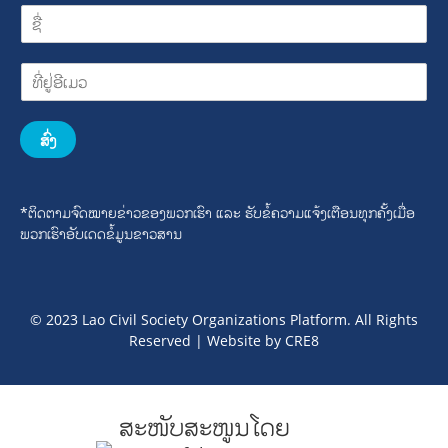
ສົ່ງ
*ຕິດຕາມຈົດໝາຍຂ່າວຂອງພວກເຮົາ ແລະ ຮັບຂໍ້ຄວາມແຈ້ງເຕືອນທຸກຄັ້ງເມື່ອ
ພວກເຮົາອັບເດດຂໍ້ມູນຂາວສານ
© 2023 Lao Civil Society Organizations Platform. All Rights
Reserved | Website by
CRE8
ສະໜັບສະໜູນໂດຍ