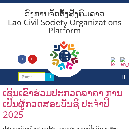
ອົງການຈັດຕັ້ງສັງຄົມລາວ
Lao Civil Society Organizations
Platform
ເຊີນເຂົ້າຮ່ວມປະກວດລາຄາ ການ
ເປັນຜູ້ກວດສອບບັນຊີ ປະຈຳປີ
2025
ປະກາດເຊີນເຂົ້າຮ່ວມປະກວດລາຄາ ການເປັນຜູ້ກວດສອບ