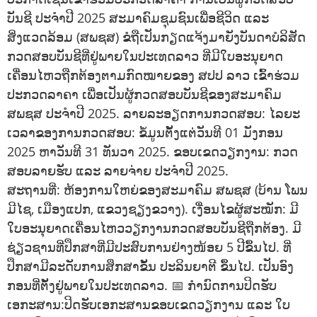
ບັນຊີ ປະຈຳປີ 2025 ສະມາຄົມຊຸມຊົນເພື່ອຊີວິດ ແລະ
ສິ່ງແວດລ້ອມ (ສພຊສ) ຂໍຖືເປັນກຽດແຈ້ງມາຍັງບັນດາບໍລິສັດ
ກວດສອບບັນຊີທີ່ຢູ່ພາຍໃນປະເທດລາວ ທີ່ມີໃບອະນຸຍາດ
ເຄື່ອນໄຫວຖືກຕ້ອງຕາມກົດໝາຍຂອງ ສປປ ລາວ ເຂົ້າຮ່ວມ
ປະກວດລາຄາ ເພື່ອເປັນຜູ້ກວດສອບບັນຊີຂອງສະມາຄົມ
ສພຊສ ປະຈຳປີ 2025. ລາຍລະອຽດການກວດສອບ: ໄລຍະ
ເວລາຂອງການກວດສອບ: ຂໍ້ມູນຕັ້ງແຕ່ວັນທີ 01 ມັງກອນ
2025 ຫາວັນທີ 31 ທັນວາ 2025. ຂອບເຂດວຽກງານ: ກວດ
ສອບລາຍຮັບ ແລະ ລາຍຈ່າຍ ປະຈຳປີ 2025.
ສະຖານທີ່: ຫ້ອງການໃຫຍ່ຂອງສະມາຄົມ ສພຊສ (ບ້ານ ໂພນ
ມີໄຊ, ເມືອງແປກ, ແຂວງຊຽງຂວາງ). ເງື່ອນໄຂຜູ້ສະໝັກ: ມີ
ໃບອະນຸຍາດເຄື່ອນໄຫວວຽກງານກວດສອບບັນຊີຖືກຕ້ອງ. ມີ
ຊ່ຽວຊານທີ່ປຶກສາທີ່ມີປະສົບການຢ່າງໜ້ອຍ 5 ປີຂຶ້ນໄປ. ທີ່
ປຶກສາມີລະດັບການສຶກສາຂັ້ນ ປະລິນຍາຕີ ຂຶ້ນໄປ. ເປັນອົງ
ກອນທີ່ຕັ້ງຢູ່ພາຍໃນປະເທດລາວ. 📅 ກຳນົດການປິດຮັບ
ເອກະສານ:ປິດຮັບເອກະສານຂອບເຂດວຽກງານ ແລະ ໃບ