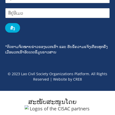
ສົ່ງ
*ຕິດຕາມຈົດໝາຍຂ່າວຂອງພວກເຮົາ ແລະ ຮັບຂໍ້ຄວາມແຈ້ງເຕືອນທຸກຄັ້ງ
ເມື່ອພວກເຮົາອັບເດດຂໍ້ມູນຂາວສານ
© 2023 Lao Civil Society Organizations Platform. All Rights
Reserved | Website by
CRE8
ສະໜັບສະໜູນໂດຍ