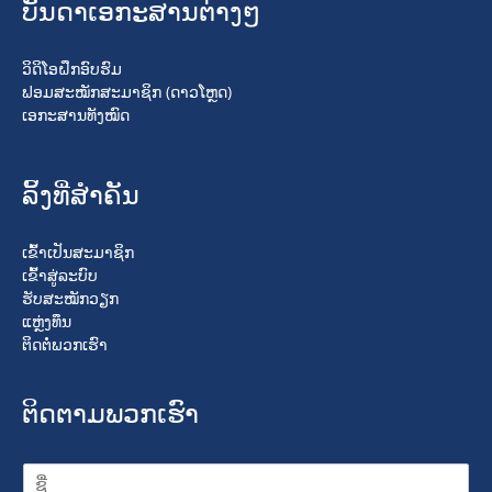
ບັນດາເອກະສານຕ່າງໆ
ວິດິໂອຝຶກອົບຮົມ
ຟອມສະໝັກສະມາຊິກ (ດາວໂຫຼດ)
ເອກະສານທັງໝົດ
ລິ້ງທີ່ສໍາຄັນ
ເຂົ້າເປັນສະມາຊິກ
ເຂົ້າສູ່ລະບົບ
ຮັບສະໝັກວຽກ
ແຫຼ່ງທຶນ
ຕິດຕໍ່ພວກເຮົາ
ຕິດຕາມພວກເຮົາ