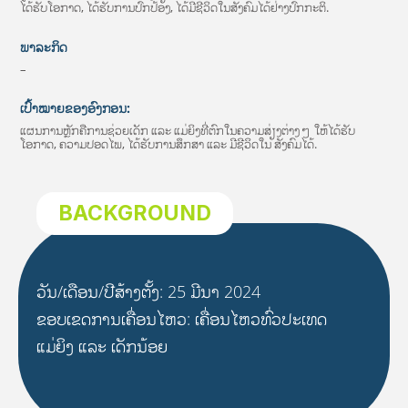
ໄດ້ຮັບໂອກາດ, ໄດ້ຮັບການປົກປ້ອງ, ໄດ້ມີຊີວິດໃນສັງຄົມໄດ້ຢ່າງປົກກະຕິ.
ພາລະກິດ
–
ເປົ້າໝາຍຂອງອົງກອນ:
ແຜນການຫຼັກຄືການຊ່ວຍເດັກ ແລະ ແມ່ຍິງທີ່ຕົກໃນຄວາມສ່ຽງຕ່າງໆ ໃຫ້ໄດ້ຮັບ
ໂອກາດ, ຄວາມປອດໄພ, ໄດ້ຮັບການສຶກສາ ແລະ ມີຊີວິດໃນ ສັງຄົມໄດ້.
BACKGROUND
ວັນ/ເດືອນ/ປີສ້າງຕັ້ງ: 25 ມີນາ 2024
ຂອບເຂດການເຄື່ອນໄຫວ: ເຄື່ອນໄຫວທົ່ວປະເທດ
ແມ່ຍິງ ແລະ ເດັກນ້ອຍ