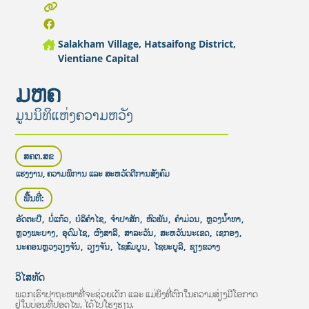
Salakham Village, Hatsaifong District,
Vientiane Capital
ມຫຄ
ມູນນິທິແຫ່ງຄວາມຫວັງ
ສຄຕ.ສຂ
ແຮງງານ, ຄວາມພິການ ແລະ ສະຫວັດດີການສັງຄົມ
ພື້ນທີ່:
ອັດຕະປື
,
ບໍ່ແກ້ວ
,
ບໍລິຄໍາໄຊ
,
ຈໍາປາສັກ
,
ຫົວພັນ
,
ຄໍາມ່ວນ
,
ຫຼວງນໍ້າທາ
,
ຫຼວງພະບາງ
,
ອຸດົມໄຊ
,
ຜົງສາລີ
,
ສາລະວັນ
,
ສະຫວັນນະເຂດ
,
ເຊກອງ
,
ນະຄອນຫຼວງວຽງຈັນ
,
ວຽງຈັນ
,
ໄຊສົມບູນ
,
ໄຊຍະບູລີ
,
ຊຽງຂວາງ
ວິໄສທັດ
ພວກເຮົາປາຖະໜາທີ່ຈະຊ່ວຍເດັກ ແລະ ແມ່ຍິງທີ່ຕົກໃນຄວາມສ່ຽງມີໂອກາດ
ຢູ່ໃນບ່ອນທີ່ປອດໄພ, ໄດ້ໄປໂຮງຮຽນ,