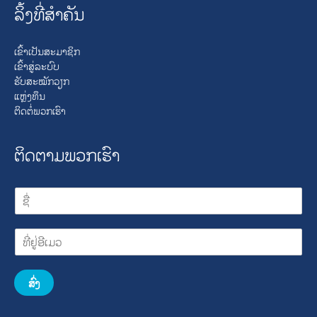
ລິ້ງທີ່ສໍາຄັນ
ເຂົ້າເປັນສະມາຊິກ
ເຂົ້າສູ່ລະບົບ
ຮັບສະໝັກວຽກ
ແຫຼ່ງທຶນ
ຕິດຕໍ່ພວກເຮົາ
ຕິດຕາມພວກເຮົາ
ສົ່ງ