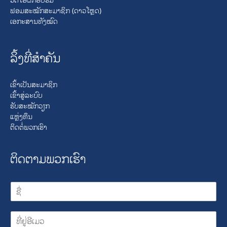
ຟອມສະໝັກສະມາຊິກ (ດາວໂຫຼດ)
ເອກະສານທັງໝົດ
ລິ້ງທີ່ສໍາຄັນ
ເຂົ້າເປັນສະມາຊິກ
ເຂົ້າສູ່ລະບົບ
ຮັບສະໝັກວຽກ
ແຫຼ່ງທຶນ
ຕິດຕໍ່ພວກເຮົາ
ຕິດຕາມພວກເຮົາ