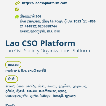
https://laocsoplatform.com
ເຮືອນເລກທີ 306
ບ້ານ ໜອງບອນ, ເມືອງ ໄຊເສດຖາ, ຕູ້ ປນ: T053 ໂທ: +856
21 414812; 0209688744
ນະຄອນຫຼວງວຽງຈັນ, ສປປ ລາວ
Lao CSO Platform
Lao Civil Society Organizations Platform
ສຄຕ.ສຂ
ການສຶກສາ & ກິລາ
,
ການປົກຄອງທີ່ດີ
ພື້ນທີ່:
ອັດຕະປື
,
ບໍ່ແກ້ວ
,
ບໍລິຄໍາໄຊ
,
ຫົວພັນ
,
ຄໍາມ່ວນ
,
ຫຼວງນໍ້າທາ
,
ຫຼວງພະບາງ
,
ອຸດົມໄຊ
,
ຜົງສາລີ
,
ສາລະວັນ
,
ສະຫວັນນະເຂດ
,
ເຊກອງ
,
ນະຄອນຫຼວງວຽງຈັນ
,
ວຽງຈັນ
,
ໄຊສົມບູນ
,
ໄຊຍະບູລີ
,
ຊຽງຂວາງ