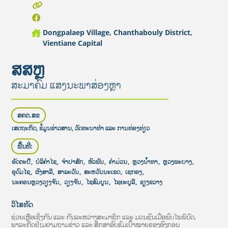
Dongpalaep Village, Chanthabouly District,
Vientiane Capital
ສສຫຼ
ສະມາຄົມ ແສງນະພາສ່ອງຫຼາ
ສຄຕ.ສຂ
ເສດຖະກິດ, ຂໍ້ມູນຂ່າວສານ, ວັດທະນາທໍາ ແລະ ການທ່ອງທ່ຽວ
ພື້ນທີ່:
ອັດຕະປື
,
ບໍລິຄໍາໄຊ
,
ຈໍາປາສັກ
,
ຫົວພັນ
,
ຄໍາມ່ວນ
,
ຫຼວງນໍ້າທາ
,
ຫຼວງພະບາງ
,
ອຸດົມໄຊ
,
ຜົງສາລີ
,
ສາລະວັນ
,
ສະຫວັນນະເຂດ
,
ເຊກອງ
,
ນະຄອນຫຼວງວຽງຈັນ
,
ວຽງຈັນ
,
ໄຊສົມບູນ
,
ໄຊຍະບູລີ
,
ຊຽງຂວາງ
ວິໄສທັດ
ຊ່ວຍເຫຼືອເຊິ່ງກັນ ແລະ ກັນລະຫວ່າງສະມາຊິກ ແລະ ມວນຊົນເມື່ອພົບໄພພິບັດ,
ພາລະກິດຢ້ຽມຢາມຖາມຂ່າວ ແລະ ສຶກສາອົບຮົມເປົ້າໝາຍຂອງອົງກອນ