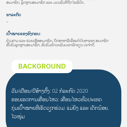
ສະມາຊິກ, ລູກຫຼານສະມາຊິກ ແລະ ມວນຊົນທີ່ຖືກໄພພິບັດ.
ພາລະກິດ
–
ເປົ້າໝາຍຂອງອົງກອນ:
ຢ້ຽມຢາມ ແລະ ຊ່ວຍເຫຼືອສະມາຊິກ, ປຶກສາຫາລືເພື່ອແກ້ບັນຫາຂອງ ສະມາຊິກ
ອົບຮົມລູກຫຼານສະມາຊິກ, ອົບຮົມເຍົາວະຊົນເວລາພັກຮຽນ ປະຈຳປີ.
BACKGROUND
ວັນ/ເດືອນ/ປີສ້າງຕັ້ງ: 02 ກໍລະກົດ 2020
ຂອບເຂດການເຄື່ອນໄຫວ: ເຄື່ອນໄຫວທົ່ວປະເທດ
ກຸ່ມເປົ້າໝາຍທີ່ເຮັດວຽກຮ່ວມ: ແມ່ຍິງ ແລະ ເດັກນ້ອຍ,
ໄວໜຸ່ມ