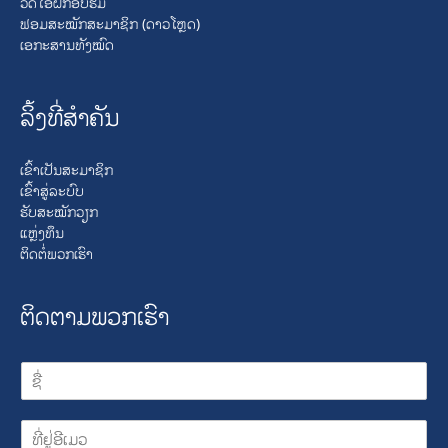
ວິດິໂອຝຶກອົບຮົມ
ຟອມສະໝັກສະມາຊິກ (ດາວໂຫຼດ)
ເອກະສານທັງໝົດ
ລິ້ງທີ່ສໍາຄັນ
ເຂົ້າເປັນສະມາຊິກ
ເຂົ້າສູ່ລະບົບ
ຮັບສະໝັກວຽກ
ແຫຼ່ງທຶນ
ຕິດຕໍ່ພວກເຮົາ
ຕິດຕາມພວກເຮົາ