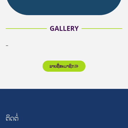
GALLERY
–
ລາຍຊື່ສະມາຊິກ
ຕິດຕໍ່